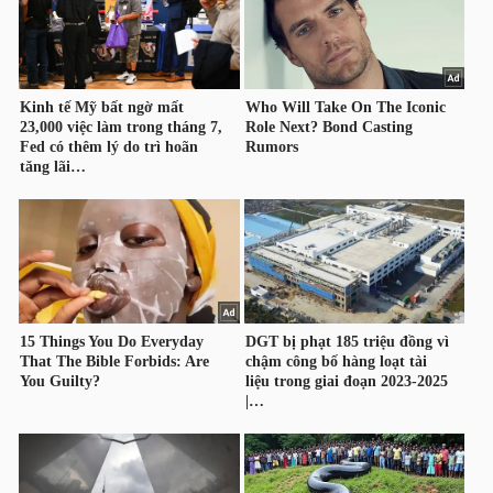
HÀNG
HÓA
KINH
TẾ
THẾ
GIỚI
ĐÔNG
DƯƠNG