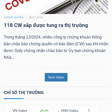
Bài
viết
CHỨNG QUYỀN
26/12 12:51
của
118 CW sắp được tung ra thị trường
tác
giả
Trong tháng 12/2024, nhiều công ty chứng khoán thông
(-)
báo chào bán chứng quyền có bảo đảm (CW) sau khi nhận
được Giấy chứng nhận chào bán từ Ủy ban chứng khoán
Nhà...
Báo
cáo
phân
Xem thêm
tích
(-)
CHỈ SỐ THỊ TRƯỜNG
Thuật
VN-Index
HNX-Index