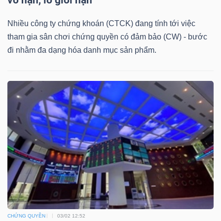
DỊCH
VỤ
Nhiều công ty chứng khoán (CTCK) đang tính tới việc
TRUYỀN
tham gia sân chơi chứng quyền có đảm bảo (CW) - bước
THÔNG
đi nhằm đa dạng hóa danh mục sản phẩm.
TIỆN
ÍCH
BẤT
ĐỘNG
SẢN
CHỨNG QUYỀN
03/02 12:52