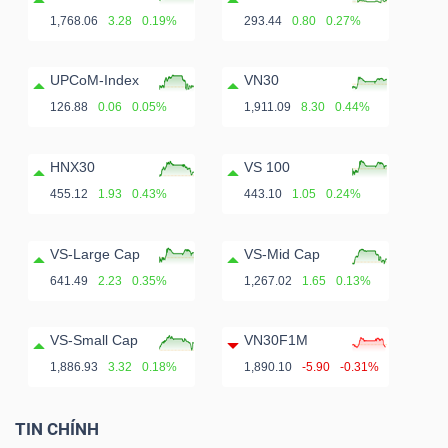
ngữ
1,768.06
3.28
0.19%
293.44
0.80
0.27%
(-)
UPCoM-Index
VN30
Dịch
126.88
0.06
0.05%
1,911.09
8.30
0.44%
vụ
(-)
HNX30
VS 100
455.12
1.93
0.43%
443.10
1.05
0.24%
Đào
VS-Large Cap
VS-Mid Cap
tạo
641.49
2.23
0.35%
1,267.02
1.65
0.13%
VS-Small Cap
VN30F1M
1,886.93
3.32
0.18%
1,890.10
-5.90
-0.31%
Sách
tài
TIN CHÍNH
chính