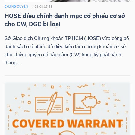
CHỨNG QUYỀN
28/04 17:33
HOSE điều chỉnh danh mục cổ phiếu cơ sở
NGÀNH
cho CW, DGC bị loại
Sở Giao dịch Chứng khoán TP.HCM (HOSE) vừa công bố
danh sách cổ phiếu đủ điều kiện làm chứng khoán cơ sở
DOANH
cho chứng quyền có bảo đảm (CW) trong kỳ phát hành
NGHIỆP
tháng...
CỔ
PHIẾU
PHÁI
SINH