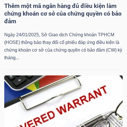
Thêm một mã ngân hàng đủ điều kiện làm
Mã
chứng khoán cơ sở của chứng quyền có bảo
chứng
đảm
khoán
(-)
Ngày 24/01/2025, Sở Giao dịch Chứng khoán TPHCM
(HOSE) thông báo thay đổi cổ phiếu đáp ứng điều kiện là
Tất cả
Cổ phiếu
Chỉ số
Chứng chỉ quỹ
Chứng 
chứng khoán cơ sở của chứng quyền có bảo đảm (CW) kỳ
tháng...
Lãnh
đạo
(-)
Tất cả
Người nội bộ
Người liên quan
Cổ đông lớn
Tin
tức
(-)