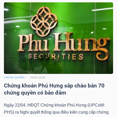
YẾU
TIÊU
DÙNG
THIẾT
YẾU
CHỨNG QUYỀN
22/04 19:39
Chứng khoán Phú Hưng sắp chào bán 70
CHĂM
chứng quyền có bảo đảm
SÓC
SỨC
Ngày 22/04, HĐQT Chứng khoán Phú Hưng (UPCoM:
KHỎE
PHS) ra Nghị quyết thông qua điều kiện cung cấp chứng