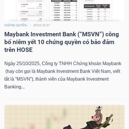
LIỆU
Ngành
CHỨNG QUYỀN
25/10 22:37
(-)
Maybank Investment Bank (“MSVN”) công
bố niêm yết 10 chứng quyền có bảo đảm
VS-
trên HOSE
SECTOR
Ngày 25/10/2025, Công ty TNHH Chứng khoán Maybank
(hay còn gọi là Maybank Investment Bank Việt Nam, viết
tắt là “MSVN”), thành viên của Maybank Investment
Banking...
NĂNG
LƯỢNG