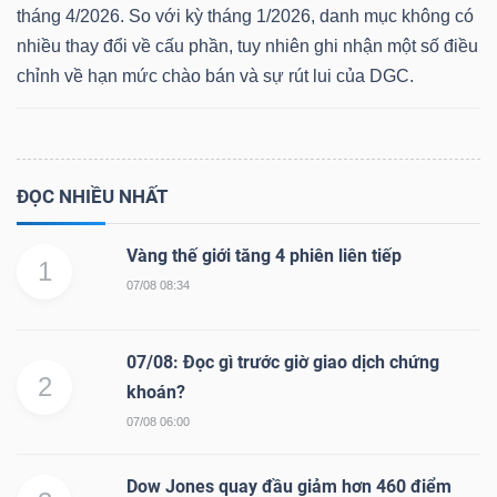
tháng 4/2026. So với kỳ tháng 1/2026, danh mục không có
nhiều thay đổi về cấu phần, tuy nhiên ghi nhận một số điều
chỉnh về hạn mức chào bán và sự rút lui của DGC.
Dữ
liệu
tài
ĐỌC NHIỀU NHẤT
chính
Vàng thế giới tăng 4 phiên liên tiếp
1
07/08 08:34
07/08: Đọc gì trước giờ giao dịch chứng
2
khoán?
07/08 06:00
Dow Jones quay đầu giảm hơn 460 điểm