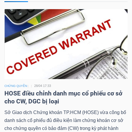
Công
cụ
đầu
tư
28/04 17:33
CHỨNG QUYỀN
HOSE điều chỉnh danh mục cổ phiếu cơ sở
Truyền
cho CW, DGC bị loại
thông
Sở Giao dịch Chứng khoán TP.HCM (HOSE) vừa công bố
tài
danh sách cổ phiếu đủ điều kiện làm chứng khoán cơ sở
chính
cho chứng quyền có bảo đảm (CW) trong kỳ phát hành