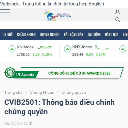
Vietstock - Trang thông tin điện tử tổng hợp
English
TIN MỚI
CHỨNG KHOÁN
DOANH NGHIỆP
BẤT ĐỘNG SẢN
TÀI CHÍNH
HÀNG HÓA
KIN
Tất cả
Tính năng
Ngành
Mã chứng khoán
Lãnh
VN-Index
HNX-Index
Tính
1768.06
3.28
0.19%
293.44
0.80
0.27%
năng
(-)
VIETSTOCK
Trang chủ
Chứng khoán
Chứng quyền
CVIB2501: Thông báo điều chỉnh
chứng quyền
CHỨNG
KHOÁN
22/04/2025 17:31