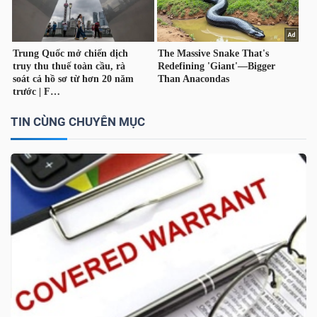
TÀI
CHÍNH
CÁ
NHÂN
TIN CÙNG CHUYÊN MỤC
PHÂN
TÍCH
VIETSTOCKFINANCE
VĨ
MÔ