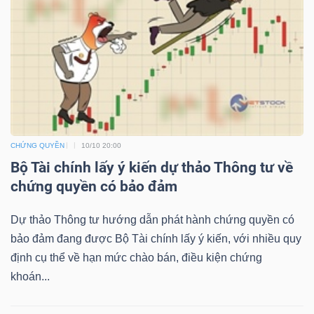
NGUYÊN
VẬT
LIỆU
CÔNG
CHỨNG QUYỀN
10/10 20:00
NGHIỆP
Bộ Tài chính lấy ý kiến dự thảo Thông tư về
chứng quyền có bảo đảm
Dự thảo Thông tư hướng dẫn phát hành chứng quyền có
bảo đảm đang được Bộ Tài chính lấy ý kiến, với nhiều quy
TIÊU
định cụ thể về hạn mức chào bán, điều kiện chứng
DÙNG
khoán...
KHÔNG
THIẾT