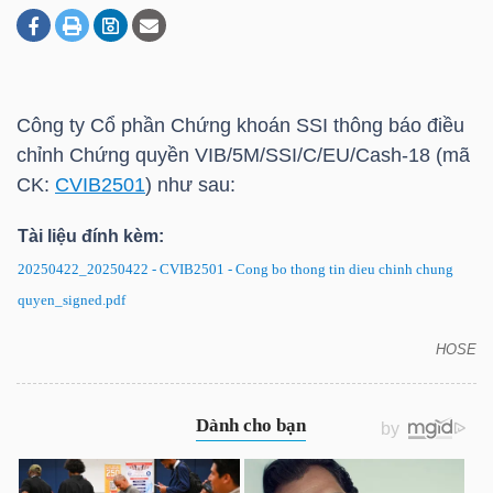
DOANH
NGHIỆP
Công ty Cổ phần Chứng khoán SSI thông báo điều
chỉnh Chứng quyền VIB/5M/SSI/C/EU/Cash-18 (mã
CK:
CVIB2501
) như sau:
BẤT
Tài liệu đính kèm:
ĐỘNG
SẢN
20250422_20250422 - CVIB2501 - Cong bo thong tin dieu chinh chung
quyen_signed.pdf
HOSE
CVIB2501: Thông báo điều chỉnh chứng quyền
TÀI
CHÍNH