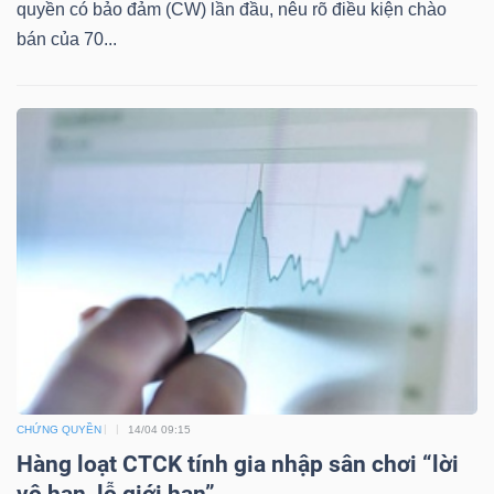
quyền có bảo đảm (CW) lần đầu, nêu rõ điều kiện chào
bán của 70...
TÀI
CHÍNH
CÔNG
NGHỆ
THÔNG
TIN
CHỨNG QUYỀN
14/04 09:15
Hàng loạt CTCK tính gia nhập sân chơi “lời
vô hạn, lỗ giới hạn”