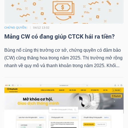
TRÁI
CHỨNG QUYỀN
04/12 13:02
PHIẾU
Mảng CW có đang giúp CTCK hái ra tiền?
Bùng nổ cùng thị trường cơ sở, chứng quyền có đảm bảo
CÔNG
(CW) cũng thăng hoa trong năm 2025. Thị trường mở rộng
nhanh về quy mô và thanh khoản trong năm 2025. Khối...
CỤ
ĐẦU
TƯ
TRUY
XUẤT
DỮ