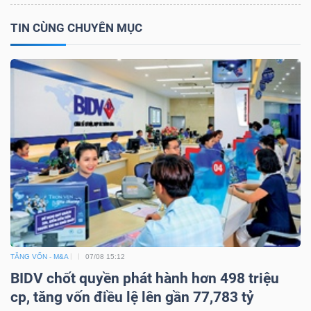
Mã
TIN CÙNG CHUYÊN MỤC
chứng
khoán
(-)
Tất cả
Cổ phiếu
Chỉ số
Chứng chỉ quỹ
Chứng 
Lãnh
đạo
(-)
Tất cả
Người nội bộ
Người liên quan
Cổ đông lớn
Tin
TĂNG VỐN - M&A
07/08 15:12
tức
BIDV chốt quyền phát hành hơn 498 triệu
(-)
cp, tăng vốn điều lệ lên gần 77,783 tỷ