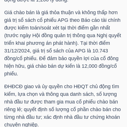
HÀNG
HÓA
Giá chào bán là giá thỏa thuận và không thấp hơn
giá trị sổ sách cổ phiếu
APG
theo Báo cáo tài chính
được kiểm toán/soát xét tại thời điểm gần nhất
(trước ngày Hội đồng quản trị thông qua Nghị quyết
KINH
triển khai phương án phát hành). Tại thời điểm
TẾ
31/12/2024, giá trị sổ sách của
APG
là 10.743
đồng/cổ phiếu. Để đảm bảo quyền lợi của cổ đông
hiện hữu, giá chào bán dự kiến là 12,000 đồng/cổ
THẾ
phiếu.
GIỚI
ĐHĐCĐ giao và ủy quyền cho HĐQT chủ động tìm
kiếm, lựa chọn và thông qua danh sách, số lượng
nhà đầu tư được tham gia mua cổ phiếu chào bán
ĐÔNG
riêng lẻ; quyết định số lượng cổ phần chào bán cho
DƯƠNG
từng nhà đầu tư; xác định nhà đầu tư chứng khoán
chuyên nghiệp.