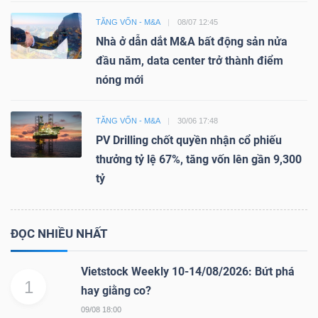
TĂNG VỐN - M&A
08/07 12:45
Nhà ở dẫn dắt M&A bất động sản nửa
đầu năm, data center trở thành điểm
nóng mới
TĂNG VỐN - M&A
30/06 17:48
PV Drilling chốt quyền nhận cổ phiếu
thưởng tỷ lệ 67%, tăng vốn lên gần 9,300
tỷ
ĐỌC NHIỀU NHẤT
Vietstock Weekly 10-14/08/2026: Bứt phá
1
hay giằng co?
09/08 18:00