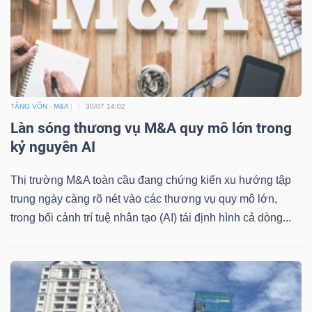
Dữ
liệu
tài
TĂNG VỐN - M&A
30/07 14:02
chính
Làn sóng thương vụ M&A quy mô lớn trong
kỷ nguyên AI
Thị trường M&A toàn cầu đang chứng kiến xu hướng tập
trung ngày càng rõ nét vào các thương vụ quy mô lớn,
trong bối cảnh trí tuệ nhân tạo (AI) tái định hình cả dòng...