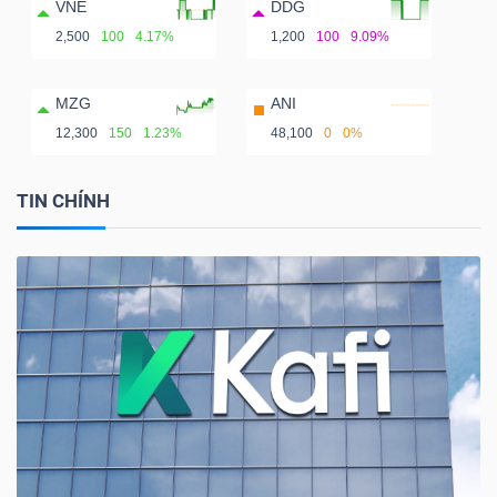
VNE
DDG
2,500
100
4.17%
1,200
100
9.09%
MZG
ANI
12,300
150
1.23%
48,100
0
0%
TIN CHÍNH