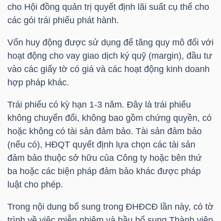
cho Hội đồng quản trị quyết định lãi suất cụ thể cho
các gói trái phiếu phát hành.
TRÁI
Vốn huy động được sử dụng để tăng quy mô đối với
PHIẾU
hoạt động cho vay giao dịch ký quỹ (margin), đầu tư
vào các giấy tờ có giá và các hoạt động kinh doanh
hợp pháp khác.
CÔNG
Trái phiếu có kỳ hạn 1-3 năm. Đây là trái phiếu
CỤ
không chuyển đổi, không bao gồm chứng quyền, có
ĐẦU
hoặc không có tài sản đảm bảo. Tài sản đảm bảo
TƯ
(nếu có), HĐQT quyết định lựa chọn các tài sản
đảm bảo thuộc sở hữu của Công ty hoặc bên thứ
ba hoặc các biện pháp đảm bảo khác được pháp
luật cho phép.
TRUY
XUẤT
Trong nội dung bổ sung trong ĐHĐCĐ lần này, có tờ
DỮ
trình về việc miễn nhiệm và bầu bổ sung Thành viên