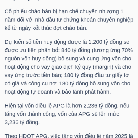
Cổ phiếu chào bán bị hạn chế chuyển nhượng 1
TÀI
năm đối với nhà đầu tư chứng khoán chuyên nghiệp
CHÍNH
kể từ ngày kết thúc đợt chào bán.
CÁ
NHÂN
Dự kiến số tiền huy động được là 1,200 tỷ đồng sẽ
được ưu tiên phân bổ: 840 tỷ đồng (tương ứng 70%
nguồn vốn huy động) bổ sung và cung ứng vốn cho
hoạt động cho vay giao dịch ký quỹ (margin) và cho
PHÂN
vay ứng trước tiền bán; 180 tỷ đồng đầu tư giấy tờ
TÍCH
có giá và công cụ nợ; 180 tỷ đồng bổ sung vốn cho
VIETSTOCKFINANCE
hoạt động tự doanh và bảo lãnh phát hành.
Hiện tại vốn điều lệ
APG
là hơn 2,236 tỷ đồng, nếu
tăng vốn thành công, vốn của
APG
sẽ lên mức
3,236 tỷ đồng.
VĨ
MÔ
Theo HĐQT
APG
, việc tăng vốn điều lệ năm 2025 là