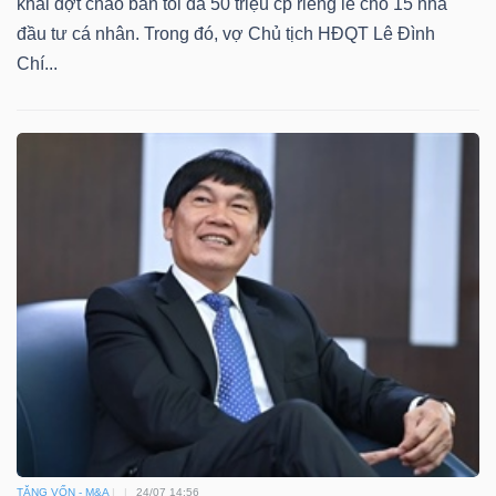
khai đợt chào bán tối đa 50 triệu cp riêng lẻ cho 15 nhà
đầu tư cá nhân. Trong đó, vợ Chủ tịch HĐQT Lê Đình
Chí...
TĂNG VỐN - M&A
24/07 14:56