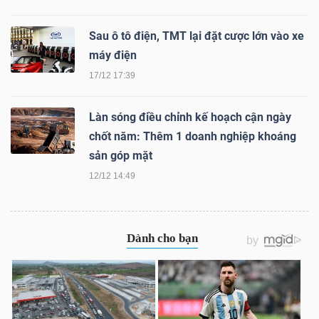
NGUYÊN
VẬT
Sau ô tô điện, TMT lại đặt cược lớn vào xe
LIỆU
máy điện
17/12 17:39
Làn sóng điều chỉnh kế hoạch cận ngày
chốt năm: Thêm 1 doanh nghiệp khoáng
CÔNG
sản góp mặt
NGHIỆP
12/12 14:49
TIÊU
DÙNG
KHÔNG
THIẾT