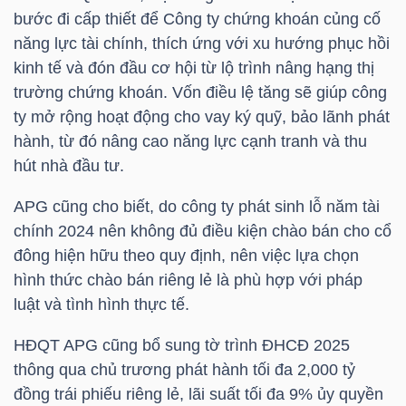
bước đi cấp thiết để Công ty chứng khoán củng cố
năng lực tài chính, thích ứng với xu hướng phục hồi
NGÀNH
kinh tế và đón đầu cơ hội từ lộ trình nâng hạng thị
trường chứng khoán. Vốn điều lệ tăng sẽ giúp công
ty mở rộng hoạt động cho vay ký quỹ, bảo lãnh phát
hành, từ đó nâng cao năng lực cạnh tranh và thu
DOANH
hút nhà đầu tư.
NGHIỆP
APG
cũng cho biết, do công ty phát sinh lỗ năm tài
chính 2024 nên không đủ điều kiện chào bán cho cổ
đông hiện hữu theo quy định, nên việc lựa chọn
CỔ
hình thức chào bán riêng lẻ là phù hợp với pháp
PHIẾU
luật và tình hình thực tế.
HĐQT
APG
cũng bổ sung tờ trình ĐHCĐ 2025
thông qua chủ trương phát hành tối đa 2,000 tỷ
PHÁI
đồng trái phiếu riêng lẻ, lãi suất tối đa 9% ủy quyền
SINH