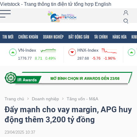
Vietstock - Trang thông tin điện tử tổng hợp
English
TIN MỚI
CHỨNG KHOÁN
DOANH NGHIỆP
BẤT ĐỘNG SẢN
TÀI CHÍNH
HÀNG HÓA
KIN
Tất cả
Tính năng
Ngành
Mã chứng khoán
Lãnh
VN-Index
HNX-Index
Tính
1776.77
8.71
0.49%
287.68
-5.76
-1.96%
năng
(-)
VIETSTOCK
Trang chủ
Doanh nghiệp
Tăng vốn - M&A
Đẩy mạnh cho vay margin, APG huy
động thêm 3,200 tỷ đồng
CHỨNG
KHOÁN
23/04/2025 10:37