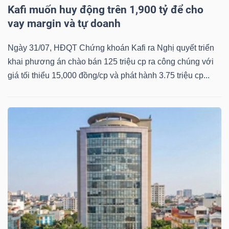
ngữ
Kafi muốn huy động trên 1,900 tỷ để cho
(-)
vay margin và tự doanh
Ngày 31/07, HĐQT Chứng khoán Kafi ra Nghị quyết triển
Dịch
khai phương án chào bán 125 triệu cp ra công chúng với
vụ
giá tối thiểu 15,000 đồng/cp và phát hành 3.75 triệu cp...
(-)
Đào
tạo
Sách
tài
chính