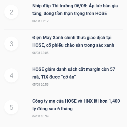
DỊCH
Nhịp đập Thị trường 06/08: Áp lực bán gia
VỤ
2
tăng, dòng tiền thận trọng trên HOSE
TRUYỀN
06/08 17:12
THÔNG
Điện Máy Xanh chính thức giao dịch tại
3
HOSE, cổ phiếu chào sàn trong sắc xanh
06/08 12:05
TIỆN
ÍCH
HOSE giảm danh sách cắt margin còn 57
4
mã, TIX được “gỡ án”
05/08 10:55
Công ty mẹ của HOSE và HNX lãi hơn 1,400
BẤT
5
tỷ đồng sau 6 tháng
ĐỘNG
04/08 18:39
SẢN