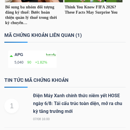
TÀI
MÃ CHỨNG KHOÁN LIÊN QUAN (1)
CHÍNH
APG
5,040
90
+1.82%
CÔNG
NGHỆ
TIN TỨC MÃ CHỨNG KHOÁN
THÔNG
Điện Máy Xanh chính thức niêm yết HOSE
TIN
ngày 6/8: Tái cấu trúc toàn diện, mở ra chu
1
kỳ tăng trưởng mới
07/08 16:00