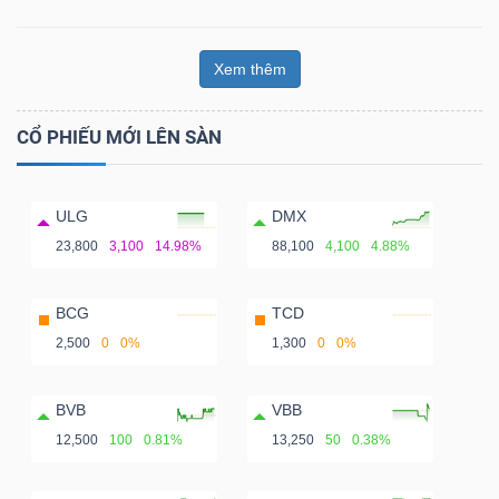
Xem thêm
CỔ PHIẾU MỚI LÊN SÀN
ULG
DMX
23,800
3,100
14.98%
88,100
4,100
4.88%
BCG
TCD
2,500
0
0%
1,300
0
0%
BVB
VBB
12,500
100
0.81%
13,250
50
0.38%