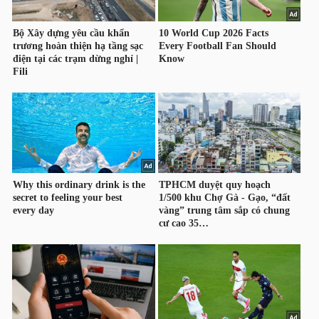
YẾU
TIÊU
DÙNG
THIẾT
YẾU
CHĂM
SÓC
SỨC
KHỎE