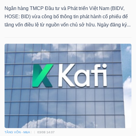
Ngân hàng TMCP Đầu tư và Phát triển Việt Nam (BIDV,
Bài
HOSE: BID) vừa công bố thông tin phát hành cổ phiếu để
viết
tăng vốn điều lệ từ nguồn vốn chủ sở hữu. Ngày đăng ký...
của
tác
giả
(-)
Báo
cáo
phân
tích
(-)
Thuật
TĂNG VỐN - M&A
03/08 14:07