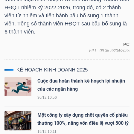
LIỆU
HĐQT nhiệm kỳ 2022-2026, trong đó, có 2 thành
viên từ nhiệm và tiến hành bầu bổ sung 1 thành
Ngành
viên. Tổng số thành viên HĐQT sau bầu bổ sung là
(-)
6 thành viên.
VS-
PC
SECTOR
FILI
- 09:35 23/04/2025
KẾ HOẠCH KINH DOANH 2025
Cuộc đua hoàn thành kế hoạch lợi nhuận
của các ngân hàng
NĂNG
30/12 10:56
LƯỢNG
Một công ty xây dựng chốt quyền cổ phiếu
thưởng 100%, nâng vốn điều lệ vượt 300 tỷ
19/12 10:11