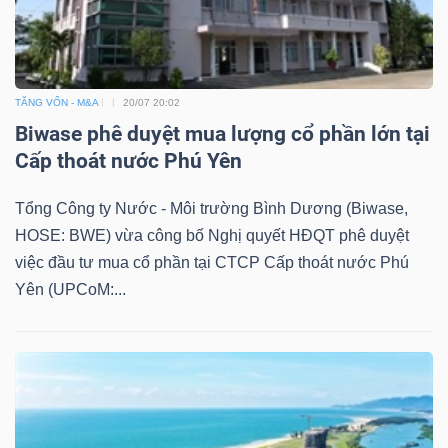
TĂNG VỐN - M&A
20/07 20:02
Biwase phê duyệt mua lượng cổ phần lớn tại
Cấp thoát nước Phú Yên
Tổng Công ty Nước - Môi trường Bình Dương (Biwase,
HOSE: BWE) vừa công bố Nghị quyết HĐQT phê duyệt
việc đầu tư mua cổ phần tại CTCP Cấp thoát nước Phú
Yên (UPCoM:...