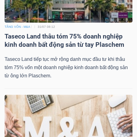
TĂNG VỐN - M&A
31/07 08:12
Taseco Land thâu tóm 75% doanh nghiệp
Công
kinh doanh bất động sản từ tay Plaschem
cụ
đầu
Taseco Land tiếp tục mở rộng danh mục đầu tư khi thâu
tư
tóm 75% vốn một doanh nghiệp kinh doanh bất động sản
từ ông lớn Plaschem.
Truyền
thông
tài
chính