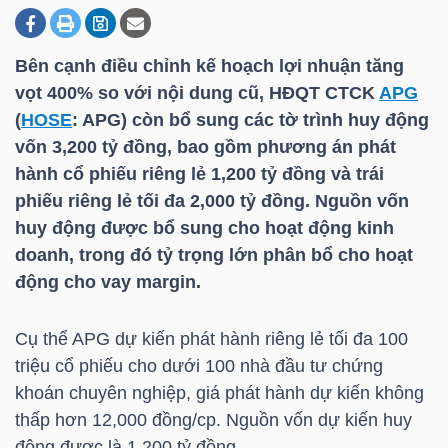
Bên cạnh điều chỉnh kế hoạch lợi nhuận tăng
DOANH
vọt 400% so với nội dung cũ, HĐQT CTCK
APG
NGHIỆP
(
HOSE
:
APG
) còn bổ sung các tờ trình huy động
vốn 3,200 tỷ đồng, bao gồm phương án phát
hành cổ phiếu riêng lẻ 1,200 tỷ đồng và trái
BẤT
phiếu riêng lẻ tối đa 2,000 tỷ đồng. Nguồn vốn
ĐỘNG
huy động được bổ sung cho hoạt động kinh
SẢN
doanh, trong đó tỷ trọng lớn phân bổ cho hoạt
động cho vay margin.
Cụ thể
APG
dự kiến phát hành riêng lẻ tối đa 100
TÀI
triệu cổ phiếu cho dưới 100 nhà đầu tư chứng
CHÍNH
khoán chuyên nghiệp, giá phát hành dự kiến không
thấp hơn 12,000 đồng/cp. Nguồn vốn dự kiến huy
động được là 1,200 tỷ đồng.