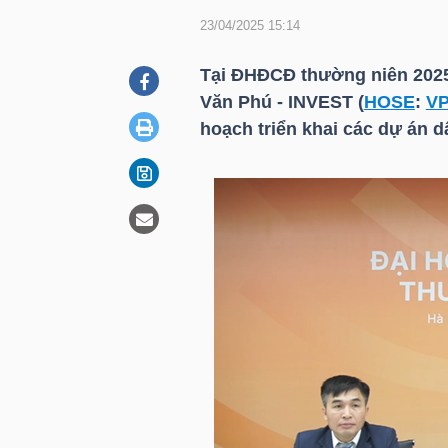
23/04/2025 15:14
DOANH
Tại ĐHĐCĐ thường niên 2025
NGHIỆP
Văn Phú - INVEST (
HOSE
:
VP
hoạch triển khai các dự án d
BẤT
ĐỘNG
SẢN
TÀI
CHÍNH