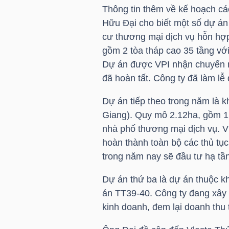
Thông tin thêm về kế hoạch c
Hữu Đại
cho biết một số dự án
TÀI
cư thương mại dịch vụ hỗn hợ
CHÍNH
gồm 2 tòa tháp cao 35 tầng vớ
CÁ
Dự án được
VPI
nhận chuyển n
NHÂN
đã hoàn tất. Công ty đã làm lễ
Dự án tiếp theo trong năm là 
Giang). Quy mô 2.12ha, gồm 1 
PHÂN
nhà phố thương mại dịch vụ.
V
TÍCH
hoàn thành toàn bộ các thủ tục
VIETSTOCKFINANCE
trong năm nay sẽ đầu tư hạ tầ
Dự án thứ ba là dự án thuộc k
án TT39-40. Công ty đang xây 
VĨ
kinh doanh, đem lại doanh thu 
MÔ