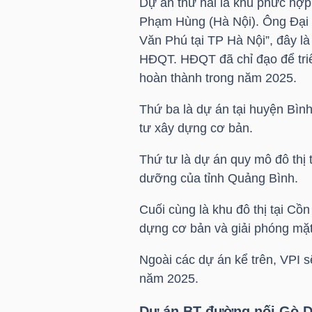
Dự án thứ hai là khu phức hợp
Phạm Hùng (Hà Nội). Ông Đại 
Văn Phú tại TP Hà Nội”, đây là
TRÁI
HĐQT. HĐQT đã chỉ đạo để triể
PHIẾU
hoàn thành trong năm 2025.
Thứ ba là dự án tại huyện Bìn
tư xây dựng cơ bản.
CÔNG
Thứ tư là dự án quy mô đô thị
CỤ
dưỡng của tỉnh Quảng Bình.
ĐẦU
TƯ
Cuối cùng là khu đô thị tại C
dựng cơ bản và giải phóng mặ
Ngoài các dự án kể trên,
VPI
sẽ
TRUY
năm 2025.
XUẤT
DỮ
Dự án BT đường nối Gò D