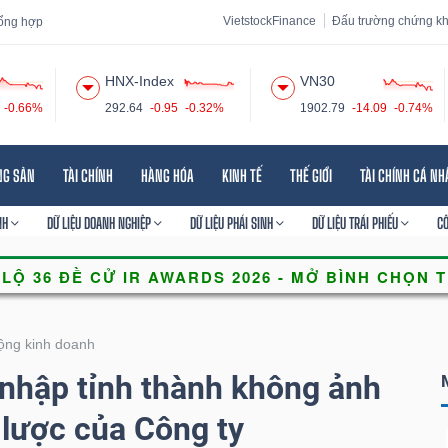
VietstockFinance
Đấu trường chứng k
 tổng hợp
HNX-Index
VN30
-0.66%
292.64
-0.95
-0.32%
1902.79
-14.09
-0.74%
 đạo
Tin tức
Báo cáo phân tích
Thuật ngữ
Dịch vụ
NG SẢN
TÀI CHÍNH
HÀNG HÓA
KINH TẾ
THẾ GIỚI
TÀI CHÍNH CÁ N
NH
DỮ LIỆU DOANH NGHIỆP
DỮ LIỆU PHÁI SINH
DỮ LIỆU TRÁI PHIẾU
C
ộng kinh doanh
nhập tỉnh thành không ảnh
lược của Công ty