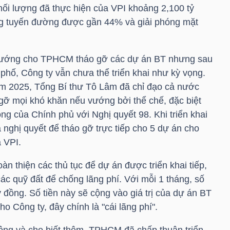
hối lượng đã thực hiện của
VPI
khoảng 2,100 tỷ
ựng tuyến đường được gần 44% và giải phóng mặt
hướng cho TPHCM tháo gỡ các dự án BT nhưng sau
 phố, Công ty vẫn chưa thể triển khai như kỳ vọng.
ăm 2025, Tổng Bí thư Tô Lâm đã chỉ đạo cả nước
o gỡ mọi khó khăn nếu vướng bởi thể chế, đặc biệt
ng của Chính phủ với Nghị quyết 98. Khi triển khai
 nghị quyết để tháo gỡ trực tiếp cho 5 dự án cho
a
VPI
.
 thiện các thủ tục để dự án được triển khai tiếp,
các quỹ đất để chống lãng phí. Với mỗi 1 tháng, số
 tỷ đồng. Số tiền này sẽ cộng vào giá trị của dự án BT
o Công ty, đây chính là "cái lãng phí".
ông và cho biết thêm, TPHCM đã chấp thuận triển