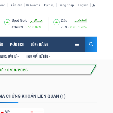
hoán
Diễn đàn
IR Awards
Dịch vụ
Đăng nhập
English
Spot Gold
Dầu
4269.09
3.77
0.09%
75.95
0.96
1.28%
HÂN
PHÂN TÍCH
ĐÔNG DƯƠNG
ÔNG CỤ ĐẦU TƯ
TRUY XUẤT DỮ LIỆU
MÃ CHỨNG KHOÁN LIÊN QUAN (1)
VPI