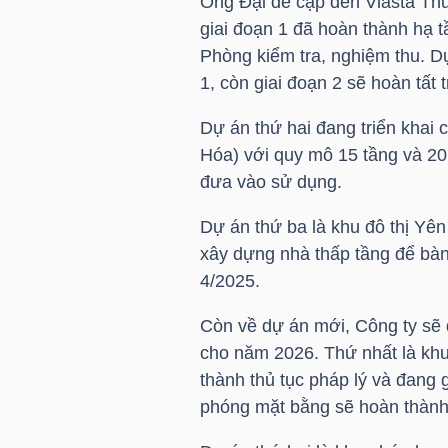
Ông Đại đề cập đến Vlasta Thủ
giai đoạn 1 đã hoàn thành hạ 
Phòng kiểm tra, nghiệm thu. D
NGÀNH
1, còn giai đoạn 2 sẽ hoàn tất 
Dự án thứ hai đang triển khai
Hóa) với quy mô 15 tầng và 2
DOANH
đưa vào sử dụng.
NGHIỆP
Dự án thứ ba là khu đô thị Yên
xây dựng nhà thấp tầng để bàn
4/2025.
CỔ
PHIẾU
Còn về dự án mới, Công ty sẽ 
cho năm 2026. Thứ nhất là kh
thành thủ tục pháp lý và đang 
phóng mặt bằng sẽ hoàn thành
PHÁI
SINH