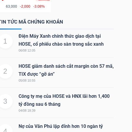
63,000
-2,000
-3.08%
TIN TỨC MÃ CHỨNG KHOÁN
Điện Máy Xanh chính thức giao dịch tại
1
HOSE, cổ phiếu chào sàn trong sắc xanh
06/08 12:05
HOSE giảm danh sách cắt margin còn 57 mã,
2
TIX được “gỡ án”
05/08 10:55
Công ty mẹ của HOSE và HNX lãi hơn 1,400
3
tỷ đồng sau 6 tháng
04/08 18:39
Nợ của Văn Phú lập đỉnh hơn 10 ngàn tỷ
4