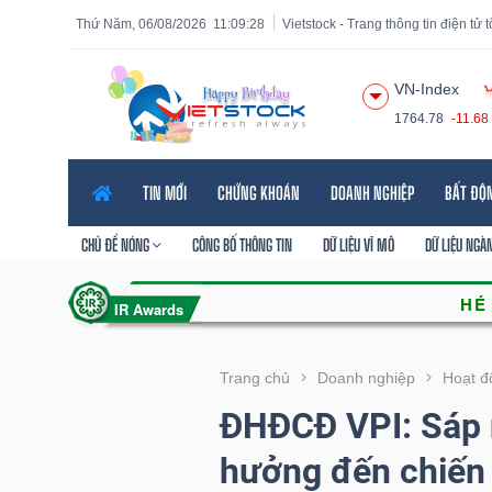
Thứ Năm, 06/08/2026
11:09:29
Vietstock - Trang thông tin điện tử
VN-Index
1764.78
-11.68
Tất cả
Tính năng
Ngành
Mã chứng khoán
Lãnh
TIN MỚI
CHỨNG KHOÁN
DOANH NGHIỆP
BẤT ĐỘ
Tính
năng
CHỦ ĐỀ NÓNG
CÔNG BỐ THÔNG TIN
DỮ LIỆU VĨ MÔ
DỮ LIỆU NGÀ
(-)
VIETSTOCK
Trang chủ
Doanh nghiệp
Hoạt đ
ĐHĐCĐ VPI: Sáp 
CHỨNG
hưởng đến chiến 
KHOÁN