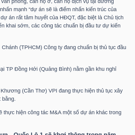
 văn phòng, căn hộ ở, căn hộ dịch vụ tại đường
nhấn mạnh “dự án sẽ là điểm nhấn kiến trúc của
 dự án rất tâm huyết của HĐQT, đặc biệt là Chủ tịch
n khai sớm, các công tác chuẩn bị đầu tư dự kiến
h Chánh (TPHCM) Công ty đang chuẩn bị thủ tục đầu
 tại TP Đồng Hới (Quảng Bình) nằm gần khu nghỉ
ồn Khương (Cần Thơ)
VPI
đang thực hiện thủ tục xây
t bằng.
 thực hiện công tác M&A một số dự án khác trong
ưa - Quốc Lộ 1 sẽ khơi thông trong năm