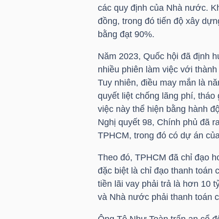
các quy định của Nhà nước. K
NGUYÊN
đồng, trong đó tiến độ xây d
VẬT
bằng đạt 90%.
LIỆU
Năm 2023, Quốc hội đã định 
nhiều phiên làm việc với thành
Tuy nhiên, điều may mắn là n
quyết liệt chống lãng phí, thá
CÔNG
việc này thể hiện bằng hành độ
NGHIỆP
Nghị quyết 98, Chính phủ đã ra
TPHCM, trong đó có dự án củ
Theo đó, TPHCM đã chỉ đạo hoàn
TIÊU
đặc biệt là chỉ đạo thanh toán 
DÙNG
tiền lãi vay phải trả là hơn 10
KHÔNG
và Nhà nước phải thanh toán ch
THIẾT
Ông
Tô Như Toàn
trấn an cổ đ