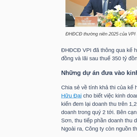
HÀNG
HÓA
ĐHĐCĐ thường niên 2025 của
VPI
KINH
TẾ
ĐHĐCĐ
VPI
đã thông qua kế h
đồng và lãi sau thuế 350 tỷ đồ
Những dự án đưa vào kin
THẾ
GIỚI
Chia sẻ về tính khả thi của 
Hữu Đại
cho biết việc kinh do
kiến đem lại doanh thu trên 1,
doanh trong quý 2 tới. Bên cạ
ĐÔNG
Sơn, thu tiếp phần doanh thu 
DƯƠNG
Ngoài ra, Công ty còn nguồn th