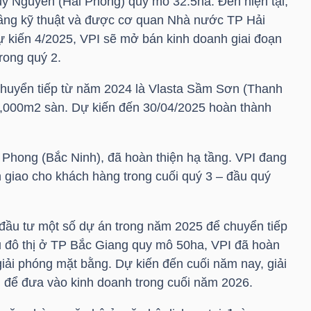
y Nguyên (Hải Phòng) quy mô 32.5ha. Đến hiện tại,
tầng kỹ thuật và được cơ quan Nhà nước TP Hải
ự kiến 4/2025,
VPI
sẽ mở bán kinh doanh giai đoạn
trong quý 2.
 chuyển tiếp từ năm 2024 là Vlasta Sầm Sơn (Thanh
0,000m2 sàn. Dự kiến đến 30/04/2025 hoàn thành
 Phong (Bắc Ninh), đã hoàn thiện hạ tầng.
VPI
đang
 giao cho khách hàng trong cuối quý 3 – đầu quý
đầu tư một số dự án trong năm 2025 để chuyển tiếp
u đô thị ở TP Bắc Giang quy mô 50ha,
VPI
đã hoàn
giải phóng mặt bằng. Dự kiến đến cuối năm nay, giải
 để đưa vào kinh doanh trong cuối năm 2026.