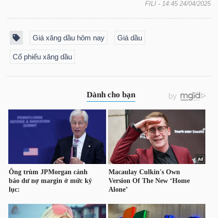
FILI
- 14:45 24/04/2025
NGÀNH
Giá xăng dầu hôm nay
Giá dầu
Cổ phiếu xăng dầu
DOANH
NGHIỆP
CỔ
PHIẾU
PHÁI
SINH