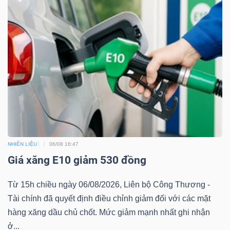
LIỆU
Ngành
(-)
VS-
SECTOR
NHIÊN LIỆU
06/08 16:47
Giá xăng E10 giảm 530 đồng
NĂNG
LƯỢNG
Từ 15h chiều ngày 06/08/2026, Liên bộ Công Thương -
Tài chính đã quyết định điều chỉnh giảm đối với các mặt
hàng xăng dầu chủ chốt. Mức giảm mạnh nhất ghi nhận
ở...