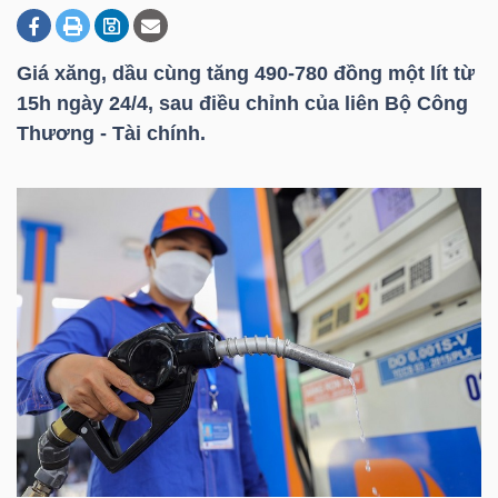
Giá xăng, dầu cùng tăng 490-780 đồng một lít từ
DOANH
15h ngày 24/4, sau điều chỉnh của liên Bộ Công
NGHIỆP
Thương - Tài chính.
BẤT
ĐỘNG
SẢN
TÀI
CHÍNH