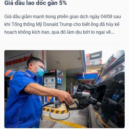
Giá dầu lao dốc gần 5%
Mã
chứng
Giá dầu giảm mạnh trong phiên giao dịch ngày 04/08 sau
khoán
khi Tổng thống Mỹ Donald Trump cho biết ông đã hủy kế
(-)
hoạch không kích Iran, qua đó làm dịu bớt lo ngại về...
Tất cả
Cổ phiếu
Chỉ số
Chứng chỉ quỹ
Chứng 
Lãnh
đạo
(-)
Tất cả
Người nội bộ
Người liên quan
Cổ đông lớn
Tin
tức
(-)