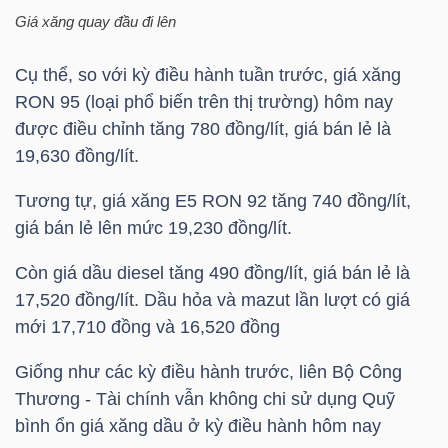
HÀNG
Giá xăng quay đầu đi lên
HÓA
Cụ thể, so với kỳ điều hành tuần trước, giá xăng
RON 95 (loại phổ biến trên thị trường) hôm nay
được điều chỉnh tăng 780 đồng/lít, giá bán lẻ là
KINH
19,630 đồng/lít.
TẾ
Tương tự, giá xăng E5 RON 92 tăng 740 đồng/lít,
giá bán lẻ lên mức 19,230 đồng/lít.
THẾ
Còn giá dầu diesel tăng 490 đồng/lít, giá bán lẻ là
GIỚI
17,520 đồng/lít. Dầu hỏa và mazut lần lượt có giá
mới 17,710 đồng và 16,520 đồng
Giống như các kỳ điều hành trước, liên Bộ Công
ĐÔNG
Thương - Tài chính vẫn không chi sử dụng Quỹ
DƯƠNG
bình ổn giá xăng dầu ở kỳ điều hành hôm nay