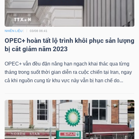
NHIÊN LIỆU
03/08 06:41
Công
OPEC+ hoàn tất lộ trình khôi phục sản lượng
cụ
bị cắt giảm năm 2023
đầu
tư
OPEC+ vẫn đều đặn nâng hạn ngạch khai thác qua từng
tháng trong suốt thời gian diễn ra cuộc chiến tại Iran, ngay
cả khi nguồn cung từ khu vực này vẫn bị hạn chế do...
Truyền
thông
tài
chính