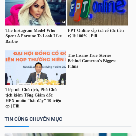
TRÁI
PHIẾU
CÔNG
CỤ
ĐẦU
TƯ
TRUY
TIN CÙNG CHUYÊN MỤC
XUẤT
DỮ