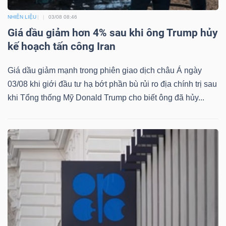
ngữ
(-)
NHIÊN LIỆU
03/08 08:46
Giá dầu giảm hơn 4% sau khi ông Trump hủy
kế hoạch tấn công Iran
Dịch
vụ
Giá dầu giảm mạnh trong phiên giao dịch châu Á ngày
(-)
03/08 khi giới đầu tư hạ bớt phần bù rủi ro địa chính trị sau
khi Tổng thống Mỹ Donald Trump cho biết ông đã hủy...
Đào
tạo
Sách
tài
chính