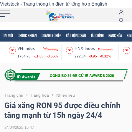
Vietstock - Trang thông tin điện tử tổng hợp
English
TIN MỚI
CHỨNG KHOÁN
DOANH NGHIỆP
BẤT ĐỘNG SẢN
TÀI CHÍNH
HÀNG HÓA
KIN
Tất cả
Tính năng
Ngành
Mã chứng khoán
Lãnh
VN-Index
HNX-Index
Tính
1764.78
-11.68
-0.66%
292.64
-0.95
-0.32%
năng
(-)
VIETSTOCK
Trang chủ
Hàng hóa
Nhiên liệu
Giá xăng RON 95 được điều chỉnh
tăng mạnh từ 15h ngày 24/4
CHỨNG
KHOÁN
24/04/2025 15:47