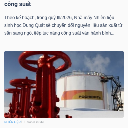
DỊCH
công suất
VỤ
TRUYỀN
Theo kế hoạch, trong quý III/2026, Nhà máy Nhiên liệu
THÔNG
sinh học Dung Quất sẽ chuyển đổi nguyên liệu sản xuất từ
sắn sang ngô, tiếp tục nâng công suất vận hành bình...
TIỆN
ÍCH
BẤT
ĐỘNG
SẢN
NHIÊN LIỆU
04/08 08:33