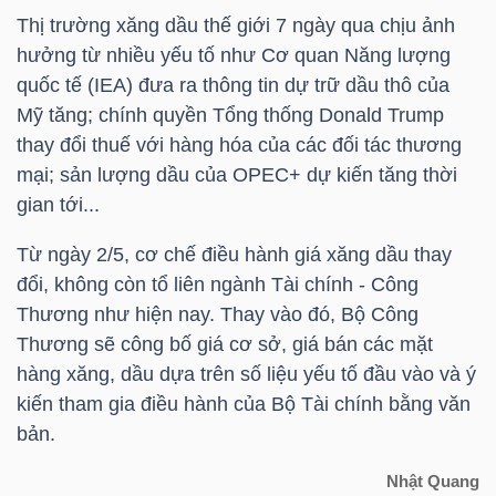
Thị trường xăng dầu thế giới 7 ngày qua chịu ảnh
TÀI
hưởng từ nhiều yếu tố như Cơ quan Năng lượng
quốc tế (IEA) đưa ra thông tin dự trữ dầu thô của
CHÍNH
Mỹ tăng; chính quyền Tổng thống Donald Trump
CÁ
thay đổi thuế với hàng hóa của các đối tác thương
NHÂN
mại; sản lượng dầu của OPEC+ dự kiến tăng thời
gian tới...
PHÂN
Từ ngày 2/5, cơ chế điều hành giá xăng dầu thay
TÍCH
đổi, không còn tổ liên ngành Tài chính - Công
Thương như hiện nay. Thay vào đó, Bộ Công
VIETSTOCKFINANCE
Thương sẽ công bố giá cơ sở, giá bán các mặt
hàng xăng, dầu dựa trên số liệu yếu tố đầu vào và ý
kiến tham gia điều hành của Bộ Tài chính bằng văn
bản.
VĨ
MÔ
Nhật Quang