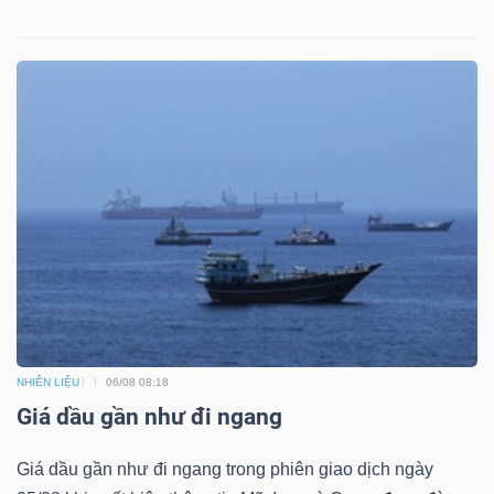
NGUYÊN
VẬT
LIỆU
CÔNG
NGHIỆP
TIÊU
NHIÊN LIỆU
06/08 08:18
DÙNG
Giá dầu gần như đi ngang
KHÔNG
Giá dầu gần như đi ngang trong phiên giao dịch ngày
THIẾT