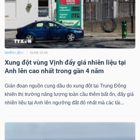
Dữ
liệu
tài
NHIÊN LIỆU
01/08 15:45
chính
Xung đột vùng Vịnh đẩy giá nhiên liệu tại
Anh lên cao nhất trong gần 4 năm
Gián đoạn nguồn cung dầu do xung đột tại Trung Đông
khiến thị trường năng lượng toàn cầu thêm bất ổn, đẩy giá
nhiên liệu tại Anh lên ngưỡng đắt đỏ nhất mà các tài...