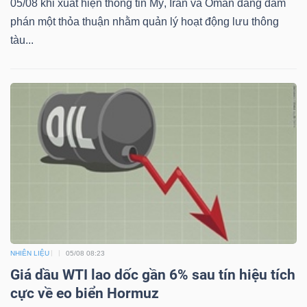
05/08 khi xuất hiện thông tin Mỹ, Iran và Oman đang đàm
YẾU
phán một thỏa thuận nhằm quản lý hoạt động lưu thông
tàu...
TIÊU
DÙNG
THIẾT
YẾU
CHĂM
SÓC
NHIÊN LIỆU
05/08 08:23
SỨC
Giá dầu WTI lao dốc gần 6% sau tín hiệu tích
KHỎE
cực về eo biển Hormuz