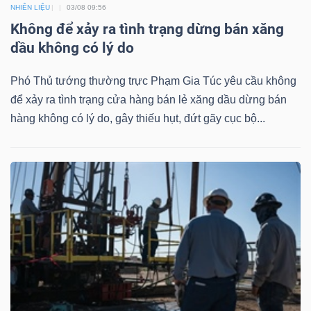
NHIÊN LIỆU
03/08 09:56
Không để xảy ra tình trạng dừng bán xăng
Bài
dầu không có lý do
viết
của
Phó Thủ tướng thường trực Phạm Gia Túc yêu cầu không
tác
để xảy ra tình trạng cửa hàng bán lẻ xăng dầu dừng bán
giả
hàng không có lý do, gây thiếu hụt, đứt gãy cục bộ...
(-)
Báo
cáo
phân
tích
(-)
Thuật