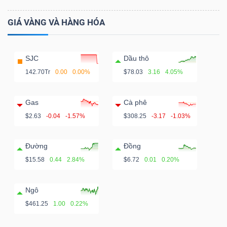
GIÁ VÀNG VÀ HÀNG HÓA
SJC
Dầu thô
142.70Tr
0.00
0.00%
$78.03
3.16
4.05%
Gas
Cà phê
$2.63
-0.04
-1.57%
$308.25
-3.17
-1.03%
Đường
Đồng
$15.58
0.44
2.84%
$6.72
0.01
0.20%
Ngô
$461.25
1.00
0.22%