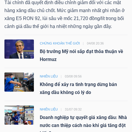
Tài chính đã quyết định điều chỉnh giảm đối với các mặt
hàng xăng dầu chủ chốt. Mức giảm mạnh nhất ghi nhận ở
xăng E5 RON 92, lùi sâu về mốc 21,720 đồng/lít trong bối
cảnh giá dầu thế giới hạ nhiệt những ngày gần đây.
CHỨNG KHOÁN THẾ GIỚI
04/08 20:36
Bộ trưởng Mỹ nói sắp đạt thỏa thuận về
Hormuz
NHIÊN LIỆU
03/08 09:56
Không để xảy ra tình trạng dừng bán
xăng dầu không có lý do
NHIÊN LIỆU
31/07 09:32
Doanh nghiệp tự quyết giá xăng dầu: Nhà
nước can thiệp cách nào khi giá tăng đột