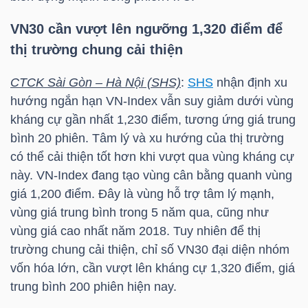
HÀNG
HÓA
VN30
cần vượt lên ngưỡng 1,320 điểm để
thị trường chung cải thiện
CTCK Sài Gòn – Hà Nội (SHS)
:
SHS
nhận định xu
KINH
hướng ngắn hạn
VN-Index
vẫn suy giảm dưới vùng
TẾ
kháng cự gần nhất 1,230 điểm, tương ứng giá trung
bình 20 phiên. Tâm lý và xu hướng của thị trường
có thể cải thiện tốt hơn khi vượt qua vùng kháng cự
THẾ
này.
VN-Index
đang tạo vùng cân bằng quanh vùng
giá 1,200 điểm. Đây là vùng hỗ trợ tâm lý mạnh,
GIỚI
vùng giá trung bình trong 5 năm qua, cũng như
vùng giá cao nhất năm 2018. Tuy nhiên để thị
trường chung cải thiện, chỉ số
VN30
đại diện nhóm
ĐÔNG
vốn hóa lớn, cần vượt lên kháng cự 1,320 điểm, giá
DƯƠNG
trung bình 200 phiên hiện nay.