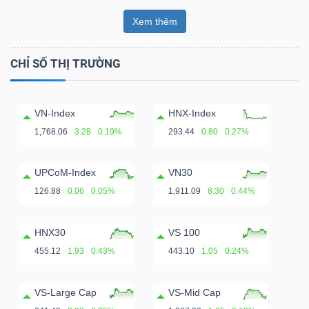
Xem thêm
CHỈ SỐ THỊ TRƯỜNG
VN-Index
HNX-Index
1,768.06
3.28
0.19%
293.44
0.80
0.27%
UPCoM-Index
VN30
126.88
0.06
0.05%
1,911.09
8.30
0.44%
HNX30
VS 100
455.12
1.93
0.43%
443.10
1.05
0.24%
VS-Large Cap
VS-Mid Cap