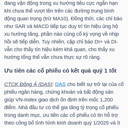
đang vận động trong xu hướng tiêu cực ngắn hạn
khi chưa thể vượt lên trên các đường trung bình
động quan trọng (trừ MA10). Đồng thời, các chỉ báo
NGÀNH
như SAR và MACD tiếp tục duy trì tín hiệu ủng hộ
xu hướng tăng, phần nào củng cố kỳ vọng về nhịp
hồi sẽ tiếp diễn. Tuy nhiên, cặp chỉ báo DI+ và DI-
DOANH
vẫn cho thấy tín hiệu kém khả quan, cho thấy xu
NGHIỆP
hướng tổng thể vẫn chưa thực sự rõ ràng.
Ưu tiên các cổ phiếu có kết quả quý 1 tốt
CỔ
CTCK Đông Á (DAS)
:
DAS
cho biết sự trở lại của cổ
PHIẾU
phiếu ngân hàng, chứng khoán và bất động sản
giúp
VN-Index
giao dịch ổn định trên mốc 1,200
điểm. Nhà đầu tư có thể gia tăng tỷ trọng cổ phiếu
trong danh mục, ưu tiên các cổ phiếu có tin hỗ trợ
PHÁI
theo công bố tình hình kinh doanh quý 1/2025 và ít
SINH