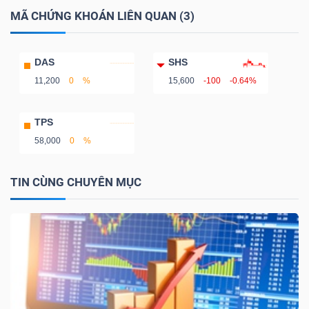
YẾU
MÃ CHỨNG KHOÁN LIÊN QUAN (3)
DAS
SHS
11,200
0
%
15,600
-100
-0.64%
TIÊU
DÙNG
TPS
THIẾT
58,000
0
%
YẾU
TIN CÙNG CHUYÊN MỤC
CHĂM
SÓC
SỨC
KHỎE