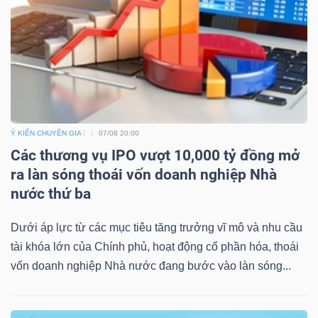
TÀI
CHÍNH
Ý KIẾN CHUYÊN GIA
07/08 20:00
Các thương vụ IPO vượt 10,000 tỷ đồng mở
ra làn sóng thoái vốn doanh nghiệp Nhà
CÔNG
nước thứ ba
NGHỆ
THÔNG
Dưới áp lực từ các mục tiêu tăng trưởng vĩ mô và nhu cầu
TIN
tài khóa lớn của Chính phủ, hoạt động cổ phần hóa, thoái
vốn doanh nghiệp Nhà nước đang bước vào làn sóng...