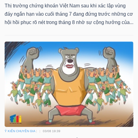
ngữ
Thị trường chứng khoán Việt Nam sau khi xác lập vùng
(-)
đáy ngắn hạn vào cuối tháng 7 đang đứng trước những cơ
hội hồi phục rõ nét trong tháng 8 nhờ sự cộng hưởng của...
Dịch
vụ
(-)
Đào
tạo
Sách
tài
Ý KIẾN CHUYÊN GIA
03/08 19:39
chính