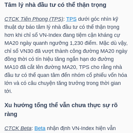
Tâm lý nhà đầu tư có thể thận trọng
TÀI
CTCK Tiên Phong (TPS)
:
TPS
dưới góc nhìn kỹ
CHÍNH
thuật dự báo tâm lý nhà đầu tư có thể thận trọng
CÁ
hơn khi chỉ số
VN-Index
đang tiệm cận kháng cự
NHÂN
MA20 ngày quanh ngưỡng 1,230 điểm. Mặc dù vậy,
chỉ số
VN30
đã vượt thành công đường MA20 ngày
đồng thời có tín hiệu tăng ngắn hạn do đường
PHÂN
MA10 đã cắt lên đường MA20,
TPS
cho rằng nhà
đầu tư có thể quan tâm đến nhóm cổ phiếu vốn hóa
TÍCH
lớn và có câu chuyện tăng trưởng trong thời gian
VIETSTOCKFINANCE
tới.
Xu hướng tổng thể vẫn chưa thực sự rõ
ràng
VĨ
MÔ
CTCK Beta
:
Beta
nhận định
VN-Index
hiện vẫn