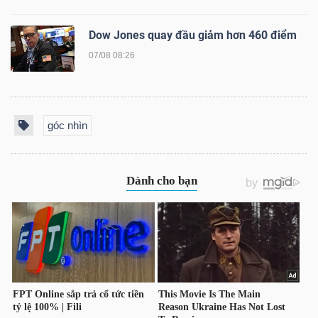
LIỆU
Dow Jones quay đầu giảm hơn 460 điểm
Ngành
07/08 08:26
(-)
VS-
SECTOR
góc nhìn
NĂNG
LƯỢNG