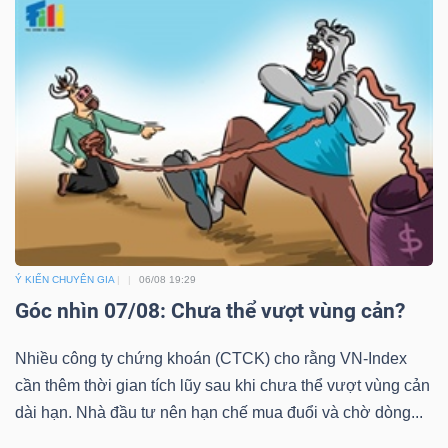
DỊCH
VỤ
TRUYỀN
THÔNG
TIỆN
ÍCH
Ý KIẾN CHUYÊN GIA
06/08 19:29
Góc nhìn 07/08: Chưa thể vượt vùng cản?
Nhiều công ty chứng khoán (CTCK) cho rằng VN-Index
BẤT
cần thêm thời gian tích lũy sau khi chưa thể vượt vùng cản
ĐỘNG
dài hạn. Nhà đầu tư nên hạn chế mua đuổi và chờ dòng...
SẢN