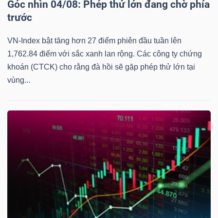
Góc nhìn 04/08: Phép thử lớn đang chờ phía
trước
VN-Index bật tăng hơn 27 điểm phiên đầu tuần lên
1,762.84 điểm với sắc xanh lan rộng. Các công ty chứng
Công
khoán (CTCK) cho rằng đà hồi sẽ gặp phép thử lớn tại
cụ
vùng...
đầu
tư
Truyền
thông
tài
chính