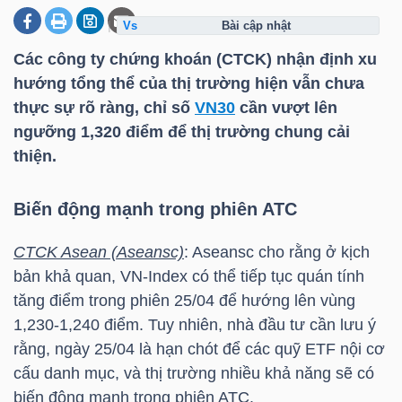
bài cập nhật
Các công ty chứng khoán (CTCK) nhận định xu
DOANH
hướng tổng thể của thị trường hiện vẫn chưa
NGHIỆP
thực sự rõ ràng, chỉ số
VN30
cần vượt lên
ngưỡng 1,320 điểm để thị trường chung cải
thiện.
BẤT
ĐỘNG
Biến động mạnh trong
phiên ATC
SẢN
CTCK Asean (Aseansc)
: Aseansc cho rằng ở kịch
bản khả quan,
VN-Index
có thể tiếp tục quán tính
tăng điểm trong phiên 25/04 để hướng lên vùng
TÀI
1,230-1,240 điểm. Tuy nhiên, nhà đầu tư cần lưu ý
CHÍNH
rằng, ngày 25/04 là hạn chót để các quỹ ETF nội cơ
cấu danh mục, và thị trường nhiều khả năng sẽ có
biến động mạnh trong
phiên ATC
.