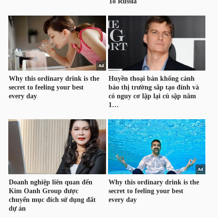
NGUYÊN
VẬT
LIỆU
CÔNG
NGHIỆP
TIÊU
DÙNG
KHÔNG
THIẾT