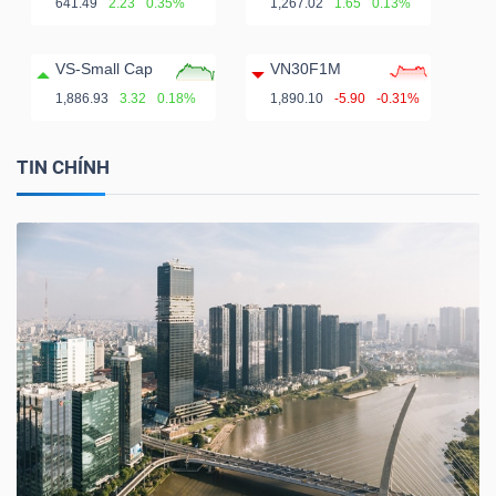
641.49
2.23
0.35%
1,267.02
1.65
0.13%
VS-Small Cap
VN30F1M
1,886.93
3.32
0.18%
1,890.10
-5.90
-0.31%
TIN CHÍNH