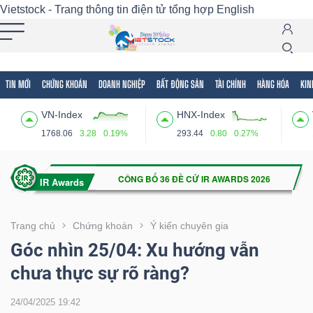
Vietstock - Trang thông tin điện tử tổng hợp
English
TIN MỚI
CHỨNG KHOÁN
DOANH NGHIỆP
BẤT ĐỘNG SẢN
TÀI CHÍNH
HÀNG HÓA
KIN
Tất cả
Tính năng
Ngành
Mã chứng khoán
Lãnh
VN-Index
HNX-Index
Tính
1768.06
3.28
0.19%
293.44
0.80
0.27%
năng
(-)
VIETSTOCK
Trang chủ
Chứng khoán
Ý kiến chuyên gia
Góc nhìn 25/04: Xu hướng vẫn
chưa thực sự rõ ràng?
CHỨNG
KHOÁN
24/04/2025 19:42