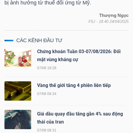
bị ảnh hưởng từ thuế đối ứng từ Mỹ.
Thượng Ngọc
FILI
- 18:40 24/04/2025
TRÁI
PHIẾU
CÁC KÊNH ĐẦU TƯ
Chứng khoán Tuần 03-07/08/2026: Đối
mặt vùng kháng cự
CÔNG
CỤ
07/08 18:28
ĐẦU
TƯ
Vàng thế giới tăng 4 phiên liên tiếp
07/08 08:34
TRUY
Giá dầu quay đầu tăng gần 4% sau động
XUẤT
thái của Iran
DỮ
07/08 08:31