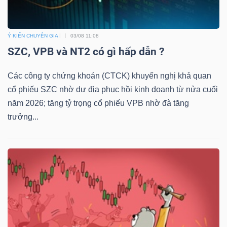
Ý KIẾN CHUYÊN GIA
03/08 11:08
Dữ
SZC, VPB và NT2 có gì hấp dẫn ?
liệu
tài
Các công ty chứng khoán (CTCK) khuyến nghị khả quan
chính
cổ phiếu SZC nhờ dư địa phục hồi kinh doanh từ nửa cuối
năm 2026; tăng tỷ trọng cổ phiếu VPB nhờ đà tăng
trưởng...