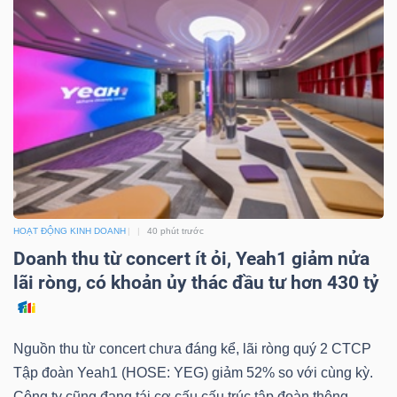
DỊCH
VỤ
TRUYỀN
THÔNG
TIỆN
ÍCH
HOẠT ĐỘNG KINH DOANH
40 phút trước
Doanh thu từ concert ít ỏi, Yeah1 giảm nửa
lãi ròng, có khoản ủy thác đầu tư hơn 430 tỷ
BẤT
ĐỘNG
Nguồn thu từ concert chưa đáng kể, lãi ròng quý 2 CTCP
SẢN
Tập đoàn Yeah1 (HOSE: YEG) giảm 52% so với cùng kỳ.
Công ty cũng đang tái cơ cấu cấu trúc tập đoàn thông