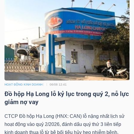
Dữ
liệu
tài
chính
HOẠT ĐỘNG KINH DOANH
06/08 12:41
Đồ hộp Hạ Long lỗ kỷ lục trong quý 2, nỗ lực
giảm nợ vay
CTCP Đồ hộp Hạ Long (HNX: CAN) lỗ nặng nhất lịch sử
hoạt động vào quý 2/2026, đánh dấu quý thứ 3 liên tiếp
kinh doanh thua lỗ từ bê bối tiêu hủy heo nhiễm bệnh.