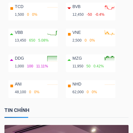
TCD
BVB
1,500
0
0%
12,450
-50
-0.4%
VBB
VNE
13,450
650
5.08%
2,500
0
0%
DDG
MZG
1,000
100
11.11%
11,950
50
0.42%
ANI
NHD
48,100
0
0%
62,000
0
0%
TIN CHÍNH