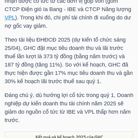
nhận được cổ tức từ các đơn vị góp vốn (gồm
CTCP Điện gió Ia Bang - IBE và CTCP Năng lượng
TÀI
VPL
). Trong khi đó, chi phí tài chính đi xuống do dư
CHÍNH
nợ gốc vay giảm.
CÁ
Theo tài liệu ĐHĐCĐ 2025 (dự kiến tổ chức sáng
NHÂN
25/04),
GHC
đặt mục tiêu doanh thu và lãi trước
thuế lần lượt là 373 tỷ đồng (bằng năm trước) và
187 tỷ đồng (tăng 11%). So với kế hoạch,
GHC
đã
PHÂN
thực hiện được gần 17% mục tiêu doanh thu và gần
TÍCH
30% kế hoạch lãi trước thuế sau quý 1.
VIETSTOCKFINANCE
Đáng chú ý, dù hưởng lợi cổ tức trong quý 1, Doanh
nghiệp dự kiến doanh thu tài chính năm 2025 sẽ
giảm do nguồn cổ tức từ IBE và
VPL
thấp hơn năm
trước.
VĨ
MÔ