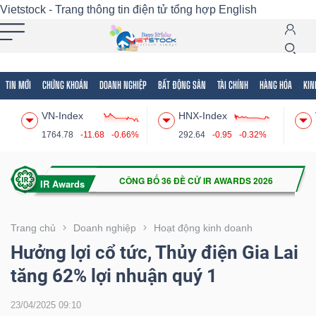
Vietstock - Trang thông tin điện tử tổng hợp
English
TIN MỚI
CHỨNG KHOÁN
DOANH NGHIỆP
BẤT ĐỘNG SẢN
TÀI CHÍNH
HÀNG HÓA
KIN
Tất cả
Tính năng
Ngành
Mã chứng khoán
Lãnh
VN-Index
HNX-Index
Tính
1764.78
-11.68
-0.66%
292.64
-0.95
-0.32%
năng
(-)
VIETSTOCK
Trang chủ
Doanh nghiệp
Hoạt động kinh doanh
Hưởng lợi cổ tức, Thủy điện Gia Lai
tăng 62% lợi nhuận quý 1
CHỨNG
KHOÁN
23/04/2025 09:10