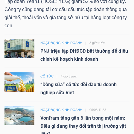
Tập đoàn Yeah1 (HOSE: YEG) giảm 52% so với cùng kỳ.
Công ty cũng đang tái cơ cấu cấu trúc tập đoàn thông qua
giải thể, thoái vốn và gia tăng sở hữu tại hàng loạt công ty
con.
HOẠT ĐỘNG KINH DOANH
3 giờ trước
PNJ triệu tập ĐHĐCĐ bất thường để điều
chỉnh kế hoạch kinh doanh
CỔ TỨC
4 giờ trước
“Dòng sữa” cổ tức dồi dào từ doanh
nghiệp sữa Việt
HOẠT ĐỘNG KINH DOANH
06/08 11:58
Vonfram tăng gần 6 lần trong một năm:
Điều gì đang thay đổi trên thị trường vật