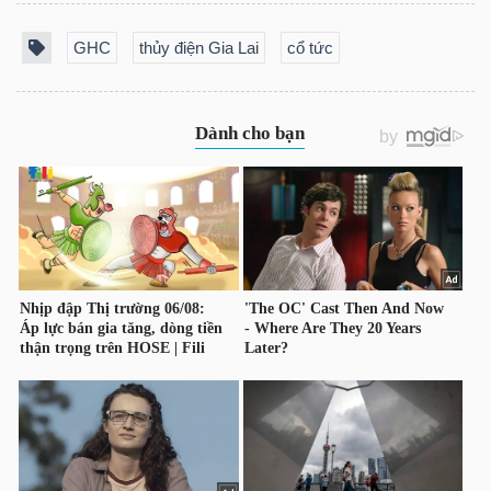
YẾU
GHC
thủy điện Gia Lai
cổ tức
TIÊU
DÙNG
THIẾT
YẾU
CHĂM
SÓC
SỨC
KHỎE