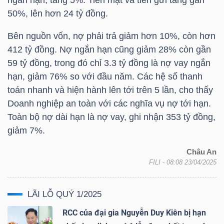
LIỆU
50%, lên hơn 24 tỷ đồng.
Bên nguồn vốn, nợ phải trả giảm hơn 10%, còn hơn
Ngành
412 tỷ đồng. Nợ ngắn hạn cũng giảm 28% còn gần
(-)
59 tỷ đồng, trong đó chỉ 3.3 tỷ đồng là nợ vay ngắn
VS-
hạn, giảm 76% so với đầu năm. Các hệ số thanh
SECTOR
toán nhanh và hiện hành lên tới trên 5 lần, cho thấy
Doanh nghiệp an toàn với các nghĩa vụ nợ tới hạn.
Toàn bộ nợ dài hạn là nợ vay, ghi nhận 353 tỷ đồng,
giảm 7%.
Châu An
NĂNG
FILI
- 08:08 23/04/2025
LƯỢNG
LÃI LỖ QUÝ 1/2025
RCC của đại gia Nguyễn Duy Kiên bị hạn