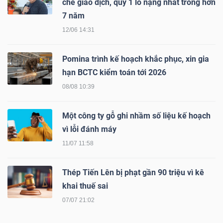
chế giao dịch, quý 1 lỗ nặng nhất trong hơn
NGUYÊN
7 năm
VẬT
12/06 14:31
LIỆU
Pomina trình kế hoạch khắc phục, xin gia
hạn BCTC kiểm toán tới 2026
08/08 10:39
CÔNG
NGHIỆP
Một công ty gỗ ghi nhầm số liệu kế hoạch
vì lỗi đánh máy
11/07 11:58
TIÊU
Thép Tiến Lên bị phạt gần 90 triệu vì kê
khai thuế sai
DÙNG
KHÔNG
07/07 21:02
THIẾT