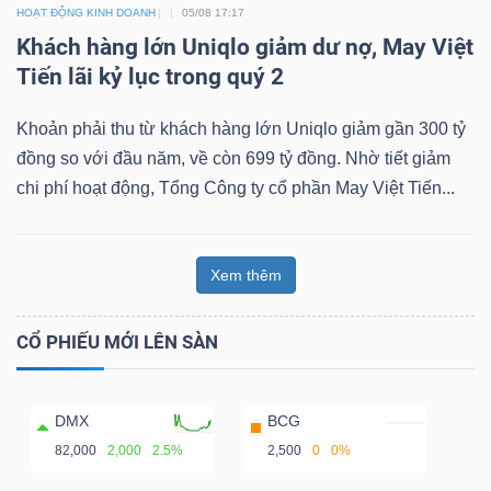
HOẠT ĐỘNG KINH DOANH
05/08 17:17
Khách hàng lớn Uniqlo giảm dư nợ, May Việt
Tiến lãi kỷ lục trong quý 2
Khoản phải thu từ khách hàng lớn Uniqlo giảm gần 300 tỷ
đồng so với đầu năm, về còn 699 tỷ đồng. Nhờ tiết giảm
chi phí hoạt động, Tổng Công ty cổ phần May Việt Tiến...
Xem thêm
CỔ PHIẾU MỚI LÊN SÀN
DMX
BCG
82,000
2,000
2.5%
2,500
0
0%