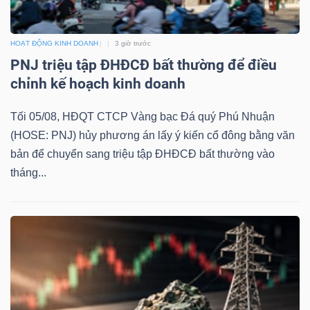
ngữ
(-)
HOẠT ĐỘNG KINH DOANH
3 giờ trước
PNJ triệu tập ĐHĐCĐ bất thường để điều
Dịch
chỉnh kế hoạch kinh doanh
vụ
(-)
Tối 05/08, HĐQT CTCP Vàng bạc Đá quý Phú Nhuận
(HOSE: PNJ) hủy phương án lấy ý kiến cổ đông bằng văn
bản để chuyển sang triệu tập ĐHĐCĐ bất thường vào
Đào
tháng...
tạo
Sách
tài
chính