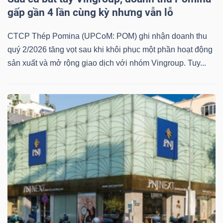
gấp gần 4 lần cùng kỳ nhưng vẫn lỗ
Bài
viết
CTCP Thép Pomina (UPCoM: POM) ghi nhận doanh thu
của
quý 2/2026 tăng vọt sau khi khôi phục một phần hoạt động
tác
sản xuất và mở rộng giao dịch với nhóm Vingroup. Tuy...
giả
(-)
Báo
cáo
phân
tích
(-)
Thuật