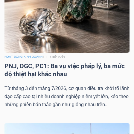
Công
cụ
đầu
HOẠT ĐỘNG KINH DOANH
4 giờ trước
tư
PNJ, DGC, PC1: Ba vụ việc pháp lý, ba mức
độ thiệt hại khác nhau
Từ tháng 3 đến tháng 7/2026, cơ quan điều tra khởi tố lãnh
đạo cấp cao tại nhiều doanh nghiệp niêm yết lớn, kéo theo
Truyền
những phiên bán tháo gần như giống nhau trên...
thông
tài
chính