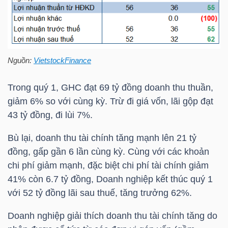
HÀNG
HÓA
Nguồn:
VietstockFinance
KINH
TẾ
Trong quý 1,
GHC
đạt 69 tỷ đồng doanh thu thuần,
giảm 6% so với cùng kỳ. Trừ đi giá vốn, lãi gộp đạt
43 tỷ đồng, đi lùi 7%.
THẾ
Bù lại, doanh thu tài chính tăng mạnh lên 21 tỷ
GIỚI
đồng, gấp gần 6 lần cùng kỳ. Cùng với các khoản
chi phí giảm mạnh, đặc biệt chi phí tài chính giảm
41% còn 6.7 tỷ đồng, Doanh nghiệp kết thúc quý 1
ĐÔNG
với 52 tỷ đồng lãi sau thuế, tăng trưởng 62%.
DƯƠNG
Doanh nghiệp giải thích doanh thu tài chính tăng do