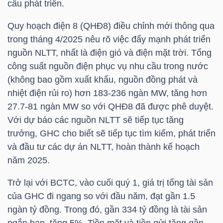
cầu phát triển.
Quy hoạch điện 8 (QHĐ8) điều chỉnh mới thông qua
trong tháng 4/2025 nêu rõ việc đẩy mạnh phát triển
TRÁI
nguồn NLTT, nhất là điện gió và điện mặt trời. Tổng
PHIẾU
công suất nguồn điện phục vụ nhu cầu trong nước
(không bao gồm xuất khẩu, nguồn đồng phát và
nhiệt điện rủi ro) hơn 183-236 ngàn MW, tăng hơn
CÔNG
27.7-81 ngàn MW so với QHĐ8 đã được phê duyệt.
CỤ
Với dự báo các nguồn NLTT sẽ tiếp tục tăng
ĐẦU
trưởng,
GHC
cho biết sẽ tiếp tục tìm kiếm, phát triển
TƯ
và đầu tư các dự án NLTT, hoàn thành kế hoạch
năm 2025.
Trở lại với BCTC, vào cuối quý 1, giá trị tổng tài sản
TRUY
của
GHC
đi ngang so với đầu năm, đạt gần 1.5
XUẤT
ngàn tỷ đồng. Trong đó, gần 334 tỷ đồng là tài sản
DỮ
ngắn hạn, tăng 5%. Tiền mặt và tiền gửi tăng gần