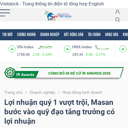
Vietstock - Trang thông tin điện tử tổng hợp
English
TIN MỚI
CHỨNG KHOÁN
DOANH NGHIỆP
BẤT ĐỘNG SẢN
TÀI CHÍNH
HÀNG HÓA
KIN
Tất cả
Tính năng
Ngành
Mã chứng khoán
Lãnh
VN-Index
HNX-Index
Tính
1768.06
3.28
0.19%
293.44
0.80
0.27%
năng
(-)
VIETSTOCK
Trang chủ
Doanh nghiệp
Hoạt động kinh doanh
Lợi nhuận quý 1 vượt trội, Masan
bước vào quỹ đạo tăng trưởng có
CHỨNG
lợi nhuận
KHOÁN