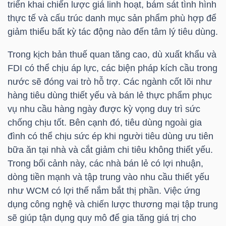
triển khai chiến lược giá linh hoạt, bám sát tình hình
thực tế và cấu trúc danh mục sản phẩm phù hợp để
giảm thiểu bất kỳ tác động nào đến tâm lý tiêu dùng.
NGÀNH
Trong kịch bản thuế quan tăng cao, dù xuất khẩu và
FDI có thể chịu áp lực, các biện pháp kích cầu trong
nước sẽ đóng vai trò hỗ trợ. Các ngành cốt lõi như
DOANH
hàng tiêu dùng thiết yếu và bán lẻ thực phẩm phục
NGHIỆP
vụ nhu cầu hàng ngày được kỳ vọng duy trì sức
chống chịu tốt. Bên cạnh đó, tiêu dùng ngoài gia
đình có thể chịu sức ép khi người tiêu dùng ưu tiên
CỔ
bữa ăn tại nhà và cắt giảm chi tiêu không thiết yếu.
PHIẾU
Trong bối cảnh này, các nhà bán lẻ có lợi nhuận,
dòng tiền mạnh và tập trung vào nhu cầu thiết yếu
như WCM có lợi thế nắm bắt thị phần. Việc ứng
dụng công nghệ và chiến lược thương mại tập trung
PHÁI
sẽ giúp tận dụng quy mô để gia tăng giá trị cho
SINH