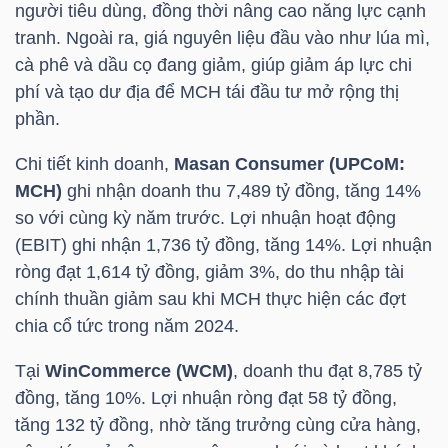
người tiêu dùng, đồng thời nâng cao năng lực cạnh
tranh. Ngoài ra, giá nguyên liệu đầu vào như lúa mì,
cà phê và dầu cọ đang giảm, giúp giảm áp lực chi
TRÁI
phí và tạo dư địa để
MCH
tái đầu tư mở rộng thị
PHIẾU
phần.
Chi tiết kinh doanh,
Masan Consumer (UPCoM:
MCH
)
ghi nhận doanh thu 7,489 tỷ đồng, tăng 14%
CÔNG
so với cùng kỳ năm trước. Lợi nhuận hoạt động
CỤ
(EBIT) ghi nhận 1,736 tỷ đồng, tăng 14%. Lợi nhuận
ĐẦU
ròng đạt 1,614 tỷ đồng, giảm 3%, do thu nhập tài
TƯ
chính thuần giảm sau khi
MCH
thực hiện các đợt
chia cổ tức trong năm 2024.
Tại
WinCommerce (WCM)
, doanh thu đạt 8,785 tỷ
TRUY
đồng, tăng 10%. Lợi nhuận ròng đạt 58 tỷ đồng,
XUẤT
tăng 132 tỷ đồng, nhờ tăng trưởng cùng cửa hàng,
DỮ