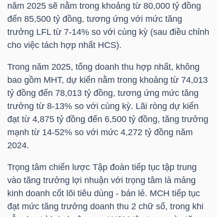
YẾU
năm 2025 sẽ nằm trong khoảng từ 80,000 tỷ đồng
đến 85,500 tỷ đồng, tương ứng với mức tăng
trưởng LFL từ 7-14% so với cùng kỳ (sau điều chỉnh
cho việc tách hợp nhất
HCS
).
TIÊU
Trong năm 2025, tổng doanh thu hợp nhất, không
DÙNG
bao gồm MHT, dự kiến ​​nằm trong khoảng từ 74,013
THIẾT
tỷ đồng đến 78,013 tỷ đồng, tương ứng mức tăng
YẾU
trưởng từ 8-13% so với cùng kỳ. Lãi ròng dự kiến ​​
đạt từ 4,875 tỷ đồng đến 6,500 tỷ đồng, tăng trưởng
mạnh từ 14-52% so với mức 4,272 tỷ đồng năm
2024.
CHĂM
Trọng tâm chiến lược Tập đoàn tiếp tục tập trung
SÓC
vào tăng trưởng lợi nhuận với trọng tâm là mảng
SỨC
kinh doanh cốt lõi tiêu dùng - bán lẻ.
MCH
tiếp tục
KHỎE
đạt mức tăng trưởng doanh thu 2 chữ số, trong khi