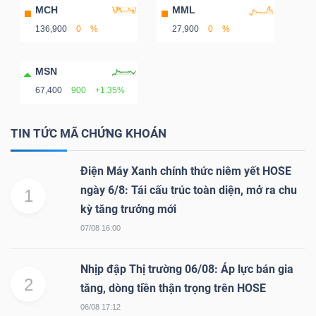
MCH
MML
136,900
0
%
27,900
0
%
MSN
67,400
900
+1.35%
TIN TỨC MÃ CHỨNG KHOÁN
Điện Máy Xanh chính thức niêm yết HOSE
ngày 6/8: Tái cấu trúc toàn diện, mở ra chu
1
kỳ tăng trưởng mới
07/08 16:00
Nhịp đập Thị trường 06/08: Áp lực bán gia
2
tăng, dòng tiền thận trọng trên HOSE
06/08 17:12