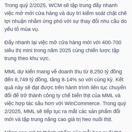
Trong quý 2/2025, WCM sẽ tập trung đẩy nhanh
Mã
việc mở mới cửa hàng và duy trì kiểm soát chặt chẽ
chứng
lợi nhuận nhằm ứng phó với sự thay đổi nhu cầu do
khoán
yếu tố mùa vụ.
(-)
Đẩy nhanh lại việc mở cửa hàng mới với 400-700
Tất cả
Cổ phiếu
Chỉ số
Chứng chỉ quỹ
Chứng 
siêu thị mini trong năm 2025 cùng chiến lược tập
trung theo khu vực.
Lãnh
đạo
MML
dự kiến ​​mang về doanh thu từ 8,250 tỷ đồng
(-)
đến 8,749 tỷ đồng, tăng 8-14% so với cùng kỳ. Kết
quả này sẽ đạt được trên hành trình liên tục chuyển
Tất cả
Người nội bộ
Người liên quan
Cổ đông lớn
đổi để trở thành công ty chế biến thịt của
MML
và
việc hợp tác sâu hơn với WinCommerce. Trong quý
Tin
2/2025,
MML
sẽ tiếp tục ra mắt các sản phẩm đổi
tức
mới và tập trung nâng cao giá trị heo nuôi thịt.
(-)