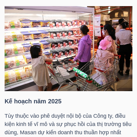
NGUYÊN
VẬT
LIỆU
CÔNG
NGHIỆP
Kế hoạch năm 2025
TIÊU
DÙNG
Tùy thuộc vào phê duyệt nội bộ của Công ty, điều
KHÔNG
kiện kinh tế vĩ mô và sự phục hồi của thị trường tiêu
THIẾT
dùng, Masan dự kiến doanh thu thuần hợp nhất