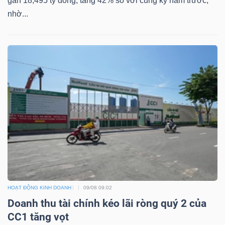
gần 18,495 tỷ đồng, tăng 42% so với cùng kỳ năm trước,
nhờ...
HOẠT ĐỘNG KINH DOANH
09/08 09:02
Doanh thu tài chính kéo lãi ròng quý 2 của
CC1 tăng vọt