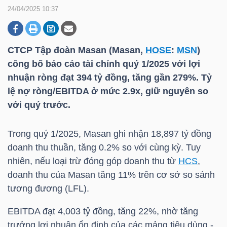
24/04/2025 10:37
DOANH
NGHIỆP
CTCP Tập đoàn Masan (Masan,
HOSE
:
MSN
)
công bố báo cáo tài chính quý 1/2025 với lợi
nhuận ròng đạt 394 tỷ đồng, tăng gần 279%. Tỷ
lệ nợ ròng/EBITDA ở mức 2.9x, giữ nguyên so
BẤT
với quý trước.
ĐỘNG
SẢN
Trong quý 1/2025, Masan ghi nhận 18,897 tỷ đồng
doanh thu thuần, tăng 0.2% so với cùng kỳ. Tuy
nhiên, nếu loại trừ đóng góp doanh thu từ
HCS
,
TÀI
doanh thu của Masan tăng 11% trên cơ sở so sánh
CHÍNH
tương đương (LFL).
EBITDA đạt 4,003 tỷ đồng, tăng 22%, nhờ tăng
trưởng lợi nhuận ổn định của các mảng tiêu dùng -