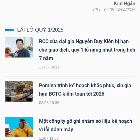
ngữ
Kim Ngân
(-)
FILI
- 09:35 24/04/2025
LÃI LỖ QUÝ 1/2025
Dịch
vụ
RCC của đại gia Nguyễn Duy Kiên bị hạn
(-)
chế giao dịch, quý 1 lỗ nặng nhất trong hơn
7 năm
12/06 14:31
Đào
tạo
Pomina trình kế hoạch khắc phục, xin gia
hạn BCTC kiểm toán tới 2026
08/08 10:39
Sách
Một công ty gỗ ghi nhầm số liệu kế hoạch
vì lỗi đánh máy
tài
chính
11/07 11:58