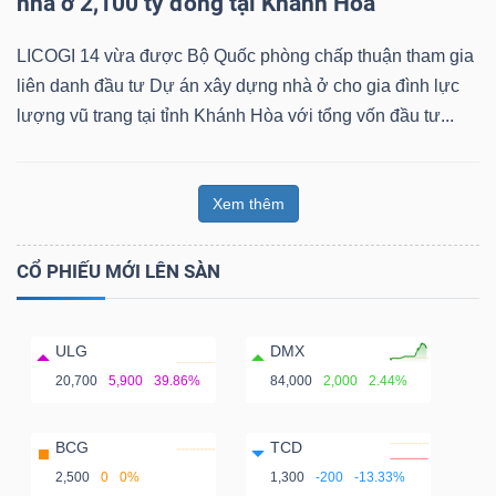
nhà ở 2,100 tỷ đồng tại Khánh Hòa
LICOGI 14 vừa được Bộ Quốc phòng chấp thuận tham gia
liên danh đầu tư Dự án xây dựng nhà ở cho gia đình lực
lượng vũ trang tại tỉnh Khánh Hòa với tổng vốn đầu tư...
Xem thêm
CỔ PHIẾU MỚI LÊN SÀN
ULG
DMX
20,700
5,900
39.86%
84,000
2,000
2.44%
BCG
TCD
2,500
0
0%
1,300
-200
-13.33%