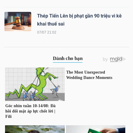
Thép Tiến Lên bị phạt gần 90 triệu vì kê
khai thuế sai
07/07 21:02
Công
cụ
đầu
tư
Truyền
thông
tài
chính