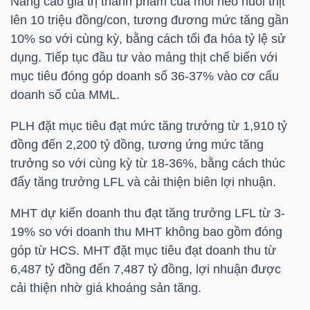
Nâng cao giá trị thành phẩm của mỗi heo nuôi thịt
lên 10 triệu đồng/con, tương đương mức tăng gần
Bài
10% so với cùng kỳ, bằng cách tối đa hóa tỷ lệ sử
viết
dụng. Tiếp tục đầu tư vào mảng thịt chế biến với
của
mục tiêu đóng góp doanh số 36-37% vào cơ cấu
tác
doanh số của
MML
.
giả
(-)
PLH đặt mục tiêu đạt mức tăng trưởng từ 1,910 tỷ
đồng đến 2,200 tỷ đồng, tương ứng mức tăng
trưởng so với cùng kỳ từ 18-36%, bằng cách thúc
Báo
đẩy tăng trưởng LFL và cải thiện biên lợi nhuận.
cáo
phân
MHT dự kiến doanh thu đạt tăng trưởng LFL từ 3-
tích
19% so với doanh thu MHT không bao gồm đóng
(-)
góp từ
HCS
. MHT đặt mục tiêu đạt doanh thu từ
6,487 tỷ đồng đến 7,487 tỷ đồng, lợi nhuận được
cải thiện nhờ giá khoáng sản tăng.
Thuật