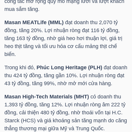
công tác mở rộng quy mô mạng lưới và lượt khách
LIỆU
mua sắm tăng.
Ngành
Masan MEATLife (
MML
)
đạt doanh thu 2,070 tỷ
(-)
đồng, tăng 20%. Lợi nhuận ròng đạt 116 tỷ đồng,
tăng 163 tỷ đồng, nhờ giá heo hơi thuận lợi, giá trị
VS-
heo thịt tăng và tối ưu hóa cơ cấu mảng thịt chế
SECTOR
biến.
Trong khi đó,
Phúc Long Heritage (PLH)
đạt doanh
thu 424 tỷ đồng, tăng gần 10%. Lợi nhuận ròng đạt
43 tỷ đồng, tăng 99%, nhờ mở mới cửa hàng.
NĂNG
Masan High-Tech Materials (MHT)
có doanh thu
LƯỢNG
1,393 tỷ đồng, tăng 12%. Lợi nhuận ròng âm 222 tỷ
đồng, cải thiện 480 tỷ đồng, nhờ thoái vốn tại H.C.
Starck (
HCS
) và giá khoáng sản tăng mạnh do căng
thẳng thương mại giữa Mỹ và Trung Quốc.