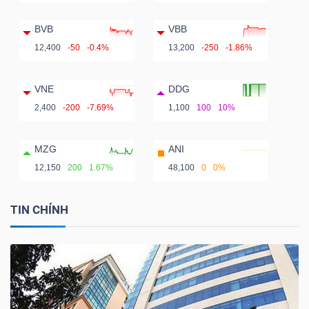
BVB
VBB
12,400
-50
-0.4%
13,200
-250
-1.86%
VNE
DDG
2,400
-200
-7.69%
1,100
100
10%
MZG
ANI
12,150
200
1.67%
48,100
0
0%
TIN CHÍNH