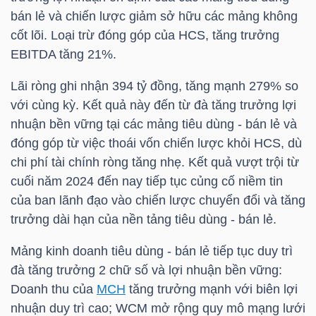
HÀNG
bán lẻ và chiến lược giảm sở hữu các mảng không
HÓA
cốt lõi. Loại trừ đóng góp của
HCS
, tăng trưởng
EBITDA tăng 21%.
Lãi ròng ghi nhận 394 tỷ đồng, tăng mạnh 279% so
KINH
với cùng kỳ. Kết quả này đến từ đà tăng trưởng lợi
TẾ
nhuận bền vững tại các mảng tiêu dùng - bán lẻ và
đóng góp từ việc thoái vốn chiến lược khỏi
HCS
, dù
chi phí tài chính ròng tăng nhẹ. Kết quả vượt trội từ
THẾ
cuối năm 2024 đến nay tiếp tục củng cố niềm tin
GIỚI
của ban lãnh đạo vào chiến lược chuyển đổi và tăng
trưởng dài hạn của nền tảng tiêu dùng - bán lẻ.
Mảng kinh doanh tiêu dùng - bán lẻ tiếp tục duy trì
ĐÔNG
đà tăng trưởng 2 chữ số và lợi nhuận bền vững:
DƯƠNG
Doanh thu của
MCH
tăng trưởng mạnh với biên lợi
nhuận duy trì cao; WCM mở rộng quy mô mạng lưới