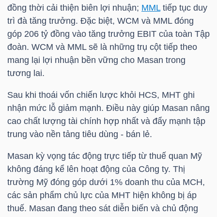
đồng thời cải thiện biên lợi nhuận;
MML
tiếp tục duy
trì đà tăng trưởng. Đặc biệt, WCM và
MML
đóng
TÀI
góp 206 tỷ đồng vào tăng trưởng EBIT của toàn Tập
CHÍNH
đoàn. WCM và
MML
sẽ là những trụ cột tiếp theo
CÁ
mang lại lợi nhuận bền vững cho Masan trong
NHÂN
tương lai.
Sau khi thoái vốn chiến lược khỏi
HCS
, MHT ghi
nhận mức lỗ giảm mạnh. Điều này giúp Masan nâng
PHÂN
cao chất lượng tài chính hợp nhất và đẩy mạnh tập
TÍCH
trung vào nền tảng tiêu dùng - bán lẻ.
VIETSTOCKFINANCE
Masan kỳ vọng tác động trực tiếp từ thuế quan Mỹ
không đáng kể lên hoạt động của Công ty. Thị
trường Mỹ đóng góp dưới 1% doanh thu của
MCH
,
VĨ
các sản phẩm chủ lực của MHT hiện không bị áp
MÔ
thuế. Masan đang theo sát diễn biến và chủ động