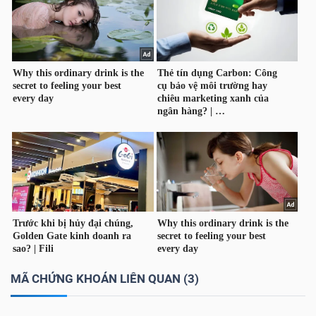
Dữ
liệu
tài
chính
MÃ CHỨNG KHOÁN LIÊN QUAN (3)