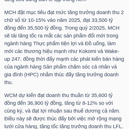
DỊCH
VỤ
MCH
đặt mục tiêu đạt mức tăng trưởng doanh thu 2
TRUYỀN
chữ số từ 10-15% vào năm 2025, đạt 33,500 tỷ
THÔNG
đồng đến 35,500 tỷ đồng. Trong quý 2/2025,
MCH
sẽ tái tăng tốc ra mắt các sản phẩm đổi mới trong
ngành hàng Thực phẩm tiện lợi và Đồ uống, làm
mới các thương hiệu mạnh như Kokomi và Wake-
up 247, đồng thời đẩy mạnh các phát kiến bán hàng
TIỆN
của ngành hàng Sản phẩm chăm sóc cá nhân và
ÍCH
gia đình (HPC) nhằm thúc đẩy tăng trưởng doanh
thu.
WCM dự kiến ​​đạt doanh thu thuần từ 35,600 tỷ
đồng đến 36,900 tỷ đồng, tăng từ 8-12% so với
BẤT
cùng kỳ, và đạt lợi nhuận sau thuế dương cả năm.
ĐỘNG
Điều này sẽ được thúc đẩy bởi việc mở rộng mạng
SẢN
lưới cửa hàng, tăng tốc tăng trưởng doanh thu LFL.