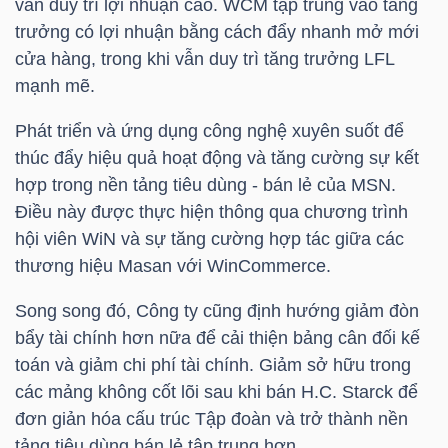
vẫn duy trì lợi nhuận cao. WCM tập trung vào tăng
trưởng có lợi nhuận bằng cách đẩy nhanh mở mới
cửa hàng, trong khi vẫn duy trì tăng trưởng LFL
mạnh mẽ.
TÀI
CHÍNH
Phát triển và ứng dụng công nghệ xuyên suốt để
thúc đẩy hiệu quả hoạt động và tăng cường sự kết
hợp trong nền tảng tiêu dùng - bán lẻ của
MSN
.
Điều này được thực hiện thông qua chương trình
hội viên WiN và sự tăng cường hợp tác giữa các
CÔNG
thương hiệu Masan với WinCommerce.
NGHỆ
THÔNG
Song song đó, Công ty cũng định hướng giảm đòn
TIN
bẩy tài chính hơn nữa để cải thiện bảng cân đối kế
toán và giảm chi phí tài chính. Giảm sở hữu trong
các mảng không cốt lõi sau khi bán H.C. Starck để
đơn giản hóa cấu trúc Tập đoàn và trở thành nền
tảng tiêu dùng bán lẻ tập trung hơn.