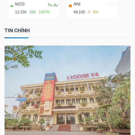
MZG
ANI
12,150
200
1.67%
48,100
0
0%
TIN CHÍNH