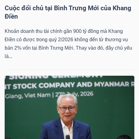
Cuộc đổi chủ tại Bình Trưng Mới của Khang
Điền
Khoản doanh thu tài chính gần 900 tỷ đồng mà Khang
Công
Điền có được trong quý 2/2026 không đến từ thương vụ
cụ
bán 2% vốn tại Bình Trưng Mới. Thay vào đó, đây chủ yếu
đầu
là...
tư
Truyền
thông
tài
chính