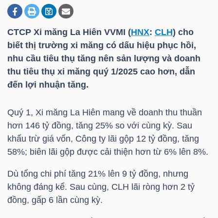
CTCP Xi măng La Hiên VVMI (
HNX
:
CLH
) cho
DOANH
biết thị trường xi măng có dấu hiệu phục hồi,
NGHIỆP
nhu cầu tiêu thụ tăng nên sản lượng và doanh
thu tiêu thụ xi măng quý 1/2025 cao hơn, dẫn
đến lợi nhuận tăng.
BẤT
ĐỘNG
Quý 1, Xi măng La Hiên mang về doanh thu thuần
SẢN
hơn 146 tỷ đồng, tăng 25% so với cùng kỳ. Sau
khấu trừ giá vốn, Công ty lãi gộp 12 tỷ đồng, tăng
58%; biên lãi gộp được cải thiện hơn từ 6% lên 8%.
TÀI
Dù tổng chi phí tăng 21% lên 9 tỷ đồng, nhưng
CHÍNH
không đáng kể. Sau cùng,
CLH
lãi ròng hơn 2 tỷ
đồng, gấp 6 lần cùng kỳ.