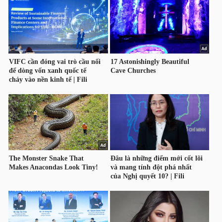
NGUYÊN
VẬT
LIỆU
CÔNG
NGHIỆP
TIÊU
DÙNG
KHÔNG
THIẾT