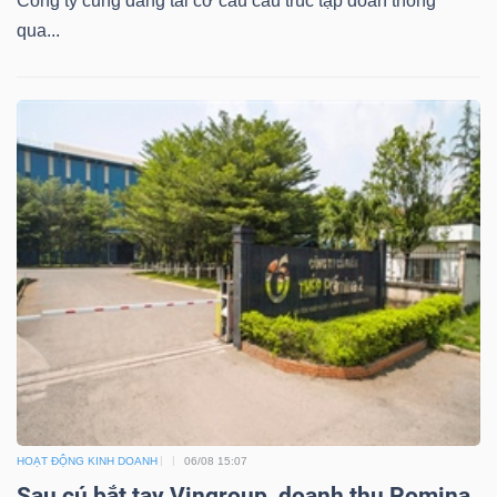
Công ty cũng đang tái cơ cấu cấu trúc tập đoàn thông
qua...
HOẠT ĐỘNG KINH DOANH
06/08 15:07
Sau cú bắt tay Vingroup, doanh thu Pomina