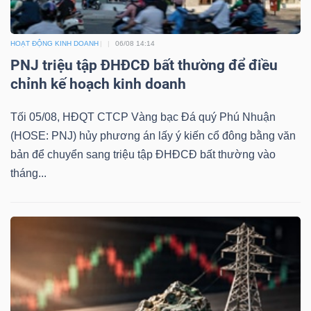
HOẠT ĐỘNG KINH DOANH
06/08 14:14
PNJ triệu tập ĐHĐCĐ bất thường để điều
chỉnh kế hoạch kinh doanh
Tối 05/08, HĐQT CTCP Vàng bạc Đá quý Phú Nhuận
(HOSE: PNJ) hủy phương án lấy ý kiến cổ đông bằng văn
bản để chuyển sang triệu tập ĐHĐCĐ bất thường vào
tháng...