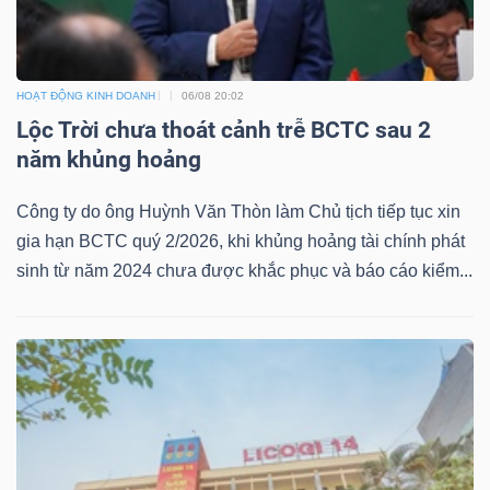
HOẠT ĐỘNG KINH DOANH
06/08 20:02
Dữ
Lộc Trời chưa thoát cảnh trễ BCTC sau 2
liệu
năm khủng hoảng
tài
chính
Công ty do ông Huỳnh Văn Thòn làm Chủ tịch tiếp tục xin
gia hạn BCTC quý 2/2026, khi khủng hoảng tài chính phát
sinh từ năm 2024 chưa được khắc phục và báo cáo kiểm...