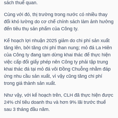
sách thuế quan.
Cùng với đó, thị trường trong nước có nhiều thay
NGÀNH
đổi khó lường do cơ chế chính sách làm ảnh hưởng
đến tiêu thụ sản phẩm của Công ty.
Kế hoạch lợi nhuận 2025 giảm do chi phí sản xuất
DOANH
tăng lên, bởi tăng chi phí than nung; mỏ đá La Hiên
NGHIỆP
của Công ty đang tạm dừng khai thác để thực hiện
việc cấp đổi giấy phép nên Công ty phải tập trung
khai thác đá tại mỏ đá vôi Đồng Chuỗng nhằm đáp
CỔ
ứng nhu cầu sản xuất, vì vậy cũng tăng chi phí
trong giá thành sản xuất.
PHIẾU
Như vậy, với kế hoạch trên,
CLH
đã thực hiện được
24% chỉ tiêu doanh thu và hơn 9% lãi trước thuế
PHÁI
sau 3 tháng đầu năm.
SINH