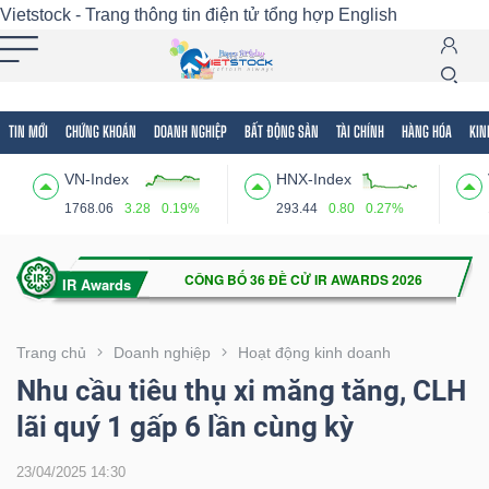
Vietstock - Trang thông tin điện tử tổng hợp
English
TIN MỚI
CHỨNG KHOÁN
DOANH NGHIỆP
BẤT ĐỘNG SẢN
TÀI CHÍNH
HÀNG HÓA
KIN
Tất cả
Tính năng
Ngành
Mã chứng khoán
Lãnh
VN-Index
HNX-Index
Tính
1768.06
3.28
0.19%
293.44
0.80
0.27%
năng
(-)
VIETSTOCK
Trang chủ
Doanh nghiệp
Hoạt động kinh doanh
Nhu cầu tiêu thụ xi măng tăng, CLH
lãi quý 1 gấp 6 lần cùng kỳ
CHỨNG
KHOÁN
23/04/2025 14:30