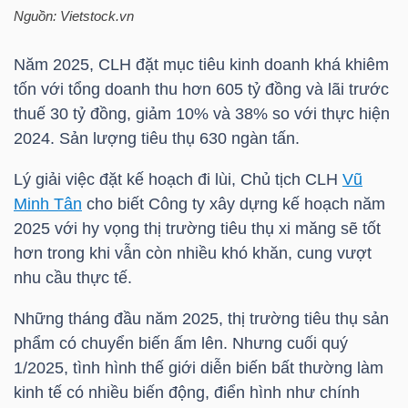
Nguồn: Vietstock.vn
TÀI
Năm 2025,
CLH
đặt mục tiêu kinh doanh khá khiêm
CHÍNH
tốn với tổng doanh thu hơn 605 tỷ đồng và lãi trước
CÁ
thuế 30 tỷ đồng, giảm 10% và 38% so với thực hiện
NHÂN
2024. Sản lượng tiêu thụ 630 ngàn tấn.
Lý giải việc đặt kế hoạch đi lùi, Chủ tịch
CLH
Vũ
Minh Tân
cho biết Công ty xây dựng kế hoạch năm
PHÂN
2025 với hy vọng thị trường tiêu thụ xi măng sẽ tốt
TÍCH
hơn trong khi vẫn còn nhiều khó khăn, cung vượt
VIETSTOCKFINANCE
nhu cầu thực tế.
Những tháng đầu năm 2025, thị trường tiêu thụ sản
phẩm có chuyển biến ấm lên. Nhưng cuối quý
VĨ
1/2025, tình hình thế giới diễn biến bất thường làm
MÔ
kinh tế có nhiều biến động, điển hình như chính