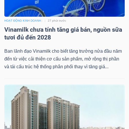
DỊCH
VỤ
TRUYỀN
HOẠT ĐỘNG KINH DOANH
27 phút trước
THÔNG
Vinamilk chưa tính tăng giá bán, nguồn sữa
tươi đủ đến 2028
Ban lãnh đạo Vinamilk cho biết tăng trưởng nửa đầu năm
đến từ việc cải thiện cơ cấu sản phẩm, mở rộng thị phần
TIỆN
và tái cấu trúc hệ thống phân phối thay vì tăng giá...
ÍCH
BẤT
ĐỘNG
SẢN