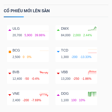
CỔ PHIẾU MỚI LÊN SÀN
ULG
DMX
20,700
5,900
39.86%
84,000
2,000
2.44%
BCG
TCD
2,500
0
0%
1,300
-200
-13.33%
BVB
VBB
12,400
-50
-0.4%
13,200
-250
-1.86%
VNE
DDG
2,400
-200
-7.69%
1,100
100
10%