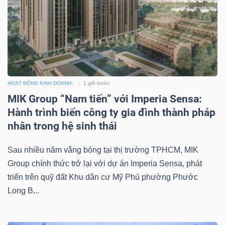
Mã
chứng
khoán
(-)
Tất cả
Cổ phiếu
Chỉ số
Chứng chỉ quỹ
Chứng 
HOẠT ĐỘNG KINH DOANH
1 giờ trước
MIK Group “Nam tiến” với Imperia Sensa:
Lãnh
Hành trình biến công ty gia đình thành pháp
đạo
nhân trong hệ sinh thái
(-)
Sau nhiều năm vắng bóng tại thị trường TPHCM, MIK
Tất cả
Người nội bộ
Người liên quan
Cổ đông lớn
Group chính thức trở lại với dự án Imperia Sensa, phát
triển trên quỹ đất Khu dân cư Mỹ Phú phường Phước
Tin
Long B...
tức
(-)