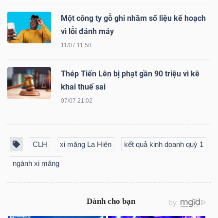
LIỆU
Một công ty gỗ ghi nhầm số liệu kế hoạch
vì lỗi đánh máy
Ngành
11/07 11:58
(-)
VS-
Thép Tiến Lên bị phạt gần 90 triệu vì kê
SECTOR
khai thuế sai
07/07 21:02
CLH
xi măng La Hiên
kết quả kinh doanh quý 1
NĂNG
ngành xi măng
LƯỢNG