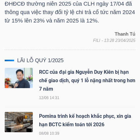
ĐHĐCĐ thường niên 2025 của
CLH
ngày 17/04 đã
thông qua việc thay đổi tỷ lệ chi trả cổ tức năm 2024
từ 15% lên 23% và năm 2025 là 12%.
TRÁI
PHIẾU
Thanh Tú
FILI
- 13:28 23/04/2025
LÃI LỖ QUÝ 1/2025
CÔNG
RCC của đại gia Nguyễn Duy Kiên bị hạn
CỤ
chế giao dịch, quý 1 lỗ nặng nhất trong hơn
ĐẦU
7 năm
TƯ
12/06 14:31
Pomina trình kế hoạch khắc phục, xin gia
TRUY
hạn BCTC kiểm toán tới 2026
XUẤT
08/08 10:39
DỮ