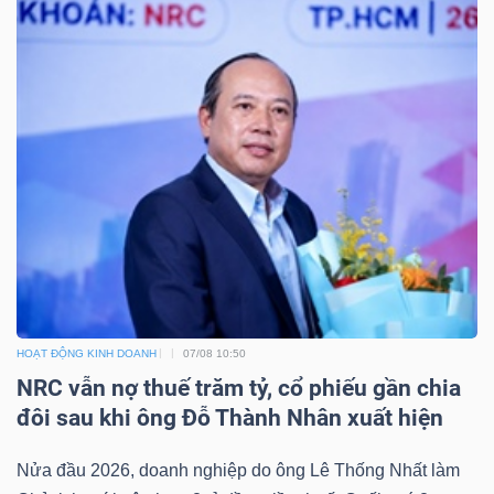
Bài
viết
của
tác
giả
(-)
Báo
cáo
phân
HOẠT ĐỘNG KINH DOANH
07/08 10:50
tích
NRC vẫn nợ thuế trăm tỷ, cổ phiếu gần chia
(-)
đôi sau khi ông Đỗ Thành Nhân xuất hiện
Thuật
Nửa đầu 2026, doanh nghiệp do ông Lê Thống Nhất làm