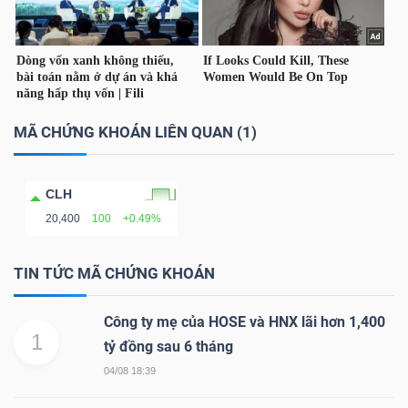
YẾU
TIÊU
MÃ CHỨNG KHOÁN LIÊN QUAN (1)
DÙNG
THIẾT
CLH
YẾU
20,400
100
+0.49%
TIN TỨC MÃ CHỨNG KHOÁN
CHĂM
Công ty mẹ của HOSE và HNX lãi hơn 1,400
SÓC
1
tỷ đồng sau 6 tháng
SỨC
04/08 18:39
KHỎE