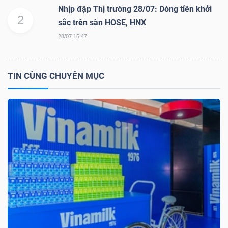
Nhịp đập Thị trường 28/07: Dòng tiền khởi
2
sắc trên sàn HOSE, HNX
28/07 16:47
TÀI
CHÍNH
TIN CÙNG CHUYÊN MỤC
CÔNG
NGHỆ
THÔNG
TIN