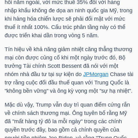
hồi năm ngoái, với mức thuế 35% đối với hàng
nhập khẩu không đe dọa an ninh quốc gia Mỹ, trong
khi hàng hóa chiến lược sẽ phải đối mặt với mức
TRÁI
thuế ít nhất 100%. Cấu trúc phân tầng này có thể
PHIẾU
được triển khai dần trong vòng 5 năm.
Tín hiệu về khả năng giảm nhiệt căng thẳng thương
mại còn được củng cố khi một ngày trước đó, Bộ
CÔNG
trưởng Tài chính Scott Bessent đã nói với một
CỤ
nhóm nhà đầu tư tại sự kiện do
JPMorgan
Chase tài
ĐẦU
trợ rằng cuộc đối đầu thuế quan với Trung Quốc là
TƯ
"không bền vững" và ông kỳ vọng một "sự hạ nhiệt".
Mặc dù vậy, Trump vẫn duy trì quan điểm cứng rắn
về chính sách thương mại. Ông tuyên bố rằng Mỹ
TRUY
đã "mất hàng tỷ đô la mỗi ngày" trong các chính
XUẤT
quyền trước đây, bao gồm cả chính quyền của
DỮ
người tiền nhiệm Joe Biden, và rằng "Trung Quốc