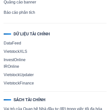
Quảng cáo banner
Báo cáo phân tích
DỮ LIỆU TÀI CHÍNH
DataFeed
VietstockXLS
InvestOnline
IROnline
VietstockUpdater
VietstockFinance
SÁCH TÀI CHÍNH
Vai trò của Quan hệ Nhà đầu tư (IR) trong việc tối đa hóa