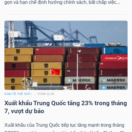
gọn và hạn chế định hướng chính sách, bất chấp việc...
Bài
viết
của
tác
giả
(-)
Báo
cáo
phân
KINH TẾ THẾ GIỚI
07/08 11:35
tích
Xuất khẩu Trung Quốc tăng 23% trong tháng
(-)
7, vượt dự báo
Thuật
Xuất khẩu của Trung Quốc tiếp tục tăng mạnh trong tháng