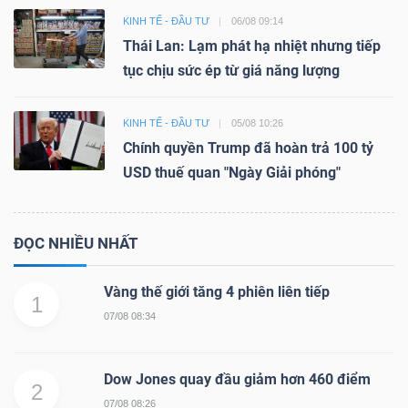
KINH TẾ - ĐẦU TƯ
06/08 09:14
Thái Lan: Lạm phát hạ nhiệt nhưng tiếp
tục chịu sức ép từ giá năng lượng
KINH TẾ - ĐẦU TƯ
05/08 10:26
Chính quyền Trump đã hoàn trả 100 tỷ
USD thuế quan "Ngày Giải phóng"
ĐỌC NHIỀU NHẤT
Vàng thế giới tăng 4 phiên liên tiếp
1
07/08 08:34
Dow Jones quay đầu giảm hơn 460 điểm
2
07/08 08:26