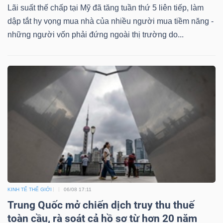
Lãi suất thế chấp tại Mỹ đã tăng tuần thứ 5 liên tiếp, làm
dập tắt hy vọng mua nhà của nhiều người mua tiềm năng -
những người vốn phải đứng ngoài thị trường do...
Công
cụ
đầu
tư
Truyền
thông
KINH TẾ THẾ GIỚI
06/08 17:11
tài
Trung Quốc mở chiến dịch truy thu thuế
chính
toàn cầu, rà soát cả hồ sơ từ hơn 20 năm