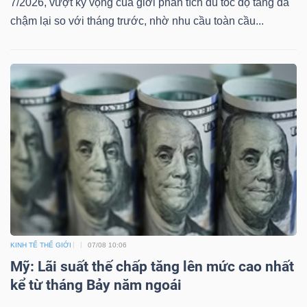
ngữ
7/2026, vượt kỳ vọng của giới phân tích dù tốc độ tăng đã
(-)
chậm lại so với tháng trước, nhờ nhu cầu toàn cầu...
Dịch
vụ
(-)
Đào
tạo
KINH TẾ THẾ GIỚI
07/08 10:06
Mỹ: Lãi suất thế chấp tăng lên mức cao nhất
Sách
kể từ tháng Bảy năm ngoái
tài
chính