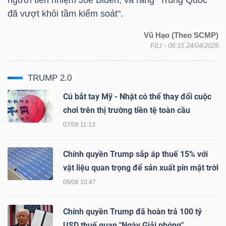
LIỆU
đã vượt khỏi tầm kiểm soát".
Vũ Hạo (Theo SCMP)
Ngành
FILI
- 08:15 24/04/2025
(-)
VS-
TRUMP 2.0
SECTOR
Cú bắt tay Mỹ - Nhật có thể thay đổi cuộc
chơi trên thị trường tiền tệ toàn cầu
07/08 11:13
Chính quyền Trump sắp áp thuế 15% với
NĂNG
vật liệu quan trọng để sản xuất pin mặt trời
LƯỢNG
06/08 10:47
Chính quyền Trump đã hoàn trả 100 tỷ
USD thuế quan "Ngày Giải phóng"