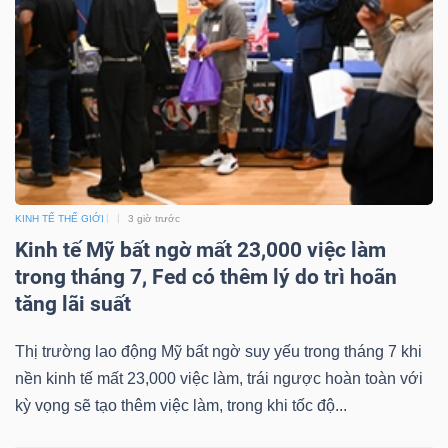
DỊCH
VỤ
TRUYỀN
THÔNG
TIỆN
KINH TẾ THẾ GIỚI
3 giờ trước
ÍCH
Kinh tế Mỹ bất ngờ mất 23,000 việc làm
trong tháng 7, Fed có thêm lý do trì hoãn
tăng lãi suất
Thị trường lao động Mỹ bất ngờ suy yếu trong tháng 7 khi
BẤT
nền kinh tế mất 23,000 việc làm, trái ngược hoàn toàn với
ĐỘNG
kỳ vọng sẽ tạo thêm việc làm, trong khi tốc độ...
SẢN