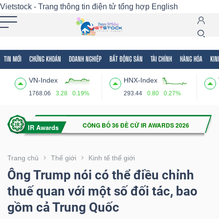
Vietstock - Trang thông tin điện tử tổng hợp
English
TIN MỚI
CHỨNG KHOÁN
DOANH NGHIỆP
BẤT ĐỘNG SẢN
TÀI CHÍNH
HÀNG HÓA
KIN
Tất cả
Tính năng
Ngành
Mã chứng khoán
Lãnh
VN-Index
HNX-Index
Tính
1768.06
3.28
0.19%
293.44
0.80
0.27%
năng
(-)
VIETSTOCK
Trang chủ
Thế giới
Kinh tế thế giới
Ông Trump nói có thể điều chỉnh
thuế quan với một số đối tác, bao
CHỨNG
gồm cả Trung Quốc
KHOÁN