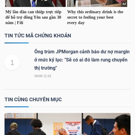
TÀI
TIN TỨC MÃ CHỨNG KHOÁN
CHÍNH
Ông trùm JPMorgan cảnh báo dư nợ margin
ở mức kỷ lục: "Sẽ có ai đó làm rung chuyển
1
thị trường"
CÔNG
06/08 11:52
NGHỆ
THÔNG
TIN CÙNG CHUYÊN MỤC
TIN