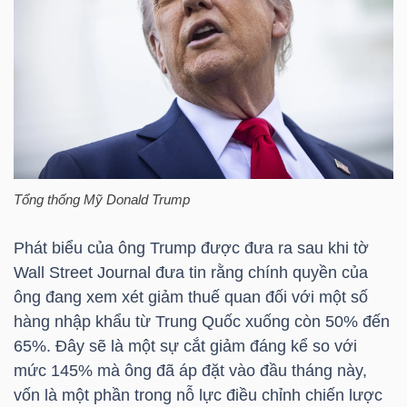
TÀI
CHÍNH
CÁ
NHÂN
Tổng thống Mỹ Donald Trump
PHÂN
TÍCH
Phát biểu của ông Trump được đưa ra sau khi tờ
VIETSTOCKFINANCE
Wall Street Journal đưa tin rằng chính quyền của
ông đang xem xét giảm thuế quan đối với một số
hàng nhập khẩu từ Trung Quốc xuống còn 50% đến
65%. Đây sẽ là một sự cắt giảm đáng kể so với
VĨ
mức 145% mà ông đã áp đặt vào đầu tháng này,
MÔ
vốn là một phần trong nỗ lực điều chỉnh chiến lược