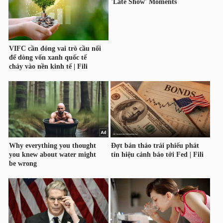
YẾU
TIÊU
DÙNG
THIẾT
YẾU
CHĂM
SÓC
SỨC
KHỎE