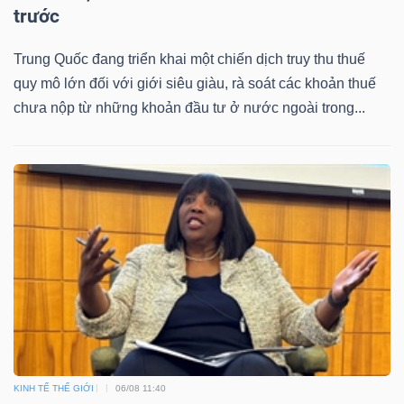
trước
Trung Quốc đang triển khai một chiến dịch truy thu thuế
Dữ
quy mô lớn đối với giới siêu giàu, rà soát các khoản thuế
chưa nộp từ những khoản đầu tư ở nước ngoài trong...
liệu
tài
chính
KINH TẾ THẾ GIỚI
06/08 11:40