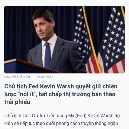
Mã
chứng
khoán
(-)
Tất cả
Cổ phiếu
Chỉ số
Chứng chỉ quỹ
Chứng 
Lãnh
đạo
(-)
KINH TẾ THẾ GIỚI
07/08 15:20
Chủ tịch Fed Kevin Warsh quyết giữ chiến
Tất cả
Người nội bộ
Người liên quan
Cổ đông lớn
lược "nói ít", bất chấp thị trường bán tháo
trái phiếu
Tin
tức
Chủ tịch Cục Dự trữ Liên bang Mỹ (Fed) Kevin Warsh dự
(-)
kiến sẽ tiếp tục theo đuổi phong cách truyền thông ngắn