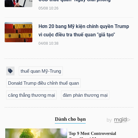
NGUYÊN
05/08 10:26
VẬT
LIỆU
Hơn 20 bang Mỹ kiện chính quyền Trump
vì cuộc điều tra thuế quan "giả tạo"
04/08 10:38
CÔNG
NGHIỆP
thuế quan Mỹ-Trung
Donald Trump điều chỉnh thuế quan
căng thẳng thương mại
đàm phán thương mại
TIÊU
DÙNG
KHÔNG
THIẾT