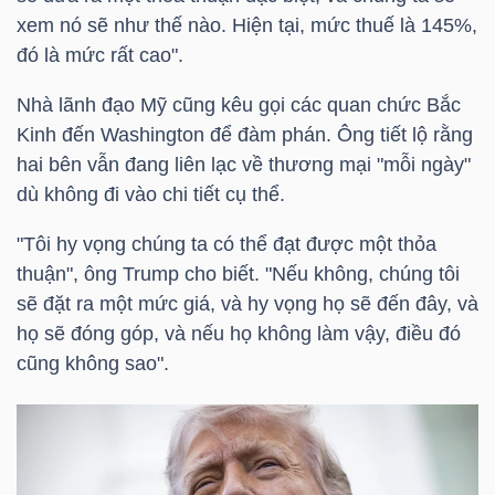
HÀNG
xem nó sẽ như thế nào. Hiện tại, mức thuế là 145%,
HÓA
đó là mức rất cao".
Nhà lãnh đạo Mỹ cũng kêu gọi các quan chức Bắc
Kinh đến Washington để đàm phán. Ông tiết lộ rằng
KINH
hai bên vẫn đang liên lạc về thương mại "mỗi ngày"
TẾ
dù không đi vào chi tiết cụ thể.
"Tôi hy vọng chúng ta có thể đạt được một thỏa
thuận", ông Trump cho biết. "Nếu không, chúng tôi
THẾ
sẽ đặt ra một mức giá, và hy vọng họ sẽ đến đây, và
GIỚI
họ sẽ đóng góp, và nếu họ không làm vậy, điều đó
cũng không sao".
ĐÔNG
DƯƠNG