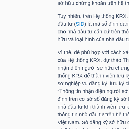
sở hữu chứng khoán trên hệ 
TÀI
Tuy nhiên, trên Hệ thống KRX,
CHÍNH
đầu tư (
SID
) là mã số định da
CÁ
cho nhà đầu tư căn cứ trên th
NHÂN
hữu và loại hình của nhà đầu t
Vì thế, để phù hợp với cách xá
của Hệ thống KRX, dự thảo Thôn
PHÂN
nhận diện người sở hữu chứng 
TÍCH
thống KRX để thành viên lưu k
VIETSTOCKFINANCE
sơ nghiệp vụ đăng ký, lưu ký 
“Thông tin nhận diện người sở
định trên cơ sở số đăng ký sở
nhà đầu tư khi thành viên lưu 
thông tin nhà đầu tư trên hệ t
VĨ
Việt Nam. Số đăng ký sở hữu đ
MÔ