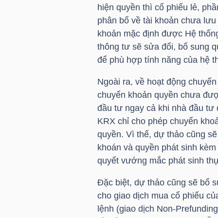
hiện quyền thì cổ phiếu lẻ, ph
phân bổ về tài khoản chưa lưu k
khoản mặc định được Hệ thống
TRÁI
thông tư sẽ sửa đổi, bổ sung 
PHIẾU
để phù hợp tính năng của hệ 
Ngoài ra, về hoạt động chuyển
chuyển khoản quyền chưa được
CÔNG
đầu tư ngay cả khi nhà đầu tư
CỤ
KRX chỉ cho phép chuyển khoả
ĐẦU
quyền. Vì thế, dự thảo cũng s
TƯ
khoán và quyền phát sinh kèm 
quyết vướng mắc phát sinh thự
Đặc biệt, dự thảo cũng sẽ bổ 
TRUY
cho giao dịch mua cổ phiếu củ
XUẤT
lệnh (giao dịch Non-Prefunding
DỮ