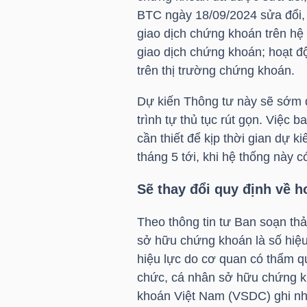
HÀNG
BTC
ngày 18/09/2024 sửa đổi, 
HÓA
giao dịch chứng khoán trên hệ 
giao dịch chứng khoán; hoạt đ
trên thị trường chứng khoán.
KINH
Dự kiến Thông tư này sẽ sớm đ
TẾ
trình tự thủ tục rút gọn. Việc b
cần thiết để kịp thời gian dự 
tháng 5 tới, khi hệ thống này c
THẾ
Sẽ thay đổi quy định về 
GIỚI
Theo thông tin tư Ban soạn thảo
sở hữu chứng khoán là số hiệu 
ĐÔNG
hiệu lực do cơ quan có thẩm 
DƯƠNG
chức, cá nhân sở hữu chứng k
khoán Việt Nam (VSDC) ghi nhậ