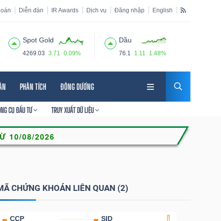
hoán
Diễn đàn
IR Awards
Dịch vụ
Đăng nhập
English
Spot Gold
Dầu
4269.03
3.71
0.09%
76.1
1.11
1.48%
HÂN
PHÂN TÍCH
ĐÔNG DƯƠNG
ÔNG CỤ ĐẦU TƯ
TRUY XUẤT DỮ LIỆU
MÃ CHỨNG KHOÁN LIÊN QUAN (2)
CCP
SID