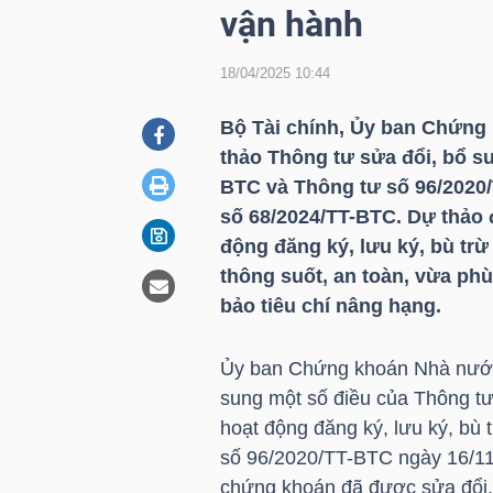
vận hành
18/04/2025 10:44
DOANH
NGHIỆP
Bộ Tài chính, Ủy ban Chứn
thảo Thông tư sửa đổi, bổ s
BTC
và Thông tư số 96/2020/
BẤT
số 68/2024/
TT-BTC
. Dự thảo
ĐỘNG
động đăng ký, lưu ký, bù trừ
SẢN
thông suốt, an toàn, vừa ph
bảo tiêu chí nâng hạng.
Ủy ban Chứng khoán Nhà nước 
TÀI
sung một số điều của Thông tư
CHÍNH
hoạt động đăng ký, lưu ký, bù 
số 96/2020/
TT-BTC
ngày 16/11
chứng khoán đã được sửa đổi,