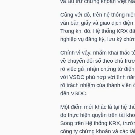
và Bù trừ chứng khoán Việt N
Cùng với đó, trên hệ thống hi
NGÀNH
văn bản giấy và giao dịch điện
Trong khi đó, Hệ thống KRX đã 
nghiệp vụ đăng ký, lưu ký chứ
DOANH
Chính vì vậy, nhằm khai thác 
NGHIỆP
về chuyển đổi số theo chủ trư
rõ việc gửi nhận chứng từ điện
với VSDC phù hợp với tính năn
rõ trách nhiệm của thành viên 
CỔ
đến VSDC.
PHIẾU
Một điểm mới khác là tại hệ thố
do thực hiện quyền trên tài k
PHÁI
Song trên Hệ thống KRX, trườn
công ty chứng khoán và các t
SINH