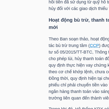
hồi tiền đã sử dụng từ quỹ hỗ 
LIỆU
hủy đối với các giao dịch thiếu 
Ngành
Hoạt động bù trừ, thanh 
(-)
mới
VS-
Theo Ban soạn thảo, hoạt động 
SECTOR
tác bù trừ trung tâm (
CCP
) đượ
tư số 05/2015/
TT-BTC
, Thông 
cho phép lùi, hủy thanh toán đố
quy định thực hiện vay chứng
theo cơ chế khớp lệnh, chưa có
NĂNG
Đồng thời, quy định hiện tại c
LƯỢNG
phiếu chỉ phải chuyển tiền vào
ngân hàng thanh toán vào sáng
trường liên quan đến thành vi