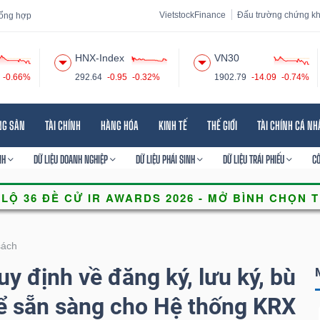
VietstockFinance
Đấu trường chứng k
 tổng hợp
HNX-Index
VN30
-0.66%
292.64
-0.95
-0.32%
1902.79
-14.09
-0.74%
 đạo
Tin tức
Báo cáo phân tích
Thuật ngữ
Dịch vụ
NG SẢN
TÀI CHÍNH
HÀNG HÓA
KINH TẾ
THẾ GIỚI
TÀI CHÍNH CÁ N
NH
DỮ LIỆU DOANH NGHIỆP
DỮ LIỆU PHÁI SINH
DỮ LIỆU TRÁI PHIẾU
C
sách
y định về đăng ký, lưu ký, bù
để sẵn sàng cho Hệ thống KRX