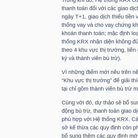
Trong khi đó, Hệ thống KRX có
NGUYÊN
thanh toán đối với các giao dịc
VẬT
ngày T+1, giao dịch thiếu tiề
LIỆU
thống vay và cho vay chứng k
khoán thanh toán; mặc định lo
thống KRX nhận diện không đủ 
theo 4 khu vực thị trường, li
ký và thành viên bù trừ).
CÔNG
NGHIỆP
Vì những điểm mới nêu trên nê
“Khu vực thị trường” để giải t
tại chỉ gồm thành viên bù trừ 
Cùng với đó, dự thảo sẽ bổ s
TIÊU
động bù trừ, thanh toán giao d
DÙNG
phù hợp với Hệ thống KRX. Cá
KHÔNG
sở kế thừa các quy định còn p
THIẾT
bổ sung thêm các quy định mớ