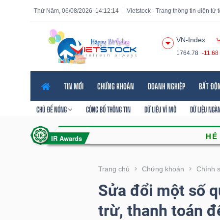
Thứ Năm, 06/08/2026
14:12:15
Vietstock - Trang thông tin điện tử
VN-Index
1764.78
-11.68
Tất cả
Tính năng
Ngành
Mã chứng khoán
Lãnh
TIN MỚI
CHỨNG KHOÁN
DOANH NGHIỆP
BẤT ĐỘ
Tính
năng
CHỦ ĐỀ NÓNG
CÔNG BỐ THÔNG TIN
DỮ LIỆU VĨ MÔ
DỮ LIỆU NGÀ
(-)
VIETSTOCK
Trang chủ
Chứng khoán
Chính 
Sửa đổi một số qu
CHỨNG
trừ, thanh toán 
KHOÁN