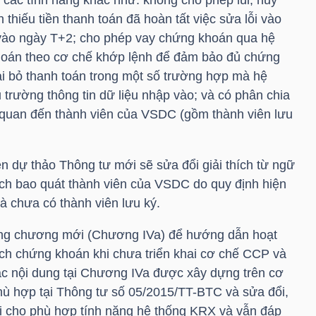
 các tính năng khác như: không cho phép lùi, hủy
h thiếu tiền thanh toán đã hoàn tất việc sửa lỗi vào
n vào ngày T+2; cho phép vay chứng khoán qua hệ
hoán theo cơ chế khớp lệnh để đảm bảo đủ chứng
ại bỏ thanh toán trong một số trường hợp mà hệ
trường thông tin dữ liệu nhập vào; và có phân chia
ên quan đến thành viên của VSDC (gồm thành viên lưu
n dự thảo Thông tư mới sẽ sửa đổi giải thích từ ngữ
hích bao quát thành viên của VSDC do quy định hiện
mà chưa có thành viên lưu ký.
ung chương mới (Chương IVa) để hướng dẫn hoạt
ịch chứng khoán khi chưa triển khai cơ chế
CCP
và
c nội dung tại Chương IVa được xây dựng trên cơ
hù hợp tại Thông tư số 05/2015/
TT-BTC
và sửa đổi,
i cho phù hợp tính năng hệ thống KRX và vẫn đáp