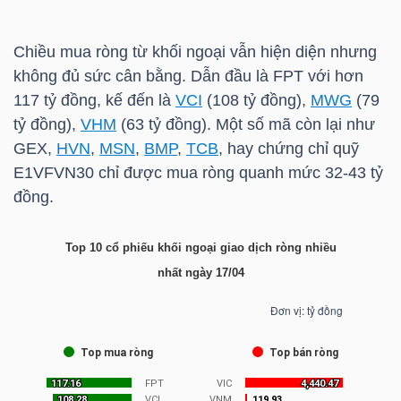
LIỆU
Chiều mua ròng từ khối ngoại vẫn hiện diện nhưng
Ngành
không đủ sức cân bằng. Dẫn đầu là
FPT
với hơn
(-)
117 tỷ đồng, kế đến là
VCI
(108 tỷ đồng),
MWG
(79
tỷ đồng),
VHM
(63 tỷ đồng). Một số mã còn lại như
VS-
GEX
,
HVN
,
MSN
,
BMP
,
TCB
, hay chứng chỉ quỹ
SECTOR
E1VFVN30
chỉ được mua ròng quanh mức 32-43 tỷ
đồng.
Top 10 cổ phiếu khối ngoại giao dịch ròng nhiều
nhất ngày 17/04
NĂNG
LƯỢNG