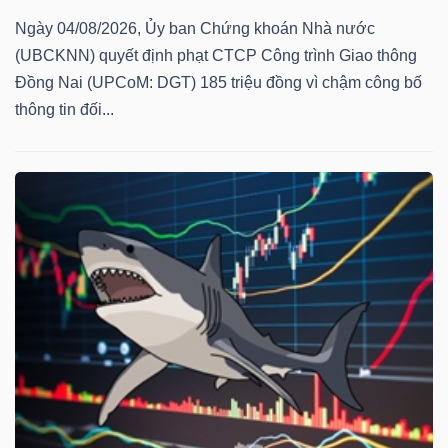
Ngày 04/08/2026, Ủy ban Chứng khoán Nhà nước
(UBCKNN) quyết định phạt CTCP Công trình Giao thông
Đồng Nai (UPCoM: DGT) 185 triệu đồng vì chậm công bố
thông tin đối...