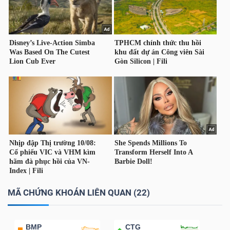
DỊCH
VỤ
TRUYỀN
THÔNG
TIỆN
ÍCH
BẤT
MÃ CHỨNG KHOÁN LIÊN QUAN (22)
ĐỘNG
SẢN
BMP
CTG