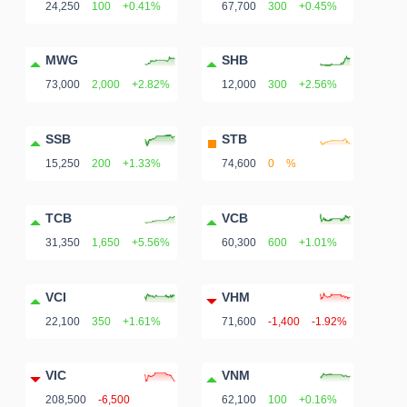
24,250
100
+0.41%
67,700
300
+0.45%
Bài
viết
MWG
SHB
của
73,000
2,000
+2.82%
12,000
300
+2.56%
tác
giả
SSB
STB
(-)
15,250
200
+1.33%
74,600
0
%
TCB
VCB
Báo
31,350
1,650
+5.56%
60,300
600
+1.01%
cáo
phân
tích
VCI
VHM
(-)
22,100
350
+1.61%
71,600
-1,400
-1.92%
VIC
VNM
Thuật
208,500
-6,500
62,100
100
+0.16%