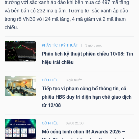
trường với sắc xanh áp đảo khi bên mua có 497 mã tăng
và bên bán có 232 mã giảm. Tương tự, sắc xanh áp đảo
trong rổ VN30 với 24 mã tăng, 4 mã giảm và 2 mã tham
chiếu.
PHÂN TÍCH KỸ THUẬT
3 giờ trước
Phân tích kỹ thuật phiên chiều 10/08: Tín
hiệu trái chiều
CỔ PHIẾU
3 giờ trước
Tiếp tục vi phạm công bố thông tin, cổ
phiếu HBS duy trì diện hạn chế giao dịch
từ 12/08
CỔ PHIẾU
09/08 21:00
Mở cổng bình chọn IR Awards 2026 –