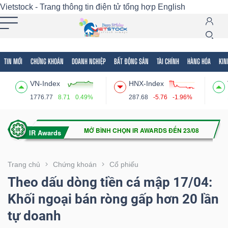
Vietstock - Trang thông tin điện tử tổng hợp
English
TIN MỚI
CHỨNG KHOÁN
DOANH NGHIỆP
BẤT ĐỘNG SẢN
TÀI CHÍNH
HÀNG HÓA
KIN
Tất cả
Tính năng
Ngành
Mã chứng khoán
Lãnh
VN-Index
HNX-Index
Tính
1776.77
8.71
0.49%
287.68
-5.76
-1.96%
năng
(-)
VIETSTOCK
Trang chủ
Chứng khoán
Cổ phiếu
Theo dấu dòng tiền cá mập 17/04:
Khối ngoại bán ròng gấp hơn 20 lần
CHỨNG
tự doanh
KHOÁN