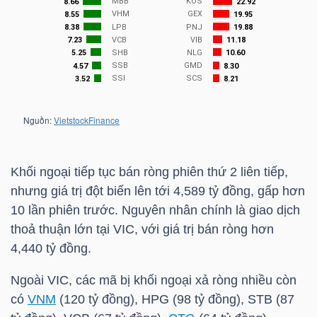
NGÀNH
DOANH
NGHIỆP
Khối ngoại tiếp tục bán ròng phiên thứ 2 liên tiếp,
nhưng giá trị đột biến lên tới 4,589 tỷ đồng, gấp hơn
CỔ
10 lần phiên trước. Nguyên nhân chính là giao dịch
PHIẾU
thoả thuận lớn tại
VIC
, với giá trị bán ròng hơn
4,440 tỷ đồng.
Ngoài
VIC
, các mã bị khối ngoại xả ròng nhiều còn
PHÁI
có
VNM
(120 tỷ đồng),
HPG
(98 tỷ đồng),
STB
(87
SINH