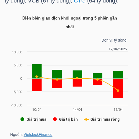
tỷ đồng),
VCB
(67 tỷ đồng),
CTG
(64 tỷ đồng).
Diễn biến giao dịch khối ngoại trong 5 phiên gần
TRÁI
nhất
PHIẾU
CÔNG
CỤ
ĐẦU
TƯ
TRUY
XUẤT
DỮ