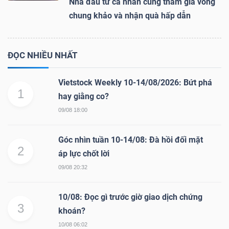
Nhà đầu tư cá nhân cùng tham gia vòng
chung khảo và nhận quà hấp dẫn
ĐỌC NHIỀU NHẤT
Vietstock Weekly 10-14/08/2026: Bứt phá
1
hay giằng co?
09/08 18:00
Góc nhìn tuần 10-14/08: Đà hồi đối mặt
2
áp lực chốt lời
09/08 20:32
10/08: Đọc gì trước giờ giao dịch chứng
3
khoán?
10/08 06:02