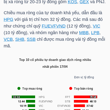
bị xả ròng từ 20-23 tỷ đồng gồm
KOS
,
GEX
và PNJ.
TÀI
Chiều mua ròng của tự doanh khá yếu, dẫn đầu là
CHÍNH
HPG
với giá trị chỉ hơn 32 tỷ đồng. Các mã sau đó
CÁ
như chứng chỉ quỹ
FUEVFVND
(12 tỷ đồng),
VIC
(10 tỷ đồng), và nhóm ngân hàng như
MBB
,
LPB
,
NHÂN
VCB
,
SHB
,
SSB
chỉ được mua ròng vài tỷ đồng mỗi
mã.
PHÂN
Top 10 cổ phiếu tự doanh giao dịch ròng nhiều
TÍCH
nhất phiên 17/04
VIETSTOCKFINANCE
VĨ
MÔ