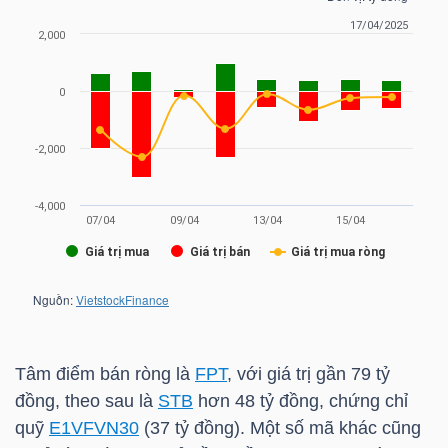
HÀNG
HÓA
KINH
TẾ
THẾ
GIỚI
Tâm điểm bán ròng là
FPT
, với giá trị gần 79 tỷ
ĐÔNG
đồng, theo sau là
STB
hơn 48 tỷ đồng, chứng chỉ
DƯƠNG
quỹ
E1VFVN30
(37 tỷ đồng). Một số mã khác cũng