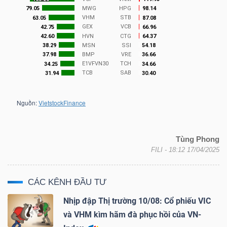
NGUYÊN
VẬT
LIỆU
CÔNG
NGHIỆP
Tùng Phong
FILI
- 18:12 17/04/2025
TIÊU
CÁC KÊNH ĐẦU TƯ
DÙNG
Nhịp đập Thị trường 10/08: Cổ phiếu VIC
KHÔNG
và VHM kìm hãm đà phục hồi của VN-
THIẾT