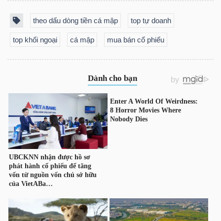
theo dấu dòng tiền cá mập
top tự doanh
top khối ngoại
cá mập
mua bán cổ phiếu
TÀI
CHÍNH
CÔNG
NGHỆ
THÔNG
TIN