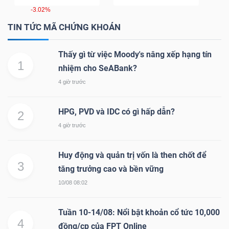
ngữ
-3.02%
(-)
TIN TỨC MÃ CHỨNG KHOÁN
Dịch
Thấy gì từ việc Moody's nâng xếp hạng tín
vụ
1
nhiệm cho SeABank?
(-)
4 giờ trước
HPG, PVD và IDC có gì hấp dẫn?
2
Đào
4 giờ trước
tạo
Huy động và quản trị vốn là then chốt để
3
tăng trưởng cao và bền vững
10/08 08:02
Sách
tài
Tuần 10-14/08: Nổi bật khoản cổ tức 10,000
4
đồng/cp của FPT Online
chính