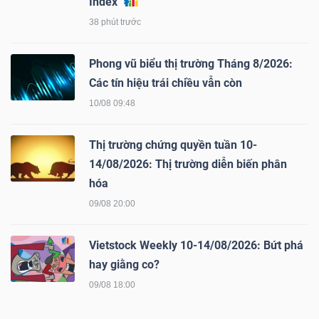
Index
YẾU
38 phút trước
Phong vũ biểu thị trường Tháng 8/2026:
Các tín hiệu trái chiều vẫn còn
TIÊU
10/08 09:48
DÙNG
THIẾT
Thị trường chứng quyền tuần 10-
YẾU
14/08/2026: Thị trường diễn biến phân
hóa
09/08 20:00
CHĂM
Vietstock Weekly 10-14/08/2026: Bứt phá
SÓC
hay giằng co?
SỨC
09/08 18:00
KHỎE