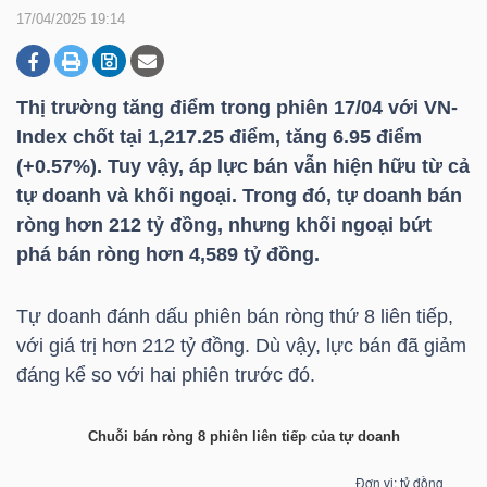
17/04/2025 19:14
DOANH
NGHIỆP
Thị trường tăng điểm trong phiên 17/04 với
VN-
Index
chốt tại 1,217.25 điểm, tăng 6.95 điểm
(+0.57%). Tuy vậy, áp lực bán vẫn hiện hữu từ cả
tự doanh và khối ngoại. Trong đó, tự doanh bán
BẤT
ròng hơn 212 tỷ đồng, nhưng khối ngoại bứt
ĐỘNG
phá bán ròng hơn 4,589 tỷ đồng.
SẢN
Tự doanh đánh dấu phiên bán ròng thứ 8 liên tiếp,
với giá trị hơn 212 tỷ đồng. Dù vậy, lực bán đã giảm
TÀI
đáng kể so với hai phiên trước đó.
CHÍNH
Chuỗi bán ròng 8 phiên liên tiếp của tự doanh