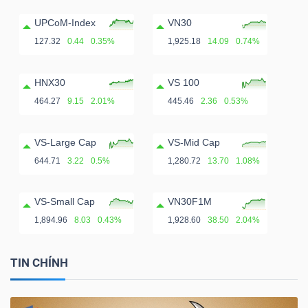
UPCoM-Index
VN30
127.32
0.44
0.35%
1,925.18
14.09
0.74%
HNX30
VS 100
464.27
9.15
2.01%
445.46
2.36
0.53%
VS-Large Cap
VS-Mid Cap
644.71
3.22
0.5%
1,280.72
13.70
1.08%
VS-Small Cap
VN30F1M
1,894.96
8.03
0.43%
1,928.60
38.50
2.04%
TIN CHÍNH