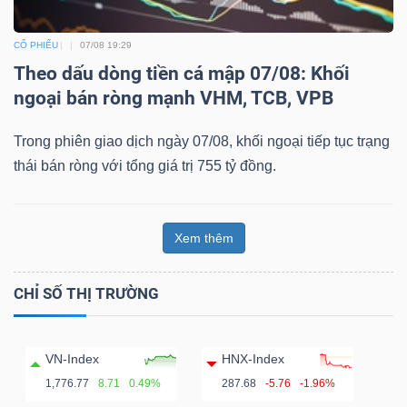
CỔ PHIẾU
07/08 19:29
Theo dấu dòng tiền cá mập 07/08: Khối
ngoại bán ròng mạnh VHM, TCB, VPB
Trong phiên giao dịch ngày 07/08, khối ngoại tiếp tục trạng
thái bán ròng với tổng giá trị 755 tỷ đồng.
Xem thêm
CHỈ SỐ THỊ TRƯỜNG
VN-Index
HNX-Index
1,776.77
8.71
0.49%
287.68
-5.76
-1.96%