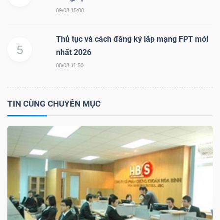
09/08 15:00
Thủ tục và cách đăng ký lắp mạng FPT mới
5
nhất 2026
Công
08/08 11:50
cụ
đầu
tư
TIN CÙNG CHUYÊN MỤC
Truyền
thông
tài
chính