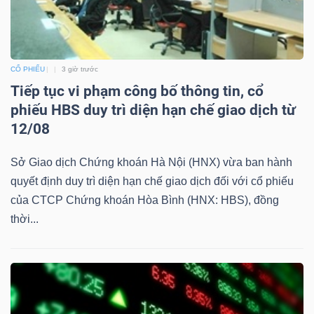
Dữ
CỔ PHIẾU
3 giờ trước
liệu
Tiếp tục vi phạm công bố thông tin, cổ
tài
phiếu HBS duy trì diện hạn chế giao dịch từ
chính
12/08
Sở Giao dịch Chứng khoán Hà Nội (HNX) vừa ban hành
quyết định duy trì diện hạn chế giao dịch đối với cổ phiếu
của CTCP Chứng khoán Hòa Bình (HNX: HBS), đồng
thời...