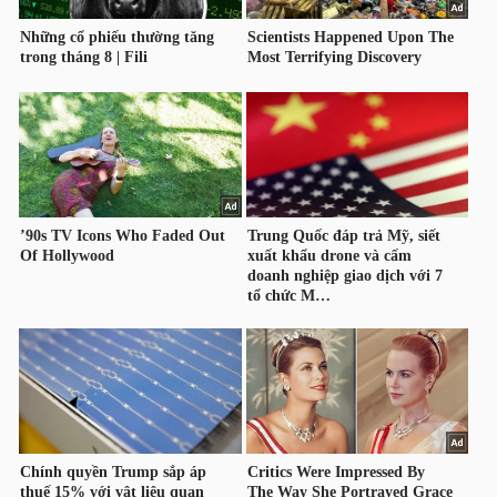
LIỆU
Ngành
(-)
VS-
SECTOR
NĂNG
LƯỢNG