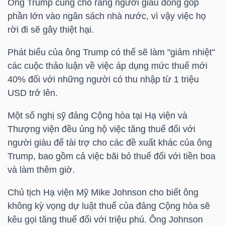
Ông Trump cũng cho rằng người giàu đóng góp
phần lớn vào ngân sách nhà nước, vì vậy việc họ
TÀI
rời đi sẽ gây thiệt hại.
CHÍNH
Phát biểu của ông Trump có thể sẽ làm "giảm nhiệt"
CÁ
các cuộc thảo luận về việc áp dụng mức thuế mới
NHÂN
40% đối với những người có thu nhập từ 1
triệu
USD
trở lên.
PHÂN
Một số nghị sỹ đảng Cộng hòa tại Hạ viện và
TÍCH
Thượng viện đều ủng hộ việc tăng thuế đối với
người giàu để tài trợ cho các đề xuất khác của ông
VIETSTOCKFINANCE
Trump, bao gồm cả việc bãi bỏ thuế đối với tiền boa
và làm thêm giờ.
Chủ tịch Hạ viện Mỹ Mike Johnson cho biết ông
VĨ
không kỳ vọng dự luật thuế của đảng Cộng hòa sẽ
MÔ
kêu gọi tăng thuế đối với triệu phú. Ông Johnson