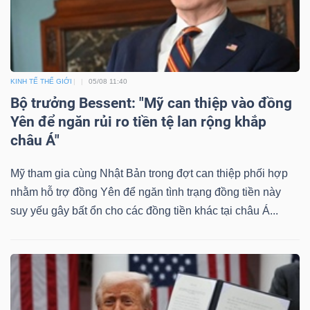
Bài
viết
của
tác
KINH TẾ THẾ GIỚI
05/08 11:40
Bộ trưởng Bessent: "Mỹ can thiệp vào đồng
giả
Yên để ngăn rủi ro tiền tệ lan rộng khắp
(-)
châu Á"
Báo
Mỹ tham gia cùng Nhật Bản trong đợt can thiệp phối hợp
cáo
nhằm hỗ trợ đồng Yên để ngăn tình trạng đồng tiền này
phân
suy yếu gây bất ổn cho các đồng tiền khác tại châu Á...
tích
(-)
Thuật