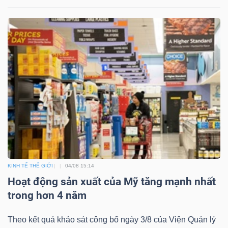
Dữ
liệu
tài
chính
KINH TẾ THẾ GIỚI
04/08 15:14
Hoạt động sản xuất của Mỹ tăng mạnh nhất
trong hơn 4 năm
Theo kết quả khảo sát công bố ngày 3/8 của Viện Quản lý