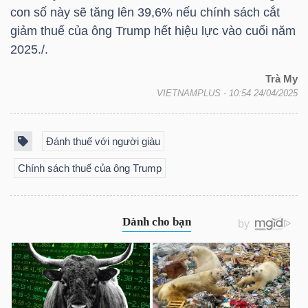
con số này sẽ tăng lên 39,6% nếu chính sách cắt
giảm thuế của ông Trump hết hiệu lực vào cuối năm
2025./.
TRÁI
PHIẾU
Trà My
VIETNAMPLUS
- 10:54 24/04/2025
CÔNG
Đánh thuế với người giàu
CỤ
Chính sách thuế của ông Trump
ĐẦU
TƯ
TRUY
XUẤT
DỮ