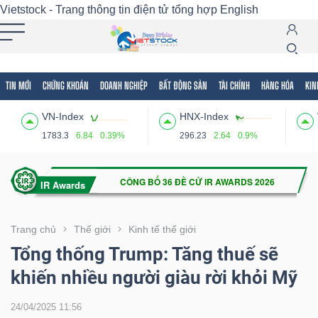
Vietstock - Trang thông tin điện tử tổng hợp
English
TIN MỚI
CHỨNG KHOÁN
DOANH NGHIỆP
BẤT ĐỘNG SẢN
TÀI CHÍNH
HÀNG HÓA
KIN
Tất cả
Tính năng
Ngành
Mã chứng khoán
Lãnh
VN-Index
HNX-Index
Tính
1783.3
6.84
0.39%
296.23
2.64
0.9%
năng
(-)
VIETSTOCK
Trang chủ
Thế giới
Kinh tế thế giới
Tổng thống Trump: Tăng thuế sẽ
khiến nhiều người giàu rời khỏi Mỹ
CHỨNG
KHOÁN
24/04/2025 11:56