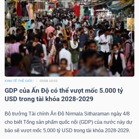
Công
cụ
đầu
tư
KINH TẾ THẾ GIỚI
05/08 10:03
GDP của Ấn Độ có thể vượt mốc 5.000 tỷ
USD trong tài khóa 2028-2029
Truyền
thông
Bộ trưởng Tài chính Ấn Độ Nirmala Sitharaman ngày 4/8
tài
cho biết Tổng sản phẩm quốc nội (GDP) của nước này dự
chính
báo sẽ vượt mốc 5.000 tỷ USD trong tài khóa 2028-2029.