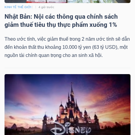
KINH TẾ THẾ GIỚI
4 giờ trước
Nhật Bản: Nội các thông qua chính sách
giảm thuế tiêu thụ thực phẩm xuống 1%
TÀI
CHÍNH
Theo ước tính, việc giảm thuế trong 2 năm ước tính sẽ dẫn
đến khoản thất thu khoảng 10.000 tỷ yen (63 tỷ USD), một
nguồn tài chính quan trọng cho an sinh xã hội.
CÔNG
NGHỆ
THÔNG
TIN