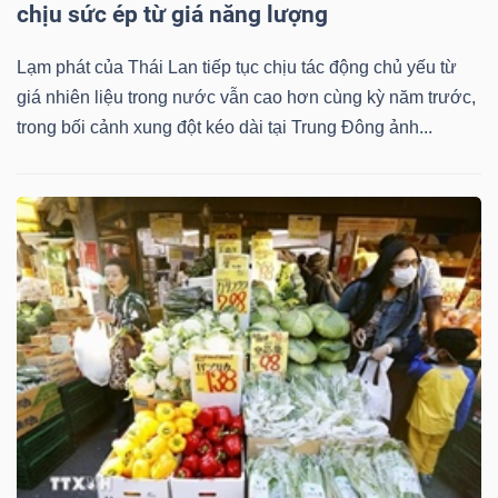
YẾU
chịu sức ép từ giá năng lượng
Lạm phát của Thái Lan tiếp tục chịu tác động chủ yếu từ
giá nhiên liệu trong nước vẫn cao hơn cùng kỳ năm trước,
trong bối cảnh xung đột kéo dài tại Trung Đông ảnh...
TIÊU
DÙNG
THIẾT
YẾU
CHĂM
SÓC
SỨC
KHỎE