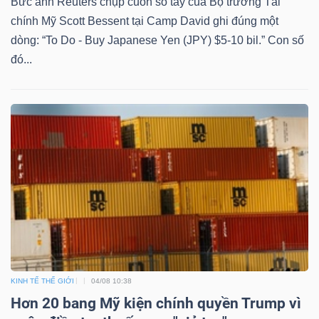
Bức ảnh Reuters chụp cuốn sổ tay của Bộ trưởng Tài
chính Mỹ Scott Bessent tại Camp David ghi đúng một
dòng: “To Do - Buy Japanese Yen (JPY) $5-10 bil.” Con số
đó...
KINH TẾ THẾ GIỚI
04/08 10:38
Hơn 20 bang Mỹ kiện chính quyền Trump vì