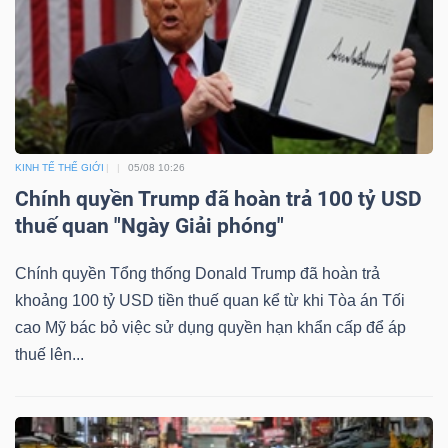
ngữ
(-)
Dịch
vụ
(-)
KINH TẾ THẾ GIỚI
05/08 10:26
Chính quyền Trump đã hoàn trả 100 tỷ USD
thuế quan "Ngày Giải phóng"
Đào
tạo
Chính quyền Tổng thống Donald Trump đã hoàn trả
khoảng 100 tỷ USD tiền thuế quan kể từ khi Tòa án Tối
cao Mỹ bác bỏ việc sử dụng quyền hạn khẩn cấp để áp
thuế lên...
Sách
tài
chính