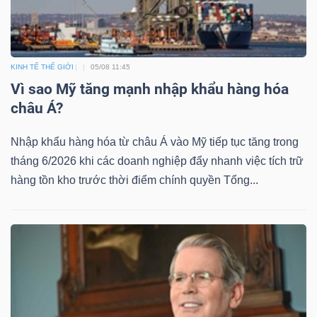
Mã
chứng
khoán
KINH TẾ THẾ GIỚI
05/08 11:45
(-)
Vì sao Mỹ tăng mạnh nhập khẩu hàng hóa
châu Á?
Tất cả
Cổ phiếu
Chỉ số
Chứng chỉ quỹ
Chứng 
Nhập khẩu hàng hóa từ châu Á vào Mỹ tiếp tục tăng trong
Lãnh
tháng 6/2026 khi các doanh nghiệp đẩy nhanh việc tích trữ
đạo
hàng tồn kho trước thời điểm chính quyền Tổng...
(-)
Tất cả
Người nội bộ
Người liên quan
Cổ đông lớn
Tin
tức
(-)