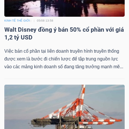
DỊCH
VỤ
TRUYỀN
KINH TẾ THẾ GIỚI
05/08 13:58
THÔNG
Walt Disney đồng ý bán 50% cổ phần với giá
1,2 tỷ USD
Việc bán cổ phần tại liên doanh truyền hình truyền thống
được xem là bước đi chiến lược để tập trung nguồn lực
TIỆN
vào các mảng kinh doanh số đang tăng trưởng mạnh mẽ...
ÍCH
BẤT
ĐỘNG
SẢN