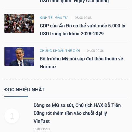
USD thuế quan "Ngày Giải phóng"
KINH TẾ - ĐẦU TƯ
05/08 10:03
GDP của Ấn Độ có thể vượt mốc 5.000 tỷ
USD trong tài khóa 2028-2029
CHỨNG KHOÁN THẾ GIỚI
04/08 20:36
Bộ trưởng Mỹ nói sắp đạt thỏa thuận về
Hormuz
ĐỌC NHIỀU NHẤT
Dòng xe MG sa sút, Chủ tịch HAX Đỗ Tiến
Dũng rót thêm tiền vào chuỗi đại lý
1
VinFast
05/08 15:11