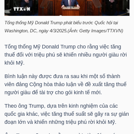
HÀNG
HÓA
Tổng thống Mỹ Donald Trump phát biểu trước Quốc hội tại
Washington, DC, ngày 4/3/2025.(Ảnh: Getty Images/TTXVN)
KINH
Tổng thống Mỹ Donald Trump cho rằng việc tăng
TẾ
thuế đối với triệu phú sẽ khiến nhiều người giàu rời
khỏi Mỹ.
Bình luận này được đưa ra sau khi một số thành
THẾ
viên đảng Cộng hòa thảo luận về đề xuất tăng thuế
GIỚI
người giàu để tài trợ cho gói kinh tế mới.
Theo ông Trump, dựa trên kinh nghiệm của các
ĐÔNG
quốc gia khác, việc tăng thuế suất sẽ gây ra sự gián
DƯƠNG
đoạn lớn và khiến những triệu phú rời khỏi Mỹ.