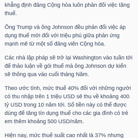
khẳng định đảng Cộng hòa luôn phản đối việc tăng
thuế.
NGÀNH
Ông Trump và ông Johnson đều phản đối việc áp
dụng thuế mới đối với triệu phú giữa phản ứng
mạnh mẽ từ một số đảng viên Cộng hòa.
DOANH
Các nhà lập pháp sẽ trở lại Washington vào tuần tới
NGHIỆP
để thảo luận về gói thuế mà ông Johnson dự kiến
sẽ thông qua vào cuối tháng Năm.
Theo ước tính, mức thuế 40% đối với những người
CỔ
có thu nhập trên 1
triệu USD
sẽ thu về khoảng 400
PHIẾU
tỷ
USD trong
10 năm tới. Số tiền này có thể được
dùng để tăng tín dụng thuế cho các gia đình có trẻ
em thêm khoảng 500 USD/năm.
PHÁI
SINH
Hiện nay, mức thuế suất cao nhất là 37% nhưng