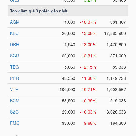
TRÁI
PHIẾU
CÔNG
CỤ
ĐẦU
TƯ
TRUY
XUẤT
DỮ