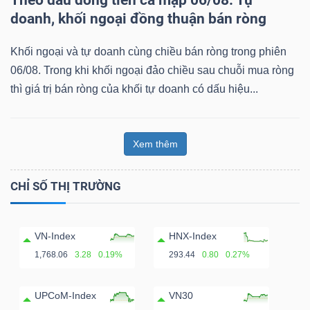
Theo dấu dòng tiền cá mập 06/08: Tự
doanh, khối ngoại đồng thuận bán ròng
Khối ngoại và tự doanh cùng chiều bán ròng trong phiên
06/08. Trong khi khối ngoại đảo chiều sau chuỗi mua ròng
thì giá trị bán ròng của khối tự doanh có dấu hiệu...
Xem thêm
CHỈ SỐ THỊ TRƯỜNG
VN-Index
HNX-Index
1,768.06
3.28
0.19%
293.44
0.80
0.27%
UPCoM-Index
VN30