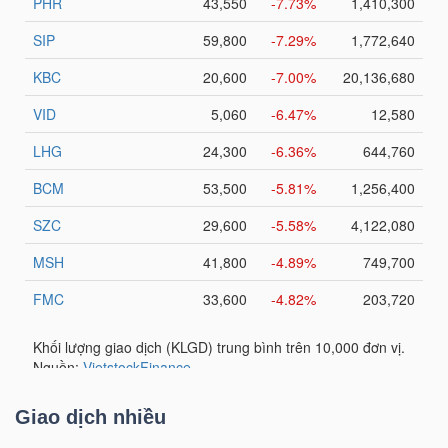
DỊCH
VỤ
TRUYỀN
THÔNG
TIỆN
ÍCH
BẤT
ĐỘNG
Giao dịch nhiều
SẢN