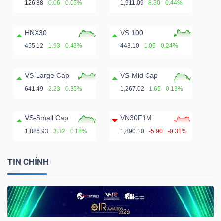
126.88
0.06
0.05%
1,911.09
8.30
0.44%
HNX30
VS 100
455.12
1.93
0.43%
443.10
1.05
0.24%
VS-Large Cap
VS-Mid Cap
641.49
2.23
0.35%
1,267.02
1.65
0.13%
VS-Small Cap
VN30F1M
1,886.93
3.32
0.18%
1,890.10
-5.90
-0.31%
TIN CHÍNH