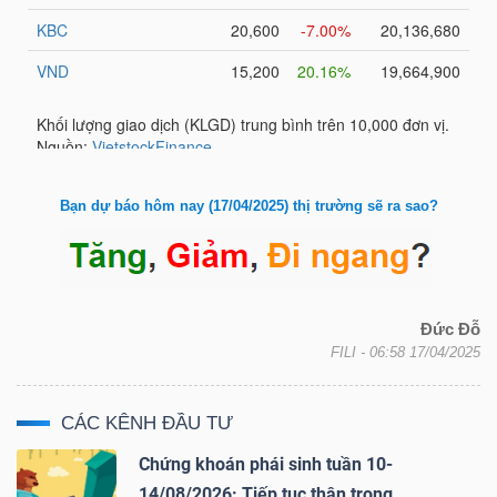
Bài
viết
của
tác
giả
(-)
Bạn dự báo hôm nay (17/04/2025) thị trường sẽ ra sao?
Báo
cáo
phân
Đức Đỗ
FILI
- 06:58 17/04/2025
tích
(-)
CÁC KÊNH ĐẦU TƯ
Chứng khoán phái sinh tuần 10-
Thuật
14/08/2026: Tiếp tục thận trọng