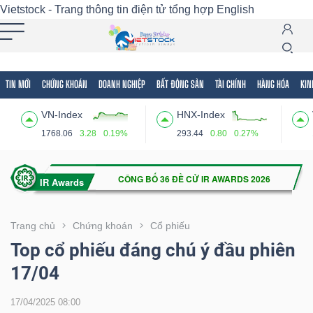
Vietstock - Trang thông tin điện tử tổng hợp
English
TIN MỚI
CHỨNG KHOÁN
DOANH NGHIỆP
BẤT ĐỘNG SẢN
TÀI CHÍNH
HÀNG HÓA
KIN
Tất cả
Tính năng
Ngành
Mã chứng khoán
Lãnh
VN-Index
HNX-Index
Tính
1768.06
3.28
0.19%
293.44
0.80
0.27%
năng
(-)
VIETSTOCK
Trang chủ
Chứng khoán
Cổ phiếu
Top cổ phiếu đáng chú ý đầu phiên
17/04
CHỨNG
KHOÁN
17/04/2025 08:00