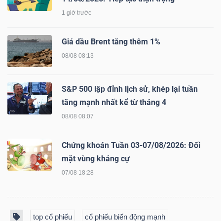
ngữ
(-)
1 giờ trước
Giá dầu Brent tăng thêm 1%
Dịch
08/08 08:13
vụ
(-)
S&P 500 lập đỉnh lịch sử, khép lại tuần
tăng mạnh nhất kể từ tháng 4
Đào
08/08 08:07
tạo
Chứng khoán Tuần 03-07/08/2026: Đối
mặt vùng kháng cự
07/08 18:28
Sách
tài
top cổ phiếu
cổ phiếu biến động mạnh
chính