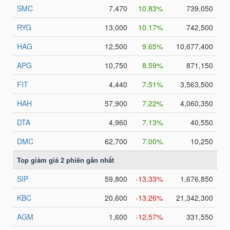
HÀNG
HÓA
KINH
TẾ
THẾ
GIỚI
ĐÔNG
DƯƠNG