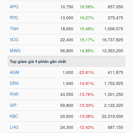
NGUYÊN
VẬT
LIỆU
CÔNG
NGHIỆP
TIÊU
DÙNG
KHÔNG
THIẾT