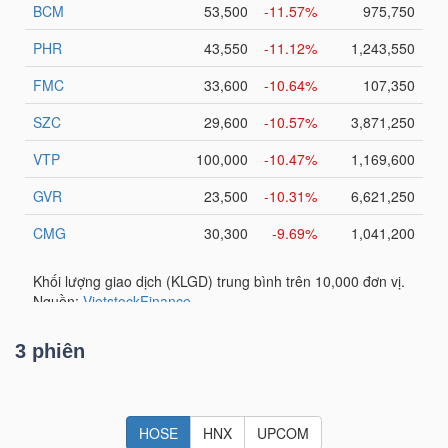
TÀI
CHÍNH
CÁ
NHÂN
PHÂN
TÍCH
VIETSTOCKFINANCE
3 phiên
VĨ
MÔ