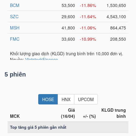
YẾU
TIÊU
DÙNG
THIẾT
YẾU
5 phiên
CHĂM
SÓC
SỨC
KHỎE