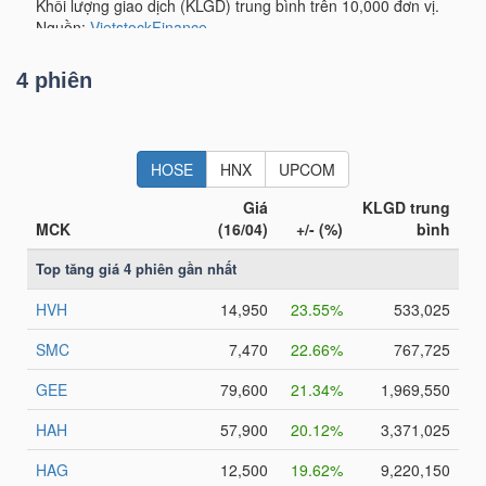
LIỆU
Ngành
4 phiên
(-)
VS-
SECTOR
NĂNG
LƯỢNG