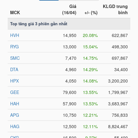
NGÀNH
DOANH
NGHIỆP
CỔ
PHIẾU
PHÁI
SINH