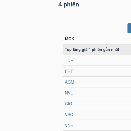
4 phiên
LIỆU
Ngành
(-)
VS-
SECTOR
NĂNG
LƯỢNG