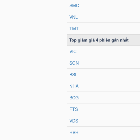
NGUYÊN
VẬT
LIỆU
CÔNG
NGHIỆP
TIÊU
DÙNG
KHÔNG
THIẾT