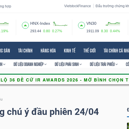
VietstockFinance
Đấu trường chứng k
tổng hợp
HNX-Index
VN30
0.19%
293.44
0.80
0.27%
1911.09
8.30
0.44%
 đạo
Tin tức
Báo cáo phân tích
Thuật ngữ
Dịch vụ
NG SẢN
TÀI CHÍNH
HÀNG HÓA
KINH TẾ
THẾ GIỚI
TÀI CHÍNH CÁ N
NH
DỮ LIỆU DOANH NGHIỆP
DỮ LIỆU PHÁI SINH
DỮ LIỆU TRÁI PHIẾU
C
ếu
g chú ý đầu phiên 24/04