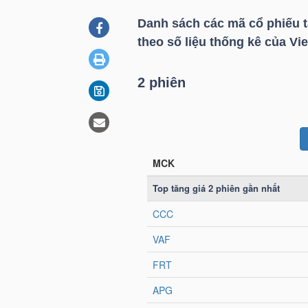
Danh sách các mã cổ phiếu 
theo số liệu thống kê của Vie
DOANH
NGHIỆP
2 phiên
BẤT
ĐỘNG
SẢN
TÀI
CHÍNH