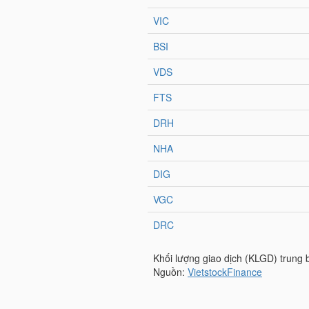
TRÁI
PHIẾU
CÔNG
CỤ
ĐẦU
TƯ
TRUY
XUẤT
DỮ