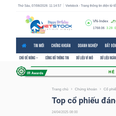
Thứ Sáu, 07/08/2026
11:14:58
Vietstock - Trang thông tin điện tử 
VN-Index
1768.06
3.28
Tất cả
Tính năng
Ngành
Mã chứng khoán
Lãnh
TIN MỚI
CHỨNG KHOÁN
DOANH NGHIỆP
BẤT ĐỘ
Tính
năng
CHỦ ĐỀ NÓNG
CÔNG BỐ THÔNG TIN
DỮ LIỆU VĨ MÔ
DỮ LIỆU NGÀ
(-)
VIETSTOCK
Trang chủ
Chứng khoán
Cổ phi
Top cổ phiếu đán
CHỨNG
KHOÁN
24/04/2025 08:00