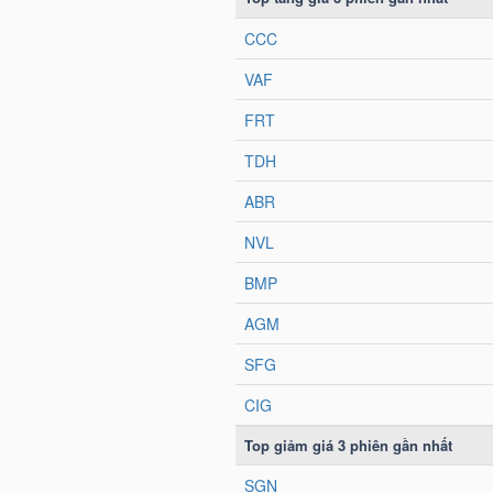
NGÀNH
DOANH
NGHIỆP
CỔ
PHIẾU
PHÁI
SINH