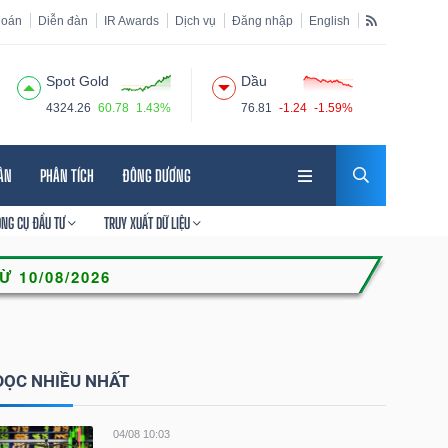
hoán
Diễn đàn
IR Awards
Dịch vụ
Đăng nhập
English
Spot Gold
Dầu
4324.26
60.78
1.43%
76.81
-1.24
-1.59%
HÂN
PHÂN TÍCH
ĐÔNG DƯƠNG
ÔNG CỤ ĐẦU TƯ
TRUY XUẤT DỮ LIỆU
ĐỌC NHIỀU NHẤT
04/08 10:03