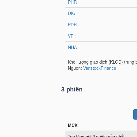
TÀI
CHÍNH
CÁ
NHÂN
PHÂN
TÍCH
VIETSTOCKFINANCE
3 phiên
VĨ
MÔ