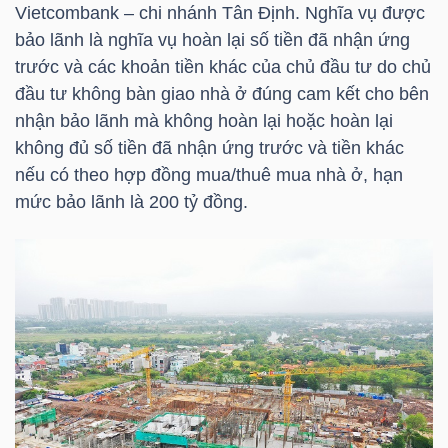
Vietcombank – chi nhánh Tân Định. Nghĩa vụ được
bảo lãnh là nghĩa vụ hoàn lại số tiền đã nhận ứng
TÀI
trước và các khoản tiền khác của chủ đầu tư do chủ
CHÍNH
đầu tư không bàn giao nhà ở đúng cam kết cho bên
CÁ
nhận bảo lãnh mà không hoàn lại hoặc hoàn lại
NHÂN
không đủ số tiền đã nhận ứng trước và tiền khác
nếu có theo hợp đồng mua/thuê mua nhà ở, hạn
mức bảo lãnh là 200 tỷ đồng.
PHÂN
TÍCH
VIETSTOCKFINANCE
VĨ
MÔ