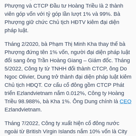
LIỆU
Phượng và CTCP Đầu tư Hoàng Triều là 2 thành
viên góp vốn với tỷ góp lần lượt 1% và 99%. Bà
Ngành
Phượng giữ chức Chủ tịch HĐTV kiêm đại diện
(-)
pháp luật.
Tháng 2/2020, bà Phạm Thị Minh Kha thay thế bà
VS-
Phượng đứng tên 1% vốn, người đại diện pháp luật
SECTOR
đổi sang ông Trần Hoàng Giang – Giám đốc. Tháng
5/2022, Công ty từ TNHH đổi thành CTCP, ông Do
Ngoc Olivier, Dung trở thành đại diện pháp luật kiêm
Chủ tịch HĐQT. Cơ cấu cổ đông gồm CTCP Phát
triển Ezlandvietnam nắm 0.012%, Công ty Hoàng
NĂNG
Triều 98.988%, bà Kha 1%. Ông Dung chính là
CEO
LƯỢNG
Ezlandvietnam.
Tháng 7/2022, Công ty xuất hiện cổ đông nước
ngoài từ British Virgin Islands nắm 10% vốn là City