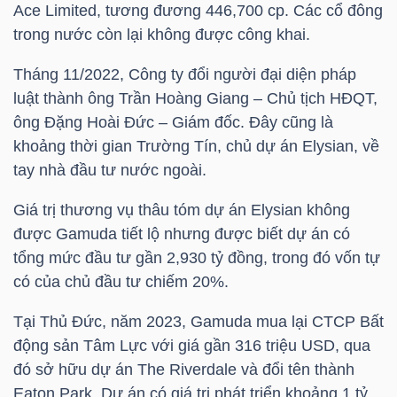
Ace Limited, tương đương 446,700 cp. Các cổ đông
NGUYÊN
trong nước còn lại không được công khai.
VẬT
LIỆU
Tháng 11/2022, Công ty đổi người đại diện pháp
luật thành ông Trần Hoàng Giang – Chủ tịch HĐQT,
ông Đặng Hoài Đức – Giám đốc. Đây cũng là
khoảng thời gian Trường Tín, chủ dự án Elysian, về
tay nhà đầu tư nước ngoài.
CÔNG
NGHIỆP
Giá trị thương vụ thâu tóm dự án Elysian không
được Gamuda tiết lộ nhưng được biết dự án có
tổng mức đầu tư gần 2,930 tỷ đồng, trong đó vốn tự
có của chủ đầu tư chiếm 20%.
TIÊU
Tại Thủ Đức, năm 2023, Gamuda mua lại CTCP Bất
DÙNG
động sản Tâm Lực với giá gần 316
triệu USD
, qua
KHÔNG
đó sở hữu dự án The Riverdale và đổi tên thành
THIẾT
Eaton Park. Dự án có giá trị phát triển khoảng 1
tỷ