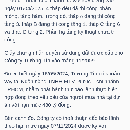
Theo ghi nhận của Thanh tra Sở Xây dựng vào
HÀNG
ngày 01/04/2025, 4 tháp đều đã thi công phần
HÓA
móng, tầng hầm. Trong đó, tháp A đang thi công
tầng 3, tháp B đang thi công tầng 1, tháp C tầng 6
và tháp D tầng 2. Phần hạ tầng kỹ thuật chưa thi
KINH
công.
TẾ
Giấy chứng nhận quyền sử dụng đất được cấp cho
Công ty Trường Tín vào tháng 11/2009.
Được biết ngày 16/05/2024, Trường Tín có khoản
THẾ
vay tại Ngân hàng
TNHH MTV
Public – chi nhánh
GIỚI
TPHCM, nhằm phát hành thư bảo lãnh thực hiện
hợp đồng theo yêu cầu của người mua nhà tại dự
án với hạn mức 480 tỷ đồng.
ĐÔNG
DƯƠNG
Bên cạnh đó, Công ty có thoả thuận cấp bảo lãnh
theo hạn mức ngày 07/11/2024 được ký với