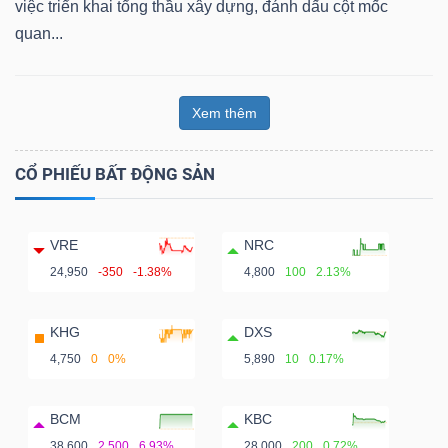
việc triển khai tổng thầu xây dựng, đánh dấu cột mốc
quan...
Xem thêm
CỔ PHIẾU BẤT ĐỘNG SẢN
VRE
NRC
24,950
-350
-1.38%
4,800
100
2.13%
KHG
DXS
4,750
0
0%
5,890
10
0.17%
BCM
KBC
38,600
2,500
6.93%
28,000
200
0.72%