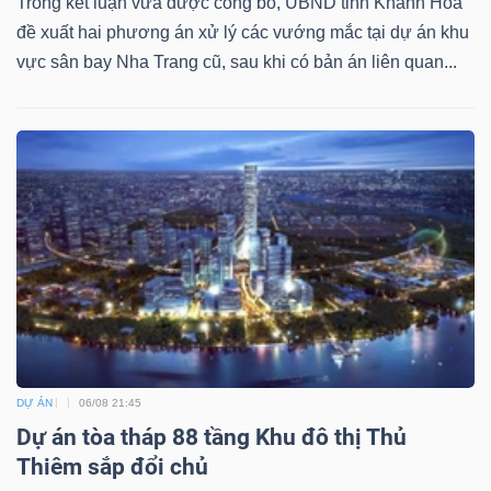
ngữ
Trong kết luận vừa được công bố, UBND tỉnh Khánh Hòa
(-)
đề xuất hai phương án xử lý các vướng mắc tại dự án khu
vực sân bay Nha Trang cũ, sau khi có bản án liên quan...
Dịch
vụ
(-)
Đào
tạo
DỰ ÁN
06/08 21:45
Sách
Dự án tòa tháp 88 tầng Khu đô thị Thủ
tài
Thiêm sắp đổi chủ
chính