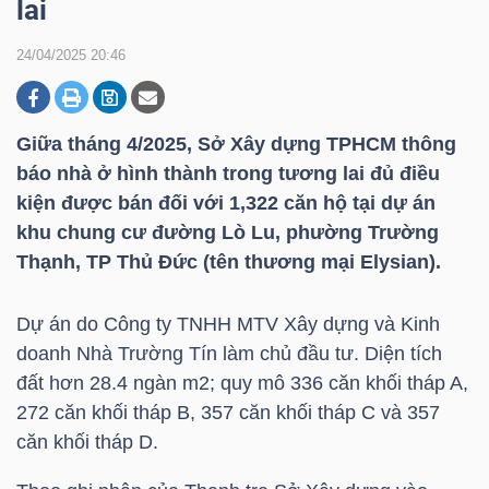
lai
24/04/2025 20:46
DOANH
NGHIỆP
Giữa tháng 4/2025, Sở Xây dựng TPHCM thông
báo nhà ở hình thành trong tương lai đủ điều
kiện được bán đối với 1,322 căn hộ tại dự án
BẤT
khu chung cư đường Lò Lu, phường Trường
ĐỘNG
Thạnh, TP Thủ Đức (tên thương mại Elysian).
SẢN
Dự án do Công ty
TNHH MTV
Xây dựng và Kinh
doanh Nhà Trường Tín làm chủ đầu tư. Diện tích
TÀI
đất hơn 28.4 ngàn m2; quy mô 336 căn khối tháp A,
CHÍNH
272 căn khối tháp B, 357 căn khối tháp C và 357
căn khối tháp D.