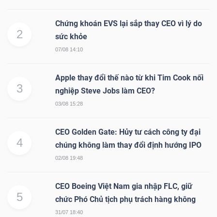
Mã
Chứng khoán EVS lại sắp thay CEO vì lý do
chứng
2
sức khỏe
khoán
07/08 14:10
(-)
Tất cả
Cổ phiếu
Chỉ số
Chứng chỉ quỹ
Chứng 
Apple thay đổi thế nào từ khi Tim Cook nối
3
nghiệp Steve Jobs làm CEO?
Lãnh
03/08 15:28
đạo
(-)
CEO Golden Gate: Hủy tư cách công ty đại
4
chúng không làm thay đổi định hướng IPO
Tất cả
Người nội bộ
Người liên quan
Cổ đông lớn
02/08 19:48
Tin
CEO Boeing Việt Nam gia nhập FLC, giữ
tức
5
chức Phó Chủ tịch phụ trách hàng không
(-)
31/07 18:40