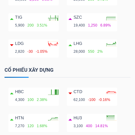
TIG
SZC
5,900
200
3.51%
19,400
1,250
6.89%
LDG
LHG
2,820
-30
-1.05%
28,000
550
2%
CỔ PHIẾU XÂY DỰNG
HBC
CTD
4,300
100
2.38%
62,100
-100
-0.16%
HTN
HU3
7,270
120
1.68%
3,100
400
14.81%