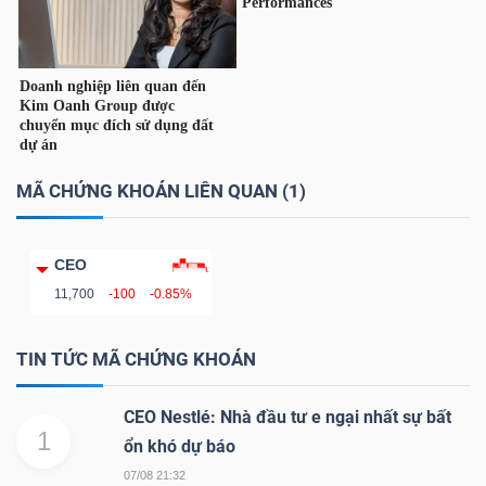
DỊCH
VỤ
TRUYỀN
THÔNG
MÃ CHỨNG KHOÁN LIÊN QUAN (1)
TIỆN
ÍCH
CEO
11,700
-100
-0.85%
TIN TỨC MÃ CHỨNG KHOÁN
BẤT
CEO Nestlé: Nhà đầu tư e ngại nhất sự bất
ĐỘNG
1
ổn khó dự báo
SẢN
07/08 21:32