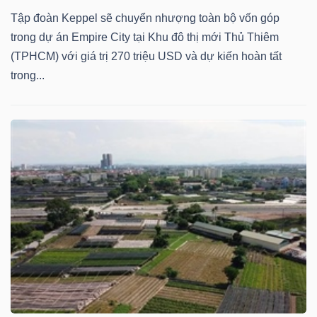
Tập đoàn Keppel sẽ chuyển nhượng toàn bộ vốn góp
trong dự án Empire City tại Khu đô thị mới Thủ Thiêm
(TPHCM) với giá trị 270 triệu USD và dự kiến hoàn tất
trong...
Công
cụ
đầu
tư
Truyền
thông
tài
chính