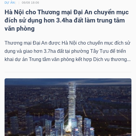
DỰ ÁN
06/08 18:06
Hà Nội cho Thương mại Đại An chuyển mục
đích sử dụng hơn 3.4ha đất làm trung tâm
văn phòng
Dữ
liệu
Thương mại Đại An được Hà Nội cho chuyển mục đích sử
tài
dụng và giao hơn 3.7ha đất tại phường Tây Tựu để triển
chính
khai dự án Trung tâm văn phòng kết hợp Dịch vụ thương...