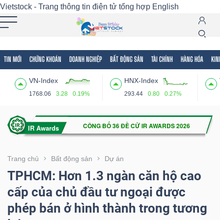
Vietstock - Trang thông tin điện tử tổng hợp
English
TIN MỚI
CHỨNG KHOÁN
DOANH NGHIỆP
BẤT ĐỘNG SẢN
TÀI CHÍNH
HÀNG HÓA
KIN
Tất cả
Tính năng
Ngành
Mã chứng khoán
Lãnh
VN-Index
HNX-Index
Tính
1768.06
3.28
0.19%
293.44
0.80
0.27%
năng
(-)
VIETSTOCK
Trang chủ
Bất động sản
Dự án
TPHCM: Hơn 1.3 ngàn căn hộ cao
cấp của chủ đầu tư ngoại được
CHỨNG
phép bán ở hình thành trong tương
KHOÁN