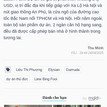
YẾU
USD
, vị trí đắc địa khi tiếp giáp với Xa Lộ Hà Nội và
nút giao thông An Phú, là cửa ngõ của đường cao
tốc Bắc Nam nối TPHCM và Hà Nội. Hồi năm ngoái,
toàn bộ sản phẩm dự án, 2 ngàn căn hộ hạng sang,
đều đã được cấp phép bán nhà ở hình thành trong
TIÊU
tương lai.
DÙNG
THIẾT
Thu Minh
YẾU
FILI
- 19:44 24/04/2025
Liêu Thị Phượng
Elysian
Gamuda
dự án thủ đức
Liew Bing Fooi
CHĂM
SÓC
SỨC
KHỎE