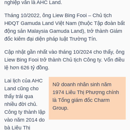
nghiệp vẫn là AHC Land.
Tháng 10/2022, ông Liew Bing Fooi – Chủ tịch
HĐQT Gamuda Land Việt Nam (thuộc Tập đoàn bất
TRÁI
động sản Malaysia Gamuda Land), trở thành Giám
PHIẾU
đốc kiêm đại diện pháp luật Trường Tín.
Cập nhật gần nhất vào tháng 10/2024 cho thấy, ông
CÔNG
Liew Bing Fooi trở thành Chủ tịch Công ty. Vốn điều
CỤ
lệ hơn 626 tỷ đồng.
ĐẦU
Lai lịch của AHC
TƯ
Nữ doanh nhân sinh năm
Land cũng cho
1974 Liêu Thị Phượng chính
thấy trải qua
là Tổng giám đốc Charm
nhiều đời chủ.
Group.
TRUY
Công ty thành lập
XUẤT
vào năm 2014 do
DỮ
bà Liêu Thị