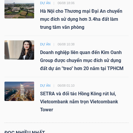
DỰ ÁN
06/08 18:06
Hà Nội cho Thương mại Đại An chuyển
mục đích sử dụng hơn 3.4ha đất làm
trung tâm văn phòng
DỰ ÁN
06/08 10:38
Doanh nghiệp liên quan đến Kim Oanh
Group được chuyển mục đích sử dụng
đất dự án "treo" hơn 20 năm tại TPHCM
DỰ ÁN
06/08 01:10
SETRA và đối tác Hồng Kông rút lui,
Vietcombank nắm trọn Vietcombank
Tower
ĐỌC NHIỀU NHẤT