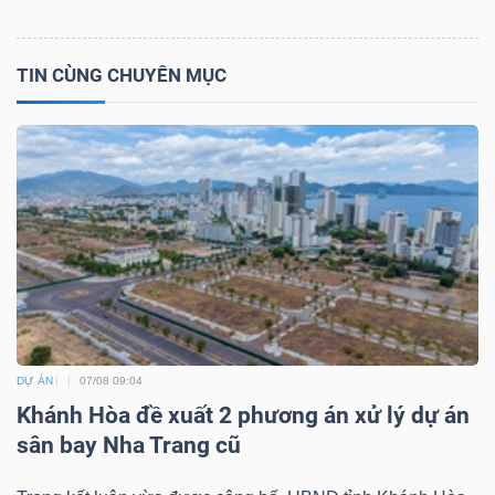
Bài
viết
TIN CÙNG CHUYÊN MỤC
của
tác
giả
(-)
Báo
cáo
phân
tích
DỰ ÁN
07/08 09:04
(-)
Khánh Hòa đề xuất 2 phương án xử lý dự án
sân bay Nha Trang cũ
Thuật