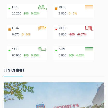
C69
VC2
16,200
100
0.62%
3,800
0
0%
DC4
UDC
6,670
0
0%
2,800
-200
-6.67%
SCG
SJM
65,000
100
0.15%
6,800
300
4.62%
TIN CHÍNH