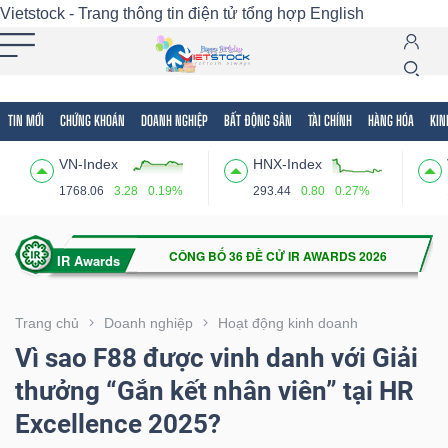
Vietstock - Trang thông tin điện tử tổng hợp
English
TIN MỚI
CHỨNG KHOÁN
DOANH NGHIỆP
BẤT ĐỘNG SẢN
TÀI CHÍNH
HÀNG HÓA
KIN
Tất cả
Tính năng
Ngành
Mã chứng khoán
Lãnh
VN-Index
HNX-Index
Tính
1768.06
3.28
0.19%
293.44
0.80
0.27%
năng
(-)
VIETSTOCK
Trang chủ
Doanh nghiệp
Hoạt động kinh doanh
Vì sao F88 được vinh danh với Giải
thưởng “Gắn kết nhân viên” tại HR
CHỨNG
Excellence 2025?
KHOÁN