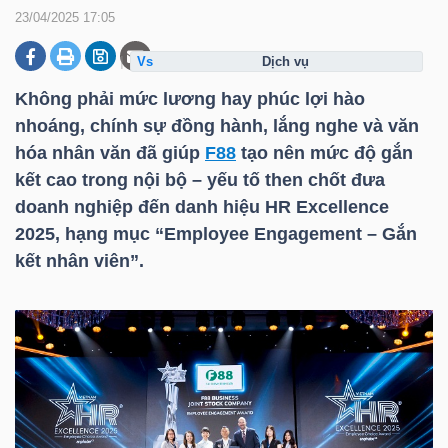
23/04/2025 17:05
dịch vụ
DOANH
NGHIỆP
Không phải mức lương hay phúc lợi hào
nhoáng, chính sự đồng hành, lắng nghe và văn
hóa nhân văn đã giúp
F88
tạo nên mức độ gắn
kết cao trong nội bộ – yếu tố then chốt đưa
BẤT
doanh nghiệp đến danh hiệu HR Excellence
ĐỘNG
2025, hạng mục “Employee Engagement – Gắn
SẢN
kết nhân viên”.
TÀI
CHÍNH