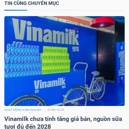
TIN CÙNG CHUYÊN MỤC
Công
cụ
đầu
tư
Truyền
thông
HOẠT ĐỘNG KINH DOANH
07/08 15:45
tài
Vinamilk chưa tính tăng giá bán, nguồn sữa
chính
tươi đủ đến 2028