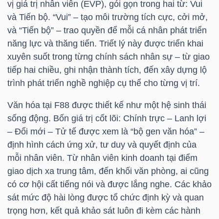
vị giá trị nhân viên (EVP), gói gọn trong hai từ: Vui
LIỆU
và Tiến bộ. “Vui” – tạo môi trường tích cực, cởi mở,
và “Tiến bộ” – trao quyền để mỗi cá nhân phát triển
Ngành
năng lực và thăng tiến. Triết lý này được triển khai
(-)
xuyên suốt trong từng chính sách nhân sự – từ giao
tiếp hai chiều, ghi nhận thành tích, đến xây dựng lộ
VS-
trình phát triển nghề nghiệp cụ thể cho từng vị trí.
SECTOR
Văn hóa tại
F88
được thiết kế như một hệ sinh thái
sống động. Bốn giá trị cốt lõi: Chính trực – Lanh lợi
– Đổi mới – Tử tế được xem là “bộ gen văn hóa” –
định hình cách ứng xử, tư duy và quyết định của
NĂNG
mỗi nhân viên. Từ nhân viên kinh doanh tại điểm
LƯỢNG
giao dịch xa trung tâm, đến khối văn phòng, ai cũng
có cơ hội cất tiếng nói và được lắng nghe. Các khảo
sát mức độ hài lòng được tổ chức định kỳ và quan
trọng hơn, kết quả khảo sát luôn đi kèm các hành