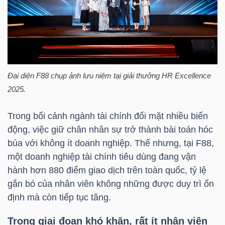
HÀNG
HÓA
KINH
Đại diện
F88
chụp ảnh lưu niệm tại giải thưởng HR Excellence
TẾ
2025.
Trong bối cảnh ngành tài chính đối mặt nhiều biến
THẾ
động, việc giữ chân nhân sự trở thành bài toán hóc
GIỚI
búa với không ít doanh nghiệp. Thế nhưng, tại
F88
,
một doanh nghiệp tài chính tiêu dùng đang vận
hành hơn 880 điểm giao dịch trên toàn quốc, tỷ lệ
gắn bó của nhân viên không những được duy trì ổn
ĐÔNG
định mà còn tiếp tục tăng.
DƯƠNG
Trong giai đoạn khó khăn, rất ít nhân viên