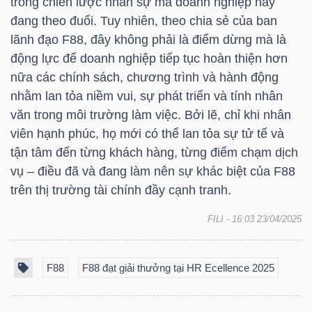
trong chiến lược nhân sự mà doanh nghiệp này
DỊCH
đang theo đuổi. Tuy nhiên, theo chia sẻ của ban
VỤ
lãnh đạo
F88
, đây không phải là điểm dừng mà là
TRUYỀN
động lực để doanh nghiệp tiếp tục hoàn thiện hơn
THÔNG
nữa các chính sách, chương trình và hành động
nhằm lan tỏa niềm vui, sự phát triển và tính nhân
văn trong môi trường làm việc. Bởi lẽ, chỉ khi nhân
viên hạnh phúc, họ mới có thể lan tỏa sự tử tế và
TIỆN
tận tâm đến từng khách hàng, từng điểm chạm dịch
ÍCH
vụ – điều đã và đang làm nên sự khác biệt của
F88
trên thị trường tài chính đầy cạnh tranh.
FILI
- 16:03 23/04/2025
BẤT
F88
F88 đạt giải thưởng tại HR Ecellence 2025
ĐỘNG
SẢN