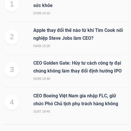
ngữ
1
sức khỏe
(-)
07/08 14:10
Dịch
Apple thay đổi thế nào từ khi Tim Cook nối
2
vụ
nghiệp Steve Jobs làm CEO?
(-)
03/08 15:28
CEO Golden Gate: Hủy tư cách công ty đại
Đào
3
chúng không làm thay đổi định hướng IPO
tạo
02/08 19:48
CEO Boeing Việt Nam gia nhập FLC, giữ
4
chức Phó Chủ tịch phụ trách hàng không
31/07 18:40
Sách
tài
chính