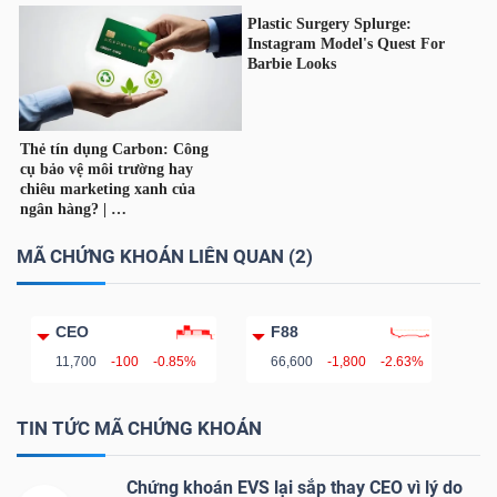
Bài
viết
của
tác
giả
(-)
MÃ CHỨNG KHOÁN LIÊN QUAN (2)
Báo
cáo
phân
CEO
F88
tích
11,700
-100
-0.85%
66,600
-1,800
-2.63%
(-)
TIN TỨC MÃ CHỨNG KHOÁN
Thuật
Chứng khoán EVS lại sắp thay CEO vì lý do