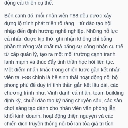
động cải thiện cụ thể.
NGUYÊN
VẬT
Bên cạnh đó, mỗi nhân viên
F88
đều được xây
LIỆU
dựng lộ trình phát triển rõ ràng – từ đào tạo hội
nhập đến định hướng nghề nghiệp. Những nỗ lực
cá nhân được kịp thời ghi nhận không chỉ bằng
phần thưởng vật chất mà bằng sự công nhận cụ thể
từ cấp quản lý, tạo ra một môi trường cạnh tranh
CÔNG
lành mạnh và thúc đẩy tinh thần học hỏi liên tục.
NGHIỆP
Một điểm nhấn khác trong chiến lược gắn kết nhân
viên tại
F88
chính là hệ sinh thái hoạt động nội bộ
phong phú để duy trì tinh thần gắn kết lâu dài, các
chương trình như: Vinh danh cá nhân, team building
TIÊU
định kỳ, chuỗi đào tạo kỹ năng chuyên sâu, các sân
DÙNG
chơi sáng tạo dành cho nhân viên văn phòng lẫn
KHÔNG
khối kinh doanh, hoạt động thiện nguyện và các
THIẾT
chiến dịch truyền thông nội bộ lan tỏa giá trị tích