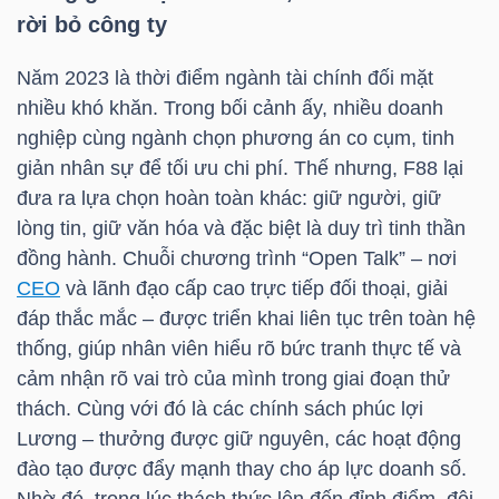
rời bỏ công ty
TÀI
Năm 2023 là thời điểm ngành tài chính đối mặt
CHÍNH
nhiều khó khăn. Trong bối cảnh ấy, nhiều doanh
CÁ
nghiệp cùng ngành chọn phương án co cụm, tinh
NHÂN
giản nhân sự để tối ưu chi phí. Thế nhưng,
F88
lại
đưa ra lựa chọn hoàn toàn khác: giữ người, giữ
lòng tin, giữ văn hóa và đặc biệt là duy trì tinh thần
PHÂN
đồng hành. Chuỗi chương trình “Open Talk” – nơi
TÍCH
CEO
và lãnh đạo cấp cao trực tiếp đối thoại, giải
đáp thắc mắc – được triển khai liên tục trên toàn hệ
VIETSTOCKFINANCE
thống, giúp nhân viên hiểu rõ bức tranh thực tế và
cảm nhận rõ vai trò của mình trong giai đoạn thử
thách. Cùng với đó là các chính sách phúc lợi
Lương – thưởng được giữ nguyên, các hoạt động
VĨ
đào tạo được đẩy mạnh thay cho áp lực doanh số.
MÔ
Nhờ đó, trong lúc thách thức lên đến đỉnh điểm, đội