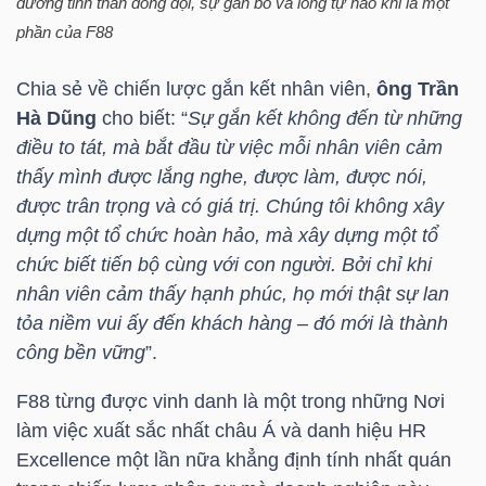
dưỡng tinh thần đồng đội, sự gắn bó và lòng tự hào khi là một
phần của
F88
Chia sẻ về chiến lược gắn kết nhân viên,
ông Trần
TÀI
Hà Dũng
cho biết: “
Sự gắn kết không đến từ những
CHÍNH
điều to tát, mà bắt đầu từ việc mỗi nhân viên cảm
thấy mình được lắng nghe, được làm, được nói,
được trân trọng và có giá trị. Chúng tôi không xây
dựng một tổ chức hoàn hảo, mà xây dựng một tổ
chức biết tiến bộ cùng với con người. Bởi chỉ khi
CÔNG
nhân viên cảm thấy hạnh phúc, họ mới thật sự lan
NGHỆ
tỏa niềm vui ấy đến khách hàng – đó mới là thành
THÔNG
công bền vững
”.
TIN
F88
từng được vinh danh là một trong những Nơi
làm việc xuất sắc nhất châu Á và danh hiệu HR
Excellence một lần nữa khẳng định tính nhất quán