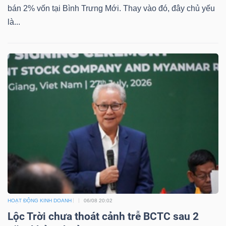
bán 2% vốn tại Bình Trưng Mới. Thay vào đó, đây chủ yếu
là...
HOẠT ĐỘNG KINH DOANH
06/08 20:02
Lộc Trời chưa thoát cảnh trễ BCTC sau 2