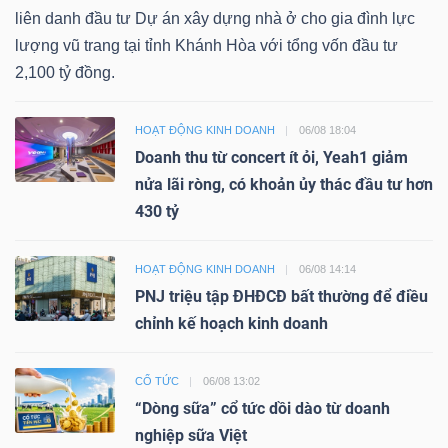
liên danh đầu tư Dự án xây dựng nhà ở cho gia đình lực
lượng vũ trang tại tỉnh Khánh Hòa với tổng vốn đầu tư
2,100 tỷ đồng.
HOẠT ĐỘNG KINH DOANH
06/08 18:04
Doanh thu từ concert ít ỏi, Yeah1 giảm
nửa lãi ròng, có khoản ủy thác đầu tư hơn
430 tỷ
HOẠT ĐỘNG KINH DOANH
06/08 14:14
PNJ triệu tập ĐHĐCĐ bất thường để điều
chỉnh kế hoạch kinh doanh
CỔ TỨC
06/08 13:02
“Dòng sữa” cổ tức dồi dào từ doanh
nghiệp sữa Việt