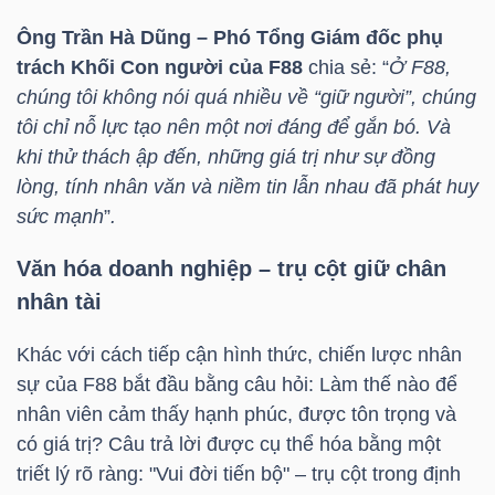
Ông Trần Hà Dũng – Phó Tổng Giám đốc phụ
trách Khối Con người của
F88
chia sẻ: “
Ở
F88
,
TRÁI
chúng tôi không nói quá nhiều về “giữ người”, chúng
PHIẾU
tôi chỉ nỗ lực tạo nên một nơi đáng để gắn bó. Và
khi thử thách ập đến, những giá trị như sự đồng
lòng, tính nhân văn và niềm tin lẫn nhau đã phát huy
sức mạnh
”
.
CÔNG
CỤ
Văn hóa doanh nghiệp – trụ cột giữ chân
ĐẦU
nhân tài
TƯ
Khác với cách tiếp cận hình thức, chiến lược nhân
sự của
F88
bắt đầu bằng câu hỏi: Làm thế nào để
nhân viên cảm thấy hạnh phúc, được tôn trọng và
TRUY
có giá trị? Câu trả lời được cụ thể hóa bằng một
XUẤT
triết lý rõ ràng: "Vui đời tiến bộ" – trụ cột trong định
DỮ