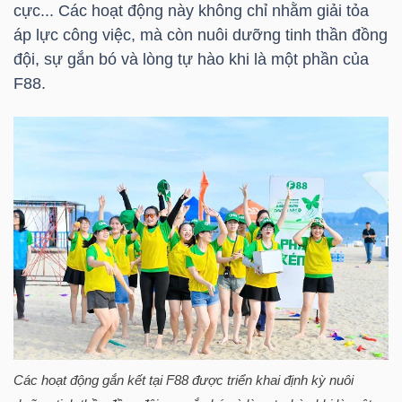
YẾU
cực... Các hoạt động này không chỉ nhằm giải tỏa
áp lực công việc, mà còn nuôi dưỡng tinh thần đồng
đội, sự gắn bó và lòng tự hào khi là một phần của
F88
.
TIÊU
DÙNG
THIẾT
YẾU
CHĂM
SÓC
SỨC
KHỎE
Các hoạt động gắn kết tại
F88
được triển khai định kỳ nuôi