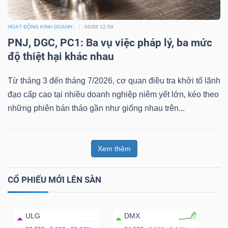
HOẠT ĐỘNG KINH DOANH
06/08 12:59
PNJ, DGC, PC1: Ba vụ việc pháp lý, ba mức
độ thiệt hại khác nhau
Từ tháng 3 đến tháng 7/2026, cơ quan điều tra khởi tố lãnh
đạo cấp cao tại nhiều doanh nghiệp niêm yết lớn, kéo theo
những phiên bán tháo gần như giống nhau trên...
Xem thêm
CỔ PHIẾU MỚI LÊN SÀN
ULG
DMX