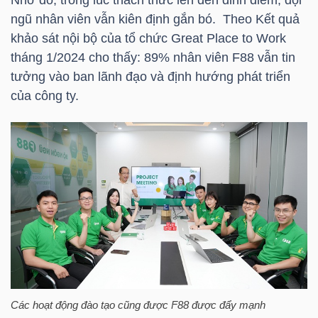
ngũ nhân viên vẫn kiên định gắn bó. Theo Kết quả
khảo sát nội bộ của tổ chức Great Place to Work
NGÀNH
tháng 1/2024 cho thấy: 89% nhân viên
F88
vẫn tin
tưởng vào ban lãnh đạo và định hướng phát triển
của công ty.
DOANH
NGHIỆP
CỔ
PHIẾU
PHÁI
Các hoạt động đào tạo cũng được
F88
được đẩy mạnh
SINH