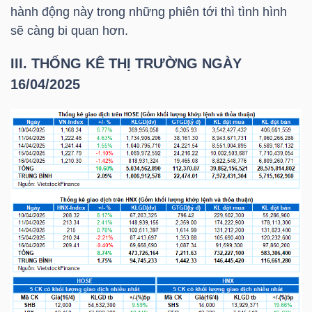
ngữ
hành động này trong những phiên tới thì tình hình
(-)
sẽ càng bi quan hơn.
III. THỐNG KÊ THỊ TRƯỜNG NGÀY
Dịch
16/04/2025
vụ
(-)
Đào
tạo
Sách
tài
chính