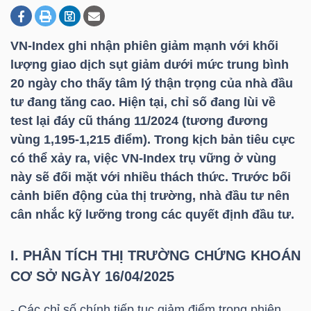
VN-Index
ghi nhận phiên giảm mạnh với khối
DOANH
lượng giao dịch sụt giảm dưới mức trung bình
NGHIỆP
20 ngày cho thấy tâm lý thận trọng của nhà đầu
tư đang tăng cao. Hiện tại, chỉ số đang lùi về
test lại đáy cũ tháng 11/2024 (tương đương
BẤT
vùng 1,195-1,215 điểm). Trong kịch bản tiêu cực
ĐỘNG
có thể xảy ra, việc
VN-Index
trụ vững ở vùng
SẢN
này sẽ đối mặt với nhiều thách thức. Trước bối
cảnh biến động của thị trường, nhà đầu tư nên
cân nhắc kỹ lưỡng trong các quyết định đầu tư.
TÀI
I. PHÂN TÍCH THỊ TRƯỜNG CHỨNG KHOÁN
CHÍNH
CƠ SỞ NGÀY 16/04/2025
- Các chỉ số chính tiếp tục giảm điểm trong phiên