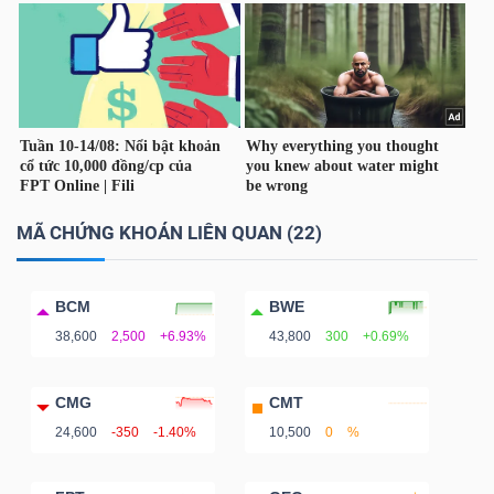
MÃ CHỨNG KHOÁN LIÊN QUAN (22)
BCM
BWE
38,600
2,500
+6.93%
43,800
300
+0.69%
CMG
CMT
24,600
-350
-1.40%
10,500
0
%