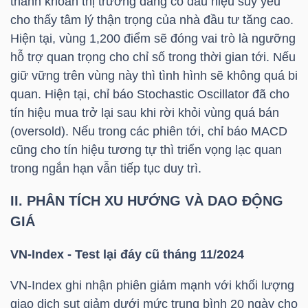
thanh khoản thị trường đang có dấu hiệu suy yếu
NGUYÊN
cho thấy tâm lý thận trọng của nhà đầu tư tăng cao.
VẬT
Hiện tại, vùng 1,200 điểm sẽ đóng vai trò là ngưỡng
LIỆU
hỗ trợ quan trọng cho chỉ số trong thời gian tới. Nếu
giữ vững trên vùng này thì tình hình sẽ không quá bi
quan. Hiện tại, chỉ báo Stochastic Oscillator đã cho
tín hiệu mua trở lại sau khi rời khỏi vùng quá bán
(oversold). Nếu trong các phiên tới, chỉ báo MACD
CÔNG
cũng cho tín hiệu tương tự thì triển vọng lạc quan
NGHIỆP
trong ngắn hạn vẫn tiếp tục duy trì.
II. PHÂN TÍCH XU HƯỚNG VÀ DAO ĐỘNG
GIÁ
TIÊU
VN-Index
- Test lại đáy cũ tháng 11/2024
DÙNG
KHÔNG
VN-Index
ghi nhận phiên giảm mạnh với khối lượng
THIẾT
giao dịch sụt giảm dưới mức trung bình 20 ngày cho