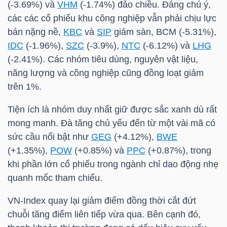
(-3.69%) và
VHM
(-1.74%) đảo chiều. Đáng chú ý,
LIỆU
các các cổ phiếu khu công nghiệp vẫn phải chịu lực
bán nặng nề,
KBC
và
SIP
giảm sàn,
BCM
(-5.31%),
Ngành
IDC
(-1.96%),
SZC
(-3.9%),
NTC
(-6.12%) và
LHG
(-)
(-2.41%). Các nhóm tiêu dùng, nguyên vật liệu,
năng lượng và công nghiệp cũng đồng loạt giảm
VS-
trên 1%.
SECTOR
Tiện ích là nhóm duy nhất giữ được sắc xanh dù rất
mong manh. Đà tăng chủ yếu đến từ một vài mã có
sức cầu nổi bật như
GEG
(+4.12%),
BWE
(+1.35%),
POW
(+0.85%) và
PPC
(+0.87%), trong
NĂNG
khi phần lớn cổ phiếu trong ngành chỉ dao động nhẹ
LƯỢNG
quanh mốc tham chiếu.
VN-Index
quay lại giảm điểm đồng thời cắt đứt
chuỗi tăng điểm liên tiếp vừa qua. Bên cạnh đó,