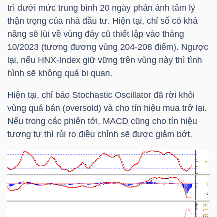
DỊCH
trì dưới mức trung bình 20 ngày phản ánh tâm lý
VỤ
thận trọng của nhà đầu tư. Hiện tại, chỉ số có khả
TRUYỀN
năng sẽ lùi về vùng đáy cũ thiết lập vào tháng
THÔNG
10/2023 (tương đương vùng 204-208 điểm). Ngược
lại, nếu
HNX-Index
giữ vững trên vùng này thì tình
hình sẽ không quá bi quan.
Hiện tại, chỉ báo Stochastic Oscillator đã rời khỏi
TIỆN
vùng quá bán (oversold) và cho tín hiệu mua trở lại.
ÍCH
Nếu trong các phiên tới, MACD cũng cho tín hiệu
tương tự thì rủi ro điều chỉnh sẽ được giảm bớt.
BẤT
ĐỘNG
SẢN