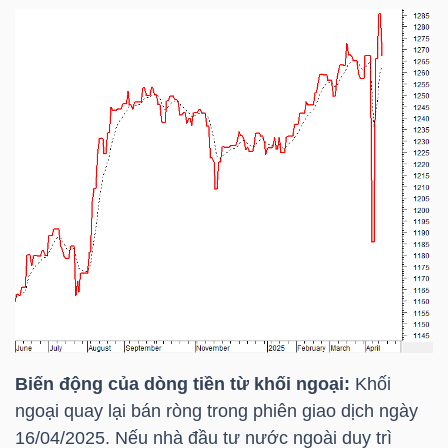
Bài
viết
của
tác
giả
(-)
Báo
cáo
phân
tích
(-)
Biến động của dòng tiền từ khối ngoại:
Khối
ngoại quay lại bán ròng trong phiên giao dịch ngày
Thuật
16/04/2025. Nếu nhà đầu tư nước ngoài duy trì