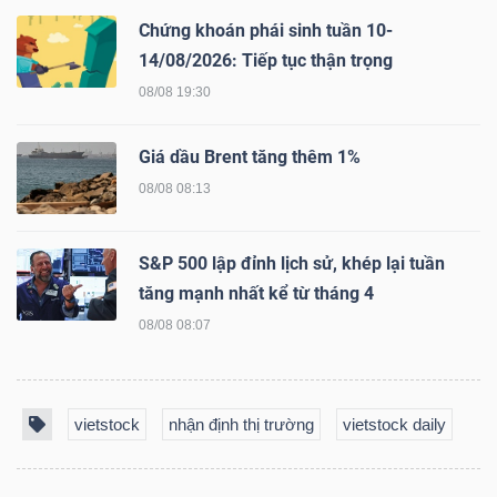
Chứng khoán phái sinh tuần 10-
14/08/2026: Tiếp tục thận trọng
08/08 19:30
Dữ
liệu
Giá dầu Brent tăng thêm 1%
tài
08/08 08:13
chính
S&P 500 lập đỉnh lịch sử, khép lại tuần
tăng mạnh nhất kể từ tháng 4
08/08 08:07
vietstock
nhận định thị trường
vietstock daily