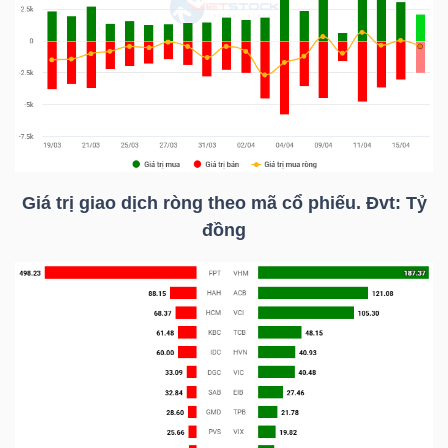
TÀI
CHÍNH
CÁ
NHÂN
Giá trị giao dịch ròng theo mã cổ phiếu. Đvt: Tỷ
PHÂN
đồng
TÍCH
VIETSTOCKFINANCE
VĨ
MÔ