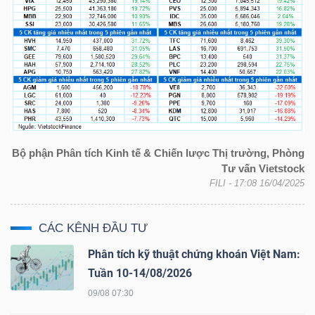
Công
cụ
đầu
tư
Bộ phận Phân tích Kinh tế & Chiến lược Thị trường, Phòng
Tư vấn Vietstock
FILI
- 17:08 16/04/2025
CÁC KÊNH ĐẦU TƯ
Truyền
thông
Phân tích kỹ thuật chứng khoán Việt Nam:
tài
Tuần 10-14/08/2026
chính
09/08 07:30