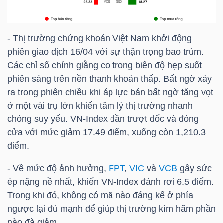
NGÀNH
- Thị trường chứng khoán Việt Nam khởi động
phiên giao dịch 16/04 với sự thận trọng bao trùm.
Các chỉ số chính giằng co trong biên độ hẹp suốt
phiên sáng trên nền thanh khoản thấp. Bất ngờ xảy
DOANH
ra trong phiên chiều khi áp lực bán bất ngờ tăng vọt
NGHIỆP
ở một vài trụ lớn khiến tâm lý thị trường nhanh
chóng suy yếu.
VN-Index
dần trượt dốc và đóng
cửa với mức giảm 17.49 điểm, xuống còn 1,210.3
CỔ
điểm.
PHIẾU
- Về mức độ ảnh hưởng,
FPT
,
VIC
và
VCB
gây sức
ép nặng nề nhất, khiến
VN-Index
đánh rơi 6.5 điểm.
Trong khi đó, không có mã nào đáng kể ở phía
PHÁI
ngược lại đủ mạnh để giúp thị trường kìm hãm phần
SINH
nào đà giảm.