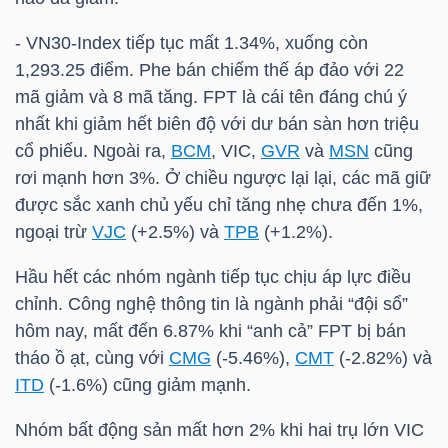
-
VN30-Index
tiếp tục mất 1.34%, xuống còn
1,293.25 điểm. Phe bán chiếm thế áp đảo với 22
TRÁI
mã giảm và 8 mã tăng.
FPT
là cái tên đáng chú ý
PHIẾU
nhất khi giảm hết biên độ với dư bán sàn hơn triệu
cổ phiếu. Ngoài ra,
BCM
,
VIC
,
GVR
và
MSN
cũng
rơi mạnh hơn 3%. Ở chiều ngược lại lại, các mã giữ
CÔNG
được sắc xanh chủ yếu chỉ tăng nhẹ chưa đến 1%,
CỤ
ngoại trừ
VJC
(+2.5%) và
TPB
(+1.2%).
ĐẦU
Hầu hết các nhóm ngành tiếp tục chịu áp lực điều
TƯ
chỉnh. Công nghệ thông tin là ngành phải “đội sổ”
hôm nay, mất đến 6.87% khi “anh cả”
FPT
bị bán
tháo ồ ạt, cùng với
CMG
(-5.46%),
CMT
(-2.82%) và
TRUY
ITD
(-1.6%) cũng giảm mạnh.
XUẤT
Nhóm bất động sản mất hơn 2% khi hai trụ lớn
VIC
DỮ