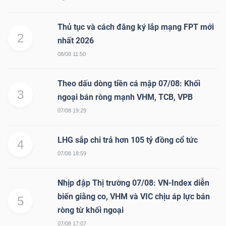
Thủ tục và cách đăng ký lắp mạng FPT mới
2
nhất 2026
08/08 11:50
Theo dấu dòng tiền cá mập 07/08: Khối
3
ngoại bán ròng mạnh VHM, TCB, VPB
07/08 19:29
LHG sắp chi trả hơn 105 tỷ đồng cổ tức
4
07/08 18:59
Nhịp đập Thị trường 07/08: VN-Index diễn
biến giằng co, VHM và VIC chịu áp lực bán
5
ròng từ khối ngoại
07/08 17:07