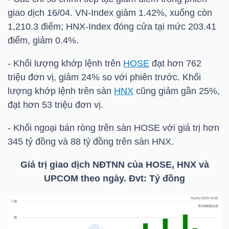
HÀNG
giao dịch 16/04.
VN-Index
giảm 1.42%, xuống còn
HÓA
1,210.3 điểm;
HNX-Index
đóng cửa tại mức 203.41
điểm, giảm 0.4%.
- Khối lượng khớp lệnh trên
HOSE
đạt hơn 762
KINH
triệu đơn vị, giảm 24% so với phiên trước. Khối
TẾ
lượng khớp lệnh trên sàn
HNX
cũng giảm gần 25%,
đạt hơn 53 triệu đơn vị.
- Khối ngoại bán ròng trên sàn
HOSE
với giá trị hơn
THẾ
345 tỷ đồng và 88 tỷ đồng trên sàn
HNX
.
GIỚI
Giá trị giao dịch NĐTNN của
HOSE
,
HNX
và
UPCOM theo ngày. Đvt: Tỷ đồng
ĐÔNG
DƯƠNG