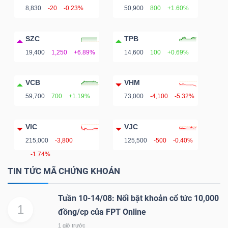
8,830
-20
-0.23%
50,900
800
+1.60%
SZC
TPB
19,400
1,250
+6.89%
14,600
100
+0.69%
VCB
VHM
59,700
700
+1.19%
73,000
-4,100
-5.32%
VIC
VJC
215,000
-3,800
125,500
-500
-0.40%
-1.74%
TIN TỨC MÃ CHỨNG KHOÁN
Tuần 10-14/08: Nổi bật khoản cổ tức 10,000
1
đồng/cp của FPT Online
1 giờ trước