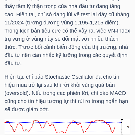
YẾU
thấy tâm lý thận trọng của nhà đầu tư đang tăng
cao. Hiện tại, chỉ số đang lùi về test lại đáy cũ tháng
11/2024 (tương đương vùng 1,195-1,215 điểm).
Trong kịch bản tiêu cực có thể xảy ra, việc
VN-Index
trụ vững ở vùng này sẽ đối mặt với nhiều thách
TIÊU
thức. Trước bối cảnh biến động của thị trường, nhà
DÙNG
đầu tư nên cân nhắc kỹ lưỡng trong các quyết định
THIẾT
đầu tư.
YẾU
Hiện tại, chỉ báo Stochastic Oscillator đã cho tín
hiệu mua trở lại sau khi rời khỏi vùng quá bán
(oversold). Nếu trong các phiên tới, chỉ báo MACD
cũng cho tín hiệu tương tự thì rủi ro trong ngắn hạn
CHĂM
sẽ được giảm bớt.
SÓC
SỨC
KHỎE