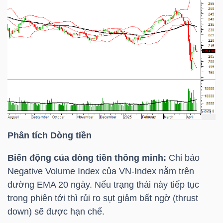
Mã
chứng
khoán
(-)
Tất cả
Cổ phiếu
Chỉ số
Chứng chỉ quỹ
Chứng 
Lãnh
đạo
(-)
Phân tích Dòng tiền
Tất cả
Người nội bộ
Người liên quan
Cổ đông lớn
Biến động của dòng tiền thông minh:
Chỉ báo
Negative Volume Index của
VN-Index
nằm trên
Tin
đường
EMA 20
ngày. Nếu trạng thái này tiếp tục
tức
trong phiên tới thì rủi ro sụt giảm bất ngờ (thrust
(-)
down) sẽ được hạn chế.