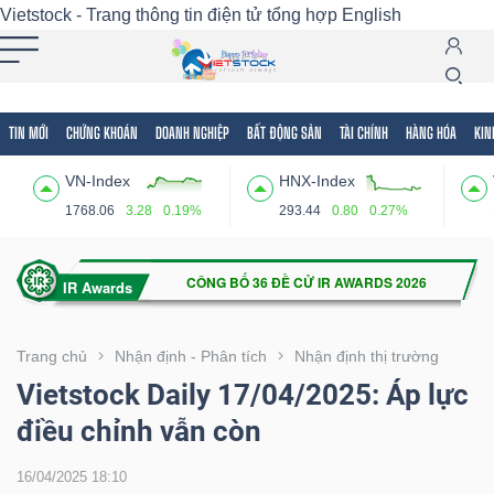
Vietstock - Trang thông tin điện tử tổng hợp
English
TIN MỚI
CHỨNG KHOÁN
DOANH NGHIỆP
BẤT ĐỘNG SẢN
TÀI CHÍNH
HÀNG HÓA
KIN
Tất cả
Tính năng
Ngành
Mã chứng khoán
Lãnh
VN-Index
HNX-Index
Tính
1768.06
3.28
0.19%
293.44
0.80
0.27%
năng
(-)
VIETSTOCK
Trang chủ
Nhận định - Phân tích
Nhận định thị trường
Vietstock Daily 17/04/2025: Áp lực
điều chỉnh vẫn còn
CHỨNG
KHOÁN
16/04/2025 18:10