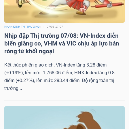
NHẬN ĐỊNH THỊ TRƯỜNG
07/08 17:07
Nhịp đập Thị trường 07/08: VN-Index diễn
biến giằng co, VHM và VIC chịu áp lực bán
ròng từ khối ngoại
Kết thúc phiên giao dịch, VN-Index tăng 3.28 điểm
(+0.19%), lên mức 1,768.06 điểm; HNX-Index tăng 0.8
điểm (+0.27%), lên mức 293.44 điểm. Độ rộng toàn thị
trường...