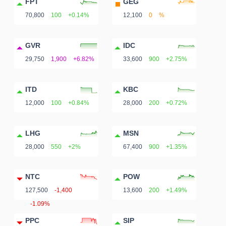
FPT
GEG
70,800
100
+0.14%
12,100
0
%
GVR
IDC
29,750
1,900
+6.82%
33,600
900
+2.75%
ITD
KBC
12,000
100
+0.84%
28,000
200
+0.72%
LHG
MSN
28,000
550
+2%
67,400
900
+1.35%
NTC
POW
127,500
-1,400
13,600
200
+1.49%
-1.09%
PPC
SIP