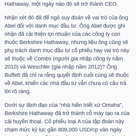
Hathaway, một ngày nào đó sẽ trở thành
CEO
.
LIỆU
Nhận xét đó đã để ngỏ suy đoán về vai trò của ông
Ngành
Abel đối với danh mục đầu tư. Ông Abel được ghi
(-)
nhận đã cải thiện lợi nhuận của các công ty con
thuộc Berkshire Hathaway, nhưng liệu ông cũng sẽ
VS-
phụ trách danh mục đầu tư cổ phiếu hay vai trò này
SECTOR
sẽ thuộc về Combs (người gia nhập công ty năm
2010) và Weschler (gia nhập năm 2012)? Ông
Buffett đã chỉ ra rằng quyết định cuối cùng sẽ thuộc
về Abel, khiến các nhà đầu tư vẫn chưa có câu trả
lời rõ ràng.
NĂNG
LƯỢNG
Dưới sự lãnh đạo của “nhà hiền triết xứ Omaha”,
Berkshire Hathaway đã trở thành cỗ máy tạo ra của
cải huyền thoại. Cổ phiếu loại A của tập đoàn này
chạm mức kỷ lục gần 809,000 USD/cp vào ngày