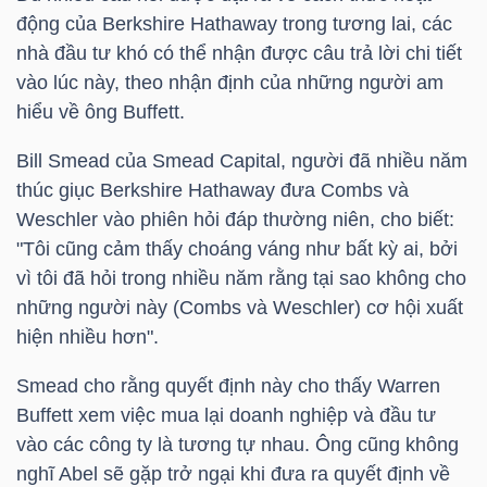
động của Berkshire Hathaway trong tương lai, các
nhà đầu tư khó có thể nhận được câu trả lời chi tiết
vào lúc này, theo nhận định của những người am
hiểu về ông Buffett.
Công
Bill Smead của Smead Capital, người đã nhiều năm
cụ
thúc giục Berkshire Hathaway đưa Combs và
đầu
Weschler vào phiên hỏi đáp thường niên, cho biết:
tư
"Tôi cũng cảm thấy choáng váng như bất kỳ ai, bởi
vì tôi đã hỏi trong nhiều năm rằng tại sao không cho
những người này (Combs và Weschler) cơ hội xuất
hiện nhiều hơn".
Truyền
Smead cho rằng quyết định này cho thấy Warren
thông
Buffett xem việc mua lại doanh nghiệp và đầu tư
tài
vào các công ty là tương tự nhau. Ông cũng không
chính
nghĩ Abel sẽ gặp trở ngại khi đưa ra quyết định về