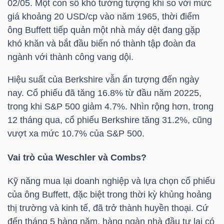
02/05. Một con số khó tưởng tượng khi so với mức
NGUYÊN
giá khoảng 20 USD/cp vào năm 1965, thời điểm
VẬT
ông Buffett tiếp quản một nhà máy dệt đang gặp
LIỆU
khó khăn và bắt đầu biến nó thành tập đoàn đa
ngành với thành công vang dội.
Hiệu suất của Berkshire vẫn ấn tượng đến ngày
nay. Cổ phiếu đã tăng 16.8% từ đầu năm 20225,
CÔNG
trong khi S&P 500 giảm 4.7%. Nhìn rộng hơn, trong
NGHIỆP
12 tháng qua, cổ phiếu Berkshire tăng 31.2%, cũng
vượt xa mức 10.7% của S&P 500.
Vai trò của Weschler và Combs?
TIÊU
Kỹ năng mua lại doanh nghiệp và lựa chọn cổ phiếu
DÙNG
của ông Buffett, đặc biệt trong thời kỳ khủng hoảng
KHÔNG
thị trường và kinh tế, đã trở thành huyền thoại. Cứ
THIẾT
đến tháng 5 hàng năm, hàng ngàn nhà đầu tư lại có