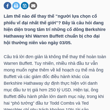
Làm thế nào để thay thế "người lựa chọn cổ
DOANH
phiếu vĩ đại nhất thế giới"? Đây là câu hỏi đang
NGHIỆP
hiện diện trong tâm trí những cổ đông Berkshire
Hathaway khi Warren Buffett chuẩn bị cho đại
hội thường niên vào ngày 03/05.
BẤT
ĐỘNG
Câu trả lời đơn giản là không thể thay thế hoàn toàn
SẢN
Warren Buffett. Tuy nhiên, nhiều nhà đầu tư vẫn
mong muốn nghe thêm về kế hoạch cụ thể mà ông
Buffett và các giám đốc điều hành khác của
Berkshire Hathaway dự định thực hiện với danh
TÀI
mục đầu tư trị giá hơn 250
tỷ USD
. Hiện tại, ông
CHÍNH
Buffett điều hành phần lớn danh mục này, trong khi
hai “phó tướng” đầu tư Todd Combs và Ted
Weschler chỉ phụ trách khoảng 10% tài sản.