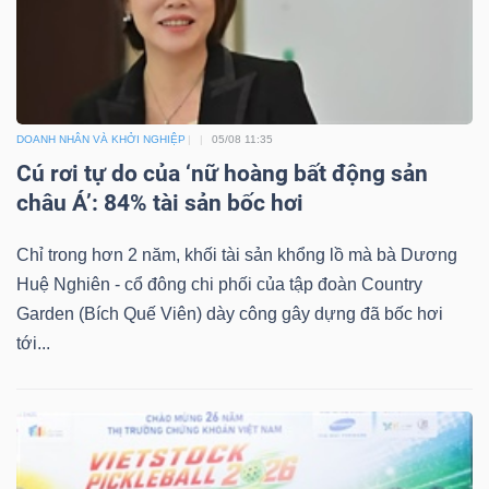
DOANH NHÂN VÀ KHỞI NGHIỆP
05/08 11:35
Cú rơi tự do của ‘nữ hoàng bất động sản
châu Á’: 84% tài sản bốc hơi
Chỉ trong hơn 2 năm, khối tài sản khổng lồ mà bà Dương
Huệ Nghiên - cổ đông chi phối của tập đoàn Country
Garden (Bích Quế Viên) dày công gây dựng đã bốc hơi
tới...