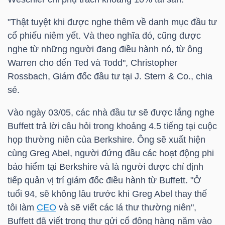
HÀNG
HÓA
"Thật tuyệt khi được nghe thêm về danh mục đầu tư
cổ phiếu niêm yết. Và theo nghĩa đó, cũng được
nghe từ những người đang điều hành nó, từ ông
Warren cho đến Ted và Todd", Christopher
KINH
Rossbach, Giám đốc đầu tư tại J. Stern & Co., chia
TẾ
sẻ.
Vào ngày 03/05, các nhà đầu tư sẽ được lắng nghe
Buffett trả lời câu hỏi trong khoảng 4.5 tiếng tại cuộc
THẾ
họp thường niên của Berkshire. Ông sẽ xuất hiện
GIỚI
cùng Greg Abel, người đứng đầu các hoạt động phi
bảo hiểm tại Berkshire và là người được chỉ định
tiếp quản vị trí giám đốc điều hành từ Buffett. "Ở
ĐÔNG
tuổi 94, sẽ không lâu trước khi Greg Abel thay thế
DƯƠNG
tôi làm
CEO
và sẽ viết các lá thư thường niên",
Buffett đã viết trong thư gửi cổ đông hàng năm vào