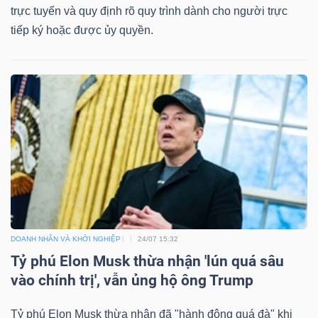
trực tuyến và quy định rõ quy trình dành cho người trực
tiếp ký hoặc được ủy quyền.
DOANH NHÂN VÀ KHỞI NGHIỆP
24/07 15:32
Tỷ phú Elon Musk thừa nhận 'lún quá sâu
vào chính trị', vẫn ủng hộ ông Trump
Tỷ phú Elon Musk thừa nhận đã "hành động quá đà" khi