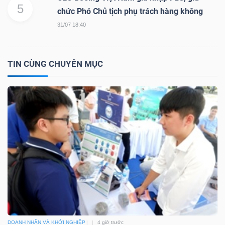
5
chức Phó Chủ tịch phụ trách hàng không
31/07 18:40
TIN CÙNG CHUYÊN MỤC
DOANH NHÂN VÀ KHỞI NGHIỆP
4 giờ trước