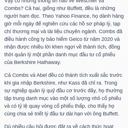
ngữ
Vậy có những thông tin nào về Weschler và
(-)
Combs? Cả hai, giống như Buffett, đều là những
người ham đọc. Theo Yahoo Finance, họ dành hàng
giờ mỗi ngày để nghiên cứu các hồ sơ pháp lý, tạp
Dịch
chí thương mại và tài liệu chuyên ngành. Combs đã
vụ
điều hành công ty bảo hiểm Geico từ năm 2020 và
(-)
nhận được nhiều lời khen ngợi về thành tích, đồng
thời quản lý một phần danh mục đầu tư cổ phiếu
của Berkshire Hathaway.
Đào
tạo
Cả Combs và Abel đều có thành tích xuất sắc trước
khi gia nhập Berkshire, như Kass đã chỉ ra. Trong
sự nghiệp quản lý quỹ đầu cơ trước đây, họ thường
tập trung danh mục vào một số lượng nhỏ cổ phiếu
và có tỷ lệ quay vòng cổ phiếu thấp, cho thấy họ
Sách
cùng chia sẻ triết lý đầu tư dài hạn với ông Buffett.
tài
chính
Dù nhiều câu hỏi được đặt ra về cách thức hoạt