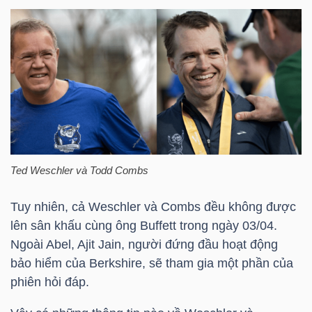
Bài
viết
của
tác
giả
(-)
Báo
Ted Weschler và Todd Combs
cáo
Tuy nhiên, cả Weschler và Combs đều không được
phân
lên sân khấu cùng ông Buffett trong ngày 03/04.
tích
Ngoài Abel, Ajit Jain, người đứng đầu hoạt động
(-)
bảo hiểm của Berkshire, sẽ tham gia một phần của
phiên hỏi đáp.
Thuật