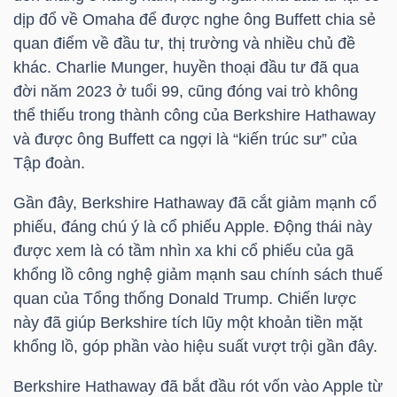
YẾU
dịp đổ về Omaha để được nghe ông Buffett chia sẻ
quan điểm về đầu tư, thị trường và nhiều chủ đề
khác. Charlie Munger, huyền thoại đầu tư đã qua
đời năm 2023 ở tuổi 99, cũng đóng vai trò không
thể thiếu trong thành công của Berkshire Hathaway
TIÊU
và được ông Buffett ca ngợi là “kiến trúc sư” của
DÙNG
Tập đoàn.
THIẾT
YẾU
Gần đây, Berkshire Hathaway đã cắt giảm mạnh cổ
phiếu, đáng chú ý là cổ phiếu Apple. Động thái này
được xem là có tầm nhìn xa khi cổ phiếu của gã
khổng lồ công nghệ giảm mạnh sau chính sách thuế
quan của Tổng thống Donald Trump. Chiến lược
CHĂM
này đã giúp Berkshire tích lũy một khoản tiền mặt
SÓC
khổng lồ, góp phần vào hiệu suất vượt trội gần đây.
SỨC
KHỎE
Berkshire Hathaway đã bắt đầu rót vốn vào Apple từ