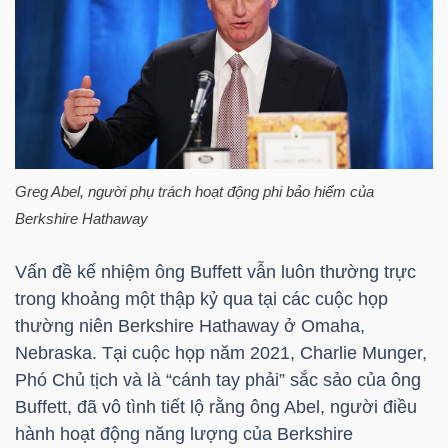
TRÁI
PHIẾU
Greg Abel, người phụ trách hoạt động phi bảo hiểm của
CÔNG
Berkshire Hathaway
CỤ
ĐẦU
Vấn đề kế nhiệm ông Buffett vẫn luôn thường trực
TƯ
trong khoảng một thập kỷ qua tại các cuộc họp
thường niên Berkshire Hathaway ở Omaha,
Nebraska. Tại cuộc họp năm 2021, Charlie Munger,
Phó Chủ tịch và là “cánh tay phải” sắc sảo của ông
TRUY
Buffett, đã vô tình tiết lộ rằng ông Abel, người điều
XUẤT
hành hoạt động năng lượng của Berkshire
DỮ