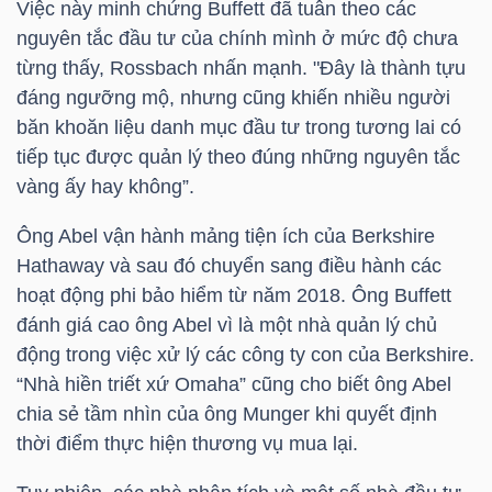
DỊCH
Việc này minh chứng Buffett đã tuân theo các
VỤ
nguyên tắc đầu tư của chính mình ở mức độ chưa
TRUYỀN
từng thấy, Rossbach nhấn mạnh. "Đây là thành tựu
đáng ngưỡng mộ, nhưng cũng khiến nhiều người
THÔNG
băn khoăn liệu danh mục đầu tư trong tương lai có
tiếp tục được quản lý theo đúng những nguyên tắc
vàng ấy hay không”.
TIỆN
Ông Abel vận hành mảng tiện ích của Berkshire
ÍCH
Hathaway và sau đó chuyển sang điều hành các
hoạt động phi bảo hiểm từ năm 2018. Ông Buffett
đánh giá cao ông Abel vì là một nhà quản lý chủ
động trong việc xử lý các công ty con của Berkshire.
“Nhà hiền triết xứ Omaha” cũng cho biết ông Abel
BẤT
chia sẻ tầm nhìn của ông Munger khi quyết định
ĐỘNG
thời điểm thực hiện thương vụ mua lại.
SẢN