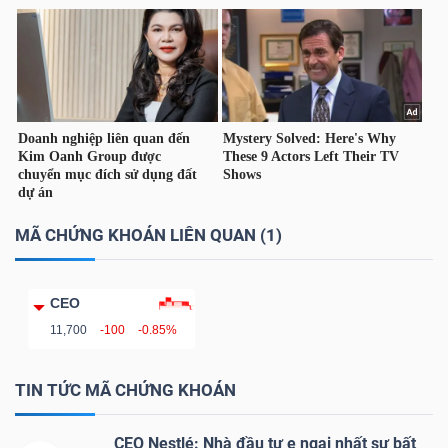
MÃ CHỨNG KHOÁN LIÊN QUAN (1)
CEO
11,700
-100
-0.85%
TIN TỨC MÃ CHỨNG KHOÁN
CEO Nestlé: Nhà đầu tư e ngại nhất sự bất