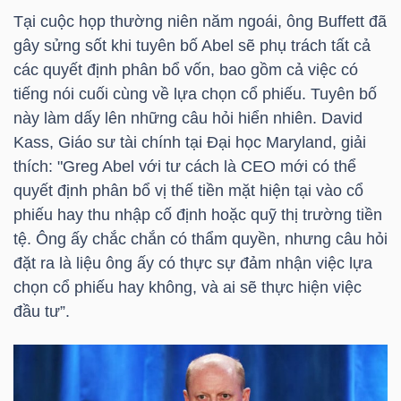
Tại cuộc họp thường niên năm ngoái, ông Buffett đã
gây sửng sốt khi tuyên bố Abel sẽ phụ trách tất cả
NGÀNH
các quyết định phân bổ vốn, bao gồm cả việc có
tiếng nói cuối cùng về lựa chọn cổ phiếu. Tuyên bố
này làm dấy lên những câu hỏi hiển nhiên. David
Kass, Giáo sư tài chính tại Đại học Maryland, giải
DOANH
thích: "Greg Abel với tư cách là
CEO
mới có thể
NGHIỆP
quyết định phân bổ vị thế tiền mặt hiện tại vào cổ
phiếu hay thu nhập cố định hoặc quỹ thị trường tiền
tệ. Ông ấy chắc chắn có thẩm quyền, nhưng câu hỏi
CỔ
đặt ra là liệu ông ấy có thực sự đảm nhận việc lựa
PHIẾU
chọn cổ phiếu hay không, và ai sẽ thực hiện việc
đầu tư”.
PHÁI
SINH