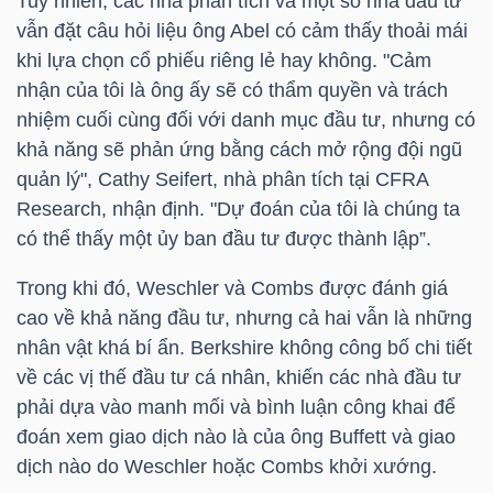
Tuy nhiên, các nhà phân tích và một số nhà đầu tư
Mã
vẫn đặt câu hỏi liệu ông Abel có cảm thấy thoải mái
chứng
khi lựa chọn cổ phiếu riêng lẻ hay không. "Cảm
khoán
nhận của tôi là ông ấy sẽ có thẩm quyền và trách
(-)
nhiệm cuối cùng đối với danh mục đầu tư, nhưng có
khả năng sẽ phản ứng bằng cách mở rộng đội ngũ
Tất cả
Cổ phiếu
Chỉ số
Chứng chỉ quỹ
Chứng 
quản lý", Cathy Seifert, nhà phân tích tại CFRA
Research, nhận định. "Dự đoán của tôi là chúng ta
Lãnh
có thể thấy một ủy ban đầu tư được thành lập”.
đạo
Trong khi đó, Weschler và Combs được đánh giá
(-)
cao về khả năng đầu tư, nhưng cả hai vẫn là những
Tất cả
Người nội bộ
Người liên quan
Cổ đông lớn
nhân vật khá bí ẩn. Berkshire không công bố chi tiết
về các vị thế đầu tư cá nhân, khiến các nhà đầu tư
Tin
phải dựa vào manh mối và bình luận công khai để
tức
đoán xem giao dịch nào là của ông Buffett và giao
(-)
dịch nào do Weschler hoặc Combs khởi xướng.