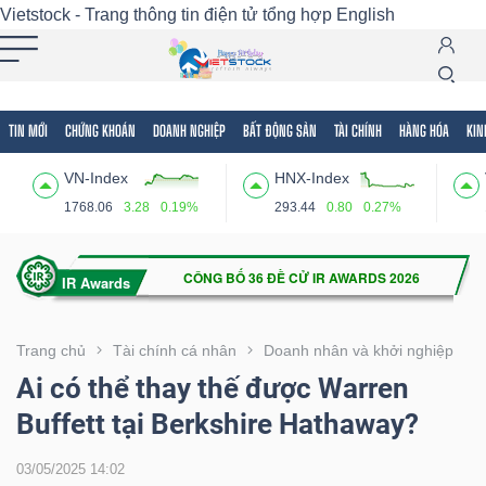
Vietstock - Trang thông tin điện tử tổng hợp
English
TIN MỚI
CHỨNG KHOÁN
DOANH NGHIỆP
BẤT ĐỘNG SẢN
TÀI CHÍNH
HÀNG HÓA
KIN
Tất cả
Tính năng
Ngành
Mã chứng khoán
Lãnh
VN-Index
HNX-Index
Tính
1768.06
3.28
0.19%
293.44
0.80
0.27%
năng
(-)
VIETSTOCK
Trang chủ
Tài chính cá nhân
Doanh nhân và khởi nghiệp
Ai có thể thay thế được Warren
Buffett tại Berkshire Hathaway?
CHỨNG
KHOÁN
03/05/2025 14:02