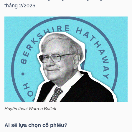
tháng 2/2025.
TÀI
CHÍNH
CÁ
NHÂN
PHÂN
TÍCH
VIETSTOCKFINANCE
Huyền thoại Warren Buffett
VĨ
Ai sẽ lựa chọn cổ phiếu?
MÔ