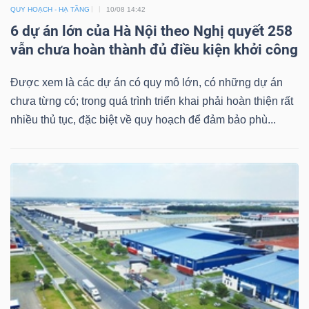
DỊCH
QUY HOẠCH - HẠ TẦNG
10/08 14:42
VỤ
6 dự án lớn của Hà Nội theo Nghị quyết 258
TRUYỀN
vẫn chưa hoàn thành đủ điều kiện khởi công
THÔNG
Được xem là các dự án có quy mô lớn, có những dự án
chưa từng có; trong quá trình triển khai phải hoàn thiện rất
nhiều thủ tục, đặc biệt về quy hoạch để đảm bảo phù...
TIỆN
ÍCH
BẤT
ĐỘNG
SẢN