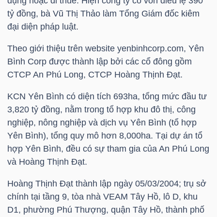
dụng hoặc đi thuê. Hiện công ty có vốn điều lệ 390
tỷ đồng, bà Vũ Thị Thảo làm Tổng Giám đốc kiêm
đại diện pháp luật.
TRÁI
Theo giới thiệu trên website yenbinhcorp.com, Yên
PHIẾU
Bình Corp được thành lập bởi các cổ đông gồm
CTCP An Phú Long, CTCP Hoàng Thịnh Đạt.
KCN Yên Bình có diện tích 693ha, tổng mức đầu tư
CÔNG
3,820 tỷ đồng, nằm trong tổ hợp khu đô thị, công
CỤ
nghiệp, nông nghiệp và dịch vụ Yên Bình (tổ hợp
ĐẦU
Yên Bình), tổng quy mô hơn 8,000ha. Tại dự án tổ
TƯ
hợp Yên Bình, đều có sự tham gia của An Phú Long
và Hoàng Thịnh Đạt.
Hoàng Thịnh Đạt thành lập ngày 05/03/2004; trụ sở
TRUY
chính tại tầng 9, tòa nhà VEAM Tây Hồ, lô D, khu
XUẤT
D1, phường Phú Thượng, quận Tây Hồ, thành phố
DỮ