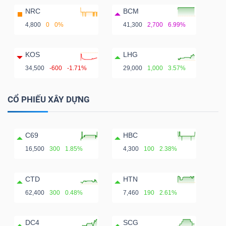
NRC
BCM
4,800
0
0%
41,300
2,700
6.99%
KOS
LHG
34,500
-600
-1.71%
29,000
1,000
3.57%
CỔ PHIẾU XÂY DỰNG
C69
HBC
16,500
300
1.85%
4,300
100
2.38%
CTD
HTN
62,400
300
0.48%
7,460
190
2.61%
DC4
SCG