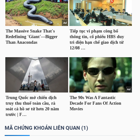
YẾU
TIÊU
DÙNG
THIẾT
YẾU
CHĂM
SÓC
SỨC
MÃ CHỨNG KHOÁN LIÊN QUAN (1)
KHỎE