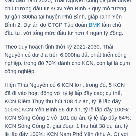
Vào đầu năm 2025, Thái Nguyên cũng đã phê duyệt
chủ trương đầu tư KCN Yên Bình 3 quy mô tương
TÀI
tự gần 300ha tại huyện Phú Bình, giáp ranh Yên
CHÍNH
Bình 2. Dự án do CTCP Tập đoàn
BMK
làm chủ
CÁ
đầu tư, với tổng mức đầu tư hơn 4 ngàn tỷ đồng.
NHÂN
Theo quy hoạch tỉnh thời kỳ 2021-2030, Thái
Nguyên có dư địa trên 6,000ha đất phát triển công
nghiệp, trong đó 70% dành cho KCN, còn lại là cụm
PHÂN
công nghiệp.
TÍCH
Hiện Thái Nguyên có 6 KCN lớn, trong đó, 5 KCN
VIETSTOCKFINANCE
đã đi vào hoạt động với tỷ lệ lấp đầy cao; cụ thể,
KCN Điềm Thụy thu hút 108 dự án, tỷ lệ lấp đầy
100%; KCN Yên Bình 56 dự án, tỷ lệ lấp đầy 100%;
KCN Sông Công 1 với 101 dự án, tỷ lệ lấp đầy 64%;
VĨ
KCN Sông Công 2, giai đoạn 1 thu hút 38 dự án, tỷ
MÔ
lệ lấp đầy 100%; KCN Nam Phổ Yên (khu A, C) với