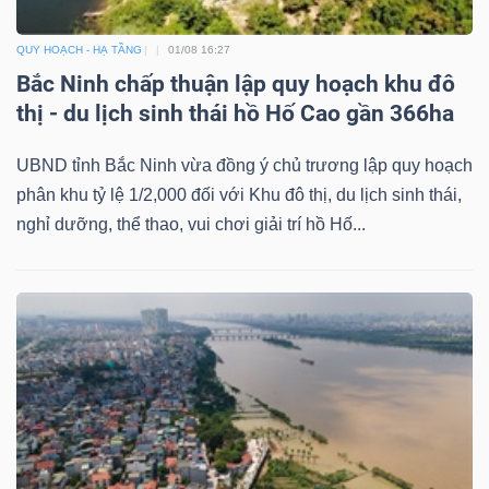
QUY HOẠCH - HẠ TẦNG
01/08 16:27
Bắc Ninh chấp thuận lập quy hoạch khu đô
Dữ
thị - du lịch sinh thái hồ Hố Cao gần 366ha
liệu
tài
UBND tỉnh Bắc Ninh vừa đồng ý chủ trương lập quy hoạch
chính
phân khu tỷ lệ 1/2,000 đối với Khu đô thị, du lịch sinh thái,
nghỉ dưỡng, thể thao, vui chơi giải trí hồ Hố...