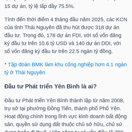
15 dự án, tỷ lệ lấp đầy 75.5%.
Tính đến thời điểm 4 tháng đầu năm 2025, các KCN
NGÀNH
của tỉnh Thái Nguyên đã thu hút được 318 dự án
đầu tư. Trong đó, 178 dự án FDI, với số vốn đăng
ký đầu tư trên 10.6
tỷ USD
và 140 dự án DDI, với
DOANH
số vốn đăng ký đầu tư trên 22.5 ngàn tỷ đồng.
NGHIỆP
*
Tập đoàn BMK làm khu công nghiệp hơn 4.1 ngàn
tỷ ở Thái Nguyên
CỔ
Đầu tư Phát triển Yên Bình là ai?
PHIẾU
Đầu tư Phát triển Yên Bình thành lập từ năm 2008,
trụ sở tại phường Đồng Tiến, thành phố Phổ Yên.
Hoạt động chính trong lĩnh vực kinh doanh bất động
PHÁI
sản, quyền sử dụng đất thuộc chủ sở hữu, chủ sử
SINH