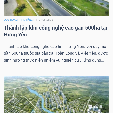
Mã
chứng
khoán
QUY HOẠCH - HẠ TẦNG
07/08 16:33
(-)
Thành lập khu công nghệ cao gần 500ha tại
Hưng Yên
Tất cả
Cổ phiếu
Chỉ số
Chứng chỉ quỹ
Chứng 
Thành lập khu công nghệ cao tỉnh Hưng Yên, với quy mô
Lãnh
gần 500ha thuộc địa bàn xã Hoàn Long và Việt Yên, được
đạo
định hướng thực hiện nhiệm vụ nghiên cứu, ứng dụng...
(-)
Tất cả
Người nội bộ
Người liên quan
Cổ đông lớn
Tin
tức
(-)