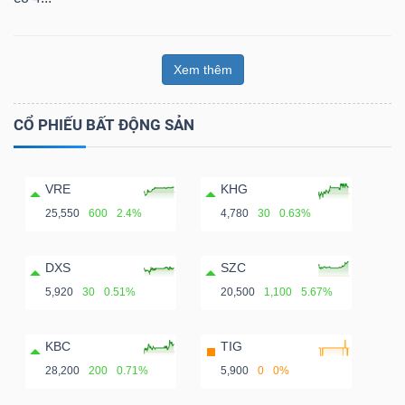
Xem thêm
CỔ PHIẾU BẤT ĐỘNG SẢN
VRE
KHG
25,550
600
2.4%
4,780
30
0.63%
DXS
SZC
5,920
30
0.51%
20,500
1,100
5.67%
KBC
TIG
28,200
200
0.71%
5,900
0
0%