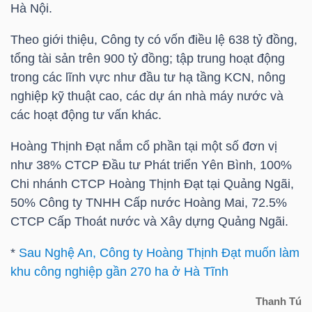
Hà Nội.
LIỆU
Theo giới thiệu, Công ty có vốn điều lệ 638 tỷ đồng,
Ngành
tổng tài sản trên 900 tỷ đồng; tập trung hoạt động
(-)
trong các lĩnh vực như đầu tư hạ tầng KCN, nông
nghiệp kỹ thuật cao, các dự án nhà máy nước và
VS-
các hoạt động tư vấn khác.
SECTOR
Hoàng Thịnh Đạt nắm cổ phần tại một số đơn vị
như 38% CTCP Đầu tư Phát triển Yên Bình, 100%
Chi nhánh CTCP Hoàng Thịnh Đạt tại Quảng Ngãi,
50% Công ty TNHH Cấp nước Hoàng Mai, 72.5%
NĂNG
CTCP Cấp Thoát nước và Xây dựng Quảng Ngãi.
LƯỢNG
*
Sau Nghệ An, Công ty Hoàng Thịnh Đạt muốn làm
khu công nghiệp gần 270 ha ở Hà Tĩnh
Thanh Tú