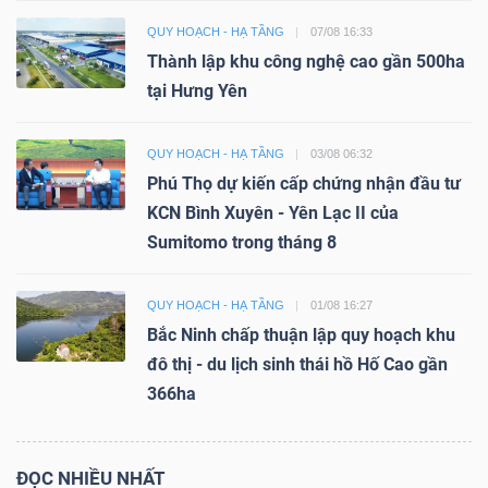
QUY HOẠCH - HẠ TẦNG
07/08 16:33
Thành lập khu công nghệ cao gần 500ha
tại Hưng Yên
QUY HOẠCH - HẠ TẦNG
03/08 06:32
Phú Thọ dự kiến cấp chứng nhận đầu tư
KCN Bình Xuyên - Yên Lạc II của
Sumitomo trong tháng 8
QUY HOẠCH - HẠ TẦNG
01/08 16:27
Bắc Ninh chấp thuận lập quy hoạch khu
đô thị - du lịch sinh thái hồ Hố Cao gần
366ha
ĐỌC NHIỀU NHẤT