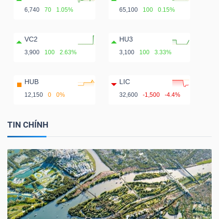
6,740
70
1.05%
65,100
100
0.15%
VC2
HU3
3,900
100
2.63%
3,100
100
3.33%
HUB
LIC
12,150
0
0%
32,600
-1,500
-4.4%
TIN CHÍNH