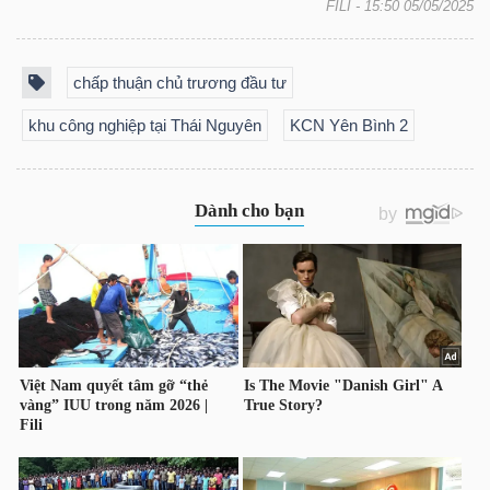
FILI
- 15:50 05/05/2025
NGUYÊN
VẬT
LIỆU
chấp thuận chủ trương đầu tư
khu công nghiệp tại Thái Nguyên
KCN Yên Bình 2
CÔNG
NGHIỆP
TIÊU
DÙNG
KHÔNG
THIẾT