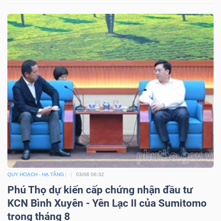
ngữ
(-)
Dịch
vụ
(-)
Đào
tạo
QUY HOẠCH - HẠ TẦNG
03/08 06:32
Phú Thọ dự kiến cấp chứng nhận đầu tư
Sách
KCN Bình Xuyên - Yên Lạc II của Sumitomo
tài
trong tháng 8
chính