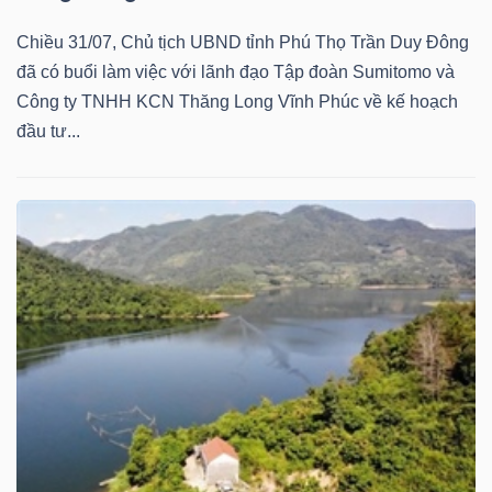
Chiều 31/07, Chủ tịch UBND tỉnh Phú Thọ Trần Duy Đông
đã có buổi làm việc với lãnh đạo Tập đoàn Sumitomo và
Công ty TNHH KCN Thăng Long Vĩnh Phúc về kế hoạch
đầu tư...
Công
cụ
đầu
tư
Truyền
thông
tài
chính