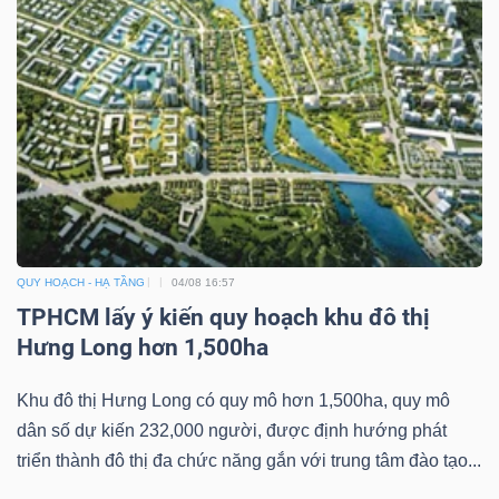
Bài
viết
của
tác
giả
(-)
Báo
QUY HOẠCH - HẠ TẦNG
04/08 16:57
cáo
TPHCM lấy ý kiến quy hoạch khu đô thị
phân
Hưng Long hơn 1,500ha
tích
(-)
Khu đô thị Hưng Long có quy mô hơn 1,500ha, quy mô
dân số dự kiến 232,000 người, được định hướng phát
triển thành đô thị đa chức năng gắn với trung tâm đào tạo...
Thuật