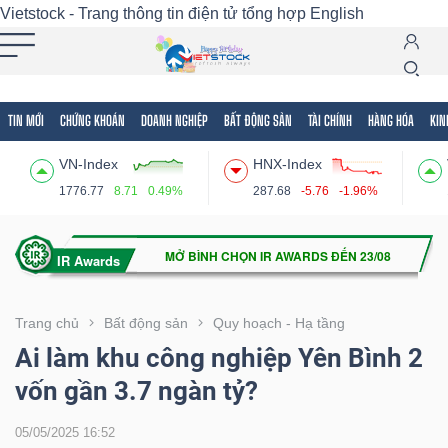
Vietstock - Trang thông tin điện tử tổng hợp
English
TIN MỚI
CHỨNG KHOÁN
DOANH NGHIỆP
BẤT ĐỘNG SẢN
TÀI CHÍNH
HÀNG HÓA
KIN
Tất cả
Tính năng
Ngành
Mã chứng khoán
Lãnh
VN-Index
HNX-Index
Tính
1776.77
8.71
0.49%
287.68
-5.76
-1.96%
năng
(-)
VIETSTOCK
Trang chủ
Bất động sản
Quy hoạch - Hạ tầng
Ai làm khu công nghiệp Yên Bình 2
vốn gần 3.7 ngàn tỷ?
CHỨNG
KHOÁN
05/05/2025 16:52