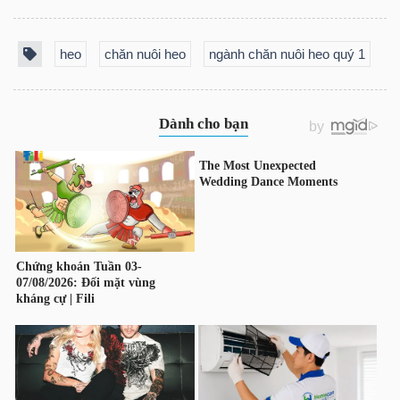
ngữ
(-)
heo
chăn nuôi heo
ngành chăn nuôi heo quý 1
Dịch
vụ
(-)
Đào
tạo
Sách
tài
chính