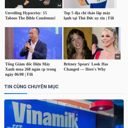
Công
cụ
đầu
tư
TIN CÙNG CHUYÊN MỤC
Truyền
thông
tài
chính