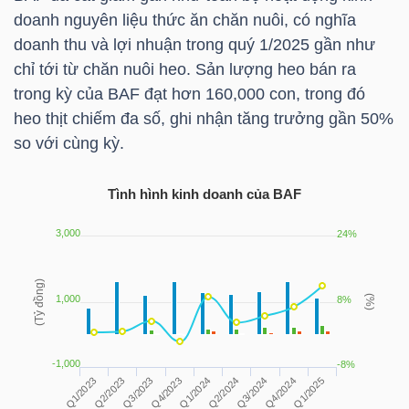
LIỆU
doanh nguyên liệu thức ăn chăn nuôi, có nghĩa
doanh thu và lợi nhuận trong quý 1/2025 gần như
Ngành
chỉ tới từ chăn nuôi heo. Sản lượng heo bán ra
(-)
trong kỳ của
BAF
đạt hơn 160,000 con, trong đó
heo thịt chiếm đa số, ghi nhận tăng trưởng gần 50%
VS-
so với cùng kỳ.
SECTOR
Tình hình kinh doanh của
BAF
NĂNG
LƯỢNG