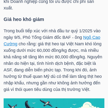
khi Doanh nghiệp cũng tối ưu được chi phí sản
xuất.
Giá heo khó giảm
TÀI
CHÍNH
Trong buổi tiếp xúc với nhà đầu tư quý 1/2025 vào
ngày 9/5, Phó Tổng Giám đốc
BAF
- ông
Ngô Cao
Cường
cho rằng: giá thịt heo tại Việt Nam khó lòng
xuống dưới mức 60,000 đồng/kg được, mà nhiều
khả năng sẽ tăng lên mức 80,000 đồng/kg. Nguyên
CÔNG
nhân do hiện tại, tình hình dịch bệnh, đặc biệt là
NGHỆ
ASF, đang diễn biến phức tạp. Trong khi đó, ảnh
THÔNG
hưởng từ thuế quan Mỹ dù có thể làm tăng thịt heo
TIN
nhập khẩu, nhưng gần như không ảnh hưởng đến
giá vì thói quen tiêu dùng của thị trường Việt.