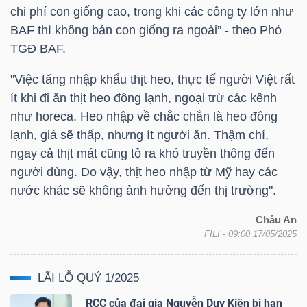
chi phí con giống cao, trong khi các công ty lớn như
Mã
BAF
thì không bán con giống ra ngoài” - theo Phó
chứng
TGĐ
BAF
.
khoán
(-)
"Việc tăng nhập khẩu thịt heo, thực tế người Việt rất
ít khi đi ăn thịt heo đông lạnh, ngoại trừ các kênh
Tất cả
Cổ phiếu
Chỉ số
Chứng chỉ quỹ
Chứng 
như horeca. Heo nhập về chắc chắn là heo đông
lạnh, giá sẽ thấp, nhưng ít người ăn. Thậm chí,
Lãnh
ngay cả thịt mát cũng tỏ ra khó truyền thông đến
đạo
người dùng. Do vậy, thịt heo nhập từ Mỹ hay các
(-)
nước khác sẽ không ảnh hưởng đến thị trường".
Tất cả
Người nội bộ
Người liên quan
Cổ đông lớn
Châu An
FILI
- 09:00 17/05/2025
Tin
tức
LÃI LỖ QUÝ 1/2025
(-)
RCC của đại gia Nguyễn Duy Kiên bị hạn