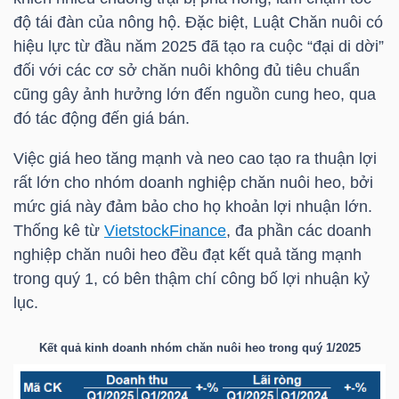
độ tái đàn của nông hộ. Đặc biệt, Luật Chăn nuôi có
TÀI
hiệu lực từ đầu năm 2025 đã tạo ra cuộc “đại di dời”
CHÍNH
đối với các cơ sở chăn nuôi không đủ tiêu chuẩn
CÁ
cũng gây ảnh hưởng lớn đến nguồn cung heo, qua
đó tác động đến giá bán.
NHÂN
Việc giá heo tăng mạnh và neo cao tạo ra thuận lợi
rất lớn cho nhóm doanh nghiệp chăn nuôi heo, bởi
PHÂN
mức giá này đảm bảo cho họ khoản lợi nhuận lớn.
TÍCH
Thống kê từ
VietstockFinance
, đa phần các doanh
nghiệp chăn nuôi heo đều đạt kết quả tăng mạnh
VIETSTOCKFINANCE
trong quý 1, có bên thậm chí công bố lợi nhuận kỷ
lục.
Kết quả kinh doanh nhóm chăn nuôi heo trong quý 1/2025
VĨ
MÔ