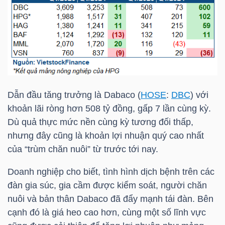
NGÀNH
DOANH
Dẫn đầu tăng trưởng là Dabaco (
HOSE
:
DBC
) với
NGHIỆP
khoản lãi ròng hơn 508 tỷ đồng, gấp 7 lần cùng kỳ.
Dù quả thực mức nền cùng kỳ tương đối thấp,
nhưng đây cũng là khoản lợi nhuận quý cao nhất
CỔ
của “trùm chăn nuôi” từ trước tới nay.
PHIẾU
Doanh nghiệp cho biết, tình hình dịch bệnh trên các
đàn gia súc, gia cầm được kiểm soát, người chăn
nuôi và bản thân Dabaco đã đẩy mạnh tái đàn. Bên
PHÁI
cạnh đó là giá heo cao hơn, cùng một số lĩnh vực
SINH