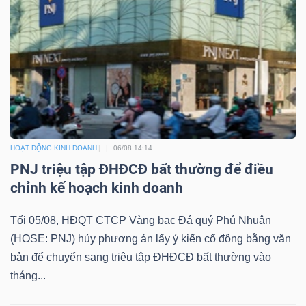
HOẠT ĐỘNG KINH DOANH
06/08 14:14
PNJ triệu tập ĐHĐCĐ bất thường để điều
chỉnh kế hoạch kinh doanh
Tối 05/08, HĐQT CTCP Vàng bạc Đá quý Phú Nhuận
(HOSE: PNJ) hủy phương án lấy ý kiến cổ đông bằng văn
bản để chuyển sang triệu tập ĐHĐCĐ bất thường vào
tháng...