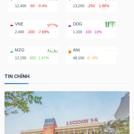
12,400
-50
-0.4%
13,200
-250
-1.86%
VNE
DDG
2,400
-200
-7.69%
1,100
100
10%
MZG
ANI
12,150
200
1.67%
48,100
0
0%
TIN CHÍNH