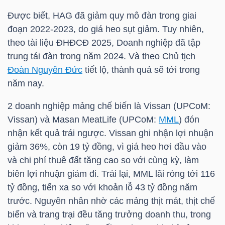
YẾU
Được biết,
HAG
đã giảm quy mô đàn trong giai
đoạn 2022-2023, do giá heo sụt giảm. Tuy nhiên,
theo tài liệu ĐHĐCĐ 2025, Doanh nghiệp đã tập
trung tái đàn trong năm 2024. Và theo Chủ tịch
TIÊU
Đoàn Nguyên Đức
tiết lộ, thành quả sẽ tới trong
DÙNG
năm nay.
THIẾT
2 doanh nghiệp mảng chế biến là Vissan (UPCoM:
YẾU
Vissan) và Masan MeatLife (UPCoM:
MML
) đón
nhận kết quả trái ngược. Vissan ghi nhận lợi nhuận
giảm 36%, còn 19 tỷ đồng, vì giá heo hơi đầu vào
và chi phí thuê đất tăng cao so với cùng kỳ, làm
CHĂM
biên lợi nhuận giảm đi. Trái lại,
MML
lãi ròng tới 116
SÓC
tỷ đồng, tiến xa so với khoản lỗ 43 tỷ đồng năm
SỨC
trước. Nguyên nhân nhờ các mảng thịt mát, thịt chế
KHỎE
biến và trang trại đều tăng trưởng doanh thu, trong