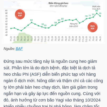
HÀNG
HÓA
KINH
TẾ
Nguồn:
BAF
THẾ
Đứng sau mức tăng này là nguồn cung heo giảm
GIỚI
sút. Phần lớn là do dịch bệnh, đặc biệt là dịch tả
heo châu Phi (ASF) diễn biến phức tạp với hàng
ngàn ổ dịch mới. Nông dân và thậm chí cả các công
ty lớn phải bán heo chạy dịch, làm giá giảm trong
ĐÔNG
ngắn hạn và gây áp lực đến nguồn cung. Cùng với
DƯƠNG
đó, ảnh hưởng từ cơn bão Yagi vào tháng 10/2024
khiến nhiều chuồng trại bị phá hỏng, làm chậm tốc