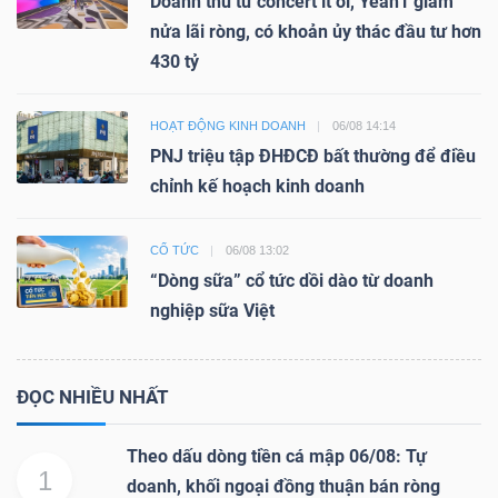
Doanh thu từ concert ít ỏi, Yeah1 giảm
nửa lãi ròng, có khoản ủy thác đầu tư hơn
430 tỷ
HOẠT ĐỘNG KINH DOANH
06/08 14:14
PNJ triệu tập ĐHĐCĐ bất thường để điều
chỉnh kế hoạch kinh doanh
CỔ TỨC
06/08 13:02
“Dòng sữa” cổ tức dồi dào từ doanh
nghiệp sữa Việt
ĐỌC NHIỀU NHẤT
Theo dấu dòng tiền cá mập 06/08: Tự
1
doanh, khối ngoại đồng thuận bán ròng