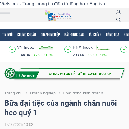
Vietstock - Trang thông tin điện tử tổng hợp
English
TIN MỚI
CHỨNG KHOÁN
DOANH NGHIỆP
BẤT ĐỘNG SẢN
TÀI CHÍNH
HÀNG HÓA
KIN
Tất cả
Tính năng
Ngành
Mã chứng khoán
Lãnh
VN-Index
HNX-Index
Tính
1768.06
3.28
0.19%
293.44
0.80
0.27%
năng
(-)
VIETSTOCK
Trang chủ
Doanh nghiệp
Hoạt động kinh doanh
Bữa đại tiệc của ngành chăn nuôi
heo quý 1
CHỨNG
KHOÁN
17/05/2025 10:02