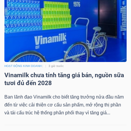
Dữ
liệu
tài
chính
HOẠT ĐỘNG KINH DOANH
3 giờ trước
Vinamilk chưa tính tăng giá bán, nguồn sữa
tươi đủ đến 2028
Ban lãnh đạo Vinamilk cho biết tăng trưởng nửa đầu năm
đến từ việc cải thiện cơ cấu sản phẩm, mở rộng thị phần
và tái cấu trúc hệ thống phân phối thay vì tăng giá...