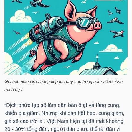
DỊCH
VỤ
TRUYỀN
THÔNG
TIỆN
ÍCH
Giá heo nhiều khả năng tiếp tục bay cao trong năm 2025. Ảnh
minh họa
“Dịch phức tạp sẽ làm dân bán ồ ạt và tăng cung,
BẤT
khiến giá giảm. Nhưng khi bán hết heo, cung giảm,
ĐỘNG
giá sẽ cao trở lại. Việt Nam hiện tại đã mất khoảng
SẢN
20 - 30% tổng đàn, người dân chưa thể tái đàn vì