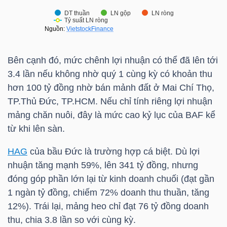
NGUYÊN
VẬT
LIỆU
Bên cạnh đó, mức chênh lợi nhuận có thể đã lên tới
3.4 lần nếu không nhờ quý 1 cùng kỳ có khoản thu
hơn 100 tỷ đồng nhờ bán mảnh đất ở Mai Chí Thọ,
CÔNG
TP.Thủ Đức,
TP.HCM
. Nếu chỉ tính riêng lợi nhuận
NGHIỆP
mảng chăn nuôi, đây là mức cao kỷ lục của
BAF
kể
từ khi lên sàn.
HAG
của bầu Đức là trường hợp cá biệt. Dù lợi
nhuận tăng mạnh 59%, lên 341 tỷ đồng, nhưng
TIÊU
đóng góp phần lớn lại từ kinh doanh chuối (đạt gần
DÙNG
1 ngàn tỷ đồng, chiếm 72% doanh thu thuần, tăng
KHÔNG
12%). Trái lại, mảng heo chỉ đạt 76 tỷ đồng doanh
THIẾT
thu, chia 3.8 lần so với cùng kỳ.