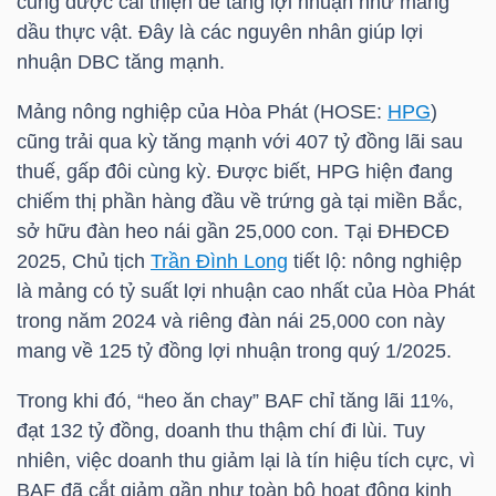
cũng được cải thiện để tăng lợi nhuận như mảng
dầu thực vật. Đây là các nguyên nhân giúp lợi
nhuận
DBC
tăng mạnh.
TRÁI
Mảng nông nghiệp của Hòa Phát (
HOSE
:
HPG
)
PHIẾU
cũng trải qua kỳ tăng mạnh với 407 tỷ đồng lãi sau
thuế, gấp đôi cùng kỳ. Được biết,
HPG
hiện đang
chiếm thị phần hàng đầu về trứng gà tại miền Bắc,
CÔNG
sở hữu đàn heo nái gần 25,000 con. Tại ĐHĐCĐ
CỤ
2025, Chủ tịch
Trần Đình Long
tiết lộ: nông nghiệp
ĐẦU
là mảng có tỷ suất lợi nhuận cao nhất của Hòa Phát
TƯ
trong năm 2024 và riêng đàn nái 25,000 con này
mang về 125 tỷ đồng lợi nhuận trong quý 1/2025.
Trong khi đó, “heo ăn chay”
BAF
chỉ tăng lãi 11%,
TRUY
đạt 132 tỷ đồng, doanh thu thậm chí đi lùi. Tuy
XUẤT
nhiên, việc doanh thu giảm lại là tín hiệu tích cực, vì
DỮ
BAF
đã cắt giảm gần như toàn bộ hoạt động kinh