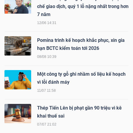
chế giao dịch, quý 1 lỗ nặng nhất trong hơn
Bài
7 năm
viết
12/06 14:31
của
tác
Pomina trình kế hoạch khắc phục, xin gia
giả
hạn BCTC kiểm toán tới 2026
(-)
08/08 10:39
Báo
Một công ty gỗ ghi nhầm số liệu kế hoạch
cáo
vì lỗi đánh máy
phân
11/07 11:58
tích
(-)
Thép Tiến Lên bị phạt gần 90 triệu vì kê
khai thuế sai
Thuật
07/07 21:02