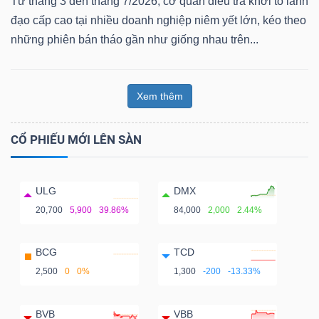
Từ tháng 3 đến tháng 7/2026, cơ quan điều tra khởi tố lãnh
đạo cấp cao tại nhiều doanh nghiệp niêm yết lớn, kéo theo
những phiên bán tháo gần như giống nhau trên...
Xem thêm
CỔ PHIẾU MỚI LÊN SÀN
ULG
DMX
20,700
5,900
39.86%
84,000
2,000
2.44%
BCG
TCD
2,500
0
0%
1,300
-200
-13.33%
BVB
VBB