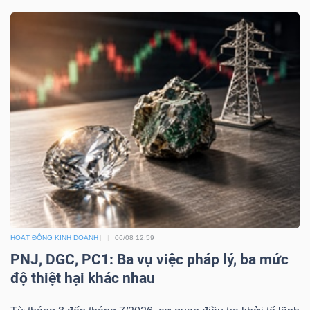
HOẠT ĐỘNG KINH DOANH
06/08 12:59
PNJ, DGC, PC1: Ba vụ việc pháp lý, ba mức
độ thiệt hại khác nhau