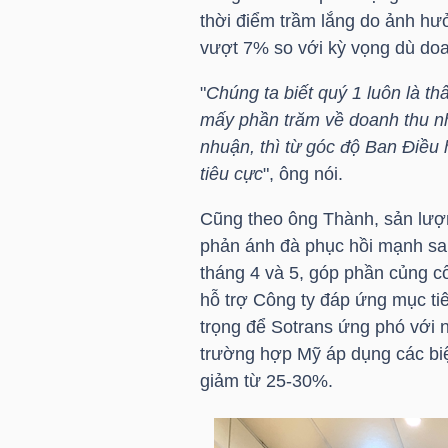
thời điểm trầm lắng do ảnh hưở
vượt 7% so với kỳ vọng dù do
TÀI
CHÍNH
"
Chúng ta biết quý 1 luôn là th
CÁ
mấy phần trăm về doanh thu nh
NHÂN
nhuận, thì từ góc độ Ban Điều h
tiêu cực
", ông nói.
Cũng theo ông Thành, sản lượ
PHÂN
phản ánh đà phục hồi mạnh sau
TÍCH
tháng 4 và 5, góp phần củng cố
VIETSTOCKFINANCE
hỗ trợ Công ty đáp ứng mục ti
trọng để Sotrans ứng phó với nh
trường hợp Mỹ áp dụng các biệ
giảm từ 25-30%.
VĨ
MÔ