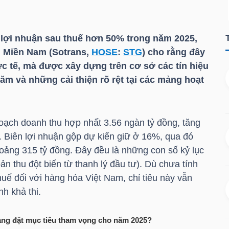
 lợi nhuận sau thuế hơn 50% trong năm 2025,
 Miền Nam (Sotrans,
HOSE
:
STG
) cho rằng đây
c tế, mà được xây dựng trên cơ sở các tín hiệu
ăm và những cải thiện rõ rệt tại các mảng hoạt
oạch doanh thu hợp nhất 3.56 ngàn tỷ đồng, tăng
 Biên lợi nhuận gộp dự kiến giữ ở 16%, qua đó
hoảng 315 tỷ đồng. Đây đều là những con số kỷ lục
ản thu đột biến từ thanh lý đầu tư). Dù chưa tính
huế đối với hàng hóa Việt Nam, chỉ tiêu này vẫn
nh khả thi.
đang đặt mục tiêu tham vọng cho năm 2025?