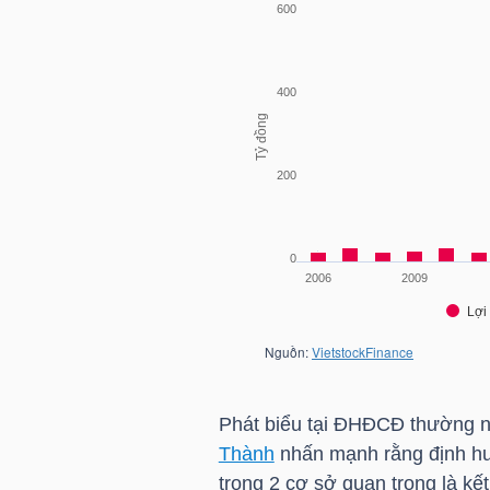
HÀNG
HÓA
KINH
TẾ
THẾ
GIỚI
ĐÔNG
Phát biểu tại ĐHĐCĐ thường 
DƯƠNG
Thành
nhấn mạnh rằng định hư
trong 2 cơ sở quan trọng là k