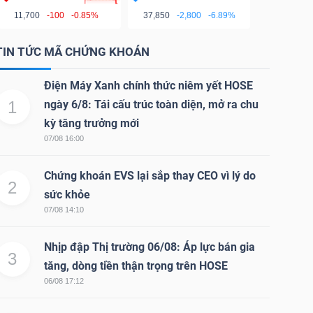
11,700
-100
-0.85%
37,850
-2,800
-6.89%
TIN TỨC MÃ CHỨNG KHOÁN
Điện Máy Xanh chính thức niêm yết HOSE
1
ngày 6/8: Tái cấu trúc toàn diện, mở ra chu
kỳ tăng trưởng mới
07/08 16:00
Chứng khoán EVS lại sắp thay CEO vì lý do
2
sức khỏe
07/08 14:10
Nhịp đập Thị trường 06/08: Áp lực bán gia
3
tăng, dòng tiền thận trọng trên HOSE
06/08 17:12