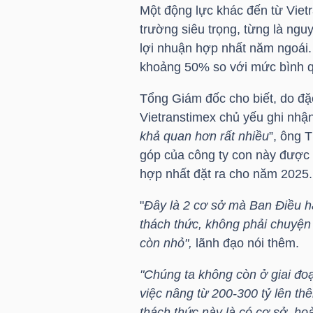
Một động lực khác đến từ Vietr
trường siêu trọng, từng là ngu
lợi nhuận hợp nhất năm ngoái.
TRÁI
khoảng 50% so với mức bình 
PHIẾU
Tổng Giám đốc cho biết, do đặ
Vietranstimex chủ yếu ghi nhận
khả quan hơn rất nhiều
”, ông T
CÔNG
góp của công ty con này được 
CỤ
hợp nhất đặt ra cho năm 2025.
ĐẦU
TƯ
"
Đây là 2 cơ sở mà Ban Điều h
thách thức, không phải chuyện 
còn nhỏ",
lãnh đạo nói thêm.
TRUY
"Chúng ta không còn ở giai đoạ
XUẤT
việc nâng từ 200-300 tỷ lên t
DỮ
thách thức này là có cơ sở, ho