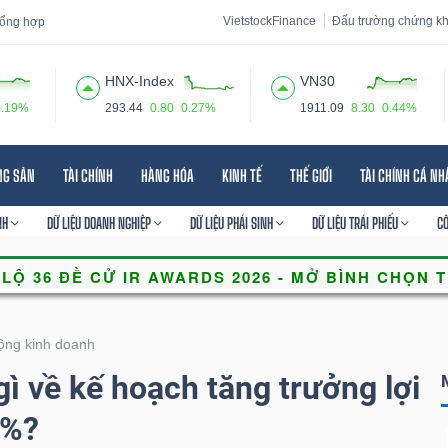
VietstockFinance
Đấu trường chứng k
 tổng hợp
HNX-Index
VN30
0.19%
293.44
0.80
0.27%
1911.09
8.30
0.44%
 đạo
Tin tức
Báo cáo phân tích
Thuật ngữ
Dịch vụ
NG SẢN
TÀI CHÍNH
HÀNG HÓA
KINH TẾ
THẾ GIỚI
TÀI CHÍNH CÁ N
NH
DỮ LIỆU DOANH NGHIỆP
DỮ LIỆU PHÁI SINH
DỮ LIỆU TRÁI PHIẾU
C
ộng kinh doanh
ì về kế hoạch tăng trưởng lợi
4%?