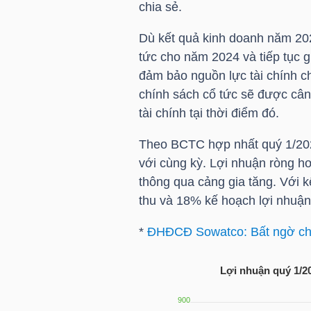
chia sẻ.
NGUYÊN
VẬT
Dù kết quả kinh doanh năm 202
LIỆU
tức cho năm 2024 và tiếp tục g
đảm bảo nguồn lực tài chính c
chính sách cổ tức sẽ được cân 
tài chính tại thời điểm đó.
CÔNG
Theo BCTC hợp nhất quý 1/202
NGHIỆP
với cùng kỳ. Lợi nhuận ròng h
thông qua cảng gia tăng. Với 
thu và 18% kế hoạch lợi nhuậ
*
ĐHĐCĐ Sowatco: Bất ngờ chia
TIÊU
DÙNG
Lợi nhuận quý 1/2
KHÔNG
THIẾT