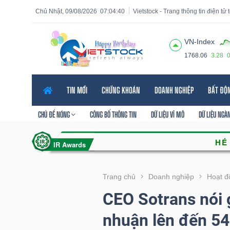
Chủ Nhật, 09/08/2026
07:04:41
Vietstock - Trang thông tin điện tử
VN-Index
1768.06
3.28
Tất cả
Tính năng
Ngành
Mã chứng khoán
Lãnh
TIN MỚI
CHỨNG KHOÁN
DOANH NGHIỆP
BẤT ĐỘ
Tính
năng
CHỦ ĐỀ NÓNG
CÔNG BỐ THÔNG TIN
DỮ LIỆU VĨ MÔ
DỮ LIỆU NGÀ
(-)
VIETSTOCK
Trang chủ
Doanh nghiệp
Hoạt đ
CEO Sotrans nói g
CHỨNG
nhuận lên đến 5
KHOÁN