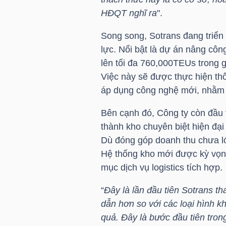
LIỆU
HĐQT nghĩ ra
".
Song song, Sotrans đang triển
Ngành
lực. Nổi bật là dự án nâng cô
(-)
lên tối đa 760,000TEUs trong 
VS-
Việc này sẽ được thực hiện thôn
SECTOR
áp dụng công nghệ mới, nhằm k
Bên cạnh đó, Công ty còn đầu 
thành kho chuyên biệt hiện đạ
Dù đóng góp doanh thu chưa lớ
Hệ thống kho mới được kỳ vọng
NĂNG
mục dịch vụ logistics tích hợp.
LƯỢNG
“
Đây là lần đầu tiên Sotrans th
dẫn hơn so với các loại hình k
quả. Đây là bước đầu tiên tron