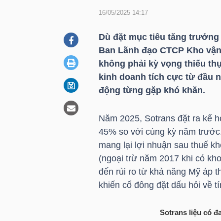
16/05/2025 14:17
DOANH
Dù đặt mục tiêu tăng trưởng
NGHIỆP
Ban Lãnh đạo CTCP Kho vận
không phải kỳ vọng thiếu thự
kinh doanh tích cực từ đầu n
động từng gặp khó khăn.
BẤT
ĐỘNG
Năm 2025, Sotrans đặt ra kế h
SẢN
45% so với cùng kỳ năm trước.
mang lại lợi nhuận sau thuế k
(ngoại trừ năm 2017 khi có kho
TÀI
đến rủi ro từ khả năng Mỹ áp t
CHÍNH
khiến cổ đông đặt dấu hỏi về tí
Sotrans liệu có 