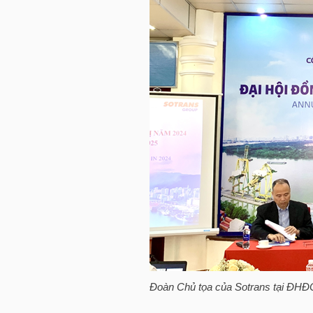
NGÀNH
DOANH
NGHIỆP
CỔ
PHIẾU
PHÁI
Đoàn Chủ tọa của Sotrans tại ĐHĐ
SINH