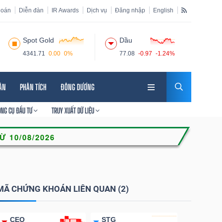
hoán
Diễn đàn
IR Awards
Dịch vụ
Đăng nhập
English
Spot Gold
Dầu
4341.71
0.00
0%
77.08
-0.97
-1.24%
HÂN
PHÂN TÍCH
ĐÔNG DƯƠNG
ÔNG CỤ ĐẦU TƯ
TRUY XUẤT DỮ LIỆU
MÃ CHỨNG KHOÁN LIÊN QUAN (2)
CEO
STG