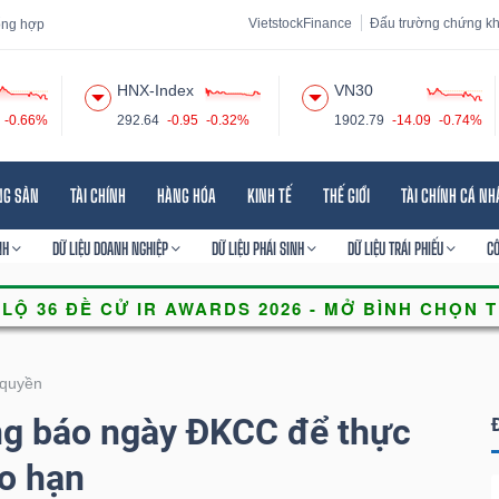
VietstockFinance
Đấu trường chứng k
tổng hợp
HNX-Index
VN30
-0.66%
292.64
-0.95
-0.32%
1902.79
-14.09
-0.74%
 đạo
Tin tức
Báo cáo phân tích
Thuật ngữ
Dịch vụ
NG SẢN
TÀI CHÍNH
HÀNG HÓA
KINH TẾ
THẾ GIỚI
TÀI CHÍNH CÁ N
NH
DỮ LIỆU DOANH NGHIỆP
DỮ LIỆU PHÁI SINH
DỮ LIỆU TRÁI PHIẾU
C
quyền
g báo ngày ĐKCC để thực
o hạn