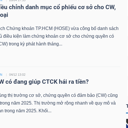
ỀN
28/04 17:33
ều chỉnh danh mục cổ phiếu cơ sở cho CW,
loại
ịch Chứng khoán TP.HCM (HOSE) vừa công bố danh sách
đủ điều kiện làm chứng khoán cơ sở cho chứng quyền có
W) trong kỳ phát hành tháng...
ỀN
04/12 13:02
 có đang giúp CTCK hái ra tiền?
ùng thị trường cơ sở, chứng quyền có đảm bảo (CW) cũng
 trong năm 2025. Thị trường mở rộng nhanh về quy mô và
n trong năm 2025. Khối...