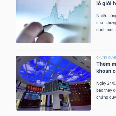
lỗ giới 
LIỆU
Nhiều công
Ngành
chơi chứn
(-)
danh mục 
VS-
SECTOR
CHỨNG QUY
Thêm mộ
khoán c
NĂNG
Ngày 24/0
LƯỢNG
báo thay đ
chứng quy