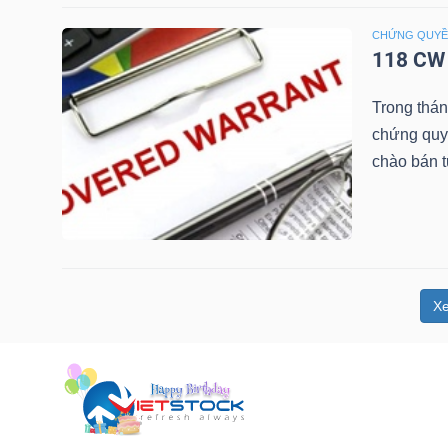
NGUYÊN
CHỨNG QUY
VẬT
118 CW 
LIỆU
Trong thá
chứng quy
chào bán 
CÔNG
NGHIỆP
X
TIÊU
DÙNG
KHÔNG
THIẾT