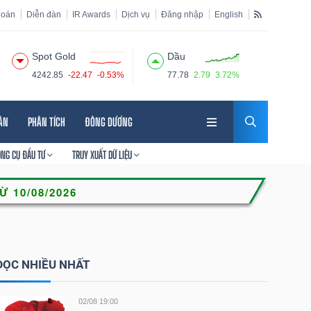
hoán
Diễn đàn
IR Awards
Dịch vụ
Đăng nhập
English
Spot Gold
Dầu
4242.85
-22.47
-0.53%
77.78
2.79
3.72%
HÂN
PHÂN TÍCH
ĐÔNG DƯƠNG
ÔNG CỤ ĐẦU TƯ
TRUY XUẤT DỮ LIỆU
ĐỌC NHIỀU NHẤT
02/08 19:00