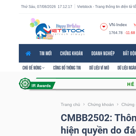
Thứ Sáu, 07/08/2026
17:12:18
Vietstock - Trang thông tin điện tử 
VN-Index
1764.78
-11.68
Tất cả
Tính năng
Ngành
Mã chứng khoán
Lãnh
TIN MỚI
CHỨNG KHOÁN
DOANH NGHIỆP
BẤT ĐỘ
Tính
năng
CHỦ ĐỀ NÓNG
CÔNG BỐ THÔNG TIN
DỮ LIỆU VĨ MÔ
DỮ LIỆU NGÀ
(-)
VIETSTOCK
Trang chủ
Chứng khoán
Chứng 
CMBB2502: Thôn
CHỨNG
hiện quyền do đá
KHOÁN