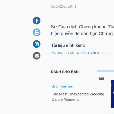
09/05/2025 19:41
DOANH
NGHIỆP
Sở Giao dịch Chứng khoán Th
hiện quyền do đáo hạn Chứng
Tài liệu đính kèm:
BẤT
20250509 - CMBB2502 - TB NDKCC thuc hie
ĐỘNG
SẢN
CMBB2502: Thông báo ngày ĐK
TÀI
CHÍNH