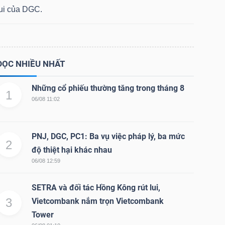
lui của DGC.
ĐỌC NHIỀU NHẤT
Những cổ phiếu thường tăng trong tháng 8
1
06/08 11:02
PNJ, DGC, PC1: Ba vụ việc pháp lý, ba mức
2
độ thiệt hại khác nhau
06/08 12:59
SETRA và đối tác Hồng Kông rút lui,
3
Vietcombank nắm trọn Vietcombank
Tower