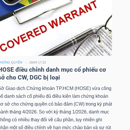
CHỨNG QUYỀN
28/04 17:33
HOSE điều chỉnh danh mục cổ phiếu cơ
sở cho CW, DGC bị loại
Sở Giao dịch Chứng khoán TP.HCM (HOSE) vừa công
bố danh sách cổ phiếu đủ điều kiện làm chứng khoán
cơ sở cho chứng quyền có bảo đảm (CW) trong kỳ phát
hành tháng 4/2026. So với kỳ tháng 1/2026, danh mục
hông có nhiều thay đổi về cấu phần, tuy nhiên ghi
nhận một số điều chỉnh về hạn mức chào bán và sự rút