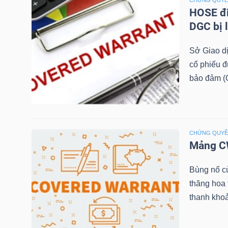
CHỨNG QUY
HOSE đi
TÀI
DGC bị 
CHÍNH
Sở Giao d
CÁ
cổ phiếu 
NHÂN
bảo đảm (C
PHÂN
TÍCH
CHỨNG QUY
Mảng CW
VIETSTOCKFINANCE
Bùng nổ c
thăng hoa
thanh khoả
VĨ
MÔ