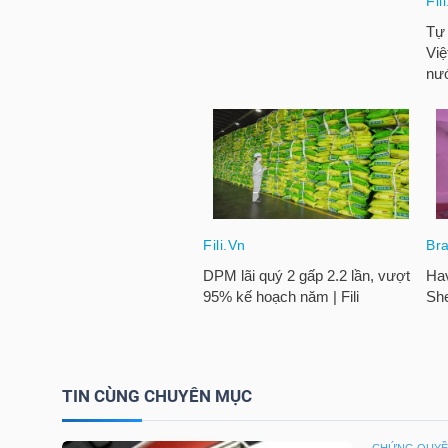
HÀNG
HÓA
KINH
TẾ
THẾ
GIỚI
ĐÔNG
TIN CÙNG CHUYÊN MỤC
DƯƠNG