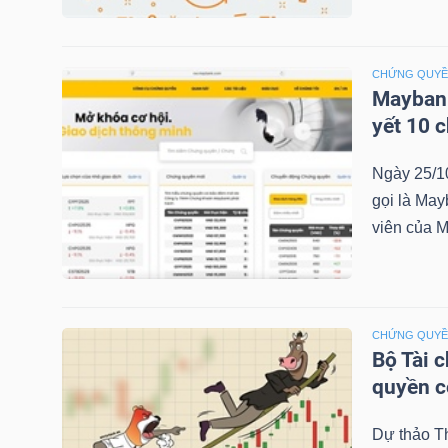
NGÀNH
CHỨNG QUY
Maybank
yết 10 
DOANH
Ngày 25/1
NGHIỆP
gọi là May
viên của M
CỔ
PHIẾU
CHỨNG QUY
Bộ Tài 
quyền 
PHÁI
Dự thảo T
SINH