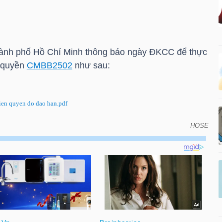
ành phố Hồ Chí Minh thông báo ngày ĐKCC để thực
 quyền
CMBB2502
như sau:
n quyen do dao han.pdf
HOSE
CC để thực hiện quyền do đáo hạn