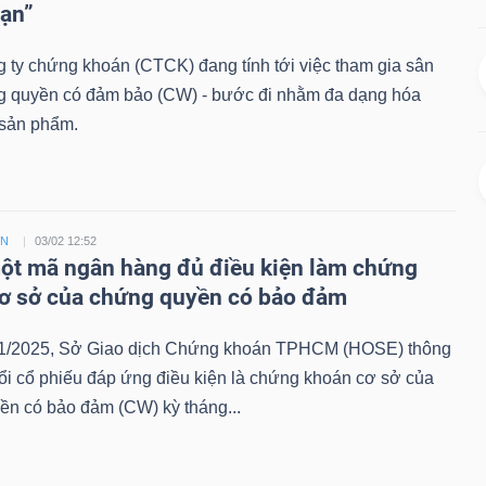
hạn”
 ty chứng khoán (CTCK) đang tính tới việc tham gia sân
g quyền có đảm bảo (CW) - bước đi nhằm đa dạng hóa
sản phẩm.
ỀN
03/02 12:52
t mã ngân hàng đủ điều kiện làm chứng
ơ sở của chứng quyền có bảo đảm
1/2025, Sở Giao dịch Chứng khoán TPHCM (HOSE) thông
ổi cổ phiếu đáp ứng điều kiện là chứng khoán cơ sở của
ền có bảo đảm (CW) kỳ tháng...