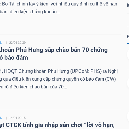
Bộ Tài chính lấy ý kiến, với nhiều quy định cụ thể về hạn
án, điều kiện chứng khoán...
ỀN
22/04 19:39
hoán Phú Hưng sắp chào bán 70 chứng
có bảo đảm
4, HĐQT Chứng khoán Phú Hưng (UPCoM: PHS) ra Nghị
ng qua điều kiện cung cấp chứng quyền có bảo đảm (CW)
êu rõ điều kiện chào bán của 70...
ỀN
14/04 09:15
ạt CTCK tính gia nhập sân chơi “lời vô hạn,