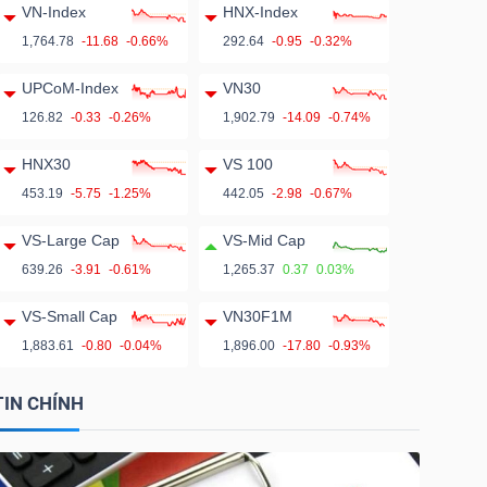
VN-Index
HNX-Index
1,764.78
-11.68
-0.66%
292.64
-0.95
-0.32%
UPCoM-Index
VN30
126.82
-0.33
-0.26%
1,902.79
-14.09
-0.74%
HNX30
VS 100
453.19
-5.75
-1.25%
442.05
-2.98
-0.67%
VS-Large Cap
VS-Mid Cap
639.26
-3.91
-0.61%
1,265.37
0.37
0.03%
VS-Small Cap
VN30F1M
1,883.61
-0.80
-0.04%
1,896.00
-17.80
-0.93%
TIN CHÍNH