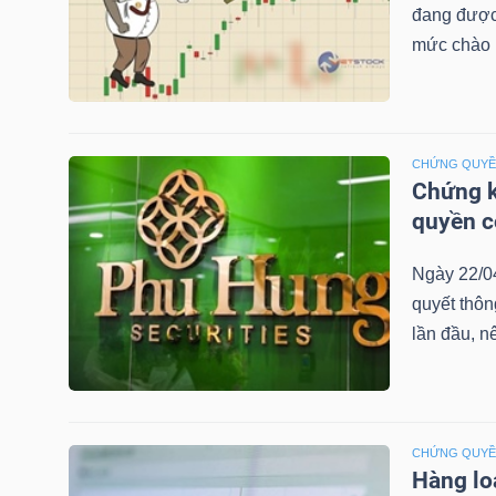
đang được 
mức chào b
TRÁI
PHIẾU
CHỨNG QUY
Chứng k
quyền 
CÔNG
CỤ
Ngày 22/0
ĐẦU
quyết thô
TƯ
lần đầu, n
TRUY
XUẤT
CHỨNG QUY
Hàng lo
DỮ