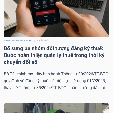
YẾU
TIÊU
DÙNG
THUẾ VÀ NGÂN SÁCH
1 giờ trước
THIẾT
Bổ sung ba nhóm đối tượng đăng ký thuế:
YẾU
Bước hoàn thiện quản lý thuế trong thời kỳ
chuyển đổi số
Bộ Tài chính mới đây ban hành Thông tư 90/2026/TT-BTC
quy định về đăng ký thuế, có hiệu lực từ ngày 01/7/2026,
CHĂM
thay thế Thông tư 86/2024/TT-BTC, nhằm hướng dẫn thi...
SÓC
SỨC
KHỎE