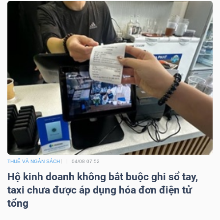
Mã
chứng
khoán
(-)
Tất cả
Cổ phiếu
Chỉ số
Chứng chỉ quỹ
Chứng 
Lãnh
đạo
(-)
Tất cả
Người nội bộ
Người liên quan
Cổ đông lớn
THUẾ VÀ NGÂN SÁCH
04/08 07:52
Hộ kinh doanh không bắt buộc ghi sổ tay,
Tin
taxi chưa được áp dụng hóa đơn điện tử
tức
tổng
(-)