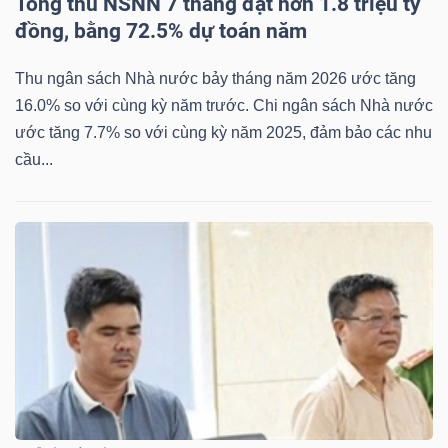
ngữ
Tổng thu NSNN 7 tháng đạt hơn 1.8 triệu tỷ
(-)
đồng, bằng 72.5% dự toán năm
Thu ngân sách Nhà nước bảy tháng năm 2026 ước tăng
Dịch
16.0% so với cùng kỳ năm trước. Chi ngân sách Nhà nước
vụ
ước tăng 7.7% so với cùng kỳ năm 2025, đảm bảo các nhu
(-)
cầu...
Đào
tạo
Sách
tài
chính