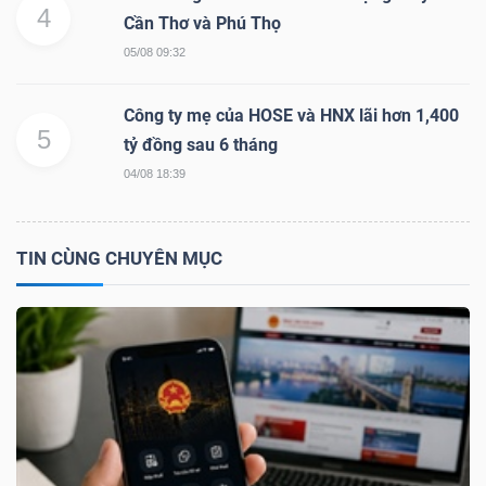
4
NGUYÊN
Cần Thơ và Phú Thọ
VẬT
05/08 09:32
LIỆU
Công ty mẹ của HOSE và HNX lãi hơn 1,400
5
tỷ đồng sau 6 tháng
04/08 18:39
CÔNG
NGHIỆP
TIN CÙNG CHUYÊN MỤC
TIÊU
DÙNG
KHÔNG
THIẾT