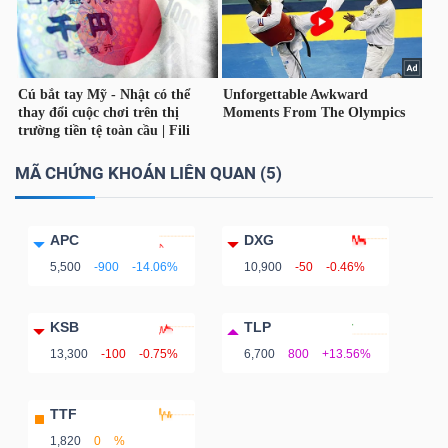
TRÁI
PHIẾU
MÃ CHỨNG KHOÁN LIÊN QUAN (5)
CÔNG
CỤ
APC
DXG
ĐẦU
5,500
-900
-14.06%
10,900
-50
-0.46%
TƯ
KSB
TLP
13,300
-100
-0.75%
6,700
800
+13.56%
TRUY
XUẤT
TTF
DỮ
1,820
0
%