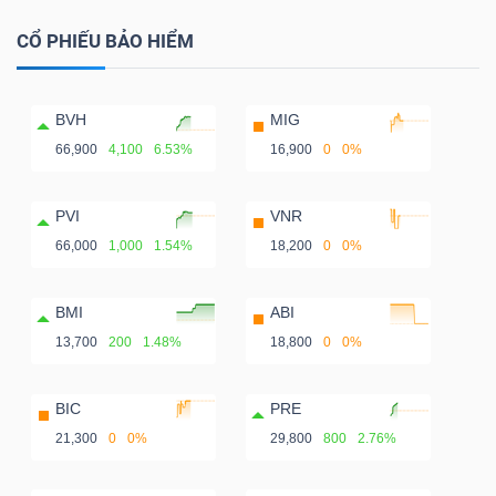
CỔ PHIẾU BẢO HIỂM
BVH
MIG
66,900
4,100
6.53%
16,900
0
0%
PVI
VNR
66,000
1,000
1.54%
18,200
0
0%
BMI
ABI
13,700
200
1.48%
18,800
0
0%
BIC
PRE
21,300
0
0%
29,800
800
2.76%