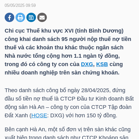
05/05/2025 09:59
DOANH
NGHIỆP
Chi cục Thuế khu vực XVI (tỉnh Bình Dương)
công khai danh sách 95 người nộp thuế nợ tiền
thuế và các khoản thu khác thuộc ngân sách
Nhà nước tổng cộng hơn 1.1 ngàn tỷ đồng,
BẤT
trong đó có công ty con của
DXG
,
KSB
cùng
ĐỘNG
nhiều doanh nghiệp trên sàn chứng khoán.
SẢN
Theo danh sách công bố ngày 28/04/2025, đứng
đầu số tiền nợ thuế là CTCP Đầu tư Kinh doanh Bất
TÀI
động sản Hà An – công ty con của CTCP Tập đoàn
CHÍNH
Đất Xanh (
HOSE
:
DXG
) với hơn 150 tỷ đồng.
Bên cạnh Hà An, một số đơn vị trên sàn khác cũng
xuất hiện trong danh sách như CTCP Khoáng sản