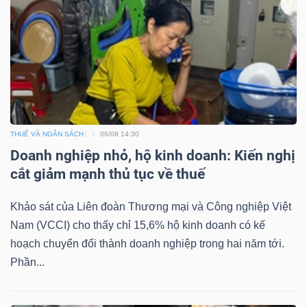
TÀI
CHÍNH
THUẾ VÀ NGÂN SÁCH
06/08 14:30
Doanh nghiệp nhỏ, hộ kinh doanh: Kiến nghị
CÔNG
cắt giảm mạnh thủ tục về thuế
NGHỆ
Khảo sát của Liên đoàn Thương mại và Công nghiệp Việt
THÔNG
Nam (VCCI) cho thấy chỉ 15,6% hộ kinh doanh có kế
TIN
hoạch chuyển đổi thành doanh nghiệp trong hai năm tới.
Phần...