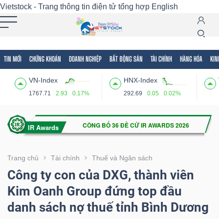
Vietstock - Trang thông tin điện tử tổng hợp
English
TIN MỚI
CHỨNG KHOÁN
DOANH NGHIỆP
BẤT ĐỘNG SẢN
TÀI CHÍNH
HÀNG HÓA
KIN
Tất cả
Tính năng
Ngành
Mã chứng khoán
Lãnh
VN-Index
HNX-Index
Tính
1767.71
2.93
0.17%
292.69
0.05
0.02%
năng
(-)
VIETSTOCK
Trang chủ
Tài chính
Thuế và Ngân sách
Công ty con của DXG, thành viên
Kim Oanh Group đứng top đầu
CHỨNG
danh sách nợ thuế tỉnh Bình Dương
KHOÁN