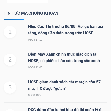
LIỆU
TIN TỨC MÃ CHỨNG KHOÁN
Ngành
(-)
Nhịp đập Thị trường 06/08: Áp lực bán gia
1
tăng, dòng tiền thận trọng trên HOSE
VS-
06/08 17:12
SECTOR
Điện Máy Xanh chính thức giao dịch tại
2
HOSE, cổ phiếu chào sàn trong sắc xanh
06/08 12:05
NĂNG
HOSE giảm danh sách cắt margin còn 57
LƯỢNG
3
mã, TIX được “gỡ án”
05/08 10:55
DXG dừng đầu tư hai khu đô thị ngàn tỷ ở