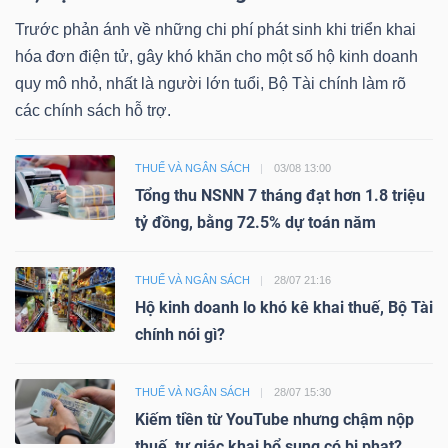
Trước phản ánh về những chi phí phát sinh khi triển khai
hóa đơn điện tử, gây khó khăn cho một số hộ kinh doanh
quy mô nhỏ, nhất là người lớn tuổi, Bộ Tài chính làm rõ
các chính sách hỗ trợ.
THUẾ VÀ NGÂN SÁCH
03/08 13:00
Tổng thu NSNN 7 tháng đạt hơn 1.8 triệu
tỷ đồng, bằng 72.5% dự toán năm
THUẾ VÀ NGÂN SÁCH
28/07 21:16
Hộ kinh doanh lo khó kê khai thuế, Bộ Tài
chính nói gì?
THUẾ VÀ NGÂN SÁCH
28/07 15:30
Kiếm tiền từ YouTube nhưng chậm nộp
thuế, tự giác khai bổ sung có bị phạt?