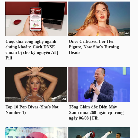
NGÀNH
DOANH
NGHIỆP
CỔ
PHIẾU
PHÁI
SINH