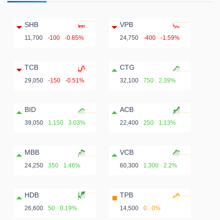
SHB
VPB
11,700
-100
-0.85%
24,750
-400
-1.59%
TCB
CTG
29,050
-150
-0.51%
32,100
750
2.39%
BID
ACB
39,050
1,150
3.03%
22,400
250
1.13%
MBB
VCB
24,250
350
1.46%
60,300
1,300
2.2%
HDB
TPB
26,600
50
0.19%
14,500
0
0%