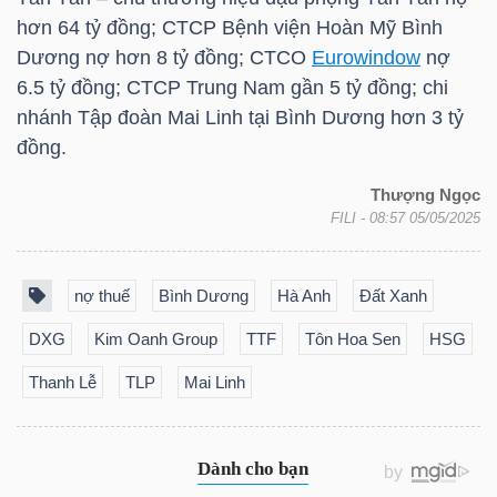
hơn 64 tỷ đồng; CTCP Bệnh viện Hoàn Mỹ Bình
TÀI
Dương nợ hơn 8 tỷ đồng; CTCO
Eurowindow
nợ
CHÍNH
6.5 tỷ đồng; CTCP Trung Nam gần 5 tỷ đồng; chi
CÁ
nhánh Tập đoàn Mai Linh tại Bình Dương hơn 3 tỷ
NHÂN
đồng.
Thượng Ngọc
FILI
- 08:57 05/05/2025
PHÂN
TÍCH
nợ thuế
Bình Dương
Hà Anh
Đất Xanh
VIETSTOCKFINANCE
DXG
Kim Oanh Group
TTF
Tôn Hoa Sen
HSG
Thanh Lễ
TLP
Mai Linh
VĨ
MÔ