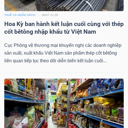
THUẾ VÀ NGÂN SÁCH
30/07 21:28
Hoa Kỳ ban hành kết luận cuối cùng với thép
Dữ
cốt bêtông nhập khẩu từ Việt Nam
liệu
tài
Cục Phòng vệ thương mại khuyến nghị các doanh nghiệp
chính
sản xuất, xuất khẩu Việt Nam sản phẩm thép cốt bêtông
liên quan tiếp tục theo dõi diễn biến kết luận cuối...