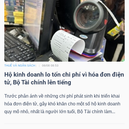
DỊCH
VỤ
TRUYỀN
THÔNG
TIỆN
THUẾ VÀ NGÂN SÁCH
06/08 08:53
ÍCH
Hộ kinh doanh lo tốn chi phí vì hóa đơn điện
tử, Bộ Tài chính lên tiếng
Trước phản ánh về những chi phí phát sinh khi triển khai
BẤT
hóa đơn điện tử, gây khó khăn cho một số hộ kinh doanh
quy mô nhỏ, nhất là người lớn tuổi, Bộ Tài chính làm...
ĐỘNG
SẢN