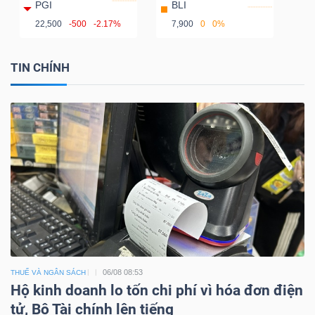
PGI
BLI
22,500
-500
-2.17%
7,900
0
0%
TIN CHÍNH
06/08 08:53
THUẾ VÀ NGÂN SÁCH
Hộ kinh doanh lo tốn chi phí vì hóa đơn điện
tử, Bộ Tài chính lên tiếng