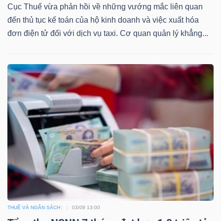
Cục Thuế vừa phản hồi về những vướng mắc liên quan
Bài
đến thủ tục kế toán của hộ kinh doanh và việc xuất hóa
viết
đơn điện tử đối với dịch vụ taxi. Cơ quan quản lý khẳng...
của
tác
giả
(-)
Báo
cáo
phân
tích
(-)
Thuật
THUẾ VÀ NGÂN SÁCH
03/08 13:00