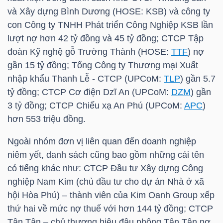
HÀNG
và Xây dựng Bình Dương (
HOSE
:
KSB
) và công ty
HÓA
con Công ty TNHH Phát triển Công Nghiệp
KSB
lần
lượt nợ hơn 42 tỷ đồng và 45 tỷ đồng; CTCP Tập
đoàn Kỹ nghệ gỗ Trường Thành (
HOSE
:
TTF
) nợ
gần 15 tỷ đồng; Tổng Công ty Thương mại Xuất
KINH
nhập khẩu Thanh Lễ - CTCP (UPCoM:
TLP
) gần 5.7
TẾ
tỷ đồng; CTCP Cơ điện Dzĩ An (UPCoM:
DZM
) gần
3 tỷ đồng; CTCP Chiếu xạ An Phú (UPCoM:
APC
)
hơn 553 triệu đồng.
THẾ
GIỚI
Ngoài nhóm đơn vị liên quan đến doanh nghiệp
niêm yết, danh sách cũng bao gồm những cái tên
có tiếng khác như: CTCP Đầu tư Xây dựng Công
nghiệp Nam Kim (chủ đầu tư cho dự án Nhà ở xã
ĐÔNG
hội Hòa Phú) – thành viên của Kim Oanh Group xếp
DƯƠNG
thứ hai về mức nợ thuế với hơn 144 tỷ đồng; CTCP
Tân Tân – chủ thương hiệu đậu phộng Tân Tân nợ