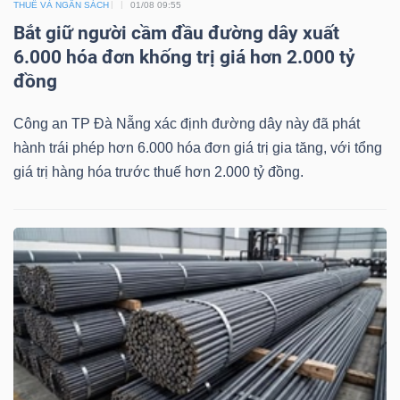
THUẾ VÀ NGÂN SÁCH
01/08 09:55
Bắt giữ người cầm đầu đường dây xuất
6.000 hóa đơn khống trị giá hơn 2.000 tỷ
đồng
Công
Công an TP Đà Nẵng xác định đường dây này đã phát
cụ
hành trái phép hơn 6.000 hóa đơn giá trị gia tăng, với tổng
đầu
giá trị hàng hóa trước thuế hơn 2.000 tỷ đồng.
tư
Truyền
thông
tài
chính