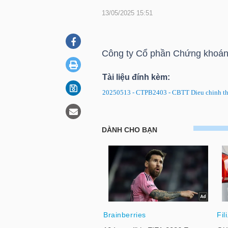
13/05/2025 15:51
DOANH
NGHIỆP
Công ty Cổ phần Chứng khoán
Tài liệu đính kèm:
20250513 - CTPB2403 - CBTT Dieu chinh th
BẤT
ĐỘNG
SẢN
CTPB2403: Thông báo điều ch
TÀI
CHÍNH