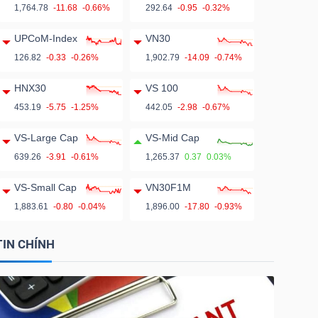
1,764.78
-11.68
-0.66%
292.64
-0.95
-0.32%
UPCoM-Index
VN30
126.82
-0.33
-0.26%
1,902.79
-14.09
-0.74%
HNX30
VS 100
453.19
-5.75
-1.25%
442.05
-2.98
-0.67%
VS-Large Cap
VS-Mid Cap
639.26
-3.91
-0.61%
1,265.37
0.37
0.03%
VS-Small Cap
VN30F1M
1,883.61
-0.80
-0.04%
1,896.00
-17.80
-0.93%
TIN CHÍNH