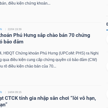
án, điều kiện chứng khoán...
ỀN
22/04 19:39
hoán Phú Hưng sắp chào bán 70 chứng
có bảo đảm
4, HĐQT Chứng khoán Phú Hưng (UPCoM: PHS) ra Nghị
ng qua điều kiện cung cấp chứng quyền có bảo đảm (CW)
êu rõ điều kiện chào bán của 70...
ỀN
14/04 09:15
ạt CTCK tính gia nhập sân chơi “lời vô hạn,
hạn”