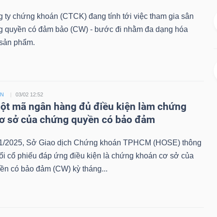
 ty chứng khoán (CTCK) đang tính tới việc tham gia sân
g quyền có đảm bảo (CW) - bước đi nhằm đa dạng hóa
sản phẩm.
ỀN
03/02 12:52
t mã ngân hàng đủ điều kiện làm chứng
ơ sở của chứng quyền có bảo đảm
1/2025, Sở Giao dịch Chứng khoán TPHCM (HOSE) thông
ổi cổ phiếu đáp ứng điều kiện là chứng khoán cơ sở của
ền có bảo đảm (CW) kỳ tháng...