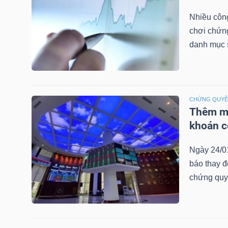
LIỆU
Nhiều công
chơi chứn
Ngành
danh mục 
(-)
VS-
SECTOR
CHỨNG QUY
Thêm mộ
khoán c
Ngày 24/0
NĂNG
báo thay đ
LƯỢNG
chứng quy