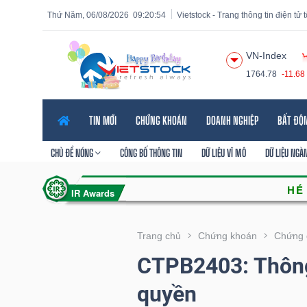
Thứ Năm, 06/08/2026
09:20:55
Vietstock - Trang thông tin điện tử
VN-Index
1764.78
-11.68
Tất cả
Tính năng
Ngành
Mã chứng khoán
Lãnh
TIN MỚI
CHỨNG KHOÁN
DOANH NGHIỆP
BẤT ĐỘ
Tính
năng
CHỦ ĐỀ NÓNG
CÔNG BỐ THÔNG TIN
DỮ LIỆU VĨ MÔ
DỮ LIỆU NGÀ
(-)
VIETSTOCK
Trang chủ
Chứng khoán
Chứng 
CTPB2403: Thông
CHỨNG
quyền
KHOÁN