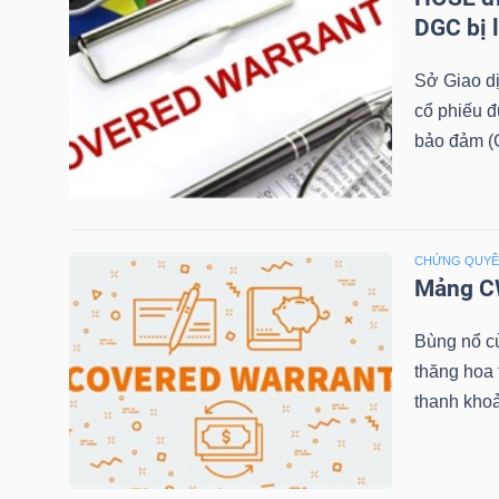
DGC bị 
TÀI
Sở Giao d
CHÍNH
cổ phiếu 
CÁ
bảo đảm (C
NHÂN
PHÂN
CHỨNG QUY
TÍCH
Mảng CW
VIETSTOCKFINANCE
Bùng nổ c
thăng hoa
thanh khoả
VĨ
MÔ