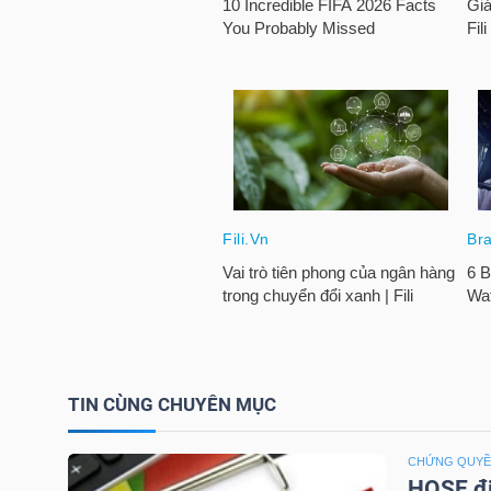
HÀNG
HÓA
KINH
TẾ
THẾ
GIỚI
TIN CÙNG CHUYÊN MỤC
ĐÔNG
DƯƠNG
CHỨNG QUY
HOSE đi