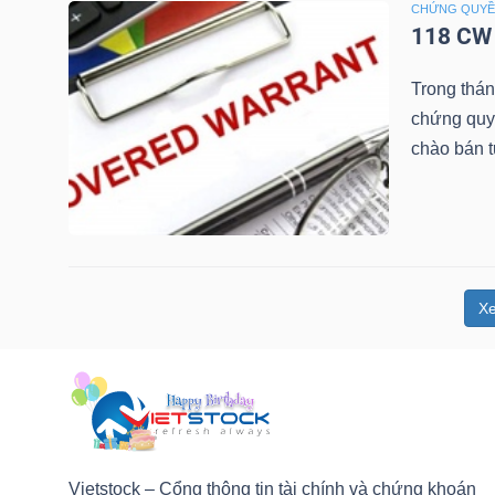
CHỨNG QUY
NGUYÊN
118 CW 
VẬT
LIỆU
Trong thá
chứng quy
chào bán 
CÔNG
NGHIỆP
X
TIÊU
DÙNG
KHÔNG
THIẾT
Vietstock – Cổng thông tin tài chính và chứng khoán