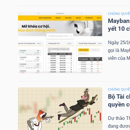
CHỨNG QUY
Maybank
NGÀNH
yết 10 
Ngày 25/1
DOANH
gọi là May
NGHIỆP
viên của M
CỔ
CHỨNG QUY
PHIẾU
Bộ Tài 
quyền 
PHÁI
Dự thảo T
đang được 
SINH