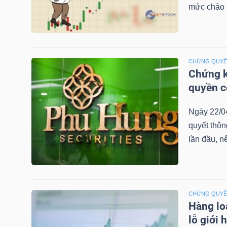
mức chào b
TRÁI
PHIẾU
CHỨNG QUY
Chứng k
quyền 
CÔNG
Ngày 22/0
CỤ
quyết thô
ĐẦU
lần đầu, n
TƯ
TRUY
CHỨNG QUY
Hàng lo
XUẤT
lỗ giới 
DỮ