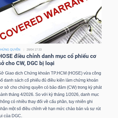
CHỨNG QUYỀN
28/04 17:33
HOSE điều chỉnh danh mục cổ phiếu cơ
sở cho CW, DGC bị loại
Sở Giao dịch Chứng khoán TP.HCM (HOSE) vừa công
bố danh sách cổ phiếu đủ điều kiện làm chứng khoán
cơ sở cho chứng quyền có bảo đảm (CW) trong kỳ phát
hành tháng 4/2026. So với kỳ tháng 1/2026, danh mục
hông có nhiều thay đổi về cấu phần, tuy nhiên ghi
nhận một số điều chỉnh về hạn mức chào bán và sự rút
lui của DGC.