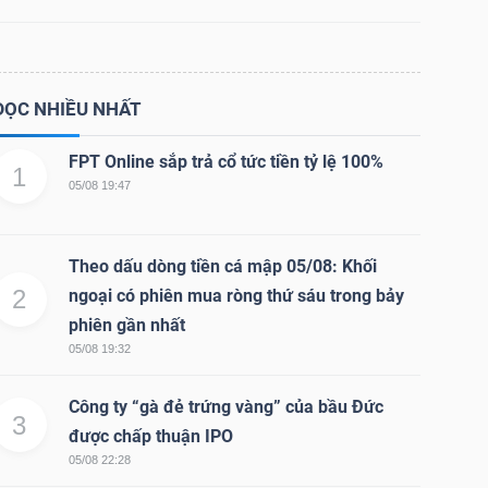
ĐỌC NHIỀU NHẤT
FPT Online sắp trả cổ tức tiền tỷ lệ 100%
1
05/08 19:47
Theo dấu dòng tiền cá mập 05/08: Khối
2
ngoại có phiên mua ròng thứ sáu trong bảy
phiên gần nhất
05/08 19:32
Công ty “gà đẻ trứng vàng” của bầu Đức
3
được chấp thuận IPO
05/08 22:28