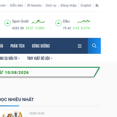
hoán
Diễn đàn
IR Awards
Dịch vụ
Đăng nhập
English
Spot Gold
Dầu
4281.39
16.07
0.38%
75.42
0.43
0.57%
HÂN
PHÂN TÍCH
ĐÔNG DƯƠNG
ÔNG CỤ ĐẦU TƯ
TRUY XUẤT DỮ LIỆU
ĐỌC NHIỀU NHẤT
05/08 20:00