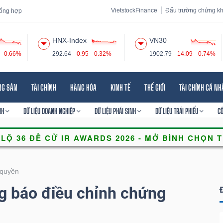
VietstockFinance
Đấu trường chứng k
 tổng hợp
HNX-Index
VN30
-0.66%
292.64
-0.95
-0.32%
1902.79
-14.09
-0.74%
 đạo
Tin tức
Báo cáo phân tích
Thuật ngữ
Dịch vụ
NG SẢN
TÀI CHÍNH
HÀNG HÓA
KINH TẾ
THẾ GIỚI
TÀI CHÍNH CÁ N
NH
DỮ LIỆU DOANH NGHIỆP
DỮ LIỆU PHÁI SINH
DỮ LIỆU TRÁI PHIẾU
C
quyền
 báo điều chỉnh chứng