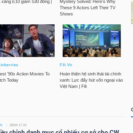
ỀN
28/04 17:33
ều chỉnh danh mục cổ phiếu cơ sở cho CW,