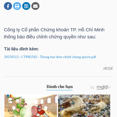
DOANH
NGHIỆP
Công ty Cổ phần Chứng khoán TP. Hồ Chí Minh
thông báo điều chỉnh chứng quyền như sau:
Tài liệu đính kèm:
BẤT
ĐỘNG
20250513 - CTPB2502 - Thong bao dieu chinh chung quyen.pdf
SẢN
HOSE
CTPB2502: CTCB2502: Thông báo điều chỉnh
chứng quyền
TÀI
CHÍNH