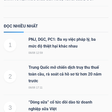
Dữ
ĐỌC NHIỀU NHẤT
liệu
tài
PNJ, DGC, PC1: Ba vụ việc pháp lý, ba
1
chính
mức độ thiệt hại khác nhau
06/08 12:59
Trung Quốc mở chiến dịch truy thu thuế
toàn cầu, rà soát cả hồ sơ từ hơn 20 năm
2
trước
06/08 17:11
“Dòng sữa” cổ tức dồi dào từ doanh
3
nghiệp sữa Việt