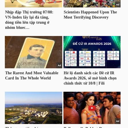
HÀNG
HÓA
KINH
TẾ
THẾ
GIỚI
ĐÔNG
DƯƠNG