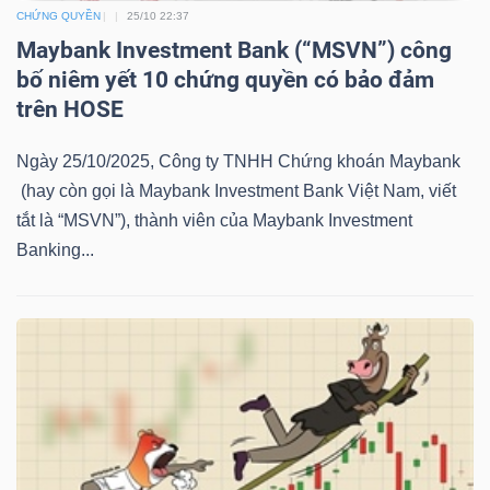
LIỆU
CHỨNG QUYỀN
25/10 22:37
Maybank Investment Bank (“MSVN”) công
bố niêm yết 10 chứng quyền có bảo đảm
Ngành
trên HOSE
(-)
VS-
Ngày 25/10/2025, Công ty TNHH Chứng khoán Maybank
SECTOR
(hay còn gọi là Maybank Investment Bank Việt Nam, viết
tắt là “MSVN”), thành viên của Maybank Investment
Banking...
NĂNG
LƯỢNG