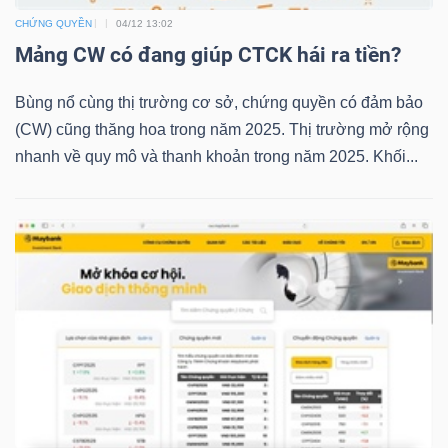
CHỨNG QUYỀN
04/12 13:02
Mảng CW có đang giúp CTCK hái ra tiền?
TRÁI
Bùng nổ cùng thị trường cơ sở, chứng quyền có đảm bảo
PHIẾU
(CW) cũng thăng hoa trong năm 2025. Thị trường mở rộng
nhanh về quy mô và thanh khoản trong năm 2025. Khối...
CÔNG
CỤ
ĐẦU
TƯ
TRUY
XUẤT
DỮ