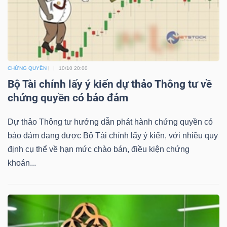
NGUYÊN
VẬT
LIỆU
CHỨNG QUYỀN
10/10 20:00
Bộ Tài chính lấy ý kiến dự thảo Thông tư về
chứng quyền có bảo đảm
CÔNG
NGHIỆP
Dự thảo Thông tư hướng dẫn phát hành chứng quyền có
bảo đảm đang được Bộ Tài chính lấy ý kiến, với nhiều quy
định cụ thể về hạn mức chào bán, điều kiện chứng
khoán...
TIÊU
DÙNG
KHÔNG
THIẾT