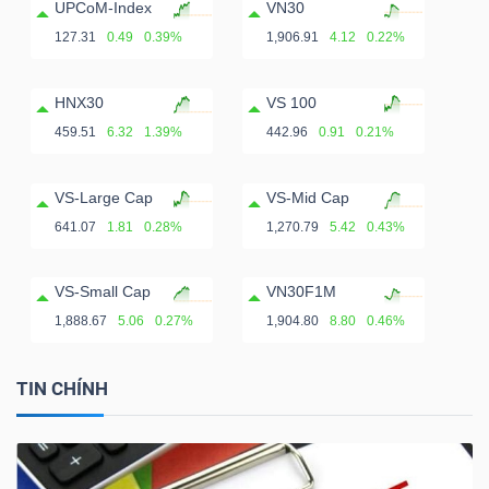
ngữ
UPCoM-Index
VN30
(-)
127.31
0.49
0.39%
1,906.91
4.12
0.22%
HNX30
VS 100
Dịch
vụ
459.51
6.32
1.39%
442.96
0.91
0.21%
(-)
VS-Large Cap
VS-Mid Cap
641.07
1.81
0.28%
1,270.79
5.42
0.43%
Đào
tạo
VS-Small Cap
VN30F1M
1,888.67
5.06
0.27%
1,904.80
8.80
0.46%
TIN CHÍNH
Sách
tài
chính