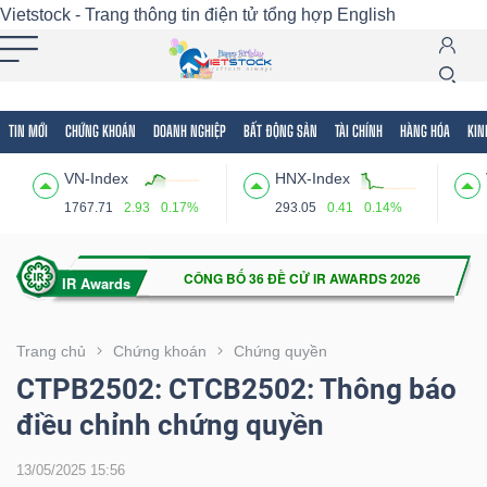
Vietstock - Trang thông tin điện tử tổng hợp
English
TIN MỚI
CHỨNG KHOÁN
DOANH NGHIỆP
BẤT ĐỘNG SẢN
TÀI CHÍNH
HÀNG HÓA
KIN
Tất cả
Tính năng
Ngành
Mã chứng khoán
Lãnh
VN-Index
HNX-Index
Tính
1767.71
2.93
0.17%
293.05
0.41
0.14%
năng
(-)
VIETSTOCK
Trang chủ
Chứng khoán
Chứng quyền
CTPB2502: CTCB2502: Thông báo
điều chỉnh chứng quyền
CHỨNG
KHOÁN
13/05/2025 15:56