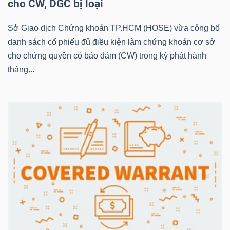
cho CW, DGC bị loại
Sở Giao dịch Chứng khoán TP.HCM (HOSE) vừa công bố
NGÀNH
danh sách cổ phiếu đủ điều kiện làm chứng khoán cơ sở
cho chứng quyền có bảo đảm (CW) trong kỳ phát hành
tháng...
DOANH
NGHIỆP
CỔ
PHIẾU
PHÁI
SINH