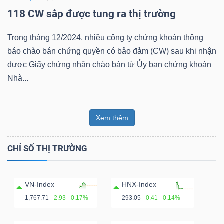
118 CW sắp được tung ra thị trường
Bài
viết
Trong tháng 12/2024, nhiều công ty chứng khoán thông
của
báo chào bán chứng quyền có bảo đảm (CW) sau khi nhận
tác
được Giấy chứng nhận chào bán từ Ủy ban chứng khoán
giả
Nhà...
(-)
Xem thêm
Báo
cáo
CHỈ SỐ THỊ TRƯỜNG
phân
tích
(-)
VN-Index
HNX-Index
1,767.71
2.93
0.17%
293.05
0.41
0.14%
Thuật