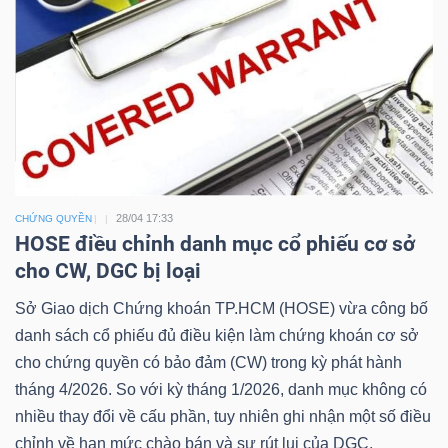
Công
cụ
đầu
tư
28/04 17:33
CHỨNG QUYỀN
HOSE điều chỉnh danh mục cổ phiếu cơ sở
cho CW, DGC bị loại
Sở Giao dịch Chứng khoán TP.HCM (HOSE) vừa công bố
Truyền
danh sách cổ phiếu đủ điều kiện làm chứng khoán cơ sở
thông
cho chứng quyền có bảo đảm (CW) trong kỳ phát hành
tài
tháng 4/2026. So với kỳ tháng 1/2026, danh mục không có
chính
nhiều thay đổi về cấu phần, tuy nhiên ghi nhận một số điều
chỉnh về hạn mức chào bán và sự rút lui của DGC.