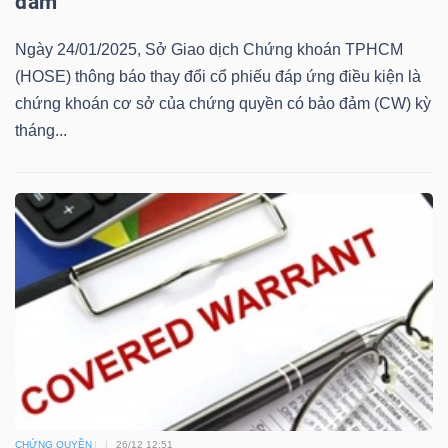
đảm
Mã
Ngày 24/01/2025, Sở Giao dịch Chứng khoán TPHCM
chứng
(HOSE) thông báo thay đổi cổ phiếu đáp ứng điều kiện là
khoán
chứng khoán cơ sở của chứng quyền có bảo đảm (CW) kỳ
(-)
tháng...
Tất cả
Cổ phiếu
Chỉ số
Chứng chỉ quỹ
Chứng 
Lãnh
đạo
(-)
Tất cả
Người nội bộ
Người liên quan
Cổ đông lớn
Tin
tức
(-)
CHỨNG QUYỀN
26/12 12:51