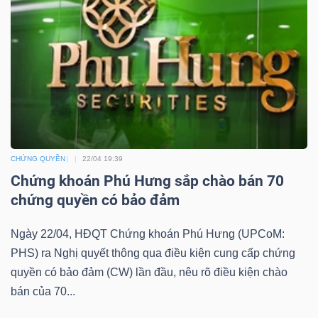
YẾU
TIÊU
DÙNG
THIẾT
YẾU
CHỨNG QUYỀN
22/04 19:39
Chứng khoán Phú Hưng sắp chào bán 70
chứng quyền có bảo đảm
Ngày 22/04, HĐQT Chứng khoán Phú Hưng (UPCoM:
CHĂM
PHS) ra Nghị quyết thông qua điều kiện cung cấp chứng
SÓC
quyền có bảo đảm (CW) lần đầu, nêu rõ điều kiện chào
SỨC
bán của 70...
KHỎE