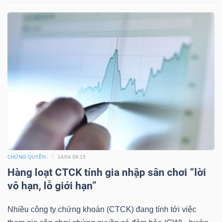
TÀI
CHÍNH
CÔNG
NGHỆ
THÔNG
CHỨNG QUYỀN
14/04 09:15
TIN
Hàng loạt CTCK tính gia nhập sân chơi “lời
vô hạn, lỗ giới hạn”
Nhiều công ty chứng khoán (CTCK) đang tính tới việc