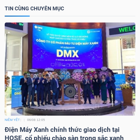
TIN CÙNG CHUYÊN MỤC
NGÀNH
DOANH
NGHIỆP
CỔ
PHIẾU
NIÊM YẾT
06/08 12:05
PHÁI
Điện Máy Xanh chính thức giao dịch tại
SINH
HOSE, cổ phiếu chào sàn trong sắc xanh