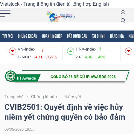
Vietstock - Trang thông tin điện tử tổng hợp
English
TIN MỚI
CHỨNG KHOÁN
DOANH NGHIỆP
BẤT ĐỘNG SẢN
TÀI CHÍNH
HÀNG HÓA
KIN
Tất cả
Tính năng
Ngành
Mã chứng khoán
Lãnh
VN-Index
HNX-Index
Tính
1760.07
-4.71
-0.27%
297
4.36
1.49%
năng
(-)
VIETSTOCK
Trang chủ
Chứng khoán
Niêm yết
CVIB2501: Quyết định về việc hủy
niêm yết chứng quyền có bảo đảm
CHỨNG
KHOÁN
09/05/2025 19:53