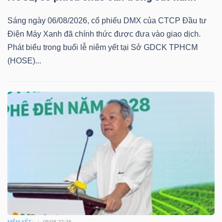
Sáng ngày 06/08/2026, cổ phiếu DMX của CTCP Đầu tư
Điện Máy Xanh đã chính thức được đưa vào giao dịch.
TRÁI
Phát biểu trong buổi lễ niêm yết tại Sở GDCK TPHCM
PHIẾU
(HOSE)...
CÔNG
CỤ
ĐẦU
TƯ
TRUY
XUẤT
DỮ
NIÊM YẾT
05/08 22:28