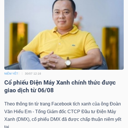
TÀI
CHÍNH
CÔNG
NIÊM YẾT
30/07 12:16
NGHỆ
Cổ phiếu Điện Máy Xanh chính thức được
THÔNG
giao dịch từ 06/08
TIN
Theo thông tin từ trang Facebook tích xanh của ông Đoàn
Văn Hiểu Em - Tổng Giám đốc CTCP Đầu tư Điện Máy
Xanh (DMX), cổ phiếu DMX đã được chấp thuận niêm yết
tại...