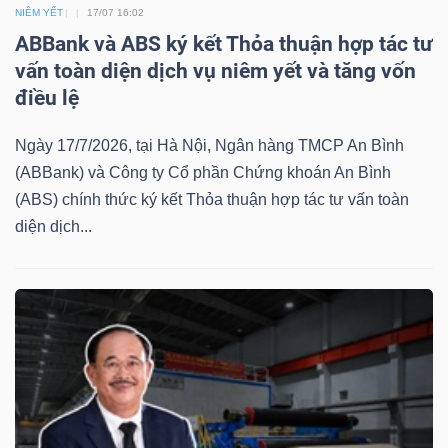
ngữ
NIÊM YẾT
17/07 16:02
(-)
ABBank và ABS ký kết Thỏa thuận hợp tác tư
vấn toàn diện dịch vụ niêm yết và tăng vốn
điều lệ
Dịch
vụ
Ngày 17/7/2026, tại Hà Nội, Ngân hàng TMCP An Bình
(-)
(ABBank) và Công ty Cổ phần Chứng khoán An Bình
(ABS) chính thức ký kết Thỏa thuận hợp tác tư vấn toàn
diện dịch...
Đào
tạo
Sách
tài
chính