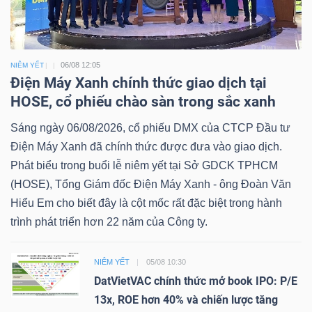
06/08 12:05
NIÊM YẾT
Điện Máy Xanh chính thức giao dịch tại
HOSE, cổ phiếu chào sàn trong sắc xanh
Sáng ngày 06/08/2026, cổ phiếu DMX của CTCP Đầu tư
Điện Máy Xanh đã chính thức được đưa vào giao dịch.
Phát biểu trong buổi lễ niêm yết tại Sở GDCK TPHCM
(HOSE), Tổng Giám đốc Điện Máy Xanh - ông Đoàn Văn
Hiểu Em cho biết đây là cột mốc rất đặc biệt trong hành
trình phát triển hơn 22 năm của Công ty.
NIÊM YẾT
05/08 10:30
DatVietVAC chính thức mở book IPO: P/E
13x, ROE hơn 40% và chiến lược tăng