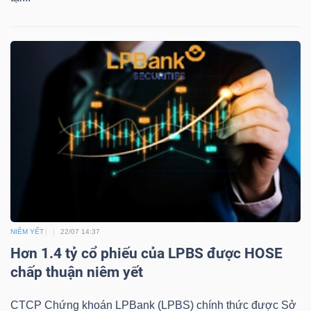
DỊCH
VỤ
TRUYỀN
THÔNG
TIỆN
ÍCH
NIÊM YẾT
22/07 14:37
BẤT
Hơn 1.4 tỷ cổ phiếu của LPBS được HOSE
ĐỘNG
chấp thuận niêm yết
SẢN
CTCP Chứng khoán LPBank (LPBS) chính thức được Sở