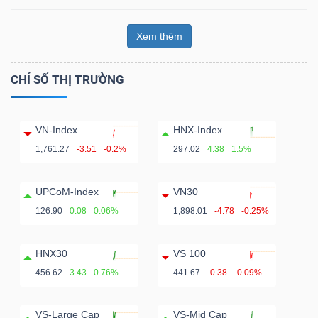
Xem thêm
CHỈ SỐ THỊ TRƯỜNG
VN-Index
HNX-Index
1,761.27
-3.51
-0.2%
297.02
4.38
1.5%
UPCoM-Index
VN30
126.90
0.08
0.06%
1,898.01
-4.78
-0.25%
HNX30
VS 100
456.62
3.43
0.76%
441.67
-0.38
-0.09%
VS-Large Cap
VS-Mid Cap