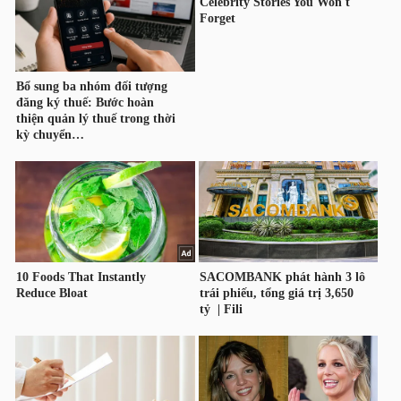
HÀNG
HÓA
KINH
TẾ
THẾ
GIỚI
ĐÔNG
DƯƠNG