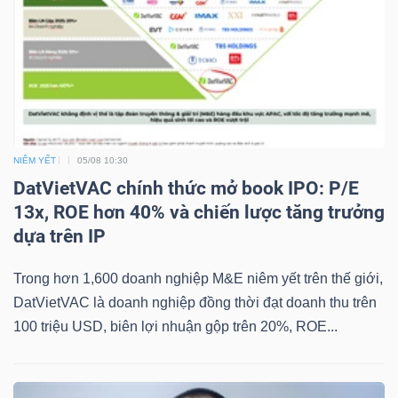
YẾU
TIÊU
DÙNG
NIÊM YẾT
05/08 10:30
THIẾT
DatVietVAC chính thức mở book IPO: P/E
YẾU
13x, ROE hơn 40% và chiến lược tăng trưởng
dựa trên IP
Trong hơn 1,600 doanh nghiệp M&E niêm yết trên thế giới,
CHĂM
DatVietVAC là doanh nghiệp đồng thời đạt doanh thu trên
SÓC
100 triệu USD, biên lợi nhuận gộp trên 20%, ROE...
SỨC
KHỎE