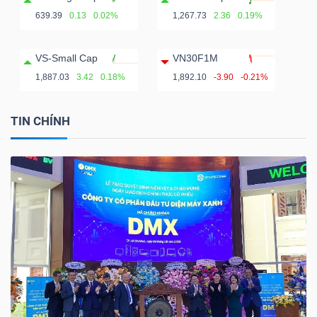
639.39
0.13
0.02%
1,267.73
2.36
0.19%
VS-Small Cap
VN30F1M
1,887.03
3.42
0.18%
1,892.10
-3.90
-0.21%
TIN CHÍNH