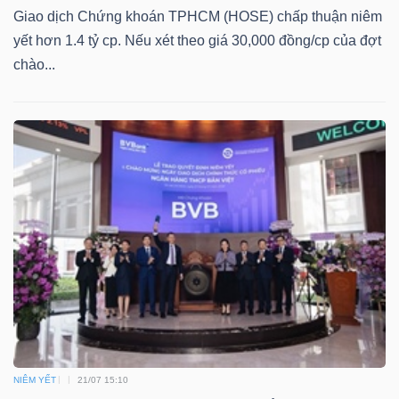
Giao dịch Chứng khoán TPHCM (HOSE) chấp thuận niêm
Mã
yết hơn 1.4 tỷ cp. Nếu xét theo giá 30,000 đồng/cp của đợt
chứng
chào...
khoán
(-)
Tất cả
Cổ phiếu
Chỉ số
Chứng chỉ quỹ
Chứng 
Lãnh
đạo
(-)
Tất cả
Người nội bộ
Người liên quan
Cổ đông lớn
Tin
tức
(-)
NIÊM YẾT
21/07 15:10