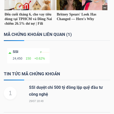
TÀI
CHÍNH
CÁ
NHÂN
MÃ CHỨNG KHOÁN LIÊN QUAN (1)
SSI
PHÂN
24,450
150
+0.62%
TÍCH
VIETSTOCKFINANCE
TIN TỨC MÃ CHỨNG KHOÁN
SSI duyệt chi 500 tỷ đồng lập quỹ đầu tư
1
công nghệ
VĨ
29/07 18:48
MÔ