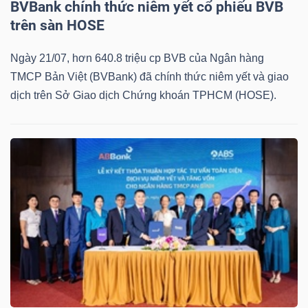
BVBank chính thức niêm yết cổ phiếu BVB
trên sàn HOSE
Bài
viết
Ngày 21/07, hơn 640.8 triệu cp BVB của Ngân hàng
của
TMCP Bản Việt (BVBank) đã chính thức niêm yết và giao
tác
dịch trên Sở Giao dịch Chứng khoán TPHCM (HOSE).
giả
(-)
Báo
cáo
phân
tích
(-)
Thuật