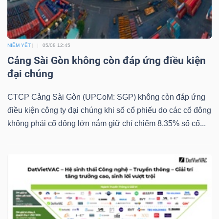
NGUYÊN
VẬT
LIỆU
NIÊM YẾT
05/08 12:45
Cảng Sài Gòn không còn đáp ứng điều kiện
đại chúng
CÔNG
CTCP Cảng Sài Gòn (UPCoM: SGP) không còn đáp ứng
NGHIỆP
điều kiện công ty đại chúng khi số cổ phiếu do các cổ đông
không phải cổ đông lớn nắm giữ chỉ chiếm 8.35% số cổ...
TIÊU
DÙNG
KHÔNG
THIẾT