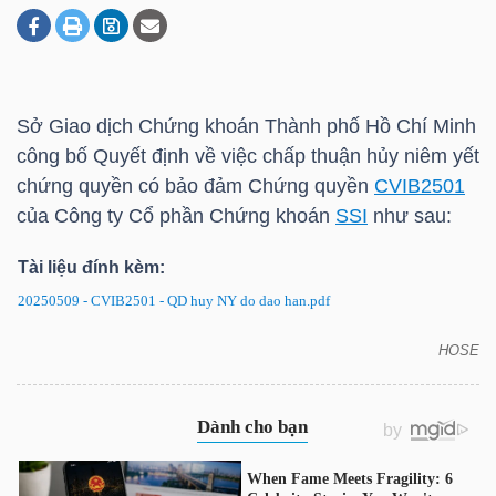
DOANH
NGHIỆP
Sở Giao dịch Chứng khoán Thành phố Hồ Chí Minh
công bố Quyết định về việc chấp thuận hủy niêm yết
chứng quyền có bảo đảm Chứng quyền
CVIB2501
BẤT
của Công ty Cổ phần Chứng khoán
SSI
như sau:
ĐỘNG
Tài liệu đính kèm:
SẢN
20250509 - CVIB2501 - QD huy NY do dao han.pdf
HOSE
CVIB2501: Quyết định về việc hủy niêm yết chứng
TÀI
quyền có bảo đảm
CHÍNH