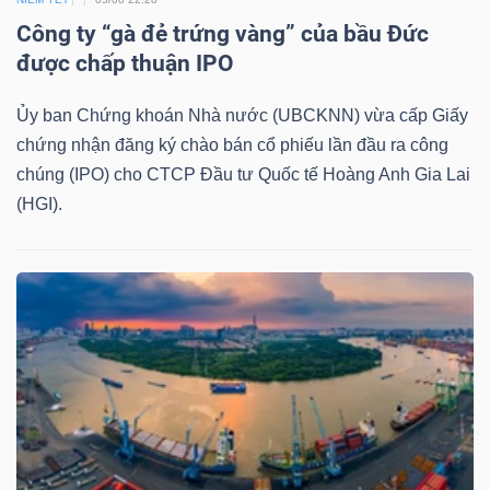
LIỆU
Công ty “gà đẻ trứng vàng” của bầu Đức
được chấp thuận IPO
Ngành
(-)
Ủy ban Chứng khoán Nhà nước (UBCKNN) vừa cấp Giấy
chứng nhận đăng ký chào bán cổ phiếu lần đầu ra công
VS-
chúng (IPO) cho CTCP Đầu tư Quốc tế Hoàng Anh Gia Lai
SECTOR
(HGI).
NĂNG
LƯỢNG