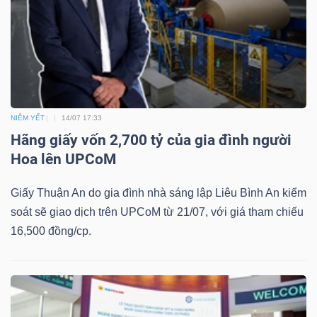
Công
cụ
NIÊM YẾT
14/07 17:33
đầu
Hãng giấy vốn 2,700 tỷ của gia đình người
tư
Hoa lên UPCoM
Giấy Thuận An do gia đình nhà sáng lập Liêu Bình An kiểm
soát sẽ giao dịch trên UPCoM từ 21/07, với giá tham chiếu
16,500 đồng/cp.
Truyền
thông
tài
chính