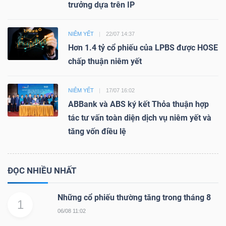
trưởng dựa trên IP
NIÊM YẾT
22/07 14:37
Hơn 1.4 tỷ cổ phiếu của LPBS được HOSE
chấp thuận niêm yết
NIÊM YẾT
17/07 16:02
ABBank và ABS ký kết Thỏa thuận hợp
tác tư vấn toàn diện dịch vụ niêm yết và
tăng vốn điều lệ
ĐỌC NHIỀU NHẤT
Những cổ phiếu thường tăng trong tháng 8
1
06/08 11:02