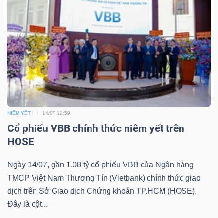
Dữ
liệu
tài
chính
NIÊM YẾT
14/07 12:59
Cổ phiếu VBB chính thức niêm yết trên
HOSE
Ngày 14/07, gần 1.08 tỷ cổ phiếu VBB của Ngân hàng
TMCP Việt Nam Thương Tín (Vietbank) chính thức giao
dịch trên Sở Giao dịch Chứng khoán TP.HCM (HOSE).
Đây là cột...