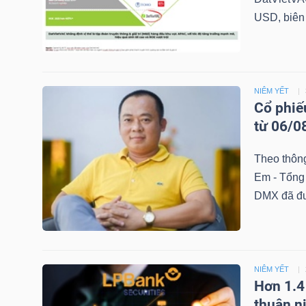
USD, biên 
TRÁI
PHIẾU
NIÊM YẾT
Cổ phiế
từ 06/0
CÔNG
CỤ
Theo thông
ĐẦU
Em - Tổng
TƯ
DMX đã đượ
TRUY
NIÊM YẾT
XUẤT
Hơn 1.4
DỮ
thuận n