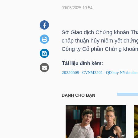
09/05/2025 19:54
DOANH
NGHIỆP
Sở Giao dịch Chứng khoán Thà
chấp thuận hủy niêm yết chứ
Công ty Cổ phần Chứng khoá
BẤT
Tài liệu đính kèm:
ĐỘNG
20250509 - CVNM2501 - QD huy NY do dao 
SẢN
CVNM2501: Quyết định về việc
TÀI
CHÍNH