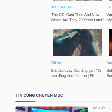
HÀNG
HÓA
KINH
TẾ
THẾ
GIỚI
ĐÔNG
TIN CÙNG CHUYÊN MỤC
DƯƠNG
NIÊM YẾT