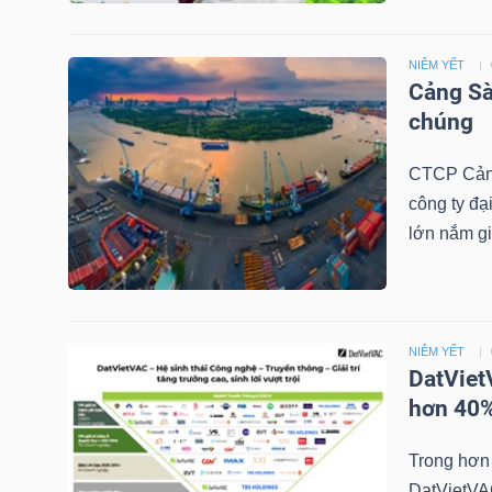
NIÊM YẾT
NGÀNH
Cảng Sà
chúng
CTCP Cảng
DOANH
công ty đạ
NGHIỆP
lớn nắm gi
CỔ
PHIẾU
NIÊM YẾT
DatViet
hơn 40%
PHÁI
Trong hơn 
SINH
DatVietVAC