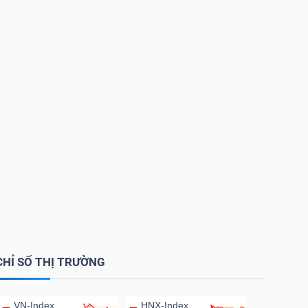
CHỈ SỐ THỊ TRƯỜNG
VN-Index
HNX-Index