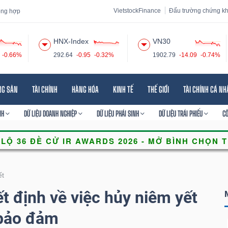
VietstockFinance
Đấu trường chứng k
tổng hợp
HNX-Index
VN30
-0.66%
292.64
-0.95
-0.32%
1902.79
-14.09
-0.74%
 đạo
Tin tức
Báo cáo phân tích
Thuật ngữ
Dịch vụ
NG SẢN
TÀI CHÍNH
HÀNG HÓA
KINH TẾ
THẾ GIỚI
TÀI CHÍNH CÁ N
NH
DỮ LIỆU DOANH NGHIỆP
DỮ LIỆU PHÁI SINH
DỮ LIỆU TRÁI PHIẾU
C
ết
định về việc hủy niêm yết
bảo đảm