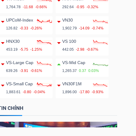
1,764.78
-11.68
-0.66%
292.64
-0.95
-0.32%
UPCoM-Index
VN30
126.82
-0.33
-0.26%
1,902.79
-14.09
-0.74%
HNX30
VS 100
453.19
-5.75
-1.25%
442.05
-2.98
-0.67%
VS-Large Cap
VS-Mid Cap
639.26
-3.91
-0.61%
1,265.37
0.37
0.03%
VS-Small Cap
VN30F1M
1,883.61
-0.80
-0.04%
1,896.00
-17.80
-0.93%
TIN CHÍNH