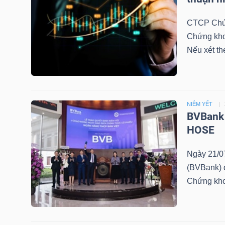
LIỆU
CTCP Chứn
Ngành
Chứng kho
(-)
Nếu xét th
VS-
SECTOR
NIÊM YẾT
BVBank 
HOSE
Ngày 21/0
NĂNG
(BVBank) đ
LƯỢNG
Chứng kh