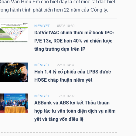
oàn Văn Hiểu Em cho biết đây là cột mốc rất đặc biệt
rong hành trình phát triển hơn 22 năm của Công ty.
NIÊM YẾT
05/08 10:30
DatVietVAC chính thức mở book IPO:
P/E 13x, ROE hơn 40% và chiến lược
tăng trưởng dựa trên IP
NIÊM YẾT
22/07 14:37
Hơn 1.4 tỷ cổ phiếu của LPBS được
HOSE chấp thuận niêm yết
NIÊM YẾT
17/07 16:02
ABBank và ABS ký kết Thỏa thuận
hợp tác tư vấn toàn diện dịch vụ niêm
yết và tăng vốn điều lệ