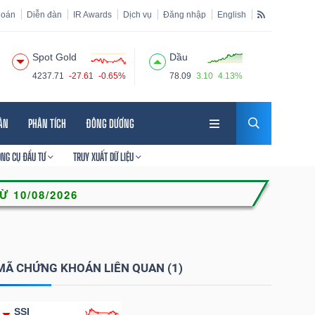
hoán
Diễn đàn
IR Awards
Dịch vụ
Đăng nhập
English
Spot Gold
Dầu
4237.71
-27.61
-0.65%
78.09
3.10
4.13%
HÂN
PHÂN TÍCH
ĐÔNG DƯƠNG
ÔNG CỤ ĐẦU TƯ
TRUY XUẤT DỮ LIỆU
MÃ CHỨNG KHOÁN LIÊN QUAN (1)
SSI