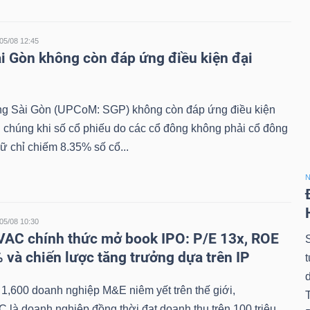
05/08 12:45
i Gòn không còn đáp ứng điều kiện đại
 Sài Gòn (UPCoM: SGP) không còn đáp ứng điều kiện
i chúng khi số cổ phiếu do các cổ đông không phải cổ đông
ữ chỉ chiếm 8.35% số cổ...
N
05/08 10:30
VAC chính thức mở book IPO: P/E 13x, ROE
 và chiến lược tăng trưởng dựa trên IP
d
1,600 doanh nghiệp M&E niêm yết trên thế giới,
 là doanh nghiệp đồng thời đạt doanh thu trên 100 triệu