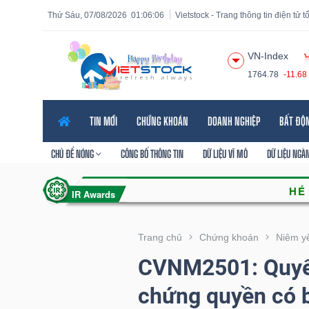
Thứ Sáu, 07/08/2026
01:06:08
Vietstock - Trang thông tin điện tử 
VN-Index
1764.78
-11.68
Tất cả
Tính năng
Ngành
Mã chứng khoán
Lãnh
TIN MỚI
CHỨNG KHOÁN
DOANH NGHIỆP
BẤT ĐỘ
Tính
năng
CHỦ ĐỀ NÓNG
CÔNG BỐ THÔNG TIN
DỮ LIỆU VĨ MÔ
DỮ LIỆU NGÀ
(-)
VIETSTOCK
Trang chủ
Chứng khoán
Niêm y
CVNM2501: Quyết 
CHỨNG
chứng quyền có 
KHOÁN