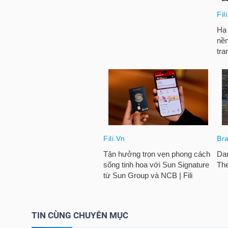
HÀNG
HÓA
KINH
TẾ
THẾ
GIỚI
ĐÔNG
DƯƠNG
TIN CÙNG CHUYÊN MỤC