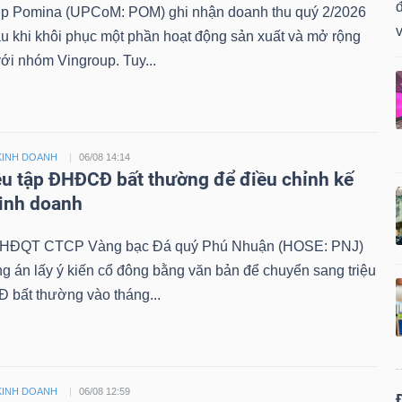
đ
 Pomina (UPCoM: POM) ghi nhận doanh thu quý 2/2026
v
au khi khôi phục một phần hoạt động sản xuất và mở rộng
với nhóm Vingroup. Tuy...
KINH DOANH
06/08 14:14
ệu tập ĐHĐCĐ bất thường để điều chỉnh kế
inh doanh
, HĐQT CTCP Vàng bạc Đá quý Phú Nhuận (HOSE: PNJ)
 án lấy ý kiến cổ đông bằng văn bản để chuyển sang triệu
 bất thường vào tháng...
KINH DOANH
06/08 12:59