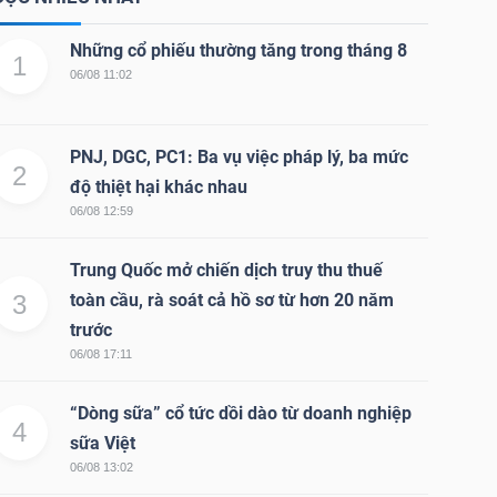
Những cổ phiếu thường tăng trong tháng 8
1
06/08 11:02
PNJ, DGC, PC1: Ba vụ việc pháp lý, ba mức
2
độ thiệt hại khác nhau
06/08 12:59
Trung Quốc mở chiến dịch truy thu thuế
3
toàn cầu, rà soát cả hồ sơ từ hơn 20 năm
trước
06/08 17:11
“Dòng sữa” cổ tức dồi dào từ doanh nghiệp
4
sữa Việt
06/08 13:02