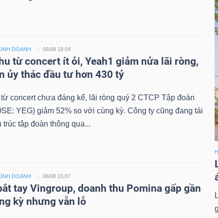
KINH DOANH
06/08 18:04
u từ concert ít ỏi, Yeah1 giảm nửa lãi ròng,
n ủy thác đầu tư hơn 430 tỷ
từ concert chưa đáng kể, lãi ròng quý 2 CTCP Tập đoàn
SE: YEG) giảm 52% so với cùng kỳ. Công ty cũng đang tái
 trúc tập đoàn thông qua...
H
KINH DOANH
06/08 15:07
bắt tay Vingroup, doanh thu Pomina gấp gần
ùng kỳ nhưng vẫn lỗ