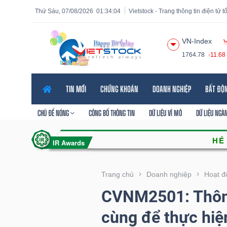
Thứ Sáu, 07/08/2026
01:34:05
Vietstock - Trang thông tin điện tử 
VN-Index
1764.78
-11.68
Tất cả
Tính năng
Ngành
Mã chứng khoán
Lãnh
TIN MỚI
CHỨNG KHOÁN
DOANH NGHIỆP
BẤT ĐỘ
Tính
năng
CHỦ ĐỀ NÓNG
CÔNG BỐ THÔNG TIN
DỮ LIỆU VĨ MÔ
DỮ LIỆU NGÀ
(-)
VIETSTOCK
Trang chủ
Doanh nghiệp
Hoạt đ
CVNM2501: Thông
CHỨNG
cùng để thực hiệ
KHOÁN