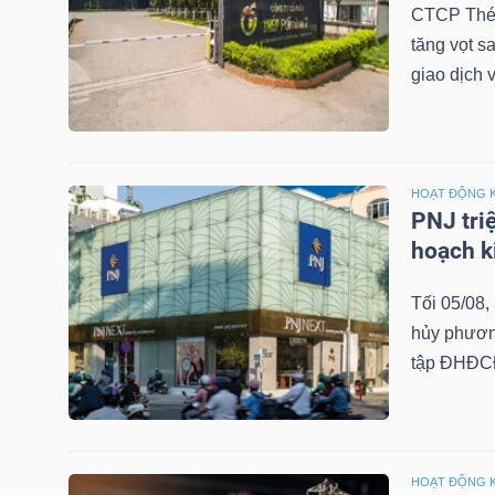
CTCP Thép
tăng vọt s
giao dịch 
TRÁI
PHIẾU
HOẠT ĐỘNG 
PNJ tri
CÔNG
hoạch k
CỤ
ĐẦU
Tối 05/08
TƯ
hủy phương
tập ĐHĐCĐ
TRUY
XUẤT
DỮ
HOẠT ĐỘNG 