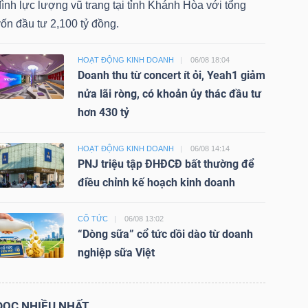
ình lực lượng vũ trang tại tỉnh Khánh Hòa với tổng
ốn đầu tư 2,100 tỷ đồng.
HOẠT ĐỘNG KINH DOANH
06/08 18:04
Doanh thu từ concert ít ỏi, Yeah1 giảm
nửa lãi ròng, có khoản ủy thác đầu tư
hơn 430 tỷ
HOẠT ĐỘNG KINH DOANH
06/08 14:14
PNJ triệu tập ĐHĐCĐ bất thường để
điều chỉnh kế hoạch kinh doanh
CỔ TỨC
06/08 13:02
“Dòng sữa” cổ tức dồi dào từ doanh
nghiệp sữa Việt
ĐỌC NHIỀU NHẤT