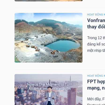
NGUYÊN
VẬT
HOẠT ĐỘNG 
LIỆU
Vonfram
thay đổi
Trong 12 t
đáng kể so
CÔNG
một nhịp t
NGHIỆP
HOẠT ĐỘNG 
TIÊU
FPT hợp
mạng, n
DÙNG
KHÔNG
Mới đây, F
THIẾT