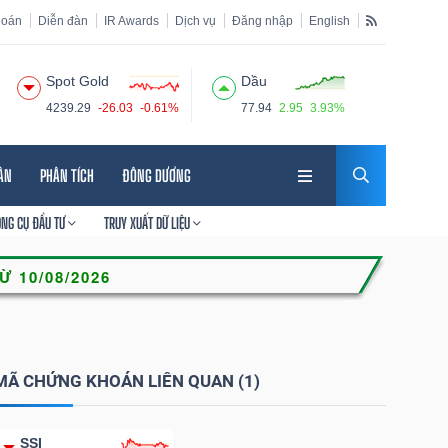
hoán
Diễn đàn
IR Awards
Dịch vụ
Đăng nhập
English
Spot Gold
Dầu
4239.29
-26.03
-0.61%
77.94
2.95
3.93%
HÂN
PHÂN TÍCH
ĐÔNG DƯƠNG
ÔNG CỤ ĐẦU TƯ
TRUY XUẤT DỮ LIỆU
MÃ CHỨNG KHOÁN LIÊN QUAN (1)
SSI