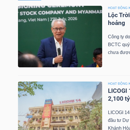
HOẠT ĐỘNG 
TÀI
Lộc Trờ
CHÍNH
hoảng
CÁ
Công ty do
NHÂN
BCTC quý 2
chưa được
PHÂN
TÍCH
VIETSTOCKFINANCE
HOẠT ĐỘNG 
LICOGI 
2,100 t
LICOGI 14
VĨ
đầu tư Dự 
MÔ
Khánh Hòa 