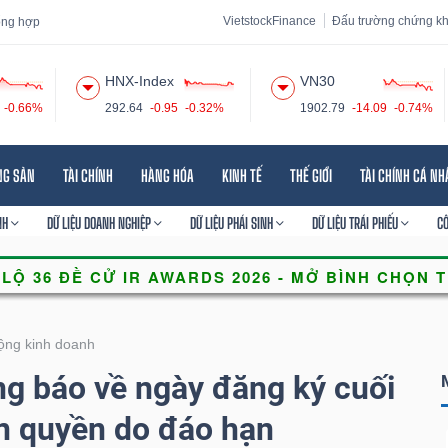
VietstockFinance
Đấu trường chứng k
tổng hợp
HNX-Index
VN30
-0.66%
292.64
-0.95
-0.32%
1902.79
-14.09
-0.74%
 đạo
Tin tức
Báo cáo phân tích
Thuật ngữ
Dịch vụ
NG SẢN
TÀI CHÍNH
HÀNG HÓA
KINH TẾ
THẾ GIỚI
TÀI CHÍNH CÁ N
NH
DỮ LIỆU DOANH NGHIỆP
DỮ LIỆU PHÁI SINH
DỮ LIỆU TRÁI PHIẾU
C
ộng kinh doanh
 báo về ngày đăng ký cuối
n quyền do đáo hạn