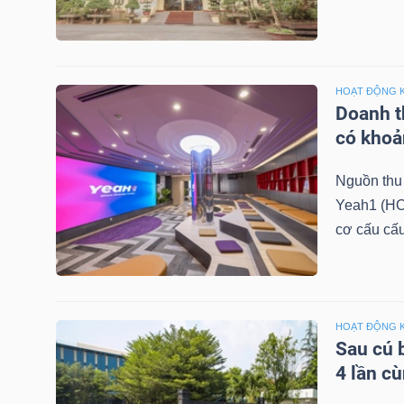
NGÀNH
HOẠT ĐỘNG 
Doanh th
có khoả
DOANH
NGHIỆP
Nguồn thu 
Yeah1 (HO
cơ cấu cấu
CỔ
PHIẾU
HOẠT ĐỘNG 
Sau cú 
PHÁI
4 lần c
SINH