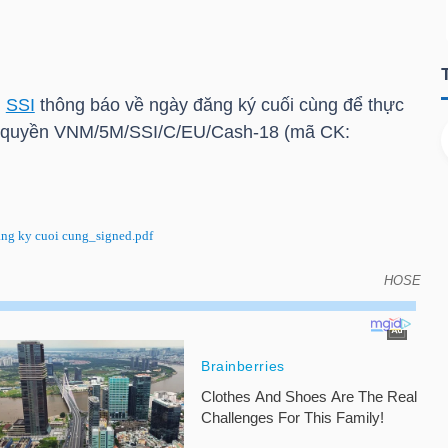
n
SSI
thông báo về ngày đăng ký cuối cùng để thực
g quyền VNM/5M/SSI/C/EU/Cash-18 (mã CK:
g ky cuoi cung_signed.pdf
HOSE
đăng ký cuối cùng để thực hiện quyền do đáo hạn