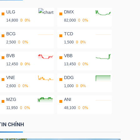
ULG
DMX
14,800
0
0%
82,000
0
0%
BCG
TCD
2,500
0
0%
1,500
0
0%
BVB
VBB
12,450
0
0%
13,450
0
0%
VNE
DDG
2,600
0
0%
1,000
0
0%
MZG
ANI
11,950
0
0%
48,100
0
0%
TIN CHÍNH