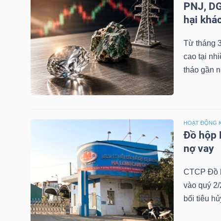
PNJ, DG
LIỆU
hại khá
Ngành
Từ tháng 3
(-)
cao tại nh
tháo gần n
VS-
SECTOR
HOẠT ĐỘNG 
Đồ hộp 
nợ vay
NĂNG
LƯỢNG
CTCP Đồ h
vào quý 2/
bối tiêu h