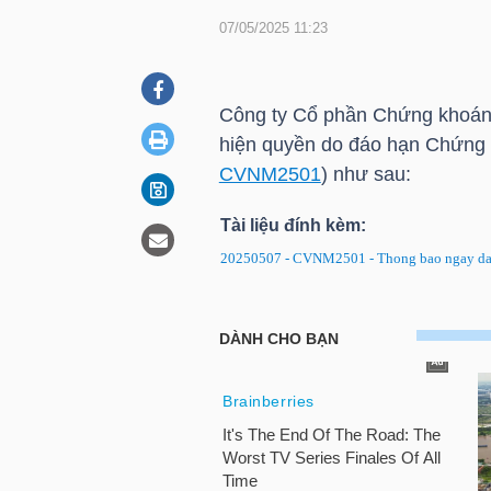
07/05/2025 11:23
DOANH
NGHIỆP
Công ty Cổ phần Chứng khoá
hiện quyền do đáo hạn Chứn
CVNM2501
) như sau:
BẤT
Tài liệu đính kèm:
ĐỘNG
20250507 - CVNM2501 - Thong bao ngay dan
SẢN
CVNM2501: Thông báo về ngày 
TÀI
CHÍNH