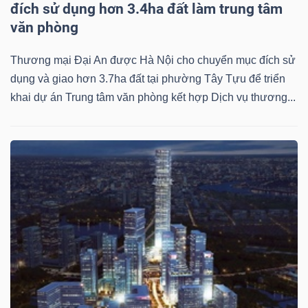
đích sử dụng hơn 3.4ha đất làm trung tâm
văn phòng
Bài
viết
Thương mại Đại An được Hà Nội cho chuyển mục đích sử
của
dụng và giao hơn 3.7ha đất tại phường Tây Tựu để triển
tác
khai dự án Trung tâm văn phòng kết hợp Dịch vụ thương...
giả
(-)
Báo
cáo
phân
tích
(-)
Thuật