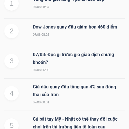
1
07/08 08:34
Dow Jones quay đầu giảm hơn 460 điểm
2
07/08 08:26
07/08: Đọc gì trước giờ giao dịch chứng
3
khoán?
07/08 06:00
Giá dầu quay đầu tăng gần 4% sau động
4
thái của Iran
07/08 08:31
Cú bắt tay Mỹ - Nhật có thể thay đổi cuộc
5
chơi trên thị trường tiền tệ toàn cầu