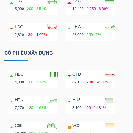
TIG
SZC
5,900
200
3.51%
19,400
1,250
6.89%
LDG
LHG
2,820
-30
-1.05%
28,000
550
2%
CỔ PHIẾU XÂY DỰNG
HBC
CTD
4,300
100
2.38%
62,100
-100
-0.16%
HTN
HU3
7,270
120
1.68%
3,100
400
14.81%
C69
VC2