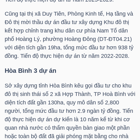
Cũng tại thị xã Duy Tiên, Phòng Kinh tế, Hạ tầng và
TÀI
Đô thị mời thầu dự án đầu tư xây dựng Khu đô thị
CHÍNH
kết hợp chỉnh trang khu dân cư phía Nam Tổ dân
CÁ
phố Hoàng Lý, phường Hoàng Đông (DT-ĐT04.21)
NHÂN
với diện tích gần 19ha, tổng mức đầu tư hơn 938 tỷ
đồng. Tiến độ thực hiện dự án từ năm 2022-2028.
Hòa Bình 3 dự án
PHÂN
TÍCH
Sở xây dựng tỉnh Hòa Bình kêu gọi đầu tư cho khu
VIETSTOCKFINANCE
đô thị sinh thái số 2 xã Hợp Thành, TP Hoà Bình với
diện tích đất gần 130ha, quy mô dân số 2,800
người, tổng mức đầu tư hơn 2.9 ngàn tỷ đồng. Tiến
độ thực hiện dự án dự kiến là 10 năm kể từ khi cơ
VĨ
quan nhà nước có thẩm quyền bàn giao một phần
MÔ
hoặc toàn bộ đất đã giải phóng mặt bằng cho nhà