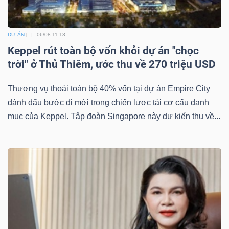
ngữ
(-)
DỰ ÁN
06/08 11:13
Dịch
Keppel rút toàn bộ vốn khỏi dự án "chọc
vụ
trời" ở Thủ Thiêm, ước thu về 270 triệu USD
(-)
Thương vụ thoái toàn bộ 40% vốn tại dự án Empire City
đánh dấu bước đi mới trong chiến lược tái cơ cấu danh
mục của Keppel. Tập đoàn Singapore này dự kiến thu về...
Đào
tạo
Sách
tài
chính