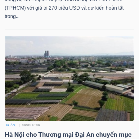
Mã
(TPHCM) với giá trị 270 triệu USD và dự kiến hoàn tất
chứng
trong...
khoán
(-)
Tất cả
Cổ phiếu
Chỉ số
Chứng chỉ quỹ
Chứng 
Lãnh
đạo
(-)
Tất cả
Người nội bộ
Người liên quan
Cổ đông lớn
Tin
tức
DỰ ÁN
06/08 18:06
(-)
Hà Nội cho Thương mại Đại An chuyển mục