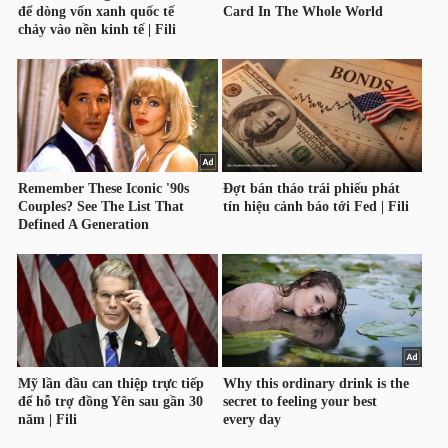
YẾU
TIÊU
DÙNG
THIẾT
YẾU
CHĂM
SÓC
SỨC
KHỎE