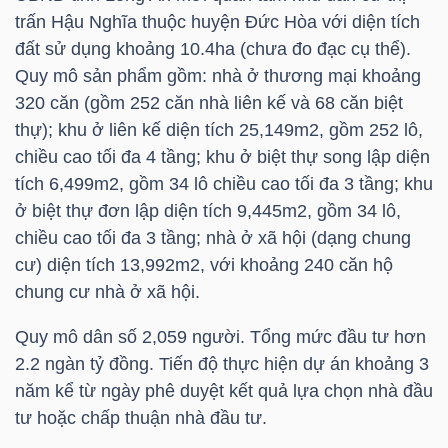
trấn Hậu Nghĩa thuộc huyện Đức Hòa với diện tích
đất sử dụng khoảng 10.4ha (chưa đo đạc cụ thể).
Quy mô sản phẩm gồm: nhà ở thương mại khoảng
TRÁI
320 căn (gồm 252 căn nhà liên kế và 68 căn biệt
PHIẾU
thự); khu ở liên kế diện tích 25,149m2, gồm 252 lô,
chiều cao tối đa 4 tầng; khu ở biệt thự song lập diện
tích 6,499m2, gồm 34 lô chiều cao tối đa 3 tầng; khu
CÔNG
ở biệt thự đơn lập diện tích 9,445m2, gồm 34 lô,
CỤ
chiều cao tối đa 3 tầng; nhà ở xã hội (dạng chung
ĐẦU
cư) diện tích 13,992m2, với khoảng 240 căn hộ
TƯ
chung cư nhà ở xã hội.
Quy mô dân số 2,059 người. Tổng mức đầu tư hơn
2.2 ngàn tỷ đồng. Tiến độ thực hiện dự án khoảng 3
TRUY
năm kể từ ngày phê duyệt kết quả lựa chọn nhà đầu
XUẤT
tư hoặc chấp thuận nhà đầu tư.
DỮ