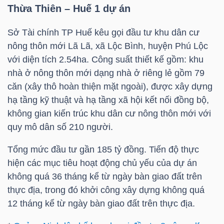
LIỆU
Thừa Thiên – Huế 1 dự án
Sở Tài chính TP Huế kêu gọi đầu tư khu dân cư
Ngành
nông thôn mới Lã Lã, xã Lộc Bình, huyện Phú Lộc
(-)
với diện tích 2.54ha. Công suất thiết kế gồm: khu
VS-
nhà ở nông thôn mới dạng nhà ở riêng lẻ gồm 79
SECTOR
căn (xây thô hoàn thiện mặt ngoài), được xây dựng
hạ tầng kỹ thuật và hạ tầng xã hội kết nối đồng bộ,
không gian kiến trúc khu dân cư nông thôn mới với
quy mô dân số 210 người.
Tổng mức đầu tư gần 185 tỷ đồng. Tiến độ thực
NĂNG
hiện các mục tiêu hoạt động chủ yếu của dự án
LƯỢNG
không quá 36 tháng kể từ ngày bàn giao đất trên
thực địa, trong đó khởi công xây dựng không quá
12 tháng kể từ ngày bàn giao đất trên thực địa.