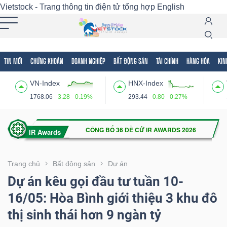
Vietstock - Trang thông tin điện tử tổng hợp
English
TIN MỚI
CHỨNG KHOÁN
DOANH NGHIỆP
BẤT ĐỘNG SẢN
TÀI CHÍNH
HÀNG HÓA
KIN
Tất cả
Tính năng
Ngành
Mã chứng khoán
Lãnh
VN-Index
HNX-Index
Tính
1768.06
3.28
0.19%
293.44
0.80
0.27%
năng
(-)
VIETSTOCK
Trang chủ
Bất động sản
Dự án
Dự án kêu gọi đầu tư tuần 10-
16/05: Hòa Bình giới thiệu 3 khu đô
CHỨNG
thị sinh thái hơn 9 ngàn tỷ
KHOÁN