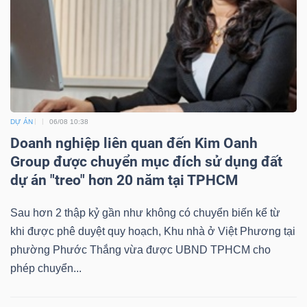
Công
cụ
đầu
DỰ ÁN
06/08 10:38
tư
Doanh nghiệp liên quan đến Kim Oanh
Group được chuyển mục đích sử dụng đất
dự án "treo" hơn 20 năm tại TPHCM
Sau hơn 2 thập kỷ gần như không có chuyển biến kể từ
Truyền
khi được phê duyệt quy hoạch, Khu nhà ở Việt Phương tại
thông
phường Phước Thắng vừa được UBND TPHCM cho
tài
phép chuyển...
chính