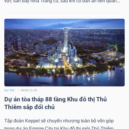
vực sân bay Nha Trang cũ, sau khi có bản án liên quan...
DỊCH
VỤ
TRUYỀN
THÔNG
TIỆN
ÍCH
DỰ ÁN
06/08 21:45
Dự án tòa tháp 88 tầng Khu đô thị Thủ
BẤT
Thiêm sắp đổi chủ
ĐỘNG
SẢN
Tập đoàn Keppel sẽ chuyển nhượng toàn bộ vốn góp
trong dự án Empire City tại Khu đô thị mới Thủ Thiêm