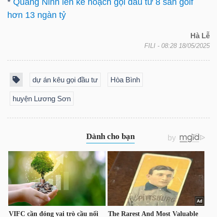
*
Quảng Ninh lên kế hoạch gọi đầu tư 8 sân golf
NGUYÊN
hơn 13 ngàn tỷ
VẬT
LIỆU
Hà Lễ
FILI
- 08:28 18/05/2025
dự án kêu gọi đầu tư
Hòa Bình
CÔNG
huyện Lương Sơn
NGHIỆP
TIÊU
DÙNG
KHÔNG
THIẾT