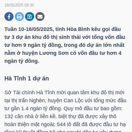
18/05/2025 09:30
DOANH
NGHIỆP
Tuần 10-16/05/2025, tỉnh Hòa Bình kêu gọi đầu
tư 3 dự án khu đô thị sinh thái với tổng vốn đầu
tư hơn 9 ngàn tỷ đồng, trong đó dự án lớn nhất
nằm ở huyện Lương Sơn có vốn đầu tư hơn 4
BẤT
ngàn tỷ đồng.
ĐỘNG
SẢN
Hà Tĩnh 1 dự án
Sở Tài chính Hà Tĩnh mời quan tâm khu đô thị mới
TÀI
tại thị trấn Nghèn, huyện Can Lộc với tổng mức đầu
CHÍNH
tư gần 1.4 ngàn tỷ đồng. Quy mô đầu tư bao gồm:
132 căn nhà ở liền kề, biệt thự đã được xây thô
hoàn thiện mặt ngoài; 544 lô đất đã được đầu tư hạ