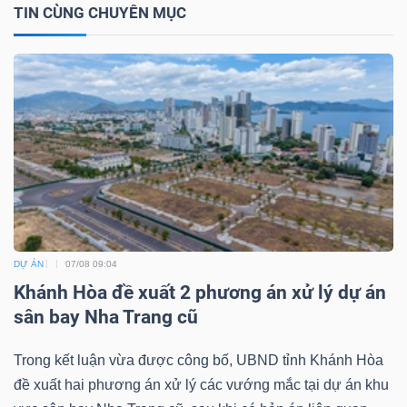
TIN CÙNG CHUYÊN MỤC
TÀI
CHÍNH
CÔNG
NGHỆ
DỰ ÁN
07/08 09:04
THÔNG
Khánh Hòa đề xuất 2 phương án xử lý dự án
TIN
sân bay Nha Trang cũ
Trong kết luận vừa được công bố, UBND tỉnh Khánh Hòa
đề xuất hai phương án xử lý các vướng mắc tại dự án khu