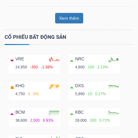
Xem thêm
CỔ PHIẾU BẤT ĐỘNG SẢN
VRE
NRC
24,950
-350
-1.38%
4,800
100
2.13%
KHG
DXS
4,750
0
0%
5,890
10
0.17%
BCM
KBC
38,600
2,500
6.93%
28,000
200
0.72%