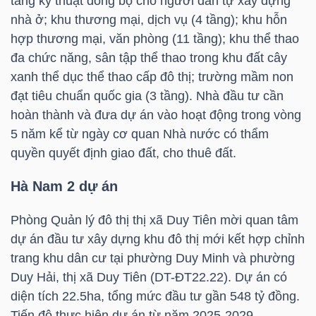
tầng kỹ thuật đồng bộ cho người dân tự xây dựng
HÀNG
nhà ở; khu thương mại, dịch vụ (4 tầng); khu hỗn
HÓA
hợp thương mại, văn phòng (11 tầng); khu thể thao
đa chức năng, sân tập thể thao trong khu đất cây
xanh thể dục thể thao cấp đô thị; trường mầm non
KINH
đạt tiêu chuẩn quốc gia (3 tầng). Nhà đầu tư cần
TẾ
hoàn thành và đưa dự án vào hoạt động trong vòng
5 năm kể từ ngày cơ quan Nhà nước có thẩm
quyền quyết định giao đất, cho thuê đất.
THẾ
Hà Nam 2 dự án
GIỚI
Phòng Quản lý đô thị thị xã Duy Tiên mời quan tâm
dự án đầu tư xây dựng khu đô thị mới kết hợp chỉnh
trang khu dân cư tại phường Duy Minh và phường
ĐÔNG
Duy Hải, thị xã Duy Tiên (DT-ĐT22.22). Dự án có
DƯƠNG
diện tích 22.5ha, tổng mức đầu tư gần 548 tỷ đồng.
Tiến độ thực hiện dự án từ năm 2025-2029.