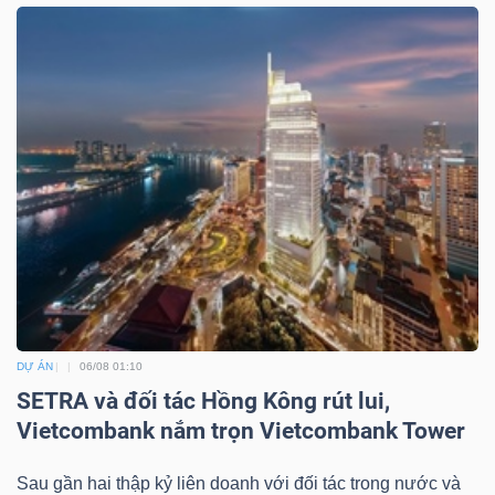
Dữ
liệu
tài
chính
DỰ ÁN
06/08 01:10
SETRA và đối tác Hồng Kông rút lui,
Vietcombank nắm trọn Vietcombank Tower
Sau gần hai thập kỷ liên doanh với đối tác trong nước và