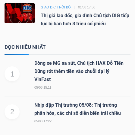
GIAO DỊCH NỘI BỘ
01/08 17:50
Thị giá lao dốc, gia đình Chủ tịch DIG tiếp
tục bị bán hơn 8 triệu cổ phiếu
ĐỌC NHIỀU NHẤT
Dòng xe MG sa sút, Chủ tịch HAX Đỗ Tiến
Dũng rót thêm tiền vào chuỗi đại lý
1
VinFast
05/08 15:11
Nhịp đập Thị trường 05/08: Thị trường
2
phân hóa, các chỉ số diễn biến trái chiều
05/08 17:22