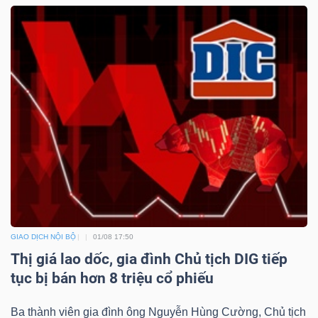
Công
cụ
đầu
tư
Truyền
GIAO DỊCH NỘI BỘ
01/08 17:50
thông
Thị giá lao dốc, gia đình Chủ tịch DIG tiếp
tài
tục bị bán hơn 8 triệu cổ phiếu
chính
Ba thành viên gia đình ông Nguyễn Hùng Cường, Chủ tịch