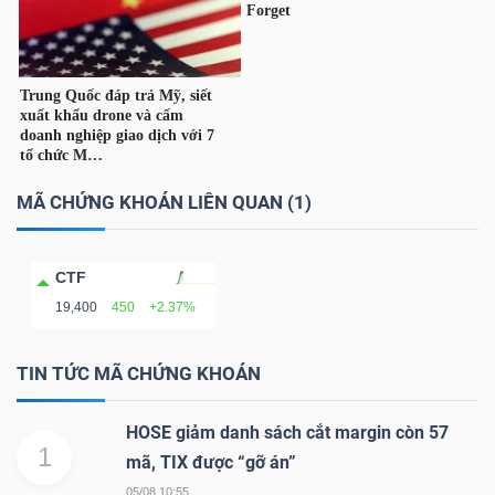
TRÁI
PHIẾU
MÃ CHỨNG KHOÁN LIÊN QUAN (1)
CÔNG
CỤ
CTF
ĐẦU
19,400
450
+2.37%
TƯ
TIN TỨC MÃ CHỨNG KHOÁN
TRUY
HOSE giảm danh sách cắt margin còn 57
XUẤT
1
mã, TIX được “gỡ án”
DỮ
05/08 10:55