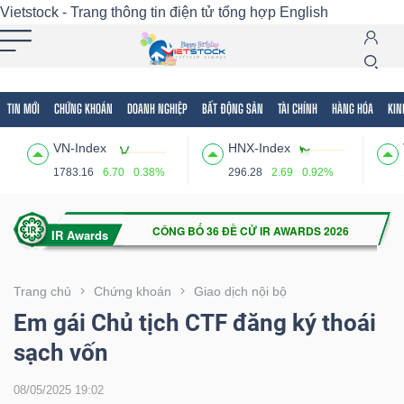
Vietstock - Trang thông tin điện tử tổng hợp
English
TIN MỚI
CHỨNG KHOÁN
DOANH NGHIỆP
BẤT ĐỘNG SẢN
TÀI CHÍNH
HÀNG HÓA
KIN
Tất cả
Tính năng
Ngành
Mã chứng khoán
Lãnh
VN-Index
HNX-Index
Tính
1783.16
6.70
0.38%
296.28
2.69
0.92%
năng
(-)
VIETSTOCK
Trang chủ
Chứng khoán
Giao dịch nội bộ
Em gái Chủ tịch CTF đăng ký thoái
sạch vốn
CHỨNG
KHOÁN
08/05/2025 19:02