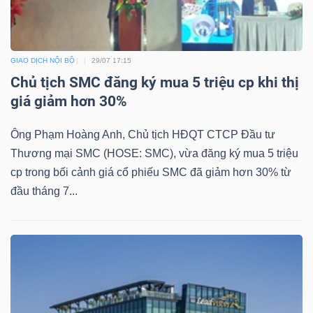
GIAO DỊCH NỘI BỘ
29/07 17:15
Chủ tịch SMC đăng ký mua 5 triệu cp khi thị
giá giảm hơn 30%
Ông Phạm Hoàng Anh, Chủ tịch HĐQT CTCP Đầu tư
Thương mại SMC (HOSE: SMC), vừa đăng ký mua 5 triệu
cp trong bối cảnh giá cổ phiếu SMC đã giảm hơn 30% từ
đầu tháng 7...