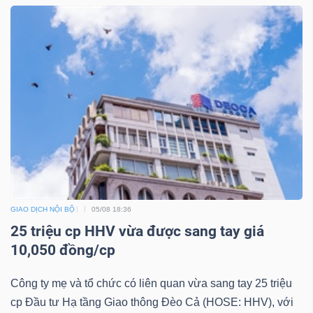
NGUYÊN
VẬT
LIỆU
CÔNG
NGHIỆP
GIAO DỊCH NỘI BỘ
05/08 18:36
25 triệu cp HHV vừa được sang tay giá
TIÊU
10,050 đồng/cp
DÙNG
KHÔNG
Công ty mẹ và tổ chức có liên quan vừa sang tay 25 triệu
THIẾT
cp Đầu tư Hạ tầng Giao thông Đèo Cả (HOSE: HHV), với