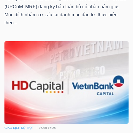
(UPCoM: MRF) đăng ký bán toàn bộ cổ phần nắm giữ.
Mục đích nhằm cơ cấu lại danh mục đầu tư, thực hiện
theo...
TÀI
CHÍNH
CÔNG
NGHỆ
THÔNG
TIN
GIAO DỊCH NỘI BỘ
05/08 16:25