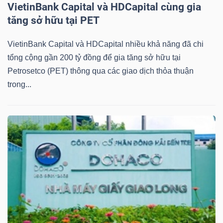
DỊCH
VietinBank Capital và HDCapital cùng gia
VỤ
tăng sở hữu tại PET
TRUYỀN
THÔNG
VietinBank Capital và HDCapital nhiều khả năng đã chi
tổng cộng gần 200 tỷ đồng để gia tăng sở hữu tại
Petrosetco (PET) thông qua các giao dịch thỏa thuận
trong...
TIỆN
ÍCH
BẤT
ĐỘNG
SẢN