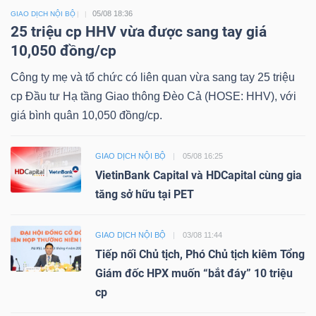
05/08 18:36
GIAO DỊCH NỘI BỘ
25 triệu cp HHV vừa được sang tay giá
10,050 đồng/cp
Công ty mẹ và tổ chức có liên quan vừa sang tay 25 triệu
cp Đầu tư Hạ tầng Giao thông Đèo Cả (HOSE: HHV), với
giá bình quân 10,050 đồng/cp.
GIAO DỊCH NỘI BỘ
05/08 16:25
VietinBank Capital và HDCapital cùng gia
tăng sở hữu tại PET
GIAO DỊCH NỘI BỘ
03/08 11:44
Tiếp nối Chủ tịch, Phó Chủ tịch kiêm Tổng
Giám đốc HPX muốn “bắt đáy” 10 triệu
cp