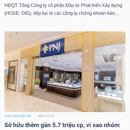
HĐQT Tổng Công ty cổ phần Đầu tư Phát triển Xây dựng
(HOSE: DIG), tiếp tục bị các công ty chứng khoán bán...
Dữ
liệu
tài
chính
GIAO DỊCH NỘI BỘ
30/07 23:12
Sở hữu thêm gần 5.7 triệu cp, vì sao nhóm