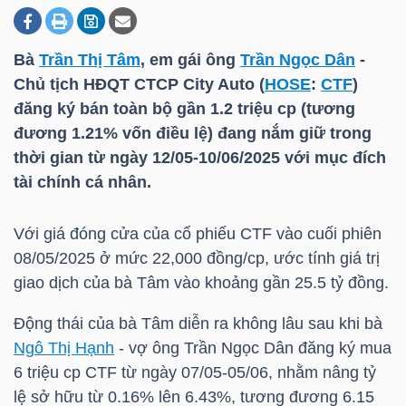
Bà
Trần Thị Tâm
, em gái ông
Trần Ngọc Dân
-
DOANH
Chủ tịch HĐQT CTCP City Auto (
HOSE
:
CTF
)
NGHIỆP
đăng ký bán toàn bộ gần 1.2 triệu cp (tương
đương 1.21% vốn điều lệ) đang nắm giữ trong
thời gian từ ngày 12/05-10/06/2025 với mục đích
BẤT
tài chính cá nhân.
ĐỘNG
SẢN
Với giá đóng cửa của cổ phiếu
CTF
vào cuối phiên
08/05/2025 ở mức 22,000 đồng/cp, ước tính giá trị
giao dịch của bà Tâm vào khoảng gần 25.5 tỷ đồng.
TÀI
Động thái của bà Tâm diễn ra không lâu sau khi bà
CHÍNH
Ngô Thị Hạnh
- vợ ông
Trần Ngọc Dân
đăng ký mua
6 triệu cp
CTF
từ ngày 07/05-05/06, nhằm nâng tỷ
lệ sở hữu từ 0.16% lên 6.43%, tương đương 6.15