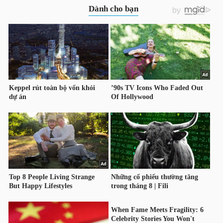
NGÀNH
DOANH
NGHIỆP
CỔ
PHIẾU
PHÁI
SINH