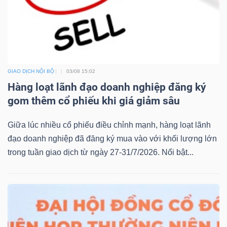
Bài
viết
của
tác
GIAO DỊCH NỘI BỘ
03/08 15:02
giả
Hàng loạt lãnh đạo doanh nghiệp đăng ký
(-)
gom thêm cổ phiếu khi giá giảm sâu
Báo
Giữa lúc nhiều cổ phiếu điều chỉnh mạnh, hàng loạt lãnh
cáo
đạo doanh nghiệp đã đăng ký mua vào với khối lượng lớn
phân
trong tuần giao dịch từ ngày 27-31/7/2026. Nổi bật...
tích
(-)
Thuật