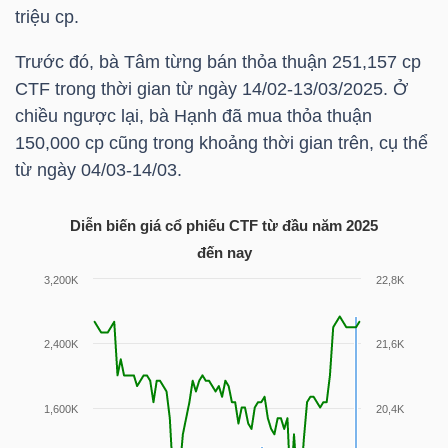
HÀNG
triệu cp.
HÓA
Trước đó, bà Tâm từng bán thỏa thuận 251,157 cp
CTF
trong thời gian từ ngày 14/02-13/03/2025. Ở
chiều ngược lại, bà Hạnh đã mua thỏa thuận
KINH
150,000 cp cũng trong khoảng thời gian trên, cụ thể
TẾ
từ ngày 04/03-14/03.
Diễn biến giá cổ phiếu CTF từ đầu năm 2025
đến nay
THẾ
GIỚI
ĐÔNG
DƯƠNG