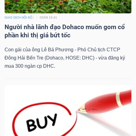
Mã
chứng
GIAO DỊCH NỘI BỘ
03/08 15:41
khoán
Người nhà lãnh đạo Dohaco muốn gom cổ
(-)
phần khi thị giá bứt tốc
Tất cả
Cổ phiếu
Chỉ số
Chứng chỉ quỹ
Chứng 
Con gái của ông Lê Bá Phương - Phó Chủ tịch CTCP
Đông Hải Bến Tre (Dohaco, HOSE: DHC) - vừa đăng ký
Lãnh
mua 300 ngàn cp DHC.
đạo
(-)
Tất cả
Người nội bộ
Người liên quan
Cổ đông lớn
Tin
tức
(-)