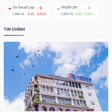
VS-Small Cap
VN30F1M
1,884.31
-0.10
-0.01%
1,920.70
6.90
0.36%
TIN CHÍNH