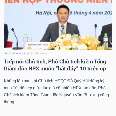
ngữ
(-)
Dịch
vụ
(-)
GIAO DỊCH NỘI BỘ
03/08 11:44
Đào
Tiếp nối Chủ tịch, Phó Chủ tịch kiêm Tổng
tạo
Giám đốc HPX muốn “bắt đáy” 10 triệu cp
Không lâu sau khi Chủ tịch HĐQT Đỗ Quý Hải đăng ký
mua 10 triệu cp giữa lúc giá cổ phiếu HPX lao dốc, Phó
Chủ tịch kiêm Tổng Giám đốc Nguyễn Văn Phương cũng
Sách
thông...
tài
chính