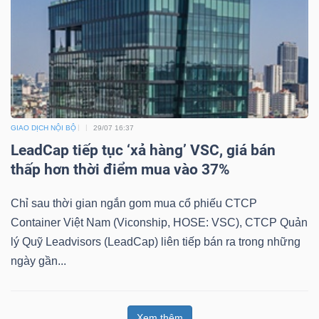
GIAO DỊCH NỘI BỘ
29/07 16:37
LeadCap tiếp tục ‘xả hàng’ VSC, giá bán
thấp hơn thời điểm mua vào 37%
Chỉ sau thời gian ngắn gom mua cổ phiếu CTCP
Container Việt Nam (Viconship, HOSE: VSC), CTCP Quản
lý Quỹ Leadvisors (LeadCap) liên tiếp bán ra trong những
ngày gần...
Xem thêm