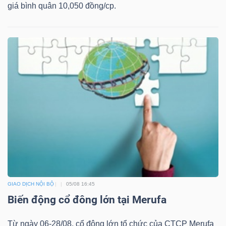
YẾU
giá bình quân 10,050 đồng/cp.
TIÊU
DÙNG
THIẾT
YẾU
CHĂM
SÓC
GIAO DỊCH NỘI BỘ
05/08 16:45
Biến động cổ đông lớn tại Merufa
SỨC
KHỎE
Từ ngày 06-28/08, cổ đông lớn tổ chức của CTCP Merufa