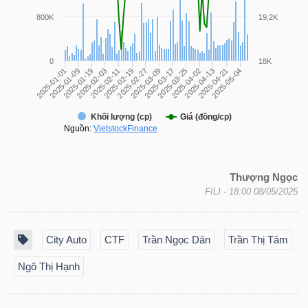
TÀI
CHÍNH
CÁ
NHÂN
PHÂN
TÍCH
Thượng Ngọc
FILI
- 18:00 08/05/2025
VIETSTOCKFINANCE
City Auto
CTF
Trần Ngọc Dân
Trần Thị Tâm
Ngô Thị Hạnh
VĨ
MÔ