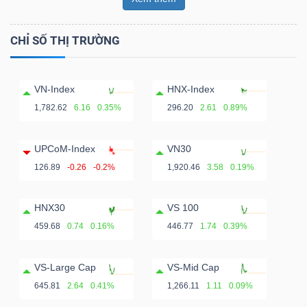
CHỈ SỐ THỊ TRƯỜNG
VN-Index
HNX-Index
1,782.62
6.16
0.35%
296.20
2.61
0.89%
UPCoM-Index
VN30
126.89
-0.26
-0.2%
1,920.46
3.58
0.19%
HNX30
VS 100
459.68
0.74
0.16%
446.77
1.74
0.39%
VS-Large Cap
VS-Mid Cap
645.81
2.64
0.41%
1,266.11
1.11
0.09%