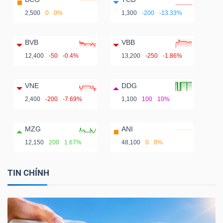
2,500
0
0%
1,300
-200
-13.33%
BVB
VBB
12,400
-50
-0.4%
13,200
-250
-1.86%
VNE
DDG
2,400
-200
-7.69%
1,100
100
10%
MZG
ANI
12,150
200
1.67%
48,100
0
0%
TIN CHÍNH