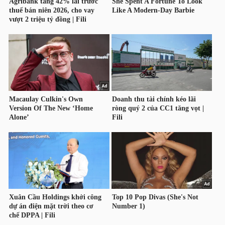
YẾU
TIÊU
DÙNG
THIẾT
YẾU
CHĂM
SÓC
SỨC
KHỎE