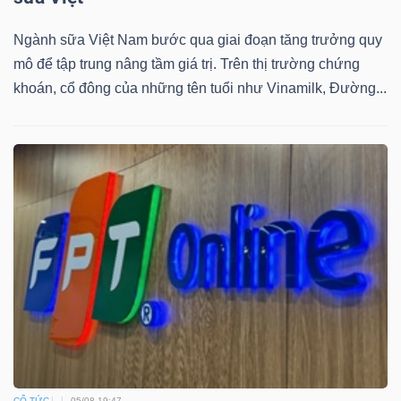
Ngành sữa Việt Nam bước qua giai đoạn tăng trưởng quy
mô để tập trung nâng tầm giá trị. Trên thị trường chứng
khoán, cổ đông của những tên tuổi như Vinamilk, Đường...
Công
cụ
đầu
tư
Truyền
thông
tài
chính
CỔ TỨC
05/08 19:47