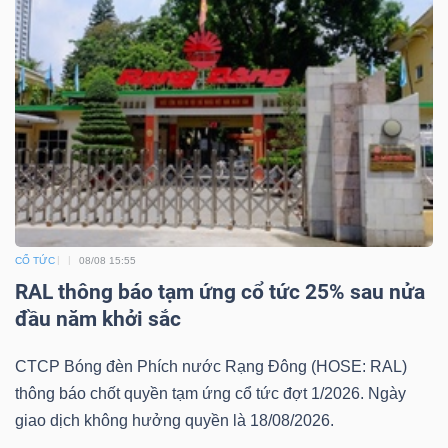
Mã
chứng
khoán
(-)
Tất cả
Cổ phiếu
Chỉ số
Chứng chỉ quỹ
Chứng 
Lãnh
đạo
(-)
CỔ TỨC
08/08 15:55
RAL thông báo tạm ứng cổ tức 25% sau nửa
Tất cả
Người nội bộ
Người liên quan
Cổ đông lớn
đầu năm khởi sắc
Tin
CTCP Bóng đèn Phích nước Rạng Đông (HOSE: RAL)
tức
thông báo chốt quyền tạm ứng cổ tức đợt 1/2026. Ngày
(-)
giao dịch không hưởng quyền là 18/08/2026.