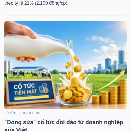
ngữ
theo tỷ lệ 21% (2,100 đồng/cp).
(-)
Dịch
vụ
(-)
Đào
tạo
Sách
CỔ TỨC
06/08 13:02
tài
“Dòng sữa” cổ tức dồi dào từ doanh nghiệp
sữa Việt
chính