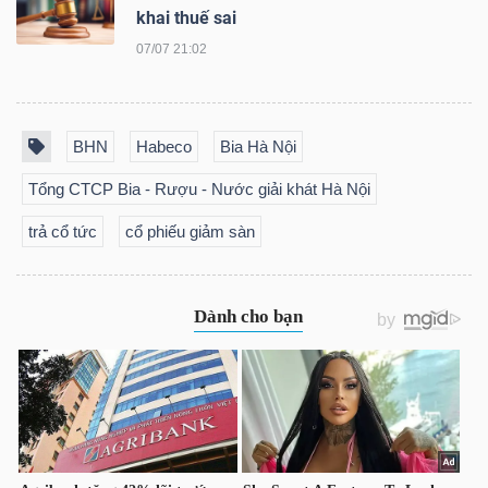
khai thuế sai
NGUYÊN
VẬT
07/07 21:02
LIỆU
BHN
Habeco
Bia Hà Nội
Tổng CTCP Bia - Rượu - Nước giải khát Hà Nội
CÔNG
trả cổ tức
cổ phiếu giảm sàn
NGHIỆP
TIÊU
DÙNG
KHÔNG
THIẾT