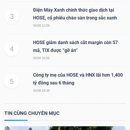
DỊCH
VỤ
Điện Máy Xanh chính thức giao dịch tại
3
HOSE, cổ phiếu chào sàn trong sắc xanh
TRUYỀN
THÔNG
06/08 12:05
HOSE giảm danh sách cắt margin còn 57
4
mã, TIX được “gỡ án”
05/08 10:55
TIỆN
ÍCH
Công ty mẹ của HOSE và HNX lãi hơn 1,400
5
tỷ đồng sau 6 tháng
04/08 18:39
BẤT
TIN CÙNG CHUYÊN MỤC
ĐỘNG
SẢN