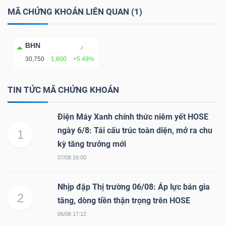
MÃ CHỨNG KHOÁN LIÊN QUAN (1)
BHN
TÀI
30,750
1,600
+5.49%
CHÍNH
TIN TỨC MÃ CHỨNG KHOÁN
Điện Máy Xanh chính thức niêm yết HOSE
CÔNG
ngày 6/8: Tái cấu trúc toàn diện, mở ra chu
1
NGHỆ
kỳ tăng trưởng mới
THÔNG
07/08 16:00
TIN
Nhịp đập Thị trường 06/08: Áp lực bán gia
2
tăng, dòng tiền thận trọng trên HOSE
06/08 17:12