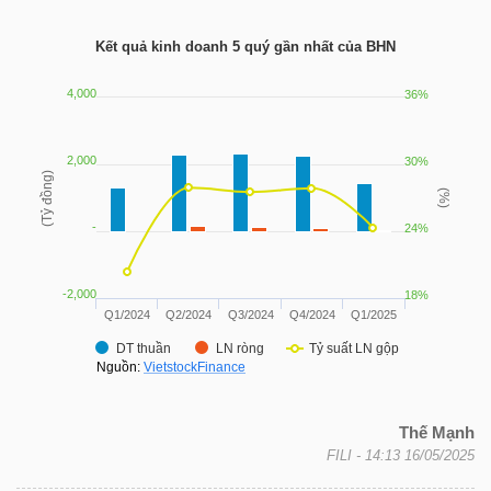
Kết quả kinh doanh 5 quý gần nhất của BHN
TRÁI
PHIẾU
CÔNG
CỤ
ĐẦU
TƯ
TRUY
Thế Mạnh
XUẤT
FILI
- 14:13 16/05/2025
DỮ