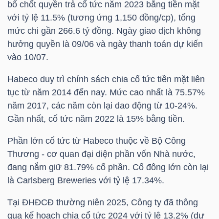
bố chốt quyền trả cổ tức năm 2023 bằng tiền mặt
với tỷ lệ 11.5% (tương ứng 1,150 đồng/cp), tổng
TÀI
mức chi gần 266.6 tỷ đồng. Ngày giao dịch không
CHÍNH
hưởng quyền là 09/06 và ngày thanh toán dự kiến
CÁ
vào 10/07.
NHÂN
Habeco duy trì chính sách chia cổ tức tiền mặt liên
tục từ năm 2014 đến nay. Mức cao nhất là 75.57%
năm 2017, các năm còn lại dao động từ 10-24%.
PHÂN
Gần nhất, cổ tức năm 2022 là 15% bằng tiền.
TÍCH
VIETSTOCKFINANCE
Phần lớn cổ tức từ Habeco thuộc về Bộ Công
Thương - cơ quan đại diện phần vốn Nhà nước,
đang nắm giữ 81.79% cổ phần. Cổ đông lớn còn lại
là Carlsberg Breweries với tỷ lệ 17.34%.
VĨ
Tại ĐHĐCĐ thường niên 2025, Công ty đã thông
MÔ
qua kế hoạch chia cổ tức 2024 với tỷ lệ 13.2% (dự