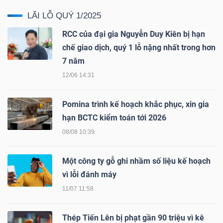
LIỆU
LÃI LỖ QUÝ 1/2025
RCC của đại gia Nguyễn Duy Kiên bị hạn
Ngành
chế giao dịch, quý 1 lỗ nặng nhất trong hơn
(-)
7 năm
VS-
12/06 14:31
SECTOR
Pomina trình kế hoạch khắc phục, xin gia
hạn BCTC kiểm toán tới 2026
08/08 10:39
NĂNG
Một công ty gỗ ghi nhầm số liệu kế hoạch
LƯỢNG
vì lỗi đánh máy
11/07 11:58
Thép Tiến Lên bị phạt gần 90 triệu vì kê