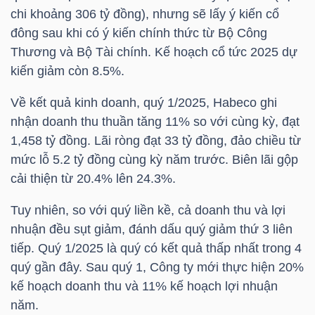
chi khoảng 306 tỷ đồng), nhưng sẽ lấy ý kiến cổ
đông sau khi có ý kiến chính thức từ Bộ Công
Thương và Bộ Tài chính. Kế hoạch cổ tức 2025 dự
NGÀNH
kiến giảm còn 8.5%.
Về kết quả kinh doanh, quý 1/2025, Habeco ghi
DOANH
nhận doanh thu thuần tăng 11% so với cùng kỳ, đạt
NGHIỆP
1,458 tỷ đồng. Lãi ròng đạt 33 tỷ đồng, đảo chiều từ
mức lỗ 5.2 tỷ đồng cùng kỳ năm trước. Biên lãi gộp
cải thiện từ 20.4% lên 24.3%.
CỔ
Tuy nhiên, so với quý liền kề, cả doanh thu và lợi
PHIẾU
nhuận đều sụt giảm, đánh dấu quý giảm thứ 3 liên
tiếp. Quý 1/2025 là quý có kết quả thấp nhất trong 4
quý gần đây. Sau quý 1, Công ty mới thực hiện 20%
kế hoạch doanh thu và 11% kế hoạch lợi nhuận
PHÁI
năm.
SINH