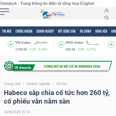
Vietstock - Trang thông tin điện tử tổng hợp
English
TIN MỚI
CHỨNG KHOÁN
DOANH NGHIỆP
BẤT ĐỘNG SẢN
TÀI CHÍNH
HÀNG HÓA
KIN
Tất cả
Tính năng
Ngành
Mã chứng khoán
Lãnh
VN-Index
HNX-Index
Tính
1768.06
3.28
0.19%
293.44
0.80
0.27%
năng
(-)
VIETSTOCK
Trang chủ
Doanh nghiệp
Cổ tức
Habeco sắp chia cổ tức hơn 260 tỷ,
cổ phiếu vẫn nằm sàn
CHỨNG
KHOÁN
16/05/2025 15:15