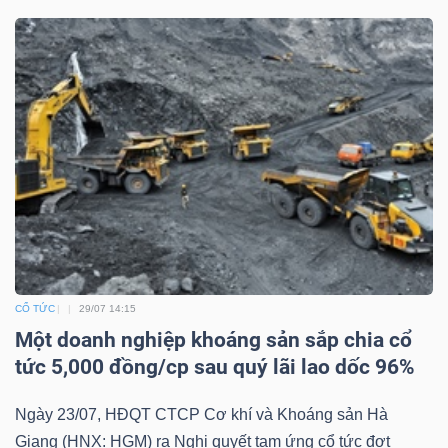
CỔ TỨC
29/07 14:15
Một doanh nghiệp khoáng sản sắp chia cổ
tức 5,000 đồng/cp sau quý lãi lao dốc 96%
Ngày 23/07, HĐQT CTCP Cơ khí và Khoáng sản Hà
Giang (HNX: HGM) ra Nghị quyết tạm ứng cổ tức đợt