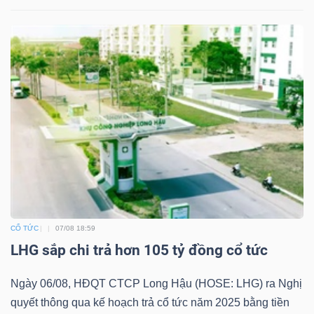
Bài
viết
của
tác
giả
(-)
Báo
cáo
phân
tích
CỔ TỨC
07/08 18:59
(-)
LHG sắp chi trả hơn 105 tỷ đồng cổ tức
Ngày 06/08, HĐQT CTCP Long Hậu (HOSE: LHG) ra Nghị
Thuật
quyết thông qua kế hoạch trả cổ tức năm 2025 bằng tiền