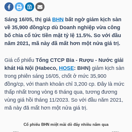
Sáng 16/05, thị giá
BHN
bất ngờ giảm kịch sàn
DOANH
về 35,900 đồng/cp dù Doanh nghiệp vừa công
NGHIỆP
bố chia cổ tức tiền mặt tỷ lệ 11.5%. So với đầu
năm 2021, mã này đã mất hơn một nửa giá trị.
BẤT
Giá cổ phiếu
Tổng CTCP Bia - Rượu - Nước giải
ĐỘNG
khát Hà Nội (Habeco,
HOSE
:
BHN
)
giảm kịch sàn
SẢN
trong phiên sáng 16/05, chốt ở mức 35,900
đồng/cp, với thanh khoản chỉ 3,200 cp. Đây là mức
thấp nhất trong vòng 6 tháng qua, tương đương
vùng giá hồi tháng 11/2023. So với đầu năm 2021,
TÀI
mã này đã mất hơn một nửa giá trị.
CHÍNH
Cổ phiếu BHN miệt mài dò đáy nhiều năm qua