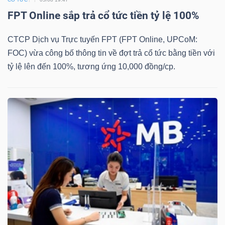
FPT Online sắp trả cổ tức tiền tỷ lệ 100%
CTCP Dịch vụ Trực tuyến FPT (FPT Online, UPCoM:
Dữ
FOC) vừa công bố thông tin về đợt trả cổ tức bằng tiền với
liệu
tỷ lệ lên đến 100%, tương ứng 10,000 đồng/cp.
tài
chính