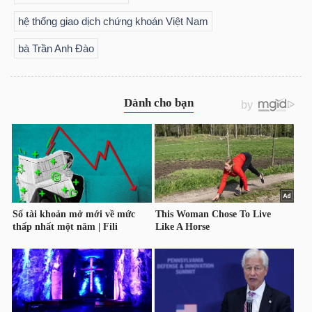
DỊCH
hệ thống giao dịch chứng khoán Việt Nam
VỤ
TRUYỀN
bà Trần Anh Đào
THÔNG
TIỆN
ÍCH
BẤT
ĐỘNG
SẢN