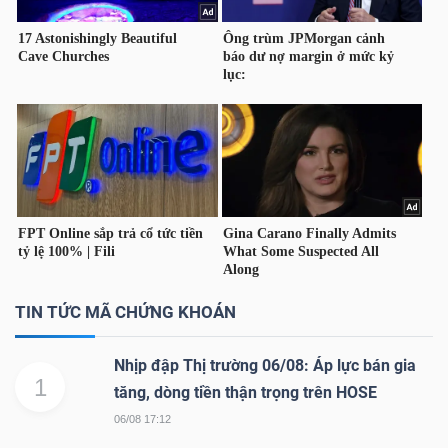
Mã
chứng
khoán
(-)
Tất cả
Cổ phiếu
Chỉ số
Chứng chỉ quỹ
Chứng 
Lãnh
đạo
(-)
Tất cả
Người nội bộ
Người liên quan
Cổ đông lớn
TIN TỨC MÃ CHỨNG KHOÁN
Tin
Nhịp đập Thị trường 06/08: Áp lực bán gia
1
tức
tăng, dòng tiền thận trọng trên HOSE
(-)
06/08 17:12