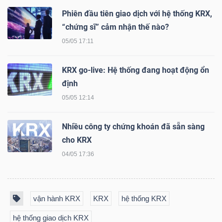
Phiên đầu tiên giao dịch với hệ thống KRX,
“chứng sĩ” cảm nhận thế nào?
05/05 17:11
TÀI
CHÍNH
KRX go-live: Hệ thống đang hoạt động ổn
định
05/05 12:14
CÔNG
Nhiều công ty chứng khoán đã sẵn sàng
NGHỆ
cho KRX
THÔNG
04/05 17:36
TIN
vận hành KRX
KRX
hệ thống KRX
hệ thống giao dịch KRX