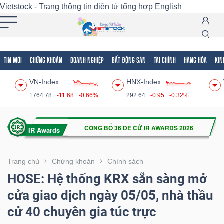
Vietstock - Trang thông tin điện tử tổng hợp
English
TIN MỚI
CHỨNG KHOÁN
DOANH NGHIỆP
BẤT ĐỘNG SẢN
TÀI CHÍNH
HÀNG HÓA
KIN
Tất cả
Tính năng
Ngành
Mã chứng khoán
Lãnh
VN-Index
HNX-Index
Tính
1764.78
-11.68
-0.66%
292.64
-0.95
-0.32%
năng
(-)
VIETSTOCK
Trang chủ
Chứng khoán
Chính sách
HOSE: Hệ thống KRX sẵn sàng mở
cửa giao dịch ngày 05/05, nhà thầu
CHỨNG
cử 40 chuyên gia túc trực
KHOÁN