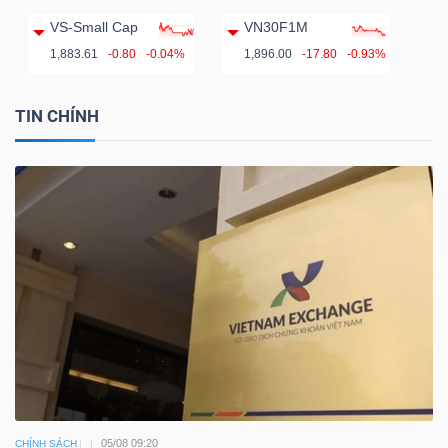
VS-Small Cap
VN30F1M
1,883.61
-0.80
-0.04%
1,896.00
-17.80
-0.93%
TIN CHÍNH
05/08 09:20
CHÍNH SÁCH