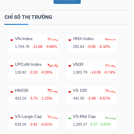
CHỈ SỐ THỊ TRƯỜNG
VN-Index
HNX-Index
1,764.78
-11.68
-0.66%
292.64
-0.95
-0.32%
UPCoM-Index
VN30
126.82
-0.33
-0.26%
1,902.79
-14.09
-0.74%
HNX30
VS 100
453.19
-5.75
-1.25%
442.05
-2.98
-0.67%
VS-Large Cap
VS-Mid Cap
639.26
-3.91
-0.61%
1,265.37
0.37
0.03%