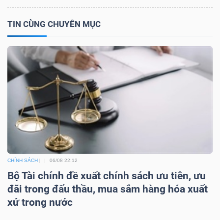
ngữ
(-)
TIN CÙNG CHUYÊN MỤC
Dịch
vụ
(-)
Đào
tạo
CHÍNH SÁCH
06/08 22:12
Bộ Tài chính đề xuất chính sách ưu tiên, ưu
đãi trong đấu thầu, mua sắm hàng hóa xuất
Sách
xứ trong nước
tài
chính