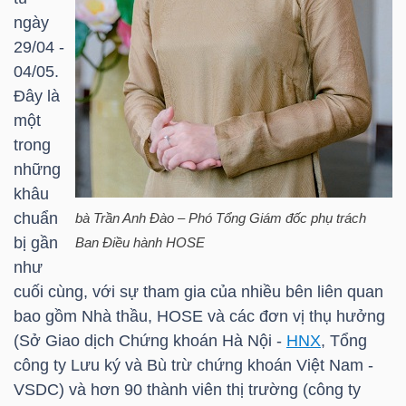
ngày
TÀI
29/04 -
CHÍNH
04/05.
CÁ
Đây là
NHÂN
một
trong
những
khâu
PHÂN
chuẩn
bà
Trần Anh Đào
– Phó Tổng Giám đốc phụ trách
TÍCH
bị gần
Ban Điều hành
HOSE
VIETSTOCKFINANCE
như
cuối cùng, với sự tham gia của nhiều bên liên quan
bao gồm Nhà thầu,
HOSE
và các đơn vị thụ hưởng
(Sở Giao dịch Chứng khoán Hà Nội -
HNX
, Tổng
VĨ
công ty Lưu ký và Bù trừ chứng khoán Việt Nam -
MÔ
VSDC) và hơn 90 thành viên thị trường (công ty