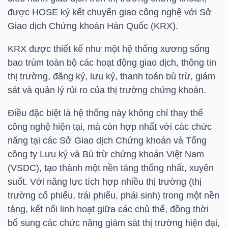
NGUYÊN
được
HOSE
ký kết chuyển giao công nghệ với Sở
VẬT
Giao dịch Chứng khoán Hàn Quốc (KRX).
LIỆU
KRX được thiết kế như một hệ thống xương sống
bao trùm toàn bộ các hoạt động giao dịch, thông tin
thị trường, đăng ký, lưu ký, thanh toán bù trừ, giám
sát và quản lý rủi ro của thị trường chứng khoán.
CÔNG
Điều đặc biệt là hệ thống này không chỉ thay thế
NGHIỆP
công nghệ hiện tại, mà còn hợp nhất với các chức
năng tại các Sở Giao dịch Chứng khoán và Tổng
công ty Lưu ký và Bù trừ chứng khoán Việt Nam
(VSDC), tạo thành một nền tảng thống nhất, xuyên
TIÊU
suốt. Với năng lực tích hợp nhiều thị trường (thị
DÙNG
trường cổ phiếu, trái phiếu, phái sinh) trong một nền
KHÔNG
tảng, kết nối linh hoạt giữa các chủ thể, đồng thời
THIẾT
bổ sung các chức năng giám sát thị trường hiện đại,