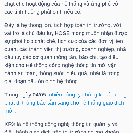
chặt chẽ hoạt động của hệ thống và ứng phó với
LIỆU
các tình huống phát sinh nếu có.
Ngành
Đây là hệ thống lớn, tích hợp toàn thị trường, với
(-)
vai trò là chủ đầu tư,
HOSE
mong muốn nhận được
sự phối hợp chặt chẽ, tích cực của các đơn vị liên
VS-
quan, các thành viên thị trường, doanh nghiệp, nhà
SECTOR
đầu tư, các cơ quan thông tấn, báo chí, tạo điều
kiện cho Hệ thống công nghệ thông tin mới vận
hành an toàn, thông suốt, hiệu quả, nhất là trong
giai đoạn đầu ổn định hệ thống.
NĂNG
Trong ngày 04/05,
nhiều công ty chứng khoán cũng
LƯỢNG
phát đi thông báo sẵn sàng cho hệ thống giao dịch
mới
.
KRX là hệ thống công nghệ thông tin quản lý và
điều hành giao dịch trên thị trường chứng khoán,