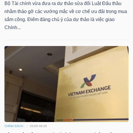
Bộ Tài chính vừa đưa ra dự thảo sửa đổi Luật Đấu thầu
nhằm tháo gỡ các vướng mắc về cơ chế ưu đãi trong mua
sắm công. Điểm đáng chú ý của dự thảo là việc giao
Chính...
Công
cụ
đầu
tư
Truyền
thông
tài
chính
CHÍNH SÁCH
05/08 09:20