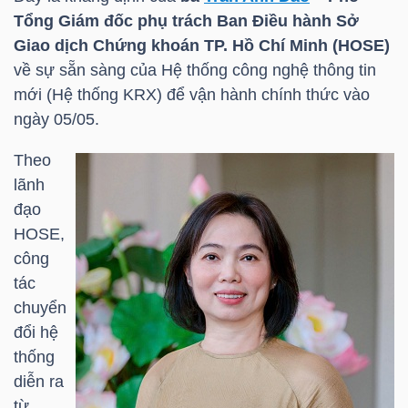
HÀNG
Tổng Giám đốc phụ trách Ban Điều hành Sở
HÓA
Giao dịch Chứng khoán TP. Hồ Chí Minh (
HOSE
)
về sự sẵn sàng của Hệ thống công nghệ thông tin
mới (Hệ thống KRX) để vận hành chính thức vào
ngày 05/05.
KINH
TẾ
Theo
lãnh
đạo
THẾ
HOSE
,
GIỚI
công
tác
chuyển
đổi hệ
ĐÔNG
thống
DƯƠNG
diễn ra
từ