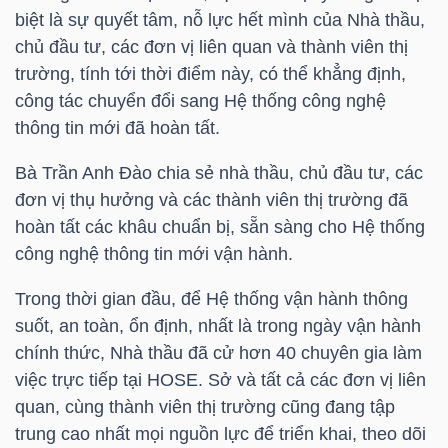
biệt là sự quyết tâm, nỗ lực hết mình của Nhà thầu,
chủ đầu tư, các đơn vị liên quan và thành viên thị
trường, tính tới thời điểm này, có thể khẳng định,
TRÁI
công tác chuyển đổi sang Hệ thống công nghệ
PHIẾU
thông tin mới đã hoàn tất.
Bà
Trần Anh Đào
chia sẻ nhà thầu, chủ đầu tư, các
đơn vị thụ hưởng và các thành viên thị trường đã
CÔNG
hoàn tất các khâu chuẩn bị, sẵn sàng cho Hệ thống
CỤ
công nghệ thông tin mới vận hành.
ĐẦU
TƯ
Trong thời gian đầu, để Hệ thống vận hành thông
suốt, an toàn, ổn định, nhất là trong ngày vận hành
chính thức, Nhà thầu đã cử hơn 40 chuyên gia làm
TRUY
việc trực tiếp tại
HOSE
. Sở và tất cả các đơn vị liên
quan, cùng thành viên thị trường cũng đang tập
XUẤT
trung cao nhất mọi nguồn lực để triển khai, theo dõi
DỮ