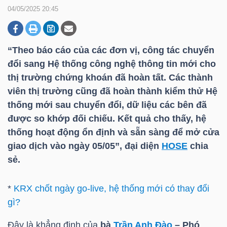
04/05/2025 20:45
DOANH
NGHIỆP
“Theo báo cáo của các đơn vị, công tác chuyển
đổi sang Hệ thống công nghệ thông tin mới cho
thị trường chứng khoán đã hoàn tất. Các thành
viên thị trường cũng đã hoàn thành kiểm thử Hệ
BẤT
thống mới sau chuyển đổi, dữ liệu các bên đã
ĐỘNG
được so khớp đối chiếu. Kết quả cho thấy, hệ
SẢN
thống hoạt động ổn định và sẵn sàng để mở cửa
giao dịch vào ngày 05/05”, đại diện
HOSE
chia
sẻ.
TÀI
CHÍNH
*
KRX chốt ngày go-live, hệ thống mới có thay đổi
gì?
Đây là khẳng định của
bà
Trần Anh Đào
– Phó