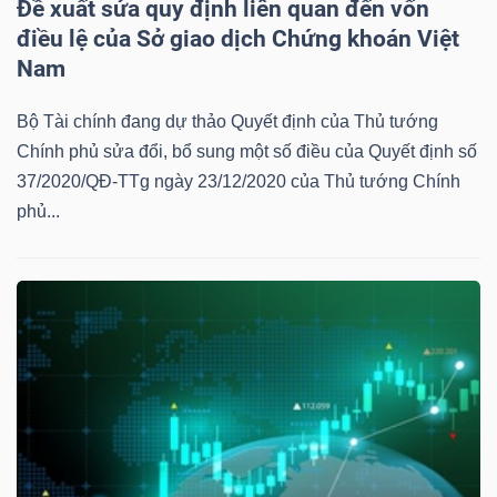
Đề xuất sửa quy định liên quan đến vốn
điều lệ của Sở giao dịch Chứng khoán Việt
Nam
Dữ
Bộ Tài chính đang dự thảo Quyết định của Thủ tướng
liệu
Chính phủ sửa đổi, bổ sung một số điều của Quyết định số
tài
37/2020/QĐ-TTg ngày 23/12/2020 của Thủ tướng Chính
chính
phủ...