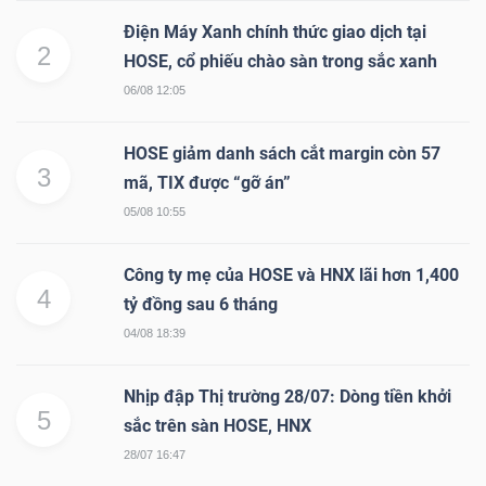
Điện Máy Xanh chính thức giao dịch tại
Bài
2
HOSE, cổ phiếu chào sàn trong sắc xanh
viết
06/08 12:05
của
tác
HOSE giảm danh sách cắt margin còn 57
giả
3
mã, TIX được “gỡ án”
(-)
05/08 10:55
Báo
Công ty mẹ của HOSE và HNX lãi hơn 1,400
cáo
4
tỷ đồng sau 6 tháng
phân
04/08 18:39
tích
(-)
Nhịp đập Thị trường 28/07: Dòng tiền khởi
5
sắc trên sàn HOSE, HNX
Thuật
28/07 16:47