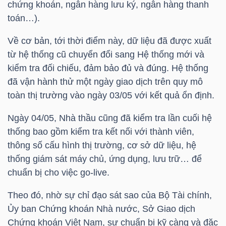
chứng khoán, ngân hàng lưu ký, ngân hàng thanh
toán…).
NGÀNH
Về cơ bản, tới thời điểm này, dữ liệu đã được xuất
từ hệ thống cũ chuyển đổi sang Hệ thống mới và
kiểm tra đối chiếu, đảm bảo đủ và đúng. Hệ thống
đã vận hành thử một ngày giao dịch trên quy mô
DOANH
toàn thị trường vào ngày 03/05 với kết quả ổn định.
NGHIỆP
Ngày 04/05, Nhà thầu cũng đã kiểm tra lần cuối hệ
thống bao gồm kiểm tra kết nối với thành viên,
CỔ
thông số cấu hình thị trường, cơ sở dữ liệu, hệ
thống giám sát máy chủ, ứng dụng, lưu trữ… để
PHIẾU
chuẩn bị cho việc go-live.
Theo đó, nhờ sự chỉ đạo sát sao của Bộ Tài chính,
PHÁI
Ủy ban Chứng khoán Nhà nước, Sở Giao dịch
SINH
Chứng khoán Việt Nam, sự chuẩn bị kỹ càng và đặc