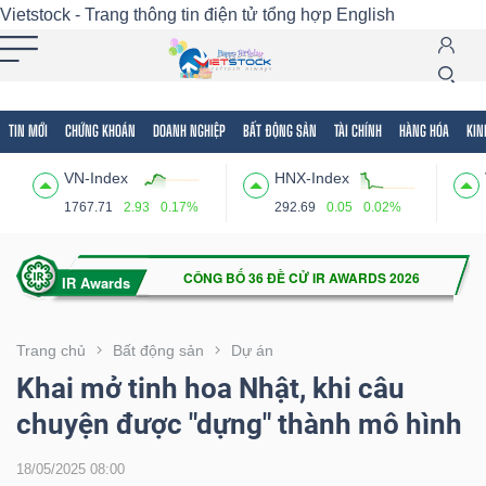
Vietstock - Trang thông tin điện tử tổng hợp
English
TIN MỚI
CHỨNG KHOÁN
DOANH NGHIỆP
BẤT ĐỘNG SẢN
TÀI CHÍNH
HÀNG HÓA
KIN
Tất cả
Tính năng
Ngành
Mã chứng khoán
Lãnh
VN-Index
HNX-Index
Tính
1767.71
2.93
0.17%
292.69
0.05
0.02%
năng
(-)
VIETSTOCK
Trang chủ
Bất động sản
Dự án
Khai mở tinh hoa Nhật, khi câu
chuyện được "dựng" thành mô hình
CHỨNG
KHOÁN
18/05/2025 08:00