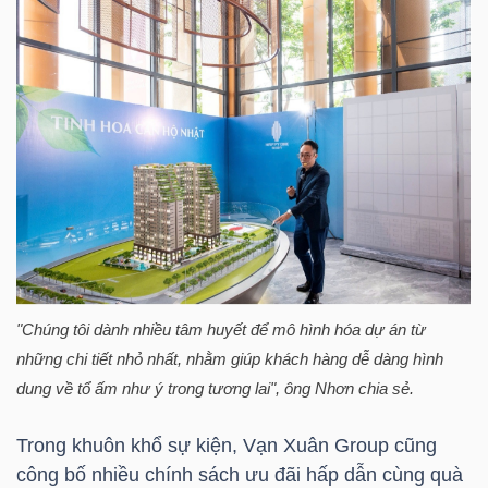
NGUYÊN
VẬT
LIỆU
CÔNG
NGHIỆP
"Chúng tôi dành nhiều tâm huyết để mô hình hóa dự án từ
những chi tiết nhỏ nhất, nhằm giúp khách hàng dễ dàng hình
TIÊU
dung về tổ ấm như ý trong tương lai", ông Nhơn chia sẻ.
DÙNG
KHÔNG
Trong khuôn khổ sự kiện, Vạn Xuân Group cũng
THIẾT
công bố nhiều chính sách ưu đãi hấp dẫn cùng quà