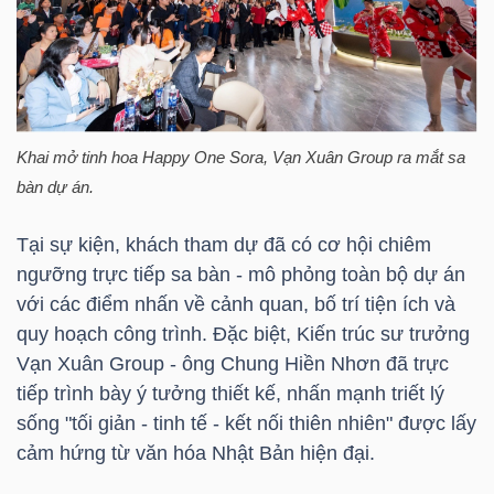
LIỆU
Ngành
(-)
VS-
Khai mở tinh hoa Happy One Sora, Vạn Xuân Group ra mắt sa
SECTOR
bàn dự án.
Tại sự kiện, khách tham dự đã có cơ hội chiêm
ngưỡng trực tiếp sa bàn - mô phỏng toàn bộ dự án
với các điểm nhấn về cảnh quan, bố trí tiện ích và
quy hoạch công trình. Đặc biệt, Kiến trúc sư trưởng
NĂNG
Vạn Xuân Group - ông Chung Hiền Nhơn đã trực
LƯỢNG
tiếp trình bày ý tưởng thiết kế, nhấn mạnh triết lý
sống "tối giản - tinh tế - kết nối thiên nhiên" được lấy
cảm hứng từ văn hóa Nhật Bản hiện đại.