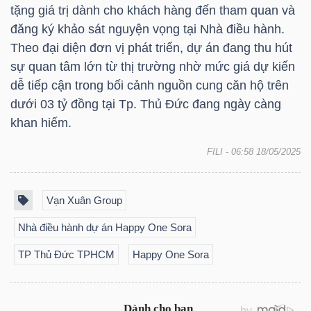
YẾU
tặng giá trị dành cho khách hàng đến tham quan và
đăng ký khảo sát nguyện vọng tại Nhà điều hành.
Theo đại diện đơn vị phát triển, dự án đang thu hút
sự quan tâm lớn từ thị trường nhờ mức giá dự kiến
dễ tiếp cận trong bối cảnh nguồn cung căn hộ trên
TIÊU
dưới 03 tỷ đồng tại Tp. Thủ Đức đang ngày càng
DÙNG
khan hiếm.
THIẾT
YẾU
FILI
- 06:58 18/05/2025
Vạn Xuân Group
Nhà điều hành dự án Happy One Sora
CHĂM
SÓC
TP Thủ Đức TPHCM
Happy One Sora
SỨC
KHỎE