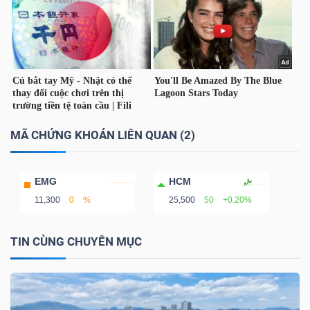
DỊCH
VỤ
TRUYỀN
THÔNG
MÃ CHỨNG KHOÁN LIÊN QUAN (2)
TIỆN
ÍCH
EMG
HCM
11,300
0
%
25,500
50
+0.20%
TIN CÙNG CHUYÊN MỤC
BẤT
ĐỘNG
SẢN