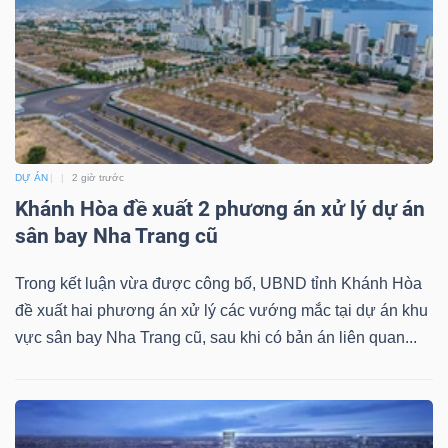
Mã
chứng
khoán
(-)
Tất cả
Cổ phiếu
Chỉ số
Chứng chỉ quỹ
Chứng 
DỰ ÁN
2 giờ trước
Khánh Hòa đề xuất 2 phương án xử lý dự án
Lãnh
sân bay Nha Trang cũ
đạo
(-)
Trong kết luận vừa được công bố, UBND tỉnh Khánh Hòa
Tất cả
Người nội bộ
Người liên quan
Cổ đông lớn
đề xuất hai phương án xử lý các vướng mắc tại dự án khu
vực sân bay Nha Trang cũ, sau khi có bản án liên quan...
Tin
tức
(-)