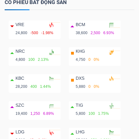
CỔ PHIẾU BẤT ĐỘNG SẢN
VRE
BCM
24,800
-500
-1.98%
38,600
2,500
6.93%
NRC
KHG
4,800
100
2.13%
4,750
0
0%
KBC
DXS
28,200
400
1.44%
5,880
0
0%
SZC
TIG
19,400
1,250
6.89%
5,800
100
1.75%
LDG
LHG