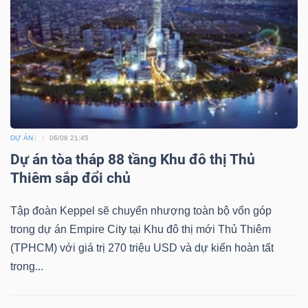
Bài
viết
của
tác
giả
(-)
DỰ ÁN
06/08 21:45
Dự án tòa tháp 88 tầng Khu đô thị Thủ
Báo
Thiêm sắp đổi chủ
cáo
phân
Tập đoàn Keppel sẽ chuyển nhượng toàn bộ vốn góp
tích
trong dự án Empire City tại Khu đô thị mới Thủ Thiêm
(-)
(TPHCM) với giá trị 270 triệu USD và dự kiến hoàn tất
trong...
Thuật