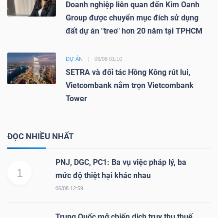
Doanh nghiệp liên quan đến Kim Oanh
Group được chuyển mục đích sử dụng
đất dự án "treo" hơn 20 năm tại TPHCM
DỰ ÁN
06/08 01:10
SETRA và đối tác Hồng Kông rút lui,
Vietcombank nắm trọn Vietcombank
Tower
ĐỌC NHIỀU NHẤT
PNJ, DGC, PC1: Ba vụ việc pháp lý, ba
1
mức độ thiệt hại khác nhau
06/08 12:59
Trung Quốc mở chiến dịch truy thu thuế