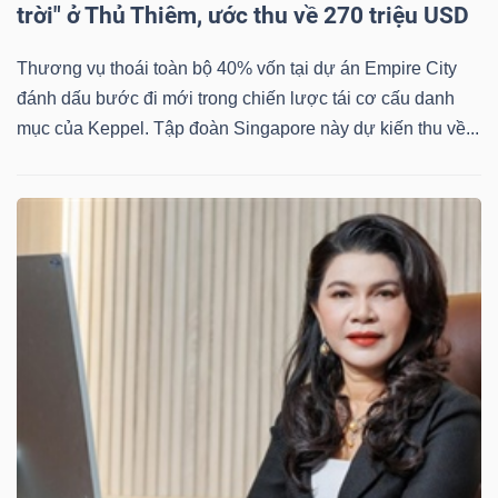
trời" ở Thủ Thiêm, ước thu về 270 triệu USD
Thương vụ thoái toàn bộ 40% vốn tại dự án Empire City
đánh dấu bước đi mới trong chiến lược tái cơ cấu danh
Dữ
mục của Keppel. Tập đoàn Singapore này dự kiến thu về...
liệu
tài
chính