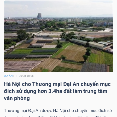
ngữ
(-)
Dịch
vụ
(-)
Đào
tạo
DỰ ÁN
06/08 18:06
Hà Nội cho Thương mại Đại An chuyển mục
đích sử dụng hơn 3.4ha đất làm trung tâm
văn phòng
Sách
tài
Thương mại Đại An được Hà Nội cho chuyển mục đích sử
chính