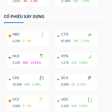
2,810
-40
-1.4%
27,800
350
1.28%
CỔ PHIẾU XÂY DỰNG
HBC
CTD
4,200
0
0%
62,900
700
1.13%
HU3
HTN
3,100
400
14.81%
7,270
120
1.68%
C69
DC4
16,500
400
2.48%
6,680
10
0.15%
VC2
UDC
3,800
0
0%
3,100
100
3.33%