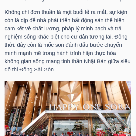
HÀNG
Không chỉ đơn thuần là một buổi lễ ra mắt, sự kiện
HÓA
còn là dịp để nhà phát triển bất động sản thể hiện
cam kết về chất lượng, pháp lý minh bạch và trải
nghiệm sống khác biệt cho cư dân tương lai. Đồng
KINH
thời, đây còn là mốc son đánh dấu bước chuyển
TẾ
mình mạnh mẽ trong hành trình hiện thực hóa
không gian sống mang tinh thần Nhật Bản giữa siêu
đô thị Đông Sài Gòn.
THẾ
GIỚI
ĐÔNG
DƯƠNG