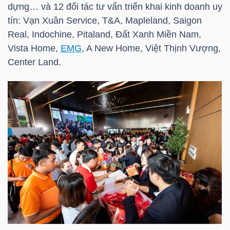
dựng… và 12 đối tác tư vấn triển khai kinh doanh uy
tín: Vạn Xuân Service, T&A, Mapleland, Saigon
Real, Indochine, Pitaland, Đất Xanh Miền Nam,
NGÀNH
Vista Home,
EMG
, A New Home, Việt Thịnh Vượng,
Center Land.
DOANH
NGHIỆP
CỔ
PHIẾU
PHÁI
SINH