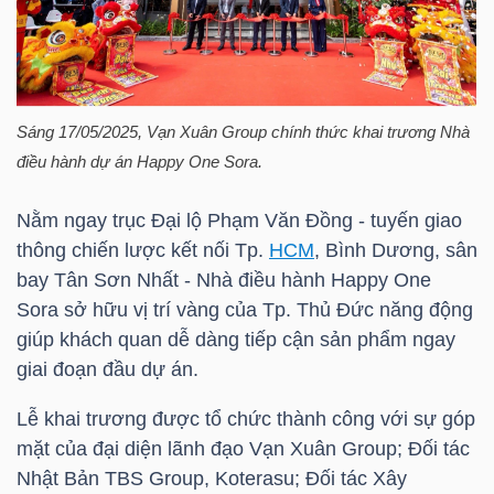
TÀI
CHÍNH
CÁ
Sáng 17/05/2025, Vạn Xuân Group chính thức khai trương Nhà
NHÂN
điều hành dự án Happy One Sora.
Nằm ngay trục Đại lộ Phạm Văn Đồng - tuyến giao
PHÂN
thông chiến lược kết nối Tp.
HCM
, Bình Dương, sân
bay Tân Sơn Nhất - Nhà điều hành Happy One
TÍCH
Sora sở hữu vị trí vàng của Tp. Thủ Đức năng động
VIETSTOCKFINANCE
giúp khách quan dễ dàng tiếp cận sản phẩm ngay
giai đoạn đầu dự án.
Lễ khai trương được tổ chức thành công với sự góp
VĨ
mặt của đại diện lãnh đạo Vạn Xuân Group; Đối tác
MÔ
Nhật Bản TBS Group, Koterasu; Đối tác Xây