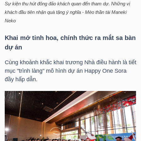
Sự kiện thu hút đông đảo khách quan đến tham dự. Những vị
khách đầu tiên nhận quà tặng ý nghĩa - Mèo thần tài Maneki
Neko
TRÁI
PHIẾU
Khai mở tinh hoa, chính thức ra mắt sa bàn
dự án
Cùng khoảnh khắc khai trương Nhà điều hành là tiết
CÔNG
mục "trình làng" mô hình dự án Happy One Sora
CỤ
đầy hấp dẫn.
ĐẦU
TƯ
TRUY
XUẤT
DỮ