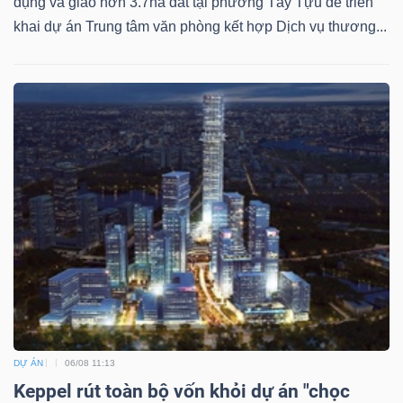
dụng và giao hơn 3.7ha đất tại phường Tây Tựu để triển
khai dự án Trung tâm văn phòng kết hợp Dịch vụ thương...
Công
cụ
đầu
tư
Truyền
thông
tài
DỰ ÁN
06/08 11:13
chính
Keppel rút toàn bộ vốn khỏi dự án "chọc