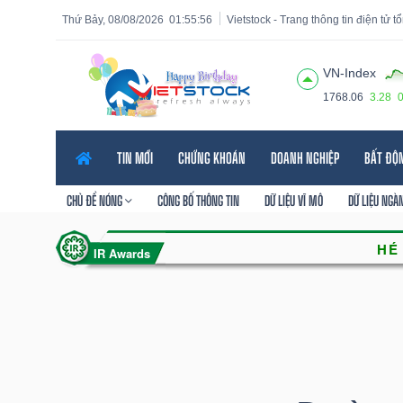
Thứ Bảy, 08/08/2026
01:55:57
Vietstock - Trang thông tin điện tử 
VN-Index
1768.06
3.28
Tất cả
Tính năng
Ngành
Mã chứng khoán
Lãnh
TIN MỚI
CHỨNG KHOÁN
DOANH NGHIỆP
BẤT ĐỘ
Tính
năng
CHỦ ĐỀ NÓNG
CÔNG BỐ THÔNG TIN
DỮ LIỆU VĨ MÔ
DỮ LIỆU NGÀ
(-)
VIETSTOCK
CHỨNG
KHOÁN