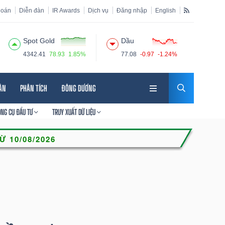
hoán
Diễn đàn
IR Awards
Dịch vụ
Đăng nhập
English
Spot Gold
Dầu
4342.41
78.93
1.85%
77.08
-0.97
-1.24%
HÂN
PHÂN TÍCH
ĐÔNG DƯƠNG
ÔNG CỤ ĐẦU TƯ
TRUY XUẤT DỮ LIỆU