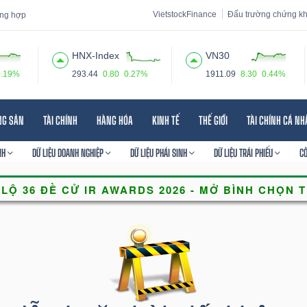
VietstockFinance
Đấu trường chứng k
tổng hợp
HNX-Index
VN30
0.19%
293.44
0.80
0.27%
1911.09
8.30
0.44%
 đạo
Tin tức
Báo cáo phân tích
Thuật ngữ
Dịch vụ
NG SẢN
TÀI CHÍNH
HÀNG HÓA
KINH TẾ
THẾ GIỚI
TÀI CHÍNH CÁ N
NH
DỮ LIỆU DOANH NGHIỆP
DỮ LIỆU PHÁI SINH
DỮ LIỆU TRÁI PHIẾU
C