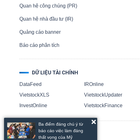
HÀNG
Quan hệ công chúng (PR)
HÓA
Quan hệ nhà đầu tư (IR)
Quảng cáo banner
KINH
Báo cáo phân tích
TẾ
DỮ LIỆU TÀI CHÍNH
THẾ
DataFeed
IROnline
GIỚI
VietstockXLS
VietstockUpdater
InvestOnline
VietstockFinance
ĐÔNG
Ba điểm đáng chú ý từ
DƯƠNG
báo cáo việc làm đáng
thất vọng của Mỹ