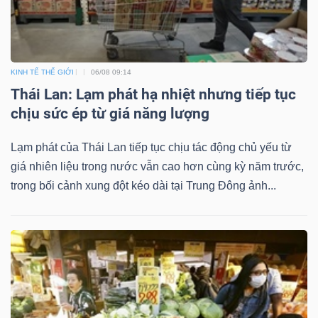
Dữ
KINH TẾ THẾ GIỚI
06/08 09:14
liệu
Thái Lan: Lạm phát hạ nhiệt nhưng tiếp tục
tài
chịu sức ép từ giá năng lượng
chính
Lạm phát của Thái Lan tiếp tục chịu tác động chủ yếu từ
giá nhiên liệu trong nước vẫn cao hơn cùng kỳ năm trước,
trong bối cảnh xung đột kéo dài tại Trung Đông ảnh...