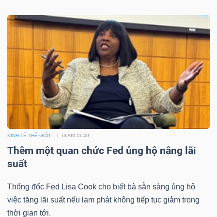
Mã
chứng
khoán
(-)
Tất cả
Cổ phiếu
Chỉ số
Chứng chỉ quỹ
Chứng 
Lãnh
đạo
(-)
KINH TẾ THẾ GIỚI
06/08 11:40
Thêm một quan chức Fed ủng hộ nâng lãi
Tất cả
Người nội bộ
Người liên quan
Cổ đông lớn
suất
Tin
Thống đốc Fed Lisa Cook cho biết bà sẵn sàng ủng hộ
tức
việc tăng lãi suất nếu lạm phát không tiếp tục giảm trong
(-)
thời gian tới.