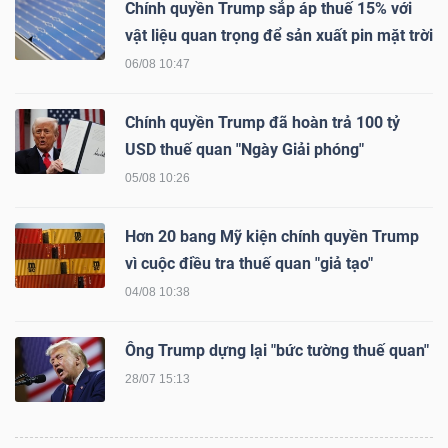
Chính quyền Trump sắp áp thuế 15% với
NGUYÊN
vật liệu quan trọng để sản xuất pin mặt trời
VẬT
06/08 10:47
LIỆU
Chính quyền Trump đã hoàn trả 100 tỷ
USD thuế quan "Ngày Giải phóng"
05/08 10:26
CÔNG
NGHIỆP
Hơn 20 bang Mỹ kiện chính quyền Trump
vì cuộc điều tra thuế quan "giả tạo"
04/08 10:38
TIÊU
Ông Trump dựng lại "bức tường thuế quan"
DÙNG
28/07 15:13
KHÔNG
THIẾT