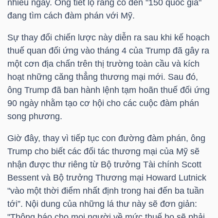
nhiều ngày. Ông tiết lộ rằng có đến "150 quốc gia"
HÀNG
đang tìm cách đàm phán với Mỹ.
HÓA
Sự thay đổi chiến lược này diễn ra sau khi kế hoạch
thuế quan đối ứng vào tháng 4 của Trump đã gây ra
một cơn địa chấn trên thị trường toàn cầu và kích
KINH
hoạt những căng thẳng thương mại mới. Sau đó,
TẾ
ông Trump đã ban hành lệnh tạm hoãn thuế đối ứng
90 ngày nhằm tạo cơ hội cho các cuộc đàm phán
song phương.
THẾ
GIỚI
Giờ đây, thay vì tiếp tục con đường đàm phán, ông
Trump cho biết các đối tác thương mại của Mỹ sẽ
nhận được thư riêng từ Bộ trưởng Tài chính Scott
Bessent và Bộ trưởng Thương mại Howard Lutnick
ĐÔNG
"vào một thời điểm nhất định trong hai đến ba tuần
DƯƠNG
tới”. Nội dung của những lá thư này sẽ đơn giản:
"Thông báo cho mọi người về mức thuế họ sẽ phải