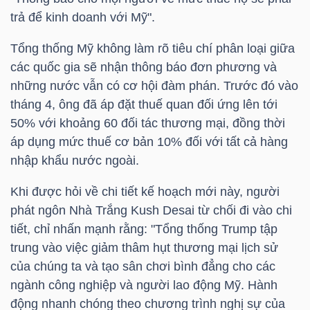
trả để kinh doanh với Mỹ".
TÀI
Tổng thống Mỹ không làm rõ tiêu chí phân loại giữa
CHÍNH
các quốc gia sẽ nhận thông báo đơn phương và
CÁ
những nước vẫn có cơ hội đàm phán. Trước đó vào
NHÂN
tháng 4, ông đã áp đặt thuế quan đối ứng lên tới
50% với khoảng 60 đối tác thương mại, đồng thời
áp dụng mức thuế cơ bản 10% đối với tất cả hàng
PHÂN
nhập khẩu nước ngoài.
TÍCH
Khi được hỏi về chi tiết kế hoạch mới này, người
VIETSTOCKFINANCE
phát ngôn Nhà Trắng Kush Desai từ chối đi vào chi
tiết, chỉ nhấn mạnh rằng: "Tổng thống Trump tập
trung vào việc giảm thâm hụt thương mại lịch sử
của chúng ta và tạo sân chơi bình đẳng cho các
VĨ
ngành công nghiệp và người lao động Mỹ. Hành
MÔ
động nhanh chóng theo chương trình nghị sự của