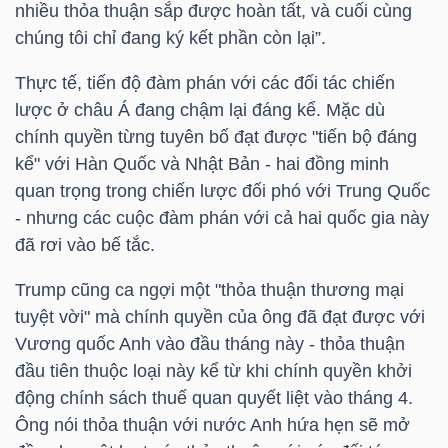
nhiều thỏa thuận sắp được hoàn tất, và cuối cùng
chúng tôi chỉ đang ký kết phần còn lại”.
TRÁI
Thực tế, tiến độ đàm phán với các đối tác chiến
PHIẾU
lược ở châu Á đang chậm lại đáng kể. Mặc dù
chính quyền từng tuyên bố đạt được "tiến bộ đáng
kể" với Hàn Quốc và Nhật Bản - hai đồng minh
quan trọng trong chiến lược đối phó với Trung Quốc
CÔNG
- nhưng các cuộc đàm phán với cả hai quốc gia này
CỤ
đã rơi vào bế tắc.
ĐẦU
TƯ
Trump cũng ca ngợi một "thỏa thuận thương mại
tuyệt vời" mà chính quyền của ông đã đạt được với
Vương quốc Anh vào đầu tháng này - thỏa thuận
đầu tiên thuộc loại này kể từ khi chính quyền khởi
TRUY
động chính sách thuế quan quyết liệt vào tháng 4.
XUẤT
Ông nói thỏa thuận với nước Anh hứa hẹn sẽ mở
DỮ