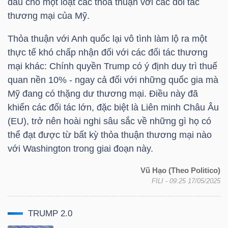
đầu cho một loạt các thỏa thuận với các đối tác
LIỆU
thương mại của Mỹ.
Ngành
Thỏa thuận với Anh quốc lại vô tình làm lộ ra một
(-)
thực tế khó chấp nhận đối với các đối tác thương
mại khác: Chính quyền Trump có ý định duy trì thuế
VS-
quan nền 10% - ngay cả đối với những quốc gia mà
SECTOR
Mỹ đang có thặng dư thương mại. Điều này đã
khiến các đối tác lớn, đặc biệt là Liên minh Châu Âu
(EU), trở nên hoài nghi sâu sắc về những gì họ có
thể đạt được từ bất kỳ thỏa thuận thương mại nào
với Washington trong giai đoạn này.
NĂNG
Vũ Hạo (Theo Politico)
LƯỢNG
FILI
- 09:25 17/05/2025
TRUMP 2.0