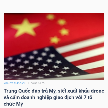
Bài
viết
của
tác
giả
(-)
Báo
cáo
phân
tích
KINH TẾ THẾ GIỚI
06/08 10:55
(-)
Trung Quốc đáp trả Mỹ, siết xuất khẩu drone
và cấm doanh nghiệp giao dịch với 7 tổ
Thuật
chức Mỹ