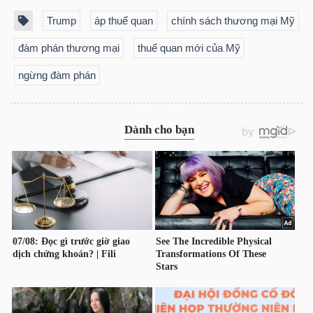
YẾU
Trump
áp thuế quan
chính sách thương mại Mỹ
đàm phán thương mại
thuế quan mới của Mỹ
ngừng đàm phán
TIÊU
DÙNG
THIẾT
YẾU
CHĂM
SÓC
SỨC
KHỎE