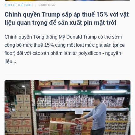
KINH TẾ THẾ GIỚI
06/08 10:47
Chính quyền Trump sắp áp thuế 15% với vật
liệu quan trọng để sản xuất pin mặt trời
Công
Chính quyền Tổng thống Mỹ Donald Trump có thể sớm
cụ
công bố mức thuế 15% cùng một loạt mức giá sàn (price
đầu
floor) đối với các sản phẩm làm từ polysilicon - nguyên
liệu...
tư
Truyền
thông
tài
chính