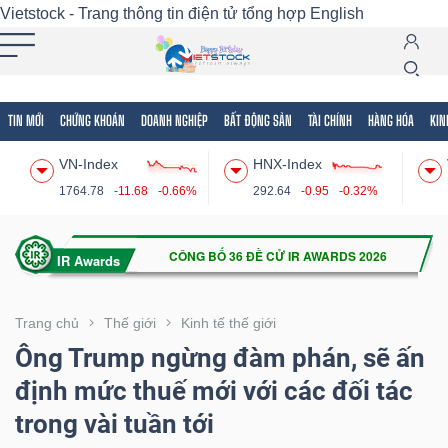
Vietstock - Trang thông tin điện tử tổng hợp
English
TIN MỚI
CHỨNG KHOÁN
DOANH NGHIỆP
BẤT ĐỘNG SẢN
TÀI CHÍNH
HÀNG HÓA
KIN
Tất cả
Tính năng
Ngành
Mã chứng khoán
Lãnh
VN-Index
HNX-Index
Tính
1764.78
-11.68
-0.66%
292.64
-0.95
-0.32%
năng
(-)
VIETSTOCK
Trang chủ
Thế giới
Kinh tế thế giới
Ông Trump ngừng đàm phán, sẽ ấn
định mức thuế mới với các đối tác
CHỨNG
trong vài tuần tới
KHOÁN