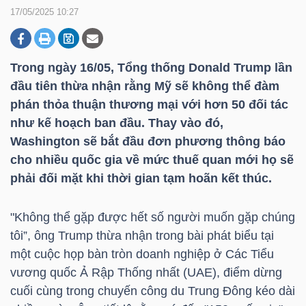
17/05/2025 10:27
DOANH
NGHIỆP
Trong ngày 16/05, Tổng thống Donald Trump lần
đầu tiên thừa nhận rằng Mỹ sẽ không thể đàm
phán thỏa thuận thương mại với hơn 50 đối tác
như kế hoạch ban đầu. Thay vào đó,
BẤT
Washington sẽ bắt đầu đơn phương thông báo
ĐỘNG
cho nhiều quốc gia về mức thuế quan mới họ sẽ
SẢN
phải đối mặt khi thời gian tạm hoãn kết thúc.
"Không thể gặp được hết số người muốn gặp chúng
TÀI
tôi”, ông Trump thừa nhận trong bài phát biểu tại
CHÍNH
một cuộc họp bàn tròn doanh nghiệp ở Các Tiểu
vương quốc Ả Rập Thống nhất (UAE), điểm dừng
cuối cùng trong chuyến công du Trung Đông kéo dài