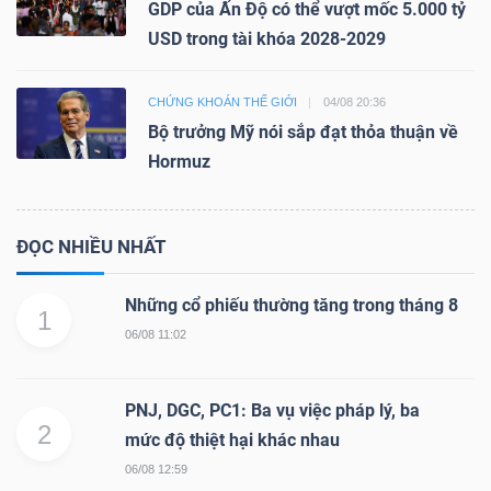
GDP của Ấn Độ có thể vượt mốc 5.000 tỷ
USD trong tài khóa 2028-2029
CHỨNG KHOÁN THẾ GIỚI
04/08 20:36
Bộ trưởng Mỹ nói sắp đạt thỏa thuận về
Hormuz
ĐỌC NHIỀU NHẤT
Những cổ phiếu thường tăng trong tháng 8
1
06/08 11:02
PNJ, DGC, PC1: Ba vụ việc pháp lý, ba
2
mức độ thiệt hại khác nhau
06/08 12:59