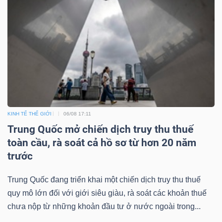
DỊCH
VỤ
TRUYỀN
THÔNG
TIỆN
KINH TẾ THẾ GIỚI
06/08 17:11
ÍCH
Trung Quốc mở chiến dịch truy thu thuế
toàn cầu, rà soát cả hồ sơ từ hơn 20 năm
trước
BẤT
Trung Quốc đang triển khai một chiến dịch truy thu thuế
ĐỘNG
quy mô lớn đối với giới siêu giàu, rà soát các khoản thuế
chưa nộp từ những khoản đầu tư ở nước ngoài trong...
SẢN