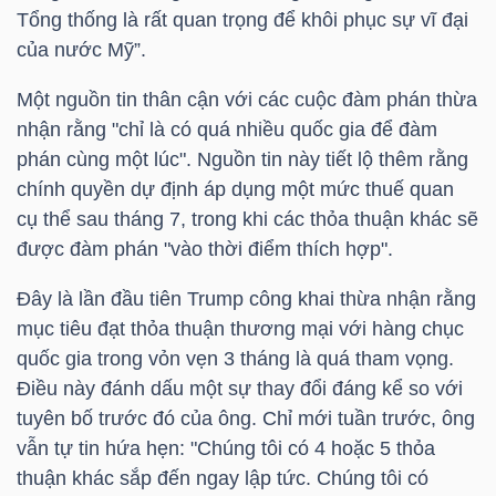
Tổng thống là rất quan trọng để khôi phục sự vĩ đại
của nước Mỹ”.
NGÀNH
Một nguồn tin thân cận với các cuộc đàm phán thừa
nhận rằng "chỉ là có quá nhiều quốc gia để đàm
phán cùng một lúc". Nguồn tin này tiết lộ thêm rằng
DOANH
chính quyền dự định áp dụng một mức thuế quan
NGHIỆP
cụ thể sau tháng 7, trong khi các thỏa thuận khác sẽ
được đàm phán "vào thời điểm thích hợp".
Đây là lần đầu tiên Trump công khai thừa nhận rằng
CỔ
mục tiêu đạt thỏa thuận thương mại với hàng chục
PHIẾU
quốc gia trong vỏn vẹn 3 tháng là quá tham vọng.
Điều này đánh dấu một sự thay đổi đáng kể so với
tuyên bố trước đó của ông. Chỉ mới tuần trước, ông
vẫn tự tin hứa hẹn: "Chúng tôi có 4 hoặc 5 thỏa
PHÁI
thuận khác sắp đến ngay lập tức. Chúng tôi có
SINH