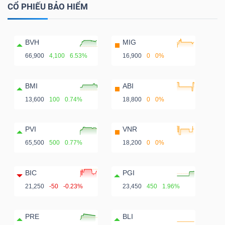
CỔ PHIẾU BẢO HIỂM
BVH
MIG
66,900
4,100
6.53%
16,900
0
0%
BMI
ABI
13,600
100
0.74%
18,800
0
0%
PVI
VNR
65,500
500
0.77%
18,200
0
0%
BIC
PGI
21,250
-50
-0.23%
23,450
450
1.96%
PRE
BLI