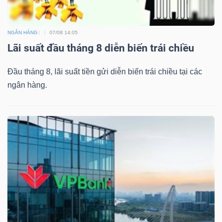
DỊCH
VỤ
TRUYỀN
NGÂN HÀNG
07/08 14:05
THÔNG
Lãi suất đầu tháng 8 diễn biến trái chiều
Đầu tháng 8, lãi suất tiền gửi diễn biến trái chiều tại các
ngân hàng.
TIỆN
ÍCH
BẤT
ĐỘNG
SẢN