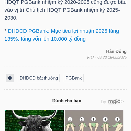
HĐQT PGBank nhiệm kỳ 2020-2025 cũng được bầu
vào vị trí Chủ tịch HĐQT PGBank nhiệm kỳ 2025-
TÀI
2030.
CHÍNH
CÁ
*
ĐHĐCĐ PGBank: Mục tiêu lợi nhuận 2025 tăng
NHÂN
135%, tăng vốn lên 10,000 tỷ đồng
Hàn Đông
FILI
- 09:28 16/05/2025
PHÂN
TÍCH
ĐHĐCĐ bất thường
PGBank
VIETSTOCKFINANCE
VĨ
MÔ