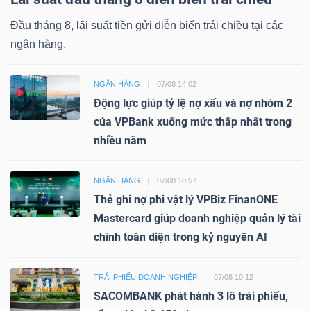
Đầu tháng 8, lãi suất tiền gửi diễn biến trái chiều tại các
ngân hàng.
NGÂN HÀNG
07/08 14:02
Động lực giúp tỷ lệ nợ xấu và nợ nhóm 2
của VPBank xuống mức thấp nhất trong
nhiều năm
NGÂN HÀNG
07/08 10:57
Thẻ ghi nợ phi vật lý VPBiz FinanONE
Mastercard giúp doanh nghiệp quản lý tài
chính toàn diện trong kỷ nguyên AI
TRÁI PHIẾU DOANH NGHIỆP
07/08 10:12
SACOMBANK phát hành 3 lô trái phiếu,