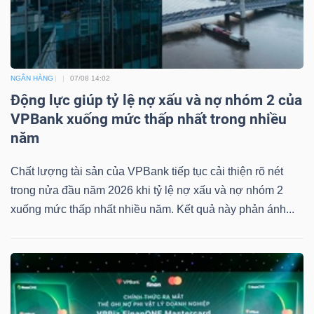
Mã
chứng
khoán
(-)
NGÂN HÀNG
07/08 14:02
Động lực giúp tỷ lệ nợ xấu và nợ nhóm 2 của
Tất cả
Cổ phiếu
Chỉ số
Chứng chỉ quỹ
Chứng 
VPBank xuống mức thấp nhất trong nhiều
năm
Lãnh
đạo
Chất lượng tài sản của VPBank tiếp tục cải thiện rõ nét
(-)
trong nửa đầu năm 2026 khi tỷ lệ nợ xấu và nợ nhóm 2
xuống mức thấp nhất nhiều năm. Kết quả này phản ánh...
Tất cả
Người nội bộ
Người liên quan
Cổ đông lớn
Tin
tức
(-)