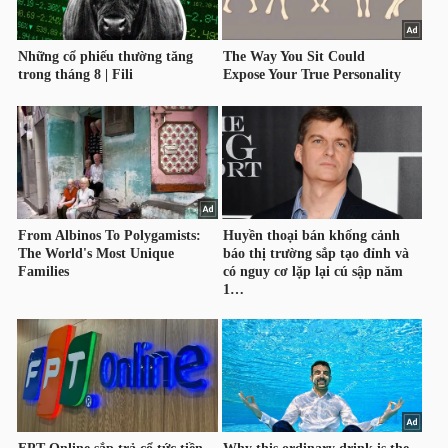
NGÀNH
DOANH
NGHIỆP
CỔ
PHIẾU
PHÁI
SINH