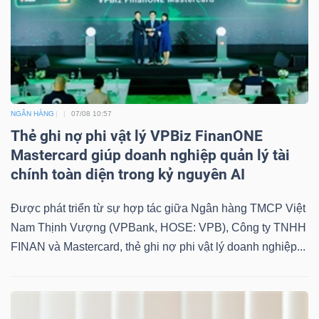
Bài
viết
của
tác
giả
NGÂN HÀNG
07/08 10:57
(-)
Thẻ ghi nợ phi vật lý VPBiz FinanONE
Mastercard giúp doanh nghiệp quản lý tài
chính toàn diện trong kỷ nguyên AI
Báo
cáo
Được phát triển từ sự hợp tác giữa Ngân hàng TMCP Việt
phân
Nam Thịnh Vượng (VPBank, HOSE: VPB), Công ty TNHH
tích
FINAN và Mastercard, thẻ ghi nợ phi vật lý doanh nghiệp...
(-)
Thuật