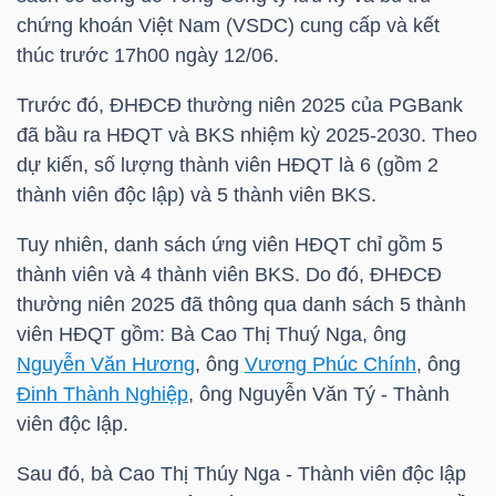
HÀNG
chứng khoán Việt Nam (VSDC) cung cấp và kết
HÓA
thúc trước 17h00 ngày 12/06.
Trước đó, ĐHĐCĐ thường niên 2025 của PGBank
đã bầu ra HĐQT và BKS nhiệm kỳ 2025-2030. Theo
KINH
dự kiến, số lượng thành viên HĐQT là 6 (gồm 2
TẾ
thành viên độc lập) và 5 thành viên BKS.
Tuy nhiên, danh sách ứng viên HĐQT chỉ gồm 5
thành viên và 4 thành viên BKS. Do đó, ĐHĐCĐ
THẾ
thường niên 2025 đã thông qua danh sách 5 thành
GIỚI
viên HĐQT gồm: Bà Cao Thị Thuý Nga, ông
Nguyễn Văn Hương
, ông
Vương Phúc Chính
, ông
Đinh Thành Nghiệp
, ông Nguyễn Văn Tý - Thành
ĐÔNG
viên độc lập.
DƯƠNG
Sau đó, bà Cao Thị Thúy Nga - Thành viên độc lập