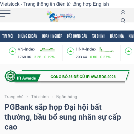
Vietstock - Trang thông tin điện tử tổng hợp
English
TIN MỚI
CHỨNG KHOÁN
DOANH NGHIỆP
BẤT ĐỘNG SẢN
TÀI CHÍNH
HÀNG HÓA
KIN
Tất cả
Tính năng
Ngành
Mã chứng khoán
Lãnh
VN-Index
HNX-Index
Tính
1768.06
3.28
0.19%
293.44
0.80
0.27%
năng
(-)
VIETSTOCK
Trang chủ
Tài chính
Ngân hàng
PGBank sắp họp Đại hội bất
thường, bầu bổ sung nhân sự cấp
CHỨNG
cao
KHOÁN