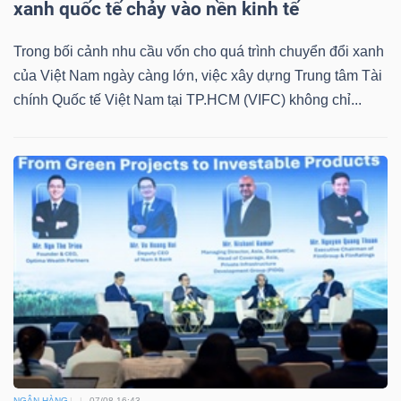
xanh quốc tế chảy vào nền kinh tế
YẾU
Trong bối cảnh nhu cầu vốn cho quá trình chuyển đổi xanh
của Việt Nam ngày càng lớn, việc xây dựng Trung tâm Tài
chính Quốc tế Việt Nam tại TP.HCM (VIFC) không chỉ...
TIÊU
DÙNG
THIẾT
YẾU
CHĂM
SÓC
SỨC
KHỎE
NGÂN HÀNG
07/08 16:43