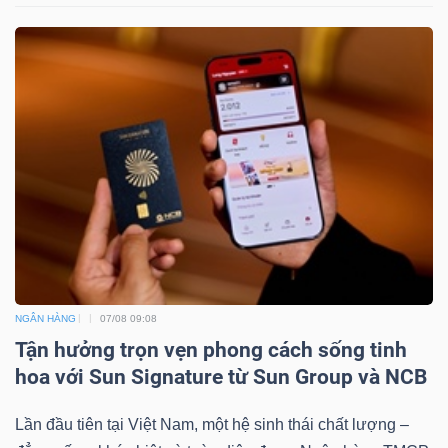
Công
cụ
đầu
tư
NGÂN HÀNG
07/08 09:08
Truyền
Tận hưởng trọn vẹn phong cách sống tinh
thông
hoa với Sun Signature từ Sun Group và NCB
tài
chính
Lần đầu tiên tại Việt Nam, một hệ sinh thái chất lượng –