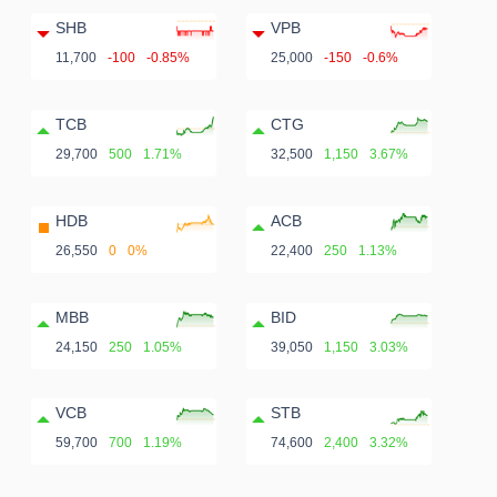
SHB
VPB
11,700
-100
-0.85%
25,000
-150
-0.6%
TCB
CTG
29,700
500
1.71%
32,500
1,150
3.67%
HDB
ACB
26,550
0
0%
22,400
250
1.13%
MBB
BID
24,150
250
1.05%
39,050
1,150
3.03%
VCB
STB
59,700
700
1.19%
74,600
2,400
3.32%