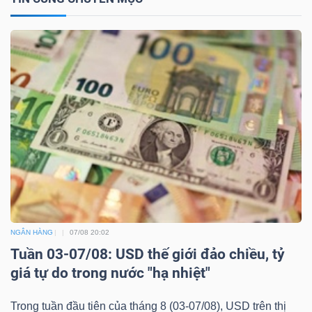
LIỆU
Ngành
(-)
VS-
SECTOR
NĂNG
NGÂN HÀNG
07/08 20:02
LƯỢNG
Tuần 03-07/08: USD thế giới đảo chiều, tỷ
giá tự do trong nước "hạ nhiệt"
Trong tuần đầu tiên của tháng 8 (03-07/08), USD trên thị