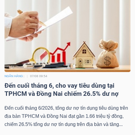
ngữ
(-)
Dịch
vụ
(-)
Đào
NGÂN HÀNG
07/08 09:54
tạo
Đến cuối tháng 6, cho vay tiêu dùng tại
TPHCM và Đồng Nai chiếm 26.5% dư nợ
Đến cuối tháng 6/2026, tổng dư nợ tín dụng tiêu dùng trên
địa bàn TPHCM và Đồng Nai đạt gần 1.66 triệu tỷ đồng,
Sách
chiếm 26.5% tổng dư nợ tín dụng trên địa bàn và tăng...
tài
chính