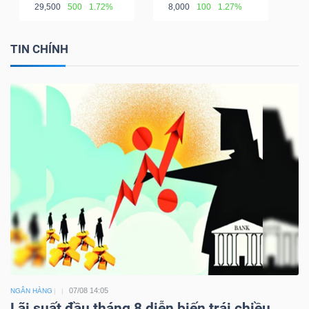
29,500
500
1.72%
8,000
100
1.27%
TIN CHÍNH
07/08 14:05
NGÂN HÀNG
Lãi suất đầu tháng 8 diễn biến trái chiều