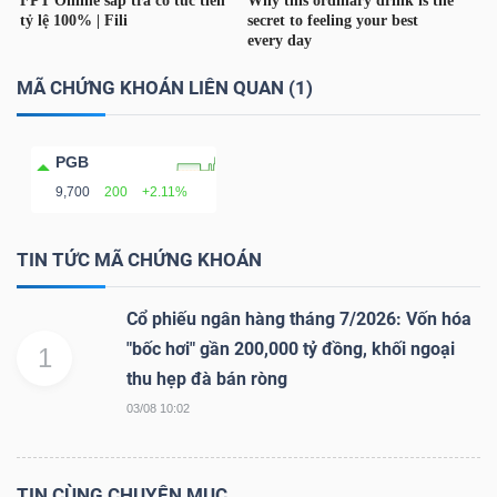
MÃ CHỨNG KHOÁN LIÊN QUAN (1)
TRÁI
PHIẾU
PGB
9,700
200
+2.11%
CÔNG
CỤ
TIN TỨC MÃ CHỨNG KHOÁN
ĐẦU
TƯ
Cổ phiếu ngân hàng tháng 7/2026: Vốn hóa
"bốc hơi" gần 200,000 tỷ đồng, khối ngoại
1
thu hẹp đà bán ròng
03/08 10:02
TRUY
XUẤT
DỮ
TIN CÙNG CHUYÊN MỤC