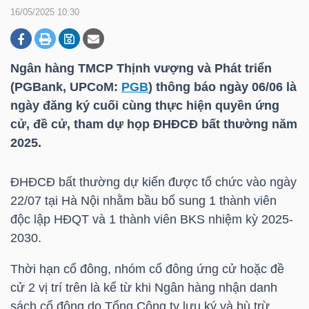
16/05/2025 10:30
DOANH
NGHIỆP
Ngân hàng TMCP Thịnh vượng và Phát triển
(PGBank, UPCoM:
PGB
) thông báo ngày 06/06 là
ngày đăng ký cuối cùng thực hiện quyền ứng
cử, đề cử, tham dự họp ĐHĐCĐ bất thường năm
BẤT
2025.
ĐỘNG
SẢN
ĐHĐCĐ bất thường dự kiến được tổ chức vào ngày
22/07 tại Hà Nội nhằm bầu bổ sung 1 thành viên
độc lập HĐQT và 1 thành viên BKS nhiệm kỳ 2025-
TÀI
2030.
CHÍNH
Thời hạn cổ đông, nhóm cổ đông ứng cử hoặc đề
cử 2 vị trí trên là kể từ khi Ngân hàng nhận danh
sách cổ đông do Tổng Công ty lưu ký và bù trừ