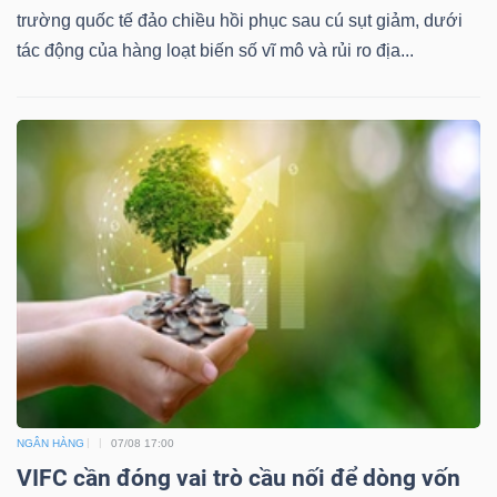
NGUYÊN
trường quốc tế đảo chiều hồi phục sau cú sụt giảm, dưới
VẬT
tác động của hàng loạt biến số vĩ mô và rủi ro địa...
LIỆU
CÔNG
NGHIỆP
TIÊU
DÙNG
KHÔNG
NGÂN HÀNG
07/08 17:00
VIFC cần đóng vai trò cầu nối để dòng vốn
THIẾT