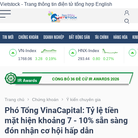
Vietstock - Trang thông tin điện tử tổng hợp
English
TIN MỚI
CHỨNG KHOÁN
DOANH NGHIỆP
BẤT ĐỘNG SẢN
TÀI CHÍNH
HÀNG HÓA
KIN
Tất cả
Tính năng
Ngành
Mã chứng khoán
Lãnh
VN-Index
HNX-Index
Tính
1768.06
3.28
0.19%
293.44
0.80
0.27%
năng
(-)
VIETSTOCK
Trang chủ
Chứng khoán
Ý kiến chuyên gia
Phó Tổng VinaCapital: Tỷ lệ tiền
mặt hiện khoảng 7 - 10% sẵn sàng
CHỨNG
đón nhận cơ hội hấp dẫn
KHOÁN