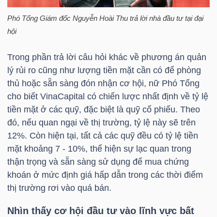
Phó Tổng Giám đốc Nguyễn Hoài Thu trả lời nhà đầu tư tại đại
hội
TÀI
Trong phần trả lời câu hỏi khác về phương án quản
CHÍNH
lý rủi ro cũng như lượng tiền mặt cần có để phòng
thủ hoặc sẵn sàng đón nhận cơ hội, nữ Phó Tổng
cho biết
VinaCapital
có chiến lược nhất định về tỷ lệ
tiền mặt ở các quỹ, đặc biệt là quỹ cổ phiếu. Theo
CÔNG
đó, nếu quan ngại về thị trường, tỷ lệ này sẽ trên
NGHỆ
12%. Còn hiện tại, tất cả các quỹ đều có tỷ lệ tiền
THÔNG
mặt khoảng 7 - 10%, thể hiện sự lạc quan trong
TIN
thận trọng và sẵn sàng sử dụng để mua chứng
khoán ở mức định giá hấp dẫn trong các thời điểm
thị trường rơi vào quá bán.
Nhìn thấy cơ hội đầu tư vào lĩnh vực bất