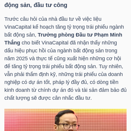
DỊCH
động sản, đầu tư công
VỤ
TRUYỀN
Trước câu hỏi của nhà đầu tư về việc liệu
THÔNG
VinaCapital
kế hoạch tăng tỷ trọng trái phiếu ngành
bất động sản,
Trưởng phòng Đầu tư Phạm Minh
Thắng
cho biết
VinaCapital
đã nhận thấy những
dấu hiệu phục hồi của ngành bất động sản trong
năm 2025 và thực tế cũng xuất hiện những cơ hội
TIỆN
để tăng tỷ trọng trái phiếu bất động sản. Tuy nhiên,
ÍCH
vẫn phải thẩm định kỹ, những trái phiếu của doanh
nghiệp có dự án tốt, pháp lý đầy đủ, có dòng tiền
kinh doanh từ chính dự án đó và tài sản đảm bảo đủ
chất lượng sẽ được cân nhắc đầu tư.
BẤT
ĐỘNG
SẢN