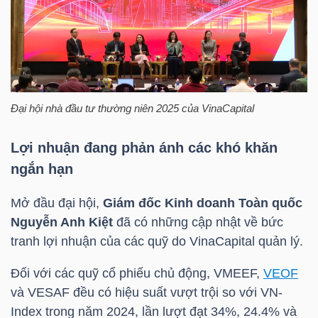
HÀNG
HÓA
KINH
Đại hội nhà đầu tư thường niên 2025 của
VinaCapital
TẾ
Lợi nhuận đang phản ánh các khó khăn
ngắn hạn
THẾ
GIỚI
Mở đầu đại hội,
Giám đốc Kinh doanh Toàn quốc
Nguyễn Anh Kiệt
đã có những cập nhật về bức
tranh lợi nhuận của các quỹ do
VinaCapital
quản lý.
ĐÔNG
Đối với các quỹ cổ phiếu chủ động, VMEEF,
VEOF
DƯƠNG
và VESAF đều có hiệu suất vượt trội so với
VN-
Index
trong năm 2024, lần lượt đạt 34%, 24.4% và