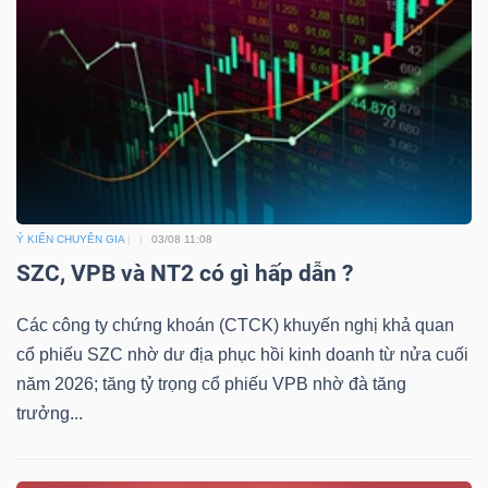
Ý KIẾN CHUYÊN GIA
03/08 11:08
SZC, VPB và NT2 có gì hấp dẫn ?
Các công ty chứng khoán (CTCK) khuyến nghị khả quan
cổ phiếu SZC nhờ dư địa phục hồi kinh doanh từ nửa cuối
năm 2026; tăng tỷ trọng cổ phiếu VPB nhờ đà tăng
trưởng...