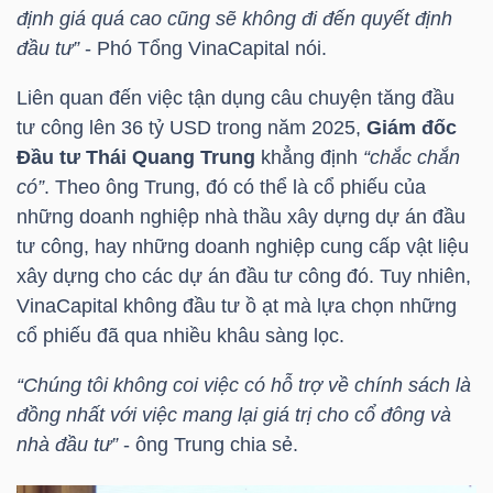
định giá quá cao cũng sẽ không đi đến quyết định
đầu tư”
- Phó Tổng
VinaCapital
nói.
Liên quan đến việc tận dụng câu chuyện tăng đầu
tư công lên 36 tỷ
USD trong
năm 2025,
Giám đốc
Công
Đầu tư Thái Quang Trung
khẳng định
“chắc chắn
cụ
có”
. Theo ông Trung, đó có thể là cổ phiếu của
đầu
những doanh nghiệp nhà thầu xây dựng dự án đầu
tư
tư công, hay những doanh nghiệp cung cấp vật liệu
xây dựng cho các dự án đầu tư công đó. Tuy nhiên,
VinaCapital
không đầu tư ồ ạt mà lựa chọn những
cổ phiếu đã qua nhiều khâu sàng lọc.
Truyền
“Chúng tôi không coi việc có hỗ trợ về chính sách là
thông
đồng nhất với việc mang lại giá trị cho cổ đông và
tài
nhà đầu tư”
- ông Trung chia sẻ.
chính