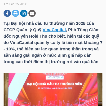
17/05/2025 20:08
DOANH
NGHIỆP
Tại Đại hội nhà đầu tư thường niên 2025 của
CTCP Quản lý Quỹ
VinaCapital
, Phó Tổng Giám
đốc Nguyễn Hoài Thu cho biết, hiện tại các quỹ
do
VinaCapital
quản lý có tỷ lệ tiền mặt khoảng 7
BẤT
- 10%, thể hiện sự lạc quan trong thận trọng và
ĐỘNG
sẵn sàng giải ngân ở mức định giá hấp dẫn
SẢN
trong các thời điểm thị trường rơi vào quá bán.
TÀI
CHÍNH