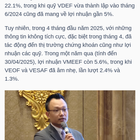
22.1%, trong khi quỹ VDEF vừa thành lập vào tháng
6/2024 cũng đã mang về lợi nhuận gần 5%.
TÀI
CHÍNH
Tuy nhiên, trong 4 tháng đầu năm 2025, với những
CÁ
thông tin không tích cực, đặc biệt trong tháng 4, đã
NHÂN
tác động đến thị trường chứng khoán cũng như lợi
nhuận các quỹ. Trong một năm qua (tính đến
30/04/2025), lợi nhuận VMEEF còn 5.6%, trong khi
VEOF
và VESAF đã âm nhẹ, lần lượt 2.4% và
PHÂN
1.3%.
TÍCH
VIETSTOCKFINANCE
VĨ
MÔ