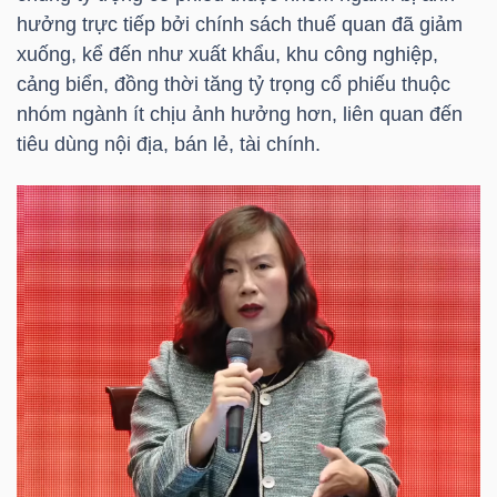
YẾU
hưởng trực tiếp bởi chính sách thuế quan đã giảm
xuống, kể đến như xuất khẩu, khu công nghiệp,
cảng biển, đồng thời tăng tỷ trọng cổ phiếu thuộc
nhóm ngành ít chịu ảnh hưởng hơn, liên quan đến
tiêu dùng nội địa, bán lẻ, tài chính.
TIÊU
DÙNG
THIẾT
YẾU
CHĂM
SÓC
SỨC
KHỎE