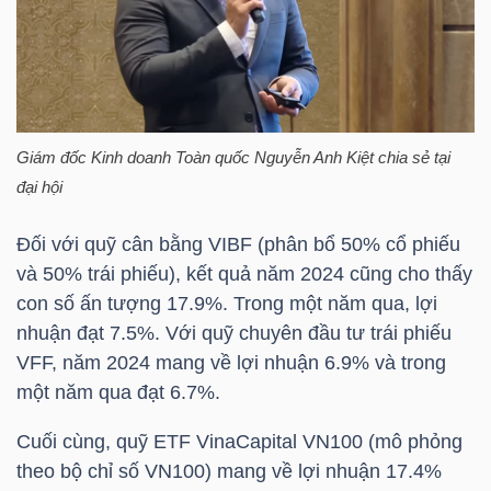
NGÀNH
Giám đốc Kinh doanh Toàn quốc Nguyễn Anh Kiệt chia sẻ tại
DOANH
đại hội
NGHIỆP
Đối với quỹ cân bằng VIBF (phân bổ 50% cổ phiếu
và 50% trái phiếu), kết quả năm 2024 cũng cho thấy
con số ấn tượng 17.9%. Trong một năm qua, lợi
CỔ
nhuận đạt 7.5%. Với quỹ chuyên đầu tư trái phiếu
PHIẾU
VFF, năm 2024 mang về lợi nhuận 6.9% và trong
một năm qua đạt 6.7%.
Cuối cùng, quỹ ETF
VinaCapital
VN100 (mô phỏng
PHÁI
theo bộ chỉ số VN100) mang về lợi nhuận 17.4%
SINH