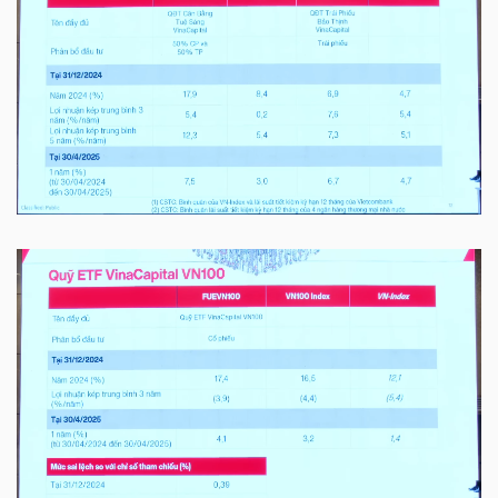
LIỆU
Ngành
(-)
VS-
SECTOR
NĂNG
LƯỢNG