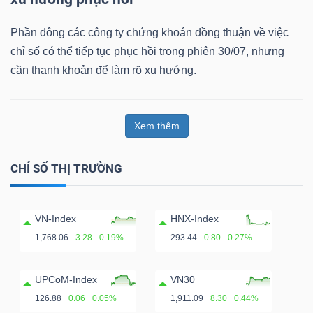
Phần đông các công ty chứng khoán đồng thuận về việc
chỉ số có thể tiếp tục phục hồi trong phiên 30/07, nhưng
cần thanh khoản để làm rõ xu hướng.
Xem thêm
CHỈ SỐ THỊ TRƯỜNG
VN-Index
HNX-Index
1,768.06
3.28
0.19%
293.44
0.80
0.27%
UPCoM-Index
VN30
126.88
0.06
0.05%
1,911.09
8.30
0.44%