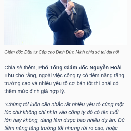
ngữ
(-)
Dịch
vụ
(-)
Giám đốc Đầu tư Cấp cao
Đinh Đức Minh
chia sẻ tại đại hội
Chia sẻ thêm,
Phó Tổng Giám đốc Nguyễn Hoài
Đào
Thu
cho rằng, ngoài việc công ty có tiềm năng tăng
tạo
trưởng cao và nhiều yếu tố cơ bản tốt thì phải có
thêm mức định giá hợp lý.
“Chúng tôi luôn cân nhắc rất nhiều yếu tố cùng một
lúc chứ không chỉ nhìn vào công ty đó có tên tuổi
Sách
lớn hay không, đang làm được bao nhiêu dự án. Dù
tài
tiềm năng tăng trưởng tốt nhưng rủi ro cao, hoặc
chính