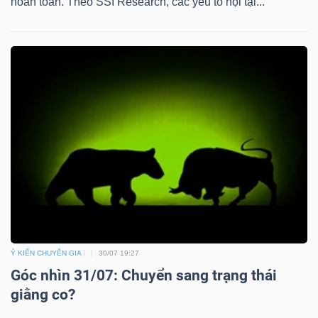
hoàn toàn. Theo SSI Research, các yếu tố nội tại...
Ý KIẾN CHUYÊN GIA
30/07 19:27
Góc nhìn 31/07: Chuyển sang trạng thái
giằng co?