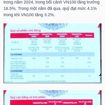
trong năm 2024, trong bối cảnh VN100 tăng trưởng
16.5%. Trong một năm đã qua, quỹ đạt mức 4.1%
trong khi VN100 tăng 3.2%.
TRÁI
PHIẾU
CÔNG
CỤ
ĐẦU
TƯ
TRUY
XUẤT
DỮ