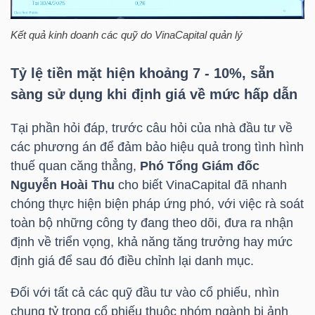
NGUYÊN
VẬT
Kết quả kinh doanh các quỹ do
VinaCapital
quản lý
LIỆU
Tỷ lệ tiền mặt hiện khoảng 7 - 10%, sẵn
sàng sử dụng khi định giá về mức hấp dẫn
Tại phần hỏi đáp, trước câu hỏi của nhà đầu tư về
CÔNG
các phương án để đảm bảo hiệu quả trong tình hình
NGHIỆP
thuế quan căng thẳng,
Phó Tổng Giám đốc
Nguyễn Hoài Thu
cho biết
VinaCapital
đã nhanh
chóng thực hiện biện pháp ứng phó, với việc rà soát
toàn bộ những công ty đang theo dõi, đưa ra nhận
định về triển vọng, khả năng tăng trưởng hay mức
TIÊU
định giá để sau đó điều chỉnh lại danh mục.
DÙNG
KHÔNG
Đối với tất cả các quỹ đầu tư vào cổ phiếu, nhìn
THIẾT
chung tỷ trọng cổ phiếu thuộc nhóm ngành bị ảnh