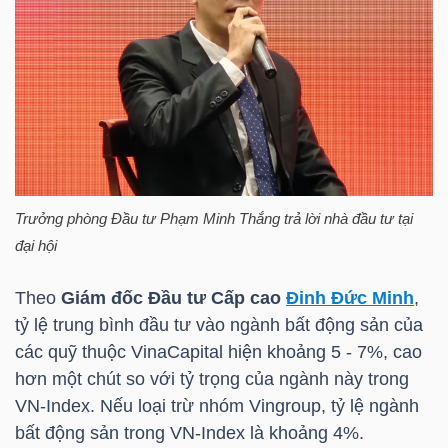
Mã
chứng
khoán
(-)
Tất cả
Cổ phiếu
Chỉ số
Chứng chỉ quỹ
Chứng 
Lãnh
Trưởng phòng Đầu tư Phạm Minh Thắng trả lời nhà đầu tư tại
đạo
đại hội
(-)
Theo
Giám đốc Đầu tư Cấp cao
Đinh Đức Minh
,
Tất cả
Người nội bộ
Người liên quan
Cổ đông lớn
tỷ lệ trung bình đầu tư vào ngành bất động sản của
các quỹ thuộc
VinaCapital
hiện khoảng 5 - 7%, cao
Tin
hơn một chút so với tỷ trọng của ngành này trong
tức
VN-Index
. Nếu loại trừ nhóm Vingroup, tỷ lệ ngành
(-)
bất động sản trong
VN-Index
là khoảng 4%.