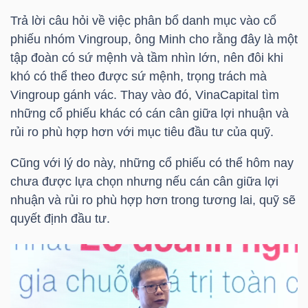
Trả lời câu hỏi về việc phân bổ danh mục vào cổ
Bài
phiếu nhóm Vingroup, ông Minh cho rằng đây là một
viết
tập đoàn có sứ mệnh và tầm nhìn lớn, nên đôi khi
của
khó có thể theo được sứ mệnh, trọng trách mà
tác
Vingroup gánh vác. Thay vào đó,
VinaCapital
tìm
giả
những cổ phiếu khác có cán cân giữa lợi nhuận và
(-)
rủi ro phù hợp hơn với mục tiêu đầu tư của quỹ.
Cũng với lý do này, những cổ phiếu có thể hôm nay
Báo
chưa được lựa chọn nhưng nếu cán cân giữa lợi
cáo
nhuận và rủi ro phù hợp hơn trong tương lai, quỹ sẽ
phân
quyết định đầu tư.
tích
(-)
Thuật