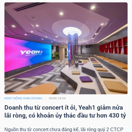
TÀI
CHÍNH
CÔNG
NGHỆ
THÔNG
TIN
HOẠT ĐỘNG KINH DOANH
06/08 18:04
Doanh thu từ concert ít ỏi, Yeah1 giảm nửa
lãi ròng, có khoản ủy thác đầu tư hơn 430 tỷ
Nguồn thu từ concert chưa đáng kể, lãi ròng quý 2 CTCP