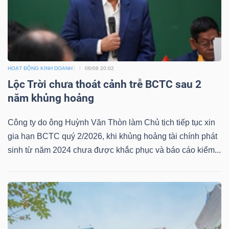
NGUYÊN
VẬT
LIỆU
HOẠT ĐỘNG KINH DOANH
06/08 20:02
Lộc Trời chưa thoát cảnh trễ BCTC sau 2
năm khủng hoảng
CÔNG
NGHIỆP
Công ty do ông Huỳnh Văn Thòn làm Chủ tịch tiếp tục xin
gia hạn BCTC quý 2/2026, khi khủng hoảng tài chính phát
sinh từ năm 2024 chưa được khắc phục và báo cáo kiểm...
TIÊU
DÙNG
KHÔNG
THIẾT