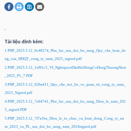
DOANH
.
NGHIỆP
Tài liệu đính kèm:
1.PHP_2025.5.12_0c48274_Phu_luc_sua_doi_bo_sung_Quy_che_hoat_do
BẤT
ng_cua_HDQT_cong_ty_nam_2025_signed.pdf
ĐỘNG
2.PHP_2025.5.12_1ef91c5_VI_NghiquyetDaiHoiDongCoDongThuongNien
SẢN
_2025_P1_7.PDF
3.PHP_2025.5.12_626a411_Quy_che_noi_bo_ve_quan_tri_cong_ty_nam_
2023_Signed.pdf
TÀI
4.PHP_2025.5.12_7e64741_Phu_luc_sua_doi_bo_sung_Dieu_le_nam_202
CHÍNH
5_signed.PDF
5.PHP_2025.5.12_7f7a1ba_Dieu_le_to_chuc_va_hoat_dong_Cong_ty_na
m_2023_va_PL_sua_doi_bo_sung_nam_2024signed.pdf