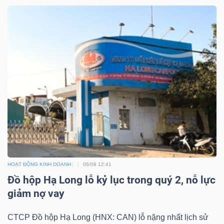
Công
cụ
đầu
tư
Truyền
HOẠT ĐỘNG KINH DOANH
06/08 12:41
Đồ hộp Hạ Long lỗ kỷ lục trong quý 2, nỗ lực
thông
giảm nợ vay
tài
chính
CTCP Đồ hộp Hạ Long (HNX: CAN) lỗ nặng nhất lịch sử