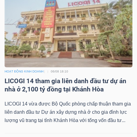
YẾU
TIÊU
DÙNG
THIẾT
YẾU
HOẠT ĐỘNG KINH DOANH
06/08 18:10
LICOGI 14 tham gia liên danh đầu tư dự án
nhà ở 2,100 tỷ đồng tại Khánh Hòa
CHĂM
LICOGI 14 vừa được Bộ Quốc phòng chấp thuận tham gia
SÓC
liên danh đầu tư Dự án xây dựng nhà ở cho gia đình lực
SỨC
lượng vũ trang tại tỉnh Khánh Hòa với tổng vốn đầu tư...
KHỎE