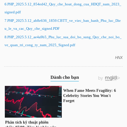
HÀNG
6.PHP_2025.5.12_854ed42_Quy_che_hoat_dong_cua_HDQT_nam_2023_
HÓA
signed.pdf
7.PHP_2025.5.12_ab8e636_1859.CBTT_ve_viec_ban_hanh_Phu_luc_Die
u_le_va_cac_Quy_che_signed.PDF
8.PHP_2025.5.12_ae4a9b5_Phu_luc_sua_doi_bo_sung_Quy_che_noi_bo_
KINH
ve_quan_tri_cong_ty_nam_2025_Signed.pdf
TẾ
HNX
PHP: Phụ lục Điều lệ và các Quy chế đã được ban
hành
THẾ
GIỚI
ĐÔNG
DƯƠNG