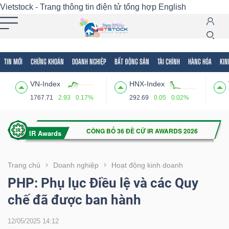
Vietstock - Trang thông tin điện tử tổng hợp
English
TIN MỚI
CHỨNG KHOÁN
DOANH NGHIỆP
BẤT ĐỘNG SẢN
TÀI CHÍNH
HÀNG HÓA
KIN
Tất cả
Tính năng
Ngành
Mã chứng khoán
Lãnh
VN-Index
HNX-Index
Tính
1767.71
2.93
0.17%
292.69
0.05
0.02%
năng
(-)
VIETSTOCK
Trang chủ
Doanh nghiệp
Hoạt động kinh doanh
PHP: Phụ lục Điều lệ và các Quy
chế đã được ban hành
CHỨNG
KHOÁN
12/05/2025 14:12