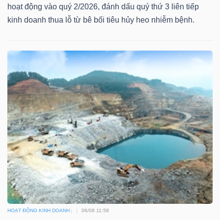
hoạt động vào quý 2/2026, đánh dấu quý thứ 3 liên tiếp
kinh doanh thua lỗ từ bê bối tiêu hủy heo nhiễm bệnh.
Dữ
liệu
tài
chính
HOẠT ĐỘNG KINH DOANH
06/08 11:58