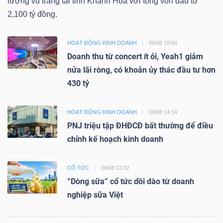
lượng vũ trang tại tỉnh Khánh Hòa với tổng vốn đầu tư
2,100 tỷ đồng.
HOẠT ĐỘNG KINH DOANH
06/08 18:04
Doanh thu từ concert ít ỏi, Yeah1 giảm
nửa lãi ròng, có khoản ủy thác đầu tư hơn
430 tỷ
HOẠT ĐỘNG KINH DOANH
06/08 14:14
PNJ triệu tập ĐHĐCĐ bất thường để điều
chỉnh kế hoạch kinh doanh
CỔ TỨC
06/08 13:02
“Dòng sữa” cổ tức dồi dào từ doanh
nghiệp sữa Việt