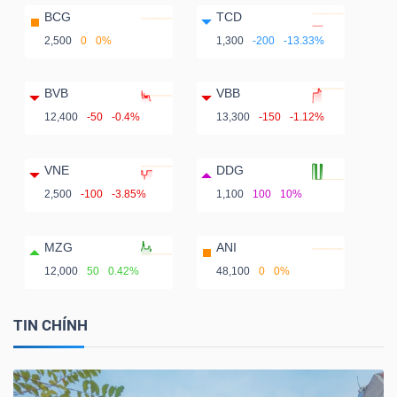
BCG
TCD
2,500
0
0%
1,300
-200
-13.33%
BVB
VBB
12,400
-50
-0.4%
13,300
-150
-1.12%
VNE
DDG
2,500
-100
-3.85%
1,100
100
10%
MZG
ANI
12,000
50
0.42%
48,100
0
0%
TIN CHÍNH