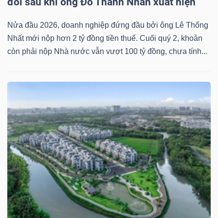
đôi sau khi ông Đỗ Thành Nhân xuất hiện
Nửa đầu 2026, doanh nghiệp đứng đầu bởi ông Lê Thống
Nhất mới nộp hơn 2 tỷ đồng tiền thuế. Cuối quý 2, khoản
TRÁI
còn phải nộp Nhà nước vẫn vượt 100 tỷ đồng, chưa tính...
PHIẾU
CÔNG
CỤ
ĐẦU
TƯ
TRUY
XUẤT
DỮ