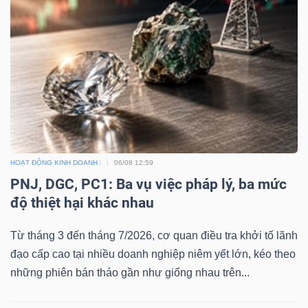
ngữ
(-)
Dịch
vụ
(-)
Đào
HOẠT ĐỘNG KINH DOANH
06/08 12:59
tạo
PNJ, DGC, PC1: Ba vụ việc pháp lý, ba mức
độ thiệt hại khác nhau
Từ tháng 3 đến tháng 7/2026, cơ quan điều tra khởi tố lãnh
đạo cấp cao tại nhiều doanh nghiệp niêm yết lớn, kéo theo
Sách
những phiên bán tháo gần như giống nhau trên...
tài
chính