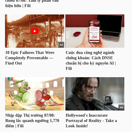
TÀI
CHÍNH
CÁ
NHÂN
PHÂN
TÍCH
VIETSTOCKFINANCE
VĨ
MÔ