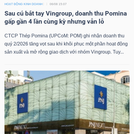
HOẠT ĐỘNG KINH DOANH
06/08 15:07
Mã
Sau cú bắt tay Vingroup, doanh thu Pomina
chứng
gấp gần 4 lần cùng kỳ nhưng vẫn lỗ
khoán
(-)
CTCP Thép Pomina (UPCoM: POM) ghi nhận doanh thu
quý 2/2026 tăng vọt sau khi khôi phục một phần hoạt động
Tất cả
Cổ phiếu
Chỉ số
Chứng chỉ quỹ
Chứng 
sản xuất và mở rộng giao dịch với nhóm Vingroup. Tuy...
Lãnh
đạo
(-)
Tất cả
Người nội bộ
Người liên quan
Cổ đông lớn
Tin
tức
(-)