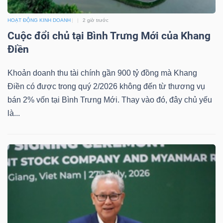
LIỆU
HOẠT ĐỘNG KINH DOANH
2 giờ trước
Cuộc đổi chủ tại Bình Trưng Mới của Khang
Ngành
Điền
(-)
VS-
Khoản doanh thu tài chính gần 900 tỷ đồng mà Khang
SECTOR
Điền có được trong quý 2/2026 không đến từ thương vụ
bán 2% vốn tại Bình Trưng Mới. Thay vào đó, đây chủ yếu
là...
NĂNG
LƯỢNG