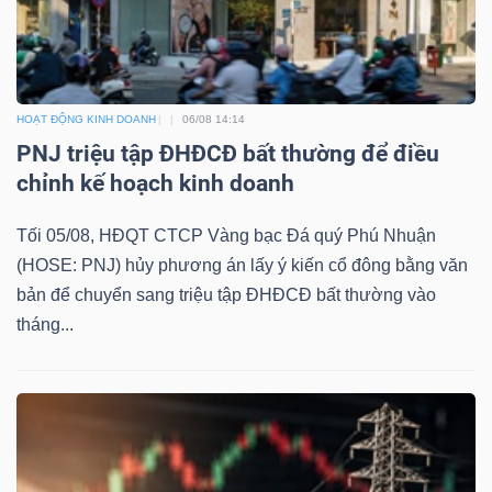
Bài
viết
của
HOẠT ĐỘNG KINH DOANH
06/08 14:14
tác
PNJ triệu tập ĐHĐCĐ bất thường để điều
giả
chỉnh kế hoạch kinh doanh
(-)
Tối 05/08, HĐQT CTCP Vàng bạc Đá quý Phú Nhuận
(HOSE: PNJ) hủy phương án lấy ý kiến cổ đông bằng văn
Báo
bản để chuyển sang triệu tập ĐHĐCĐ bất thường vào
cáo
tháng...
phân
tích
(-)
Thuật