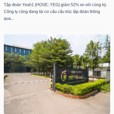
DỊCH
Tập đoàn Yeah1 (HOSE: YEG) giảm 52% so với cùng kỳ.
VỤ
Công ty cũng đang tái cơ cấu cấu trúc tập đoàn thông
TRUYỀN
qua...
THÔNG
TIỆN
ÍCH
BẤT
ĐỘNG
SẢN