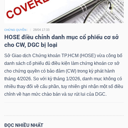
Dữ
28/04 17:33
CHỨNG QUYỀN
liệu
HOSE điều chỉnh danh mục cổ phiếu cơ sở
tài
cho CW, DGC bị loại
chính
Sở Giao dịch Chứng khoán TP.HCM (HOSE) vừa công bố
danh sách cổ phiếu đủ điều kiện làm chứng khoán cơ sở
cho chứng quyền có bảo đảm (CW) trong kỳ phát hành
tháng 4/2026. So với kỳ tháng 1/2026, danh mục không có
nhiều thay đổi về cấu phần, tuy nhiên ghi nhận một số điều
chỉnh về hạn mức chào bán và sự rút lui của DGC.
ĐỌC NHIỀU NHẤT