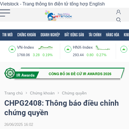
Vietstock - Trang thông tin điện tử tổng hợp
English
TIN MỚI
CHỨNG KHOÁN
DOANH NGHIỆP
BẤT ĐỘNG SẢN
TÀI CHÍNH
HÀNG HÓA
KIN
Tất cả
Tính năng
Ngành
Mã chứng khoán
Lãnh
VN-Index
HNX-Index
Tính
1768.06
3.28
0.19%
293.44
0.80
0.27%
năng
(-)
VIETSTOCK
Trang chủ
Chứng khoán
Chứng quyền
CHPG2408: Thông báo điều chỉnh
chứng quyền
CHỨNG
KHOÁN
26/06/2025 16:02