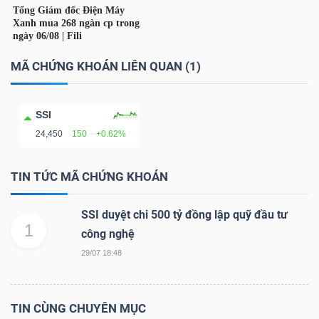
TÀI
CHÍNH
MÃ CHỨNG KHOÁN LIÊN QUAN (1)
CÁ
NHÂN
SSI
24,450
150
+0.62%
PHÂN
TIN TỨC MÃ CHỨNG KHOÁN
TÍCH
VIETSTOCKFINANCE
SSI duyệt chi 500 tỷ đồng lập quỹ đầu tư
1
công nghệ
29/07 18:48
VĨ
MÔ
TIN CÙNG CHUYÊN MỤC