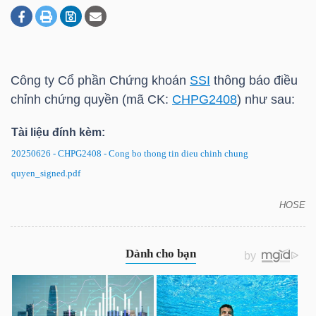
DOANH
NGHIỆP
Công ty Cổ phần Chứng khoán
SSI
thông báo điều
chỉnh chứng quyền (mã CK:
CHPG2408
) như sau:
Tài liệu đính kèm:
BẤT
ĐỘNG
20250626 - CHPG2408 - Cong bo thong tin dieu chinh chung
SẢN
quyen_signed.pdf
HOSE
CHPG2408: Thông báo điều chỉnh chứng quyền
TÀI
CHÍNH