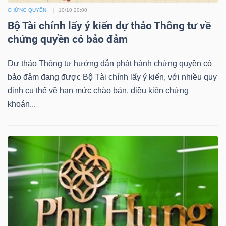
YẾU
CHỨNG QUYỀN
10/10 20:00
Bộ Tài chính lấy ý kiến dự thảo Thông tư về
chứng quyền có bảo đảm
Dự thảo Thông tư hướng dẫn phát hành chứng quyền có
TIÊU
bảo đảm đang được Bộ Tài chính lấy ý kiến, với nhiều quy
DÙNG
định cụ thể về hạn mức chào bán, điều kiện chứng
THIẾT
khoán...
YẾU
CHĂM
SÓC
SỨC
KHỎE