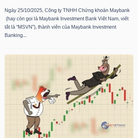
NGUYÊN
Ngày 25/10/2025, Công ty TNHH Chứng khoán Maybank
VẬT
(hay còn gọi là Maybank Investment Bank Việt Nam, viết
LIỆU
tắt là “MSVN”), thành viên của Maybank Investment
Banking...
CÔNG
NGHIỆP
TIÊU
DÙNG
KHÔNG
THIẾT