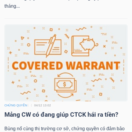
tháng...
TRÁI
PHIẾU
CÔNG
CỤ
ĐẦU
TƯ
CHỨNG QUYỀN
04/12 13:02
TRUY
Mảng CW có đang giúp CTCK hái ra tiền?
XUẤT
DỮ
Bùng nổ cùng thị trường cơ sở, chứng quyền có đảm bảo