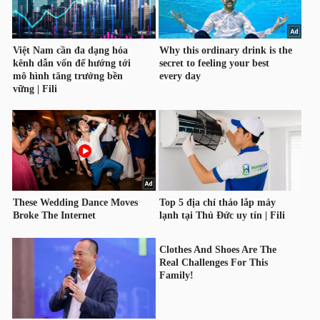
HÀNG
HÓA
KINH
TẾ
THẾ
GIỚI
ĐÔNG
DƯƠNG