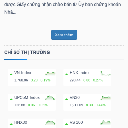
ngữ
được Giấy chứng nhận chào bán từ Ủy ban chứng khoán
(-)
Nhà...
Dịch
vụ
Xem thêm
(-)
CHỈ SỐ THỊ TRƯỜNG
Đào
VN-Index
HNX-Index
tạo
1,768.06
3.28
0.19%
293.44
0.80
0.27%
UPCoM-Index
VN30
126.88
0.06
0.05%
1,911.09
8.30
0.44%
Sách
tài
HNX30
VS 100
chính