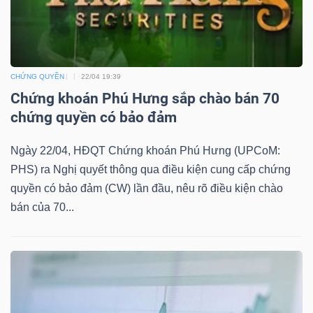
TÀI
CHỨNG QUYỀN
22/04 19:39
CHÍNH
Chứng khoán Phú Hưng sắp chào bán 70
chứng quyền có bảo đảm
Ngày 22/04, HĐQT Chứng khoán Phú Hưng (UPCoM:
PHS) ra Nghị quyết thông qua điều kiện cung cấp chứng
CÔNG
quyền có bảo đảm (CW) lần đầu, nêu rõ điều kiện chào
NGHỆ
bán của 70...
THÔNG
TIN