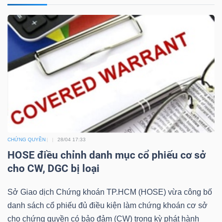
NGÀNH
DOANH
NGHIỆP
CHỨNG QUYỀN
28/04 17:33
CỔ
HOSE điều chỉnh danh mục cổ phiếu cơ sở
PHIẾU
cho CW, DGC bị loại
Sở Giao dịch Chứng khoán TP.HCM (HOSE) vừa công bố
PHÁI
danh sách cổ phiếu đủ điều kiện làm chứng khoán cơ sở
SINH
cho chứng quyền có bảo đảm (CW) trong kỳ phát hành