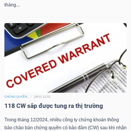
tháng...
Bài
viết
của
tác
giả
(-)
Báo
cáo
phân
tích
CHỨNG QUYỀN
26/12 12:51
(-)
118 CW sắp được tung ra thị trường
Trong tháng 12/2024, nhiều công ty chứng khoán thông
Thuật
báo chào bán chứng quyền có bảo đảm (CW) sau khi nhận