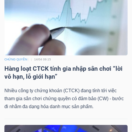
DỊCH
VỤ
TRUYỀN
THÔNG
CHỨNG QUYỀN
14/04 09:15
TIỆN
Hàng loạt CTCK tính gia nhập sân chơi “lời
ÍCH
vô hạn, lỗ giới hạn”
Nhiều công ty chứng khoán (CTCK) đang tính tới việc
tham gia sân chơi chứng quyền có đảm bảo (CW) - bước
BẤT
đi nhằm đa dạng hóa danh mục sản phẩm.
ĐỘNG
SẢN