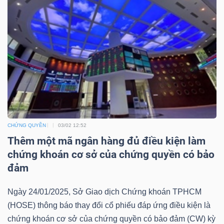
Mã
chứng
khoán
(-)
Tất cả
Cổ phiếu
Chỉ số
Chứng chỉ quỹ
Chứng 
Lãnh
đạo
CHỨNG QUYỀN
03/02 12:52
(-)
Thêm một mã ngân hàng đủ điều kiện làm
chứng khoán cơ sở của chứng quyền có bảo
Tất cả
Người nội bộ
Người liên quan
Cổ đông lớn
đảm
Tin
Ngày 24/01/2025, Sở Giao dịch Chứng khoán TPHCM
tức
(HOSE) thông báo thay đổi cổ phiếu đáp ứng điều kiện là
(-)
chứng khoán cơ sở của chứng quyền có bảo đảm (CW) kỳ