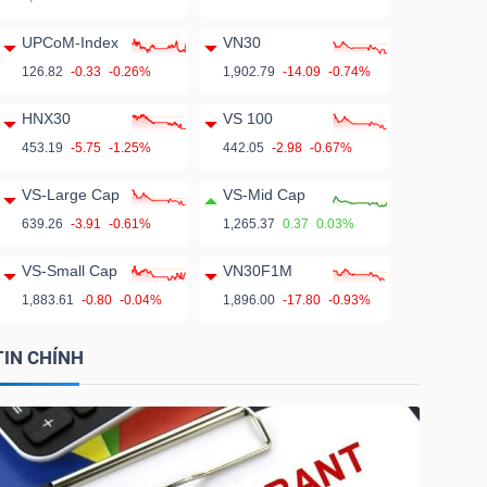
UPCoM-Index
VN30
126.82
-0.33
-0.26%
1,902.79
-14.09
-0.74%
HNX30
VS 100
453.19
-5.75
-1.25%
442.05
-2.98
-0.67%
VS-Large Cap
VS-Mid Cap
639.26
-3.91
-0.61%
1,265.37
0.37
0.03%
VS-Small Cap
VN30F1M
1,883.61
-0.80
-0.04%
1,896.00
-17.80
-0.93%
TIN CHÍNH