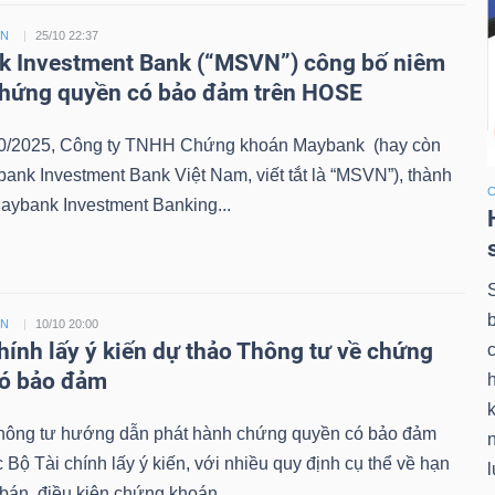
ỀN
25/10 22:37
 Investment Bank (“MSVN”) công bố niêm
chứng quyền có bảo đảm trên HOSE
0/2025, Công ty TNHH Chứng khoán Maybank (hay còn
bank Investment Bank Việt Nam, viết tắt là “MSVN”), thành
aybank Investment Banking...
ỀN
10/10 20:00
chính lấy ý kiến dự thảo Thông tư về chứng
có bảo đảm
k
hông tư hướng dẫn phát hành chứng quyền có bảo đảm
Bộ Tài chính lấy ý kiến, với nhiều quy định cụ thể về hạn
án, điều kiện chứng khoán...