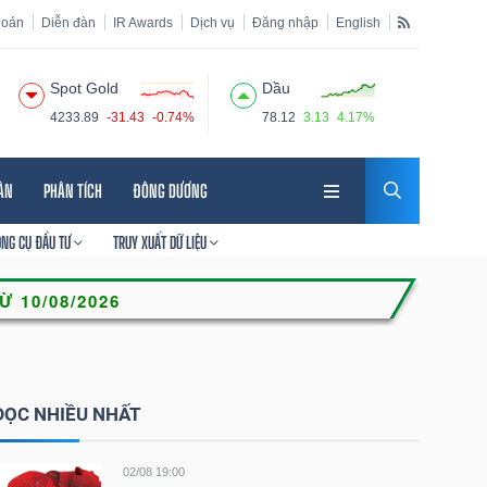
hoán
Diễn đàn
IR Awards
Dịch vụ
Đăng nhập
English
Spot Gold
Dầu
4233.89
-31.43
-0.74%
78.12
3.13
4.17%
HÂN
PHÂN TÍCH
ĐÔNG DƯƠNG
ÔNG CỤ ĐẦU TƯ
TRUY XUẤT DỮ LIỆU
ĐỌC NHIỀU NHẤT
02/08 19:00