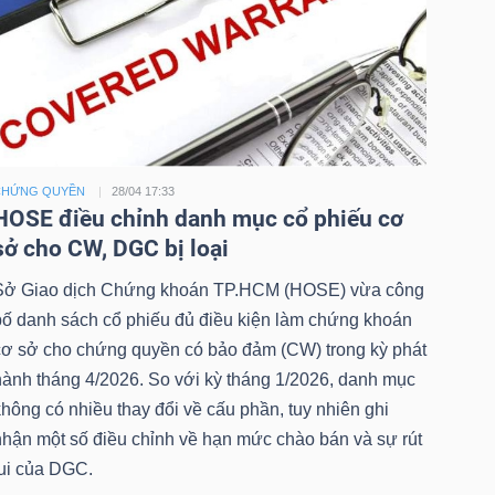
CHỨNG QUYỀN
28/04 17:33
HOSE điều chỉnh danh mục cổ phiếu cơ
sở cho CW, DGC bị loại
Sở Giao dịch Chứng khoán TP.HCM (HOSE) vừa công
bố danh sách cổ phiếu đủ điều kiện làm chứng khoán
cơ sở cho chứng quyền có bảo đảm (CW) trong kỳ phát
hành tháng 4/2026. So với kỳ tháng 1/2026, danh mục
hông có nhiều thay đổi về cấu phần, tuy nhiên ghi
nhận một số điều chỉnh về hạn mức chào bán và sự rút
lui của DGC.