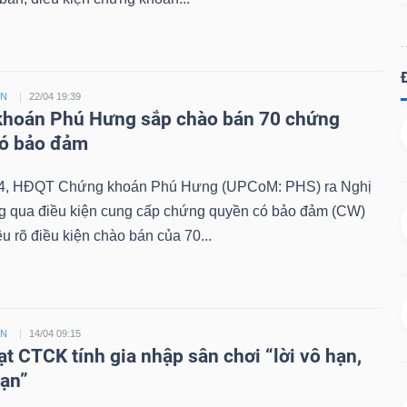
ỀN
22/04 19:39
hoán Phú Hưng sắp chào bán 70 chứng
có bảo đảm
4, HĐQT Chứng khoán Phú Hưng (UPCoM: PHS) ra Nghị
ng qua điều kiện cung cấp chứng quyền có bảo đảm (CW)
êu rõ điều kiện chào bán của 70...
ỀN
14/04 09:15
ạt CTCK tính gia nhập sân chơi “lời vô hạn,
hạn”