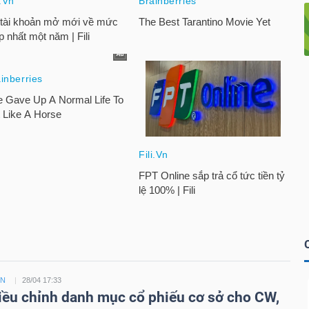
ỀN
28/04 17:33
ều chỉnh danh mục cổ phiếu cơ sở cho CW,