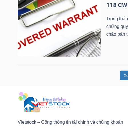
118 CW 
NGUYÊN
VẬT
Trong thá
LIỆU
chứng quy
chào bán 
CÔNG
NGHIỆP
X
TIÊU
DÙNG
KHÔNG
Vietstock – Cổng thông tin tài chính và chứng khoán
THIẾT