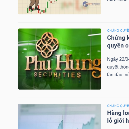
TRÁI
PHIẾU
CHỨNG QUY
Chứng k
quyền 
CÔNG
Ngày 22/0
CỤ
quyết thô
ĐẦU
lần đầu, n
TƯ
CHỨNG QUY
TRUY
Hàng lo
XUẤT
lỗ giới 
DỮ