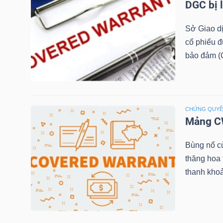
DGC bị 
TÀI
Sở Giao d
CHÍNH
cổ phiếu 
CÁ
bảo đảm (C
NHÂN
CHỨNG QUY
PHÂN
Mảng CW
TÍCH
VIETSTOCKFINANCE
Bùng nổ c
thăng hoa
thanh khoả
VĨ
MÔ