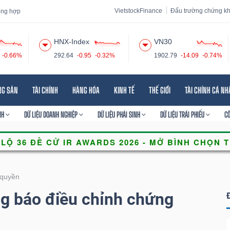
VietstockFinance
Đấu trường chứng k
tổng hợp
HNX-Index
VN30
-0.66%
292.64
-0.95
-0.32%
1902.79
-14.09
-0.74%
 đạo
Tin tức
Báo cáo phân tích
Thuật ngữ
Dịch vụ
NG SẢN
TÀI CHÍNH
HÀNG HÓA
KINH TẾ
THẾ GIỚI
TÀI CHÍNH CÁ N
NH
DỮ LIỆU DOANH NGHIỆP
DỮ LIỆU PHÁI SINH
DỮ LIỆU TRÁI PHIẾU
C
quyền
 báo điều chỉnh chứng