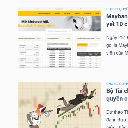
CHỨNG QUY
Maybank
NGÀNH
yết 10 
Ngày 25/1
gọi là May
DOANH
viên của M
NGHIỆP
CỔ
CHỨNG QUY
PHIẾU
Bộ Tài 
quyền 
Dự thảo T
PHÁI
đang được 
SINH
mức chào b