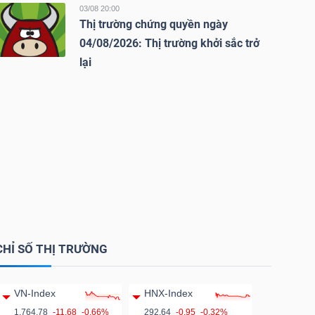
03/08 20:00
Thị trường chứng quyền ngày
04/08/2026: Thị trường khởi sắc trở
lại
CHỈ SỐ THỊ TRƯỜNG
VN-Index
HNX-Index
1,764.78
-11.68
-0.66%
292.64
-0.95
-0.32%