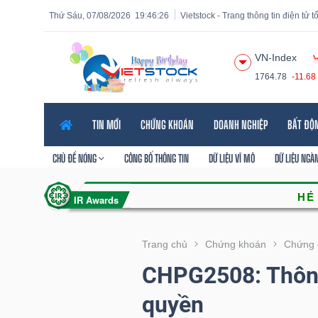
Thứ Sáu, 07/08/2026
19:46:27
Vietstock - Trang thông tin điện tử 
VN-Index
1764.78
-11.68
Tất cả
Tính năng
Ngành
Mã chứng khoán
Lãnh
TIN MỚI
CHỨNG KHOÁN
DOANH NGHIỆP
BẤT ĐỘ
Tính
năng
CHỦ ĐỀ NÓNG
CÔNG BỐ THÔNG TIN
DỮ LIỆU VĨ MÔ
DỮ LIỆU NGÀ
(-)
VIETSTOCK
Trang chủ
Chứng khoán
Chứng 
CHPG2508: Thông
CHỨNG
quyền
KHOÁN