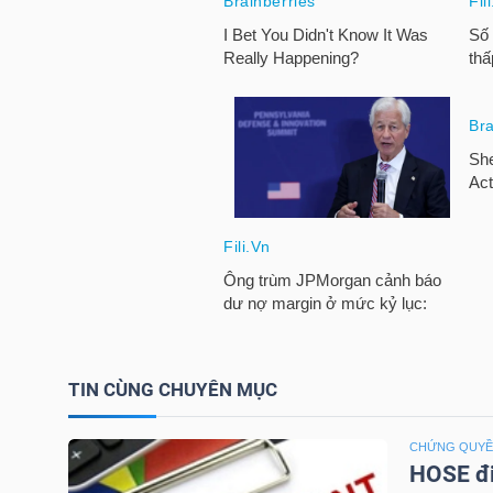
HÀNG
HÓA
KINH
TẾ
THẾ
GIỚI
TIN CÙNG CHUYÊN MỤC
ĐÔNG
DƯƠNG
CHỨNG QUY
HOSE đi