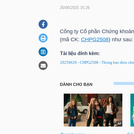
26/06/2025 15:26
DOANH
NGHIỆP
Công ty Cổ phần Chứng khoán 
(mã CK:
CHPG2508
) như sau:
Tài liệu đính kèm:
BẤT
20250626 - CHPG2508 - Thong bao dieu chi
ĐỘNG
SẢN
CHPG2508: Thông báo điều ch
TÀI
CHÍNH