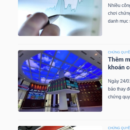
LIỆU
Nhiều công
chơi chứn
Ngành
danh mục 
(-)
VS-
SECTOR
CHỨNG QUY
Thêm mộ
khoán c
Ngày 24/0
báo thay đ
NĂNG
chứng quy
LƯỢNG
CHỨNG QUY