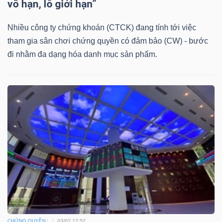
DỊCH
vô hạn, lỗ giới hạn”
VỤ
Nhiều công ty chứng khoán (CTCK) đang tính tới việc
TRUYỀN
tham gia sân chơi chứng quyền có đảm bảo (CW) - bước
THÔNG
đi nhằm đa dạng hóa danh mục sản phẩm.
TIỆN
ÍCH
BẤT
ĐỘNG
SẢN
CHỨNG QUYỀN
03/02 12:52