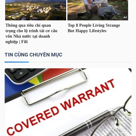
TÀI
CHÍNH
CÁ
NHÂN
TIN CÙNG CHUYÊN MỤC
PHÂN
TÍCH
VIETSTOCKFINANCE
VĨ
MÔ