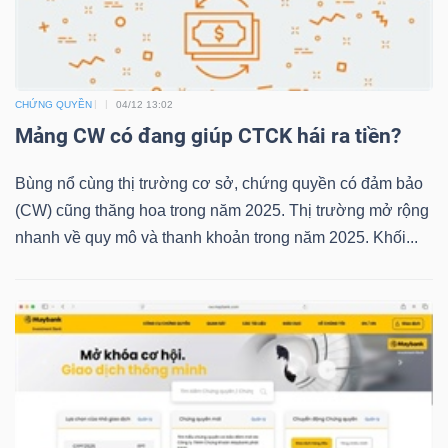
TRÁI
CHỨNG QUYỀN
04/12 13:02
PHIẾU
Mảng CW có đang giúp CTCK hái ra tiền?
Bùng nổ cùng thị trường cơ sở, chứng quyền có đảm bảo
CÔNG
(CW) cũng thăng hoa trong năm 2025. Thị trường mở rộng
CỤ
nhanh về quy mô và thanh khoản trong năm 2025. Khối...
ĐẦU
TƯ
TRUY
XUẤT
DỮ