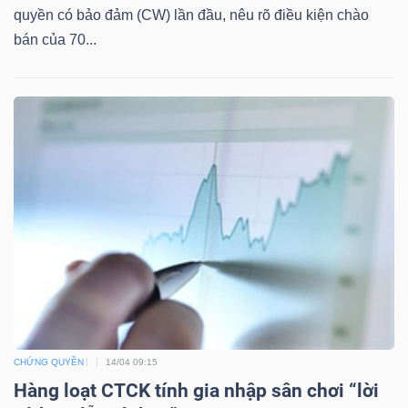
quyền có bảo đảm (CW) lần đầu, nêu rõ điều kiện chào
bán của 70...
TÀI
CHÍNH
CÔNG
NGHỆ
THÔNG
TIN
CHỨNG QUYỀN
14/04 09:15
Hàng loạt CTCK tính gia nhập sân chơi “lời