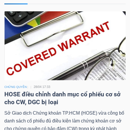
Công
cụ
đầu
tư
28/04 17:33
CHỨNG QUYỀN
HOSE điều chỉnh danh mục cổ phiếu cơ sở
Truyền
cho CW, DGC bị loại
thông
tài
Sở Giao dịch Chứng khoán TP.HCM (HOSE) vừa công bố
chính
danh sách cổ phiếu đủ điều kiện làm chứng khoán cơ sở
cho chứng quyền có bảo đảm (CW) trong kỳ phát hành