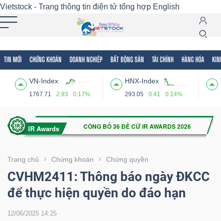
Vietstock - Trang thông tin điện tử tổng hợp
English
TIN MỚI
CHỨNG KHOÁN
DOANH NGHIỆP
BẤT ĐỘNG SẢN
TÀI CHÍNH
HÀNG HÓA
KIN
Tất cả
Tính năng
Ngành
Mã chứng khoán
Lãnh
VN-Index
HNX-Index
Tính
1767.71
2.93
0.17%
293.05
0.41
0.14%
năng
(-)
VIETSTOCK
Trang chủ
Chứng khoán
Chứng quyền
CVHM2411: Thông báo ngày ĐKCC
để thực hiện quyền do đáo hạn
CHỨNG
KHOÁN
12/06/2025 14:25