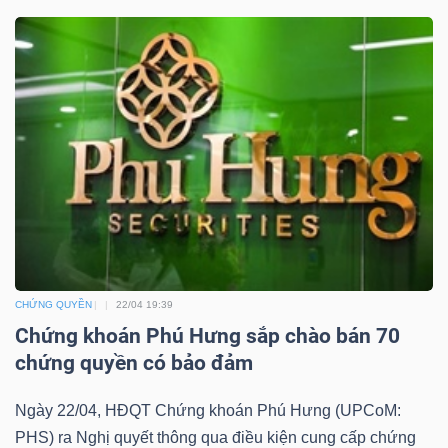
YẾU
TIÊU
DÙNG
THIẾT
YẾU
CHỨNG QUYỀN
22/04 19:39
Chứng khoán Phú Hưng sắp chào bán 70
CHĂM
chứng quyền có bảo đảm
SÓC
SỨC
Ngày 22/04, HĐQT Chứng khoán Phú Hưng (UPCoM:
KHỎE
PHS) ra Nghị quyết thông qua điều kiện cung cấp chứng