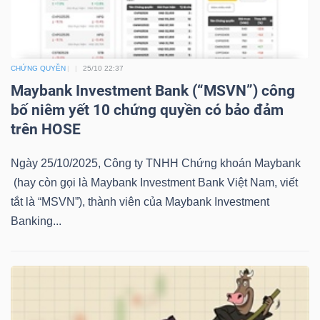
LIỆU
Ngành
(-)
CHỨNG QUYỀN
25/10 22:37
Maybank Investment Bank (“MSVN”) công
VS-
bố niêm yết 10 chứng quyền có bảo đảm
SECTOR
trên HOSE
Ngày 25/10/2025, Công ty TNHH Chứng khoán Maybank
(hay còn gọi là Maybank Investment Bank Việt Nam, viết
tắt là “MSVN”), thành viên của Maybank Investment
Banking...
NĂNG
LƯỢNG