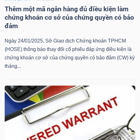
Mã
Thêm một mã ngân hàng đủ điều kiện làm
chứng
chứng khoán cơ sở của chứng quyền có bảo
khoán
đảm
(-)
Ngày 24/01/2025, Sở Giao dịch Chứng khoán TPHCM
Tất cả
Cổ phiếu
Chỉ số
Chứng chỉ quỹ
Chứng 
(HOSE) thông báo thay đổi cổ phiếu đáp ứng điều kiện là
chứng khoán cơ sở của chứng quyền có bảo đảm (CW) kỳ
Lãnh
tháng...
đạo
(-)
Tất cả
Người nội bộ
Người liên quan
Cổ đông lớn
Tin
tức
(-)