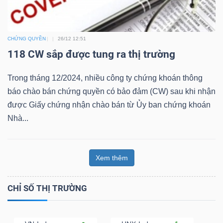
Bài
viết
CHỨNG QUYỀN
26/12 12:51
của
118 CW sắp được tung ra thị trường
tác
giả
Trong tháng 12/2024, nhiều công ty chứng khoán thông
(-)
báo chào bán chứng quyền có bảo đảm (CW) sau khi nhận
được Giấy chứng nhận chào bán từ Ủy ban chứng khoán
Nhà...
Báo
cáo
phân
Xem thêm
tích
(-)
CHỈ SỐ THỊ TRƯỜNG
Thuật