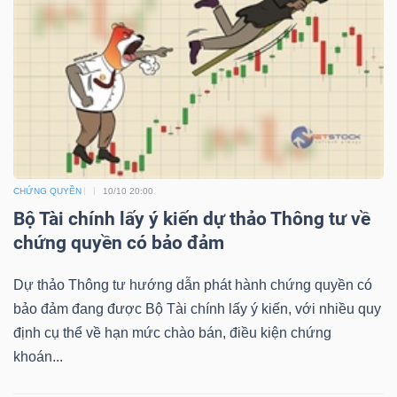
NGUYÊN
VẬT
LIỆU
CÔNG
CHỨNG QUYỀN
10/10 20:00
NGHIỆP
Bộ Tài chính lấy ý kiến dự thảo Thông tư về
chứng quyền có bảo đảm
Dự thảo Thông tư hướng dẫn phát hành chứng quyền có
TIÊU
bảo đảm đang được Bộ Tài chính lấy ý kiến, với nhiều quy
DÙNG
định cụ thể về hạn mức chào bán, điều kiện chứng
KHÔNG
khoán...
THIẾT