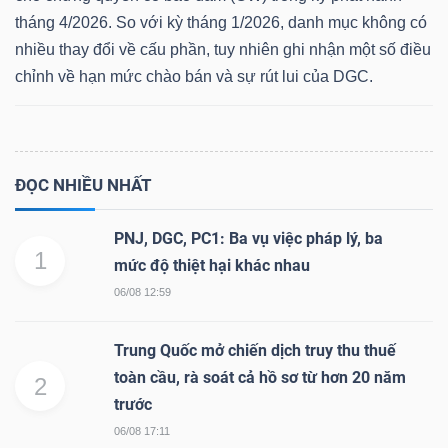
tháng 4/2026. So với kỳ tháng 1/2026, danh mục không có
nhiều thay đổi về cấu phần, tuy nhiên ghi nhận một số điều
chỉnh về hạn mức chào bán và sự rút lui của DGC.
Dữ
liệu
tài
chính
ĐỌC NHIỀU NHẤT
PNJ, DGC, PC1: Ba vụ việc pháp lý, ba
1
mức độ thiệt hại khác nhau
06/08 12:59
Trung Quốc mở chiến dịch truy thu thuế
toàn cầu, rà soát cả hồ sơ từ hơn 20 năm
2
trước
06/08 17:11