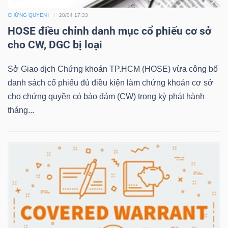
CHỨNG QUYỀN
28/04 17:33
HOSE điều chỉnh danh mục cổ phiếu cơ sở
NGÀNH
cho CW, DGC bị loại
Sở Giao dịch Chứng khoán TP.HCM (HOSE) vừa công bố
danh sách cổ phiếu đủ điều kiện làm chứng khoán cơ sở
DOANH
cho chứng quyền có bảo đảm (CW) trong kỳ phát hành
NGHIỆP
tháng...
CỔ
PHIẾU
PHÁI
SINH