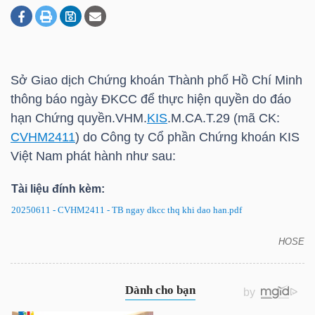
DOANH
NGHIỆP
Sở Giao dịch Chứng khoán Thành phố Hồ Chí Minh
thông báo ngày ĐKCC để thực hiện quyền do đáo
hạn Chứng quyền.VHM.
KIS
.M.CA.T.29 (mã CK:
BẤT
CVHM2411
) do Công ty Cổ phần Chứng khoán
KIS
ĐỘNG
Việt Nam phát hành như sau:
SẢN
Tài liệu đính kèm:
20250611 - CVHM2411 - TB ngay dkcc thq khi dao han.pdf
TÀI
HOSE
CVHM2411: Thông báo ngày ĐKCC để thực hiện
CHÍNH
quyền do đáo hạn