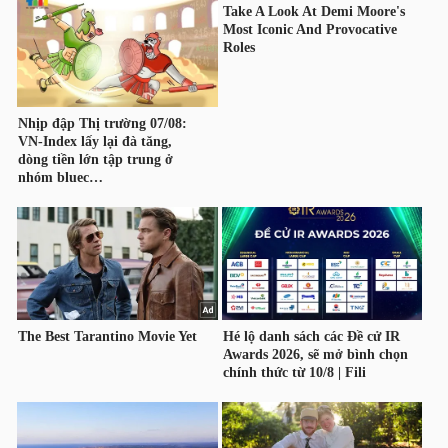
HÀNG
HÓA
KINH
TẾ
THẾ
GIỚI
ĐÔNG
DƯƠNG