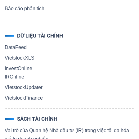
Báo cáo phân tích
DỮ LIỆU TÀI CHÍNH
DataFeed
VietstockXLS
InvestOnline
IROnline
VietstockUpdater
VietstockFinance
SÁCH TÀI CHÍNH
Vai trò của Quan hệ Nhà đầu tư (IR) trong việc tối đa hóa
giá trị doanh nghiệp