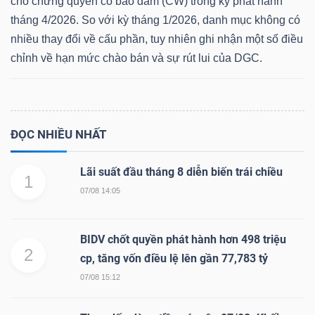
cho chứng quyền có bảo đảm (CW) trong kỳ phát hành
tháng 4/2026. So với kỳ tháng 1/2026, danh mục không có
nhiều thay đổi về cấu phần, tuy nhiên ghi nhận một số điều
chỉnh về hạn mức chào bán và sự rút lui của DGC.
Dữ
liệu
tài
chính
ĐỌC NHIỀU NHẤT
Lãi suất đầu tháng 8 diễn biến trái chiều
1
07/08 14:05
BIDV chốt quyền phát hành hơn 498 triệu
2
cp, tăng vốn điều lệ lên gần 77,783 tỷ
07/08 15:12