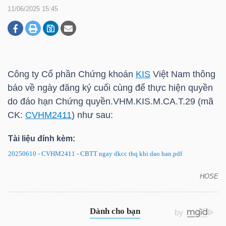
11/06/2025 15:45
DOANH
NGHIỆP
Công ty Cổ phần Chứng khoán
KIS
Việt Nam thông
báo về ngày đăng ký cuối cùng để thực hiện quyền
BẤT
do đáo hạn Chứng quyền.VHM.
KIS
.M.CA.T.29 (mã
ĐỘNG
CK:
CVHM2411
) như sau:
SẢN
Tài liệu đính kèm:
20250610 - CVHM2411 - CBTT ngay dkcc thq khi dao han.pdf
TÀI
HOSE
CHÍNH
CVHM2411: Thông báo về ngày đăng ký cuối cùng
để thực hiện quyền do đáo hạn