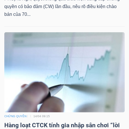
quyền có bảo đảm (CW) lần đầu, nêu rõ điều kiện chào
bán của 70...
TÀI
CHÍNH
CÔNG
NGHỆ
THÔNG
TIN
CHỨNG QUYỀN
14/04 09:15
Hàng loạt CTCK tính gia nhập sân chơi “lời