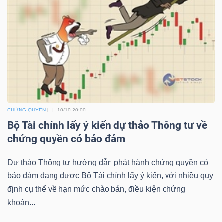
NGUYÊN
VẬT
LIỆU
CÔNG
NGHIỆP
CHỨNG QUYỀN
10/10 20:00
Bộ Tài chính lấy ý kiến dự thảo Thông tư về
chứng quyền có bảo đảm
Dự thảo Thông tư hướng dẫn phát hành chứng quyền có
TIÊU
bảo đảm đang được Bộ Tài chính lấy ý kiến, với nhiều quy
DÙNG
định cụ thể về hạn mức chào bán, điều kiện chứng
KHÔNG
khoán...
THIẾT