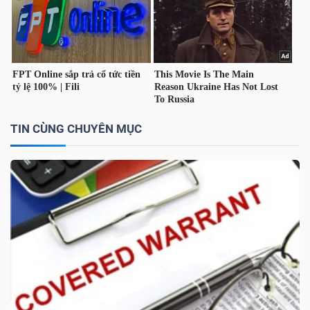
TÀI
CHÍNH
CÁ
NHÂN
TIN CÙNG CHUYÊN MỤC
PHÂN
TÍCH
VIETSTOCKFINANCE
VĨ
MÔ