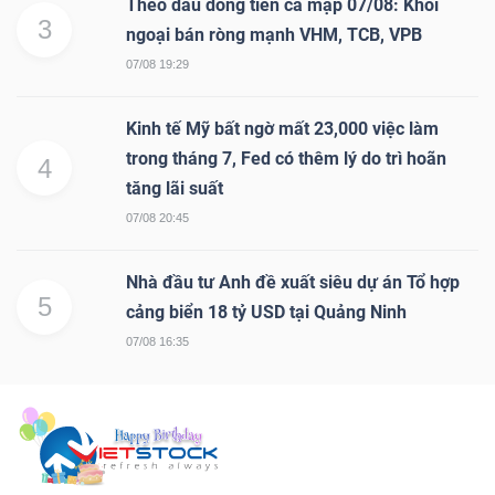
Theo dấu dòng tiền cá mập 07/08: Khối
3
ngoại bán ròng mạnh VHM, TCB, VPB
07/08 19:29
Kinh tế Mỹ bất ngờ mất 23,000 việc làm
trong tháng 7, Fed có thêm lý do trì hoãn
4
tăng lãi suất
07/08 20:45
Nhà đầu tư Anh đề xuất siêu dự án Tổ hợp
5
cảng biển 18 tỷ USD tại Quảng Ninh
07/08 16:35