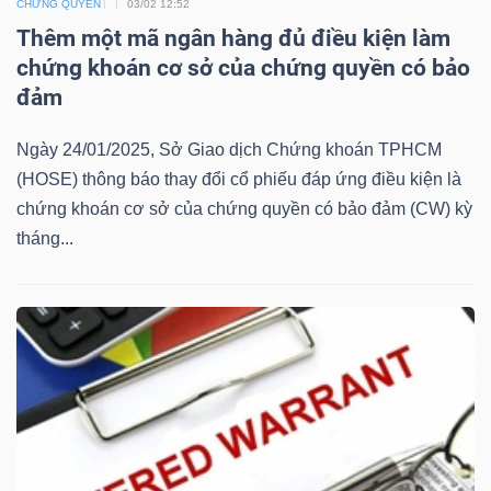
CHỨNG QUYỀN
03/02 12:52
Mã
Thêm một mã ngân hàng đủ điều kiện làm
chứng
chứng khoán cơ sở của chứng quyền có bảo
khoán
đảm
(-)
Ngày 24/01/2025, Sở Giao dịch Chứng khoán TPHCM
Tất cả
Cổ phiếu
Chỉ số
Chứng chỉ quỹ
Chứng 
(HOSE) thông báo thay đổi cổ phiếu đáp ứng điều kiện là
chứng khoán cơ sở của chứng quyền có bảo đảm (CW) kỳ
Lãnh
tháng...
đạo
(-)
Tất cả
Người nội bộ
Người liên quan
Cổ đông lớn
Tin
tức
(-)