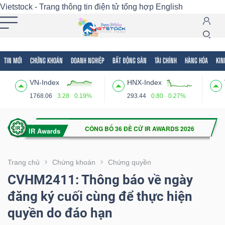
Vietstock - Trang thông tin điện tử tổng hợp
English
TIN MỚI
CHỨNG KHOÁN
DOANH NGHIỆP
BẤT ĐỘNG SẢN
TÀI CHÍNH
HÀNG HÓA
KIN
Tất cả
Tính năng
Ngành
Mã chứng khoán
Lãnh
VN-Index
HNX-Index
Tính
1768.06
3.28
0.19%
293.44
0.80
0.27%
năng
(-)
VIETSTOCK
Trang chủ
Chứng khoán
Chứng quyền
CVHM2411: Thông báo về ngày
đăng ký cuối cùng để thực hiện
CHỨNG
quyền do đáo hạn
KHOÁN