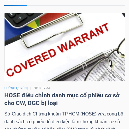
Công
cụ
đầu
tư
28/04 17:33
CHỨNG QUYỀN
HOSE điều chỉnh danh mục cổ phiếu cơ sở
Truyền
cho CW, DGC bị loại
thông
tài
Sở Giao dịch Chứng khoán TP.HCM (HOSE) vừa công bố
chính
danh sách cổ phiếu đủ điều kiện làm chứng khoán cơ sở