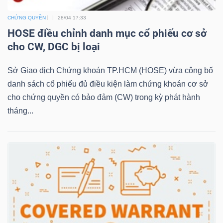
CHỨNG QUYỀN
28/04 17:33
HOSE điều chỉnh danh mục cổ phiếu cơ sở
NGÀNH
cho CW, DGC bị loại
Sở Giao dịch Chứng khoán TP.HCM (HOSE) vừa công bố
DOANH
danh sách cổ phiếu đủ điều kiện làm chứng khoán cơ sở
NGHIỆP
cho chứng quyền có bảo đảm (CW) trong kỳ phát hành
tháng...
CỔ
PHIẾU
PHÁI
SINH