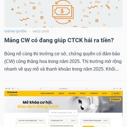
TRÁI
PHIẾU
CHỨNG QUYỀN
04/12 13:02
Mảng CW có đang giúp CTCK hái ra tiền?
Bùng nổ cùng thị trường cơ sở, chứng quyền có đảm bảo
CÔNG
(CW) cũng thăng hoa trong năm 2025. Thị trường mở rộng
CỤ
nhanh về quy mô và thanh khoản trong năm 2025. Khối...
ĐẦU
TƯ
TRUY
XUẤT
DỮ