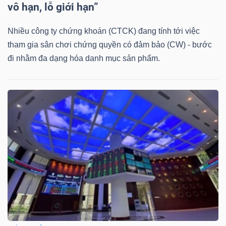
DỊCH
vô hạn, lỗ giới hạn”
VỤ
TRUYỀN
Nhiều công ty chứng khoán (CTCK) đang tính tới việc
THÔNG
tham gia sân chơi chứng quyền có đảm bảo (CW) - bước
đi nhằm đa dạng hóa danh mục sản phẩm.
TIỆN
ÍCH
BẤT
ĐỘNG
SẢN