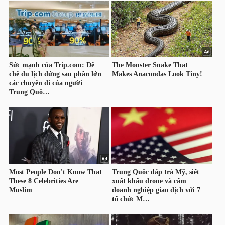
HÀNG
HÓA
KINH
TẾ
THẾ
GIỚI
ĐÔNG
DƯƠNG