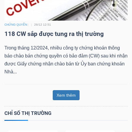
Bài
viết
CHỨNG QUYỀN
26/12 12:51
của
118 CW sắp được tung ra thị trường
tác
giả
Trong tháng 12/2024, nhiều công ty chứng khoán thông
(-)
báo chào bán chứng quyền có bảo đảm (CW) sau khi nhận
được Giấy chứng nhận chào bán từ Ủy ban chứng khoán
Báo
Nhà...
cáo
phân
Xem thêm
tích
(-)
CHỈ SỐ THỊ TRƯỜNG
Thuật