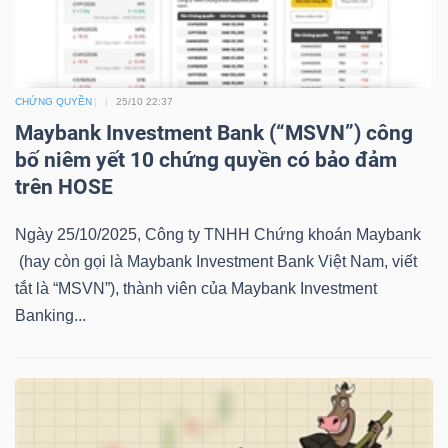
LIỆU
Ngành
(-)
CHỨNG QUYỀN
25/10 22:37
Maybank Investment Bank (“MSVN”) công
VS-
bố niêm yết 10 chứng quyền có bảo đảm
SECTOR
trên HOSE
Ngày 25/10/2025, Công ty TNHH Chứng khoán Maybank
(hay còn gọi là Maybank Investment Bank Việt Nam, viết
tắt là “MSVN”), thành viên của Maybank Investment
NĂNG
Banking...
LƯỢNG