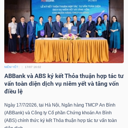
Bài
viết
của
tác
giả
(-)
NIÊM YẾT
17/07 16:02
Báo
ABBank và ABS ký kết Thỏa thuận hợp tác tư
cáo
vấn toàn diện dịch vụ niêm yết và tăng vốn
phân
điều lệ
tích
(-)
Ngày 17/7/2026, tại Hà Nội, Ngân hàng TMCP An Bình
(ABBank) và Công ty Cổ phần Chứng khoán An Bình
Thuật
(ABS) chính thức ký kết Thỏa thuận hợp tác tư vấn toàn