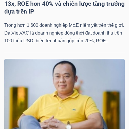
YẾU
13x, ROE hơn 40% và chiến lược tăng trưởng
dựa trên IP
Trong hơn 1,600 doanh nghiệp M&E niêm yết trên thế giới,
DatVietVAC là doanh nghiệp đồng thời đạt doanh thu trên
TIÊU
100 triệu USD, biên lợi nhuận gộp trên 20%, ROE...
DÙNG
THIẾT
YẾU
CHĂM
SÓC
SỨC
KHỎE