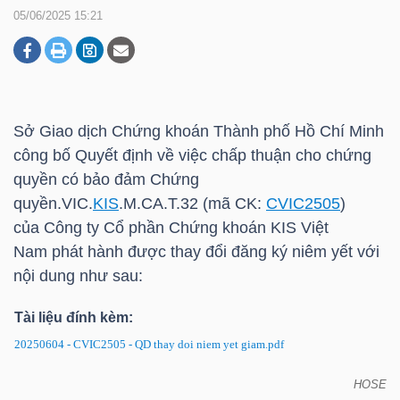
05/06/2025 15:21
DOANH
NGHIỆP
Sở Giao dịch Chứng khoán Thành phố Hồ Chí Minh
công bố Quyết định về việc chấp thuận cho chứng
BẤT
quyền có bảo đảm Chứng
ĐỘNG
quyền.VIC.
KIS
.M.CA.T.32 (mã CK:
CVIC2505
)
SẢN
của Công ty Cổ phần Chứng khoán
KIS
Việt
Nam phát hành được thay đổi đăng ký niêm yết với
nội dung như sau:
TÀI
Tài liệu đính kèm:
CHÍNH
20250604 - CVIC2505 - QD thay doi niem yet giam.pdf
HOSE