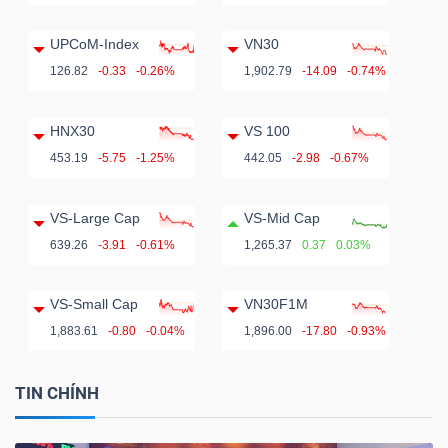
UPCoM-Index
VN30
126.82
-0.33
-0.26%
1,902.79
-14.09
-0.74%
HNX30
VS 100
453.19
-5.75
-1.25%
442.05
-2.98
-0.67%
VS-Large Cap
VS-Mid Cap
639.26
-3.91
-0.61%
1,265.37
0.37
0.03%
VS-Small Cap
VN30F1M
1,883.61
-0.80
-0.04%
1,896.00
-17.80
-0.93%
TIN CHÍNH