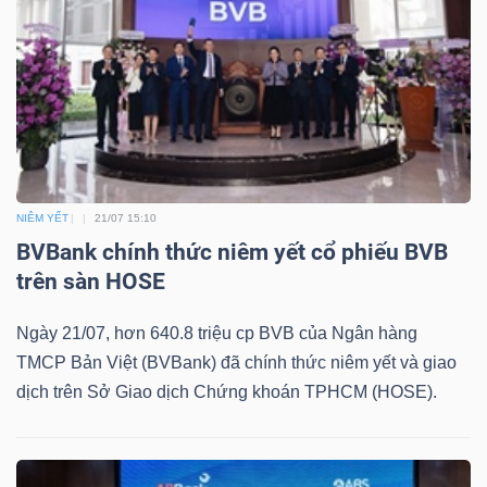
Mã
chứng
khoán
(-)
Tất cả
Cổ phiếu
Chỉ số
Chứng chỉ quỹ
Chứng 
NIÊM YẾT
21/07 15:10
Lãnh
BVBank chính thức niêm yết cổ phiếu BVB
đạo
trên sàn HOSE
(-)
Ngày 21/07, hơn 640.8 triệu cp BVB của Ngân hàng
Tất cả
Người nội bộ
Người liên quan
Cổ đông lớn
TMCP Bản Việt (BVBank) đã chính thức niêm yết và giao
dịch trên Sở Giao dịch Chứng khoán TPHCM (HOSE).
Tin
tức
(-)