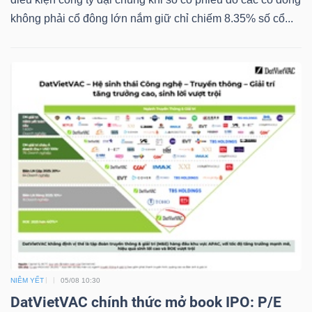
NGUYÊN
không phải cổ đông lớn nắm giữ chỉ chiếm 8.35% số cổ...
VẬT
LIỆU
CÔNG
NGHIỆP
TIÊU
DÙNG
KHÔNG
NIÊM YẾT
05/08 10:30
THIẾT
DatVietVAC chính thức mở book IPO: P/E