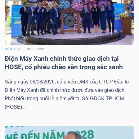
NGÀNH
NIÊM YẾT
06/08 12:05
DOANH
Điện Máy Xanh chính thức giao dịch tại
NGHIỆP
HOSE, cổ phiếu chào sàn trong sắc xanh
Sáng ngày 06/08/2026, cổ phiếu DMX của CTCP Đầu tư
CỔ
Điện Máy Xanh đã chính thức được đưa vào giao dịch.
PHIẾU
Phát biểu trong buổi lễ niêm yết tại Sở GDCK TPHCM
(HOSE)...
PHÁI
SINH