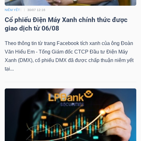
NIÊM YẾT
30/07 12:16
Cổ phiếu Điện Máy Xanh chính thức được
giao dịch từ 06/08
TÀI
CHÍNH
Theo thông tin từ trang Facebook tích xanh của ông Đoàn
Văn Hiểu Em - Tổng Giám đốc CTCP Đầu tư Điện Máy
Xanh (DMX), cổ phiếu DMX đã được chấp thuận niêm yết
tại...
CÔNG
NGHỆ
THÔNG
TIN