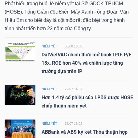
Phát biểu trong buổi lễ niêm yết tại Sở GDCK TPHCM
(HOSE), Tổng Giám đốc Điện Máy Xanh - ông Đoàn Văn
Hiểu Em cho biết đây là cột mốc rất đặc biệt trong hành
trình phát triển hơn 22 năm của Công ty.
NIÊM YẾT
05/08 10:30
DatVietVAC chính thức mở book IPO: P/E
13x, ROE hơn 40% và chiến lược tăng
trưởng dựa trên IP
NIÊM YẾT
22/07 14:37
Hơn 1.4 tỷ cổ phiếu của LPBS được HOSE
chấp thuận niêm yết
NIÊM YẾT
17/07 16:02
ABBank và ABS ký kết Thỏa thuận hợp