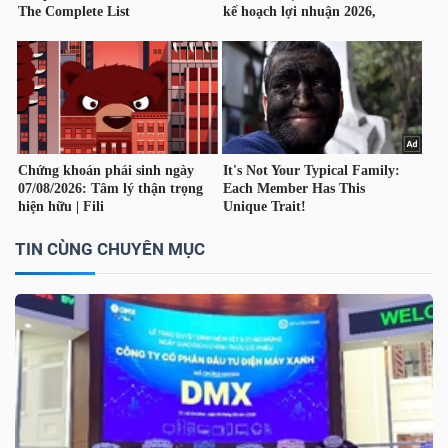
TÀI
CHÍNH
CÁ
NHÂN
PHÂN
TIN CÙNG CHUYÊN MỤC
TÍCH
VIETSTOCKFINANCE
VĨ
MÔ