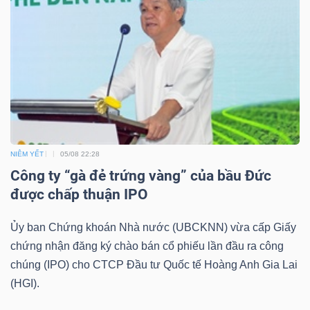
TRÁI
PHIẾU
CÔNG
NIÊM YẾT
05/08 22:28
CỤ
Công ty “gà đẻ trứng vàng” của bầu Đức
ĐẦU
được chấp thuận IPO
TƯ
Ủy ban Chứng khoán Nhà nước (UBCKNN) vừa cấp Giấy
chứng nhận đăng ký chào bán cổ phiếu lần đầu ra công
TRUY
chúng (IPO) cho CTCP Đầu tư Quốc tế Hoàng Anh Gia Lai
XUẤT
(HGI).
DỮ