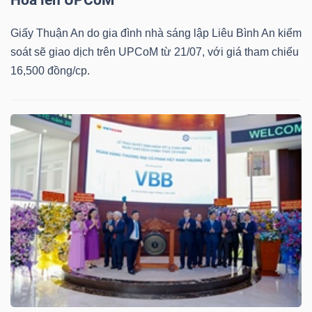
Giấy Thuận An do gia đình nhà sáng lập Liêu Bình An kiểm
soát sẽ giao dịch trên UPCoM từ 21/07, với giá tham chiếu
16,500 đồng/cp.
Công
cụ
đầu
tư
Truyền
thông
tài
chính