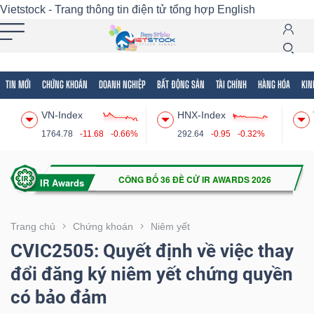
Vietstock - Trang thông tin điện tử tổng hợp
English
TIN MỚI
CHỨNG KHOÁN
DOANH NGHIỆP
BẤT ĐỘNG SẢN
TÀI CHÍNH
HÀNG HÓA
KIN
Tất cả
Tính năng
Ngành
Mã chứng khoán
Lãnh
VN-Index
HNX-Index
Tính
1764.78
-11.68
-0.66%
292.64
-0.95
-0.32%
năng
(-)
VIETSTOCK
Trang chủ
Chứng khoán
Niêm yết
CVIC2505: Quyết định về việc thay
đổi đăng ký niêm yết chứng quyền
CHỨNG
có bảo đảm
KHOÁN