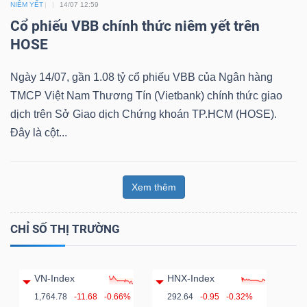
NIÊM YẾT
14/07 12:59
Cổ phiếu VBB chính thức niêm yết trên
HOSE
Dữ
Ngày 14/07, gần 1.08 tỷ cổ phiếu VBB của Ngân hàng
liệu
TMCP Việt Nam Thương Tín (Vietbank) chính thức giao
tài
dịch trên Sở Giao dịch Chứng khoán TP.HCM (HOSE).
chính
Đây là cột...
Xem thêm
CHỈ SỐ THỊ TRƯỜNG
VN-Index
HNX-Index
1,764.78
-11.68
-0.66%
292.64
-0.95
-0.32%