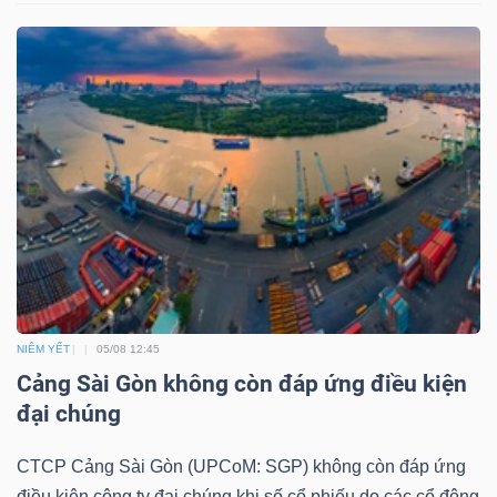
LIỆU
Ngành
(-)
VS-
SECTOR
NĂNG
NIÊM YẾT
05/08 12:45
LƯỢNG
Cảng Sài Gòn không còn đáp ứng điều kiện
đại chúng
CTCP Cảng Sài Gòn (UPCoM: SGP) không còn đáp ứng
điều kiện công ty đại chúng khi số cổ phiếu do các cổ đông