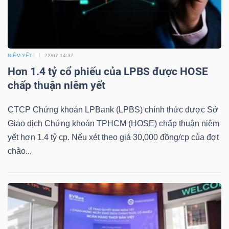
DỊCH
VỤ
TRUYỀN
THÔNG
NIÊM YẾT
22/07 14:37
Hơn 1.4 tỷ cổ phiếu của LPBS được HOSE
chấp thuận niêm yết
TIỆN
CTCP Chứng khoán LPBank (LPBS) chính thức được Sở
ÍCH
Giao dịch Chứng khoán TPHCM (HOSE) chấp thuận niêm
yết hơn 1.4 tỷ cp. Nếu xét theo giá 30,000 đồng/cp của đợt
chào...
BẤT
ĐỘNG
SẢN