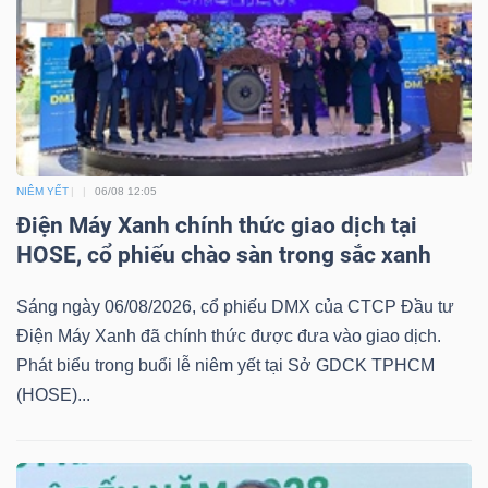
NGÀNH
DOANH
NIÊM YẾT
06/08 12:05
NGHIỆP
Điện Máy Xanh chính thức giao dịch tại
HOSE, cổ phiếu chào sàn trong sắc xanh
Sáng ngày 06/08/2026, cổ phiếu DMX của CTCP Đầu tư
CỔ
Điện Máy Xanh đã chính thức được đưa vào giao dịch.
PHIẾU
Phát biểu trong buổi lễ niêm yết tại Sở GDCK TPHCM
(HOSE)...
PHÁI
SINH