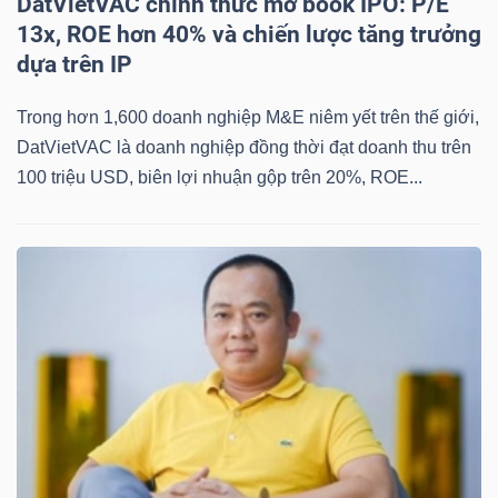
DatVietVAC chính thức mở book IPO: P/E
YẾU
13x, ROE hơn 40% và chiến lược tăng trưởng
dựa trên IP
Trong hơn 1,600 doanh nghiệp M&E niêm yết trên thế giới,
TIÊU
DatVietVAC là doanh nghiệp đồng thời đạt doanh thu trên
DÙNG
100 triệu USD, biên lợi nhuận gộp trên 20%, ROE...
THIẾT
YẾU
CHĂM
SÓC
SỨC
KHỎE