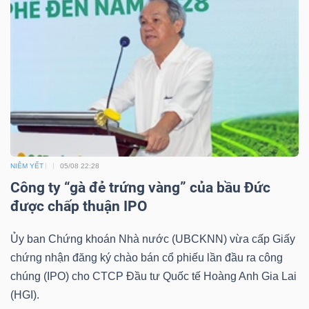
TRÁI
PHIẾU
CÔNG
CỤ
NIÊM YẾT
05/08 22:28
ĐẦU
Công ty “gà đẻ trứng vàng” của bầu Đức
TƯ
được chấp thuận IPO
Ủy ban Chứng khoán Nhà nước (UBCKNN) vừa cấp Giấy
chứng nhận đăng ký chào bán cổ phiếu lần đầu ra công
TRUY
chúng (IPO) cho CTCP Đầu tư Quốc tế Hoàng Anh Gia Lai
XUẤT
(HGI).
DỮ