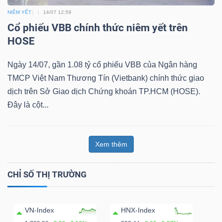
NIÊM YẾT
14/07 12:59
Cổ phiếu VBB chính thức niêm yết trên
HOSE
Dữ
liệu
Ngày 14/07, gần 1.08 tỷ cổ phiếu VBB của Ngân hàng
tài
TMCP Việt Nam Thương Tín (Vietbank) chính thức giao
chính
dịch trên Sở Giao dịch Chứng khoán TP.HCM (HOSE).
Đây là cột...
Xem thêm
CHỈ SỐ THỊ TRƯỜNG
VN-Index
HNX-Index