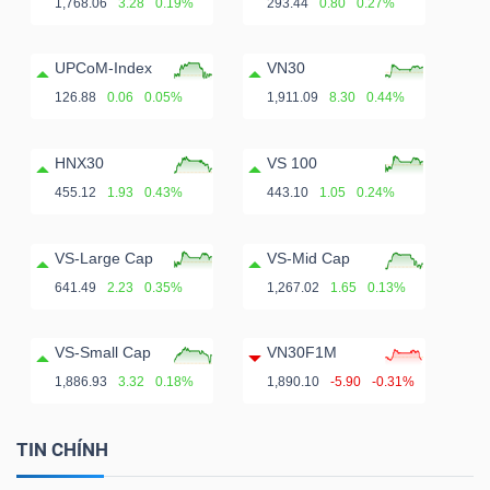
1,768.06
3.28
0.19%
293.44
0.80
0.27%
UPCoM-Index
VN30
126.88
0.06
0.05%
1,911.09
8.30
0.44%
HNX30
VS 100
455.12
1.93
0.43%
443.10
1.05
0.24%
VS-Large Cap
VS-Mid Cap
641.49
2.23
0.35%
1,267.02
1.65
0.13%
VS-Small Cap
VN30F1M
1,886.93
3.32
0.18%
1,890.10
-5.90
-0.31%
TIN CHÍNH