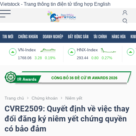
Vietstock - Trang thông tin điện tử tổng hợp
English
TIN MỚI
CHỨNG KHOÁN
DOANH NGHIỆP
BẤT ĐỘNG SẢN
TÀI CHÍNH
HÀNG HÓA
KIN
Tất cả
Tính năng
Ngành
Mã chứng khoán
Lãnh
VN-Index
HNX-Index
Tính
1768.06
3.28
0.19%
293.44
0.80
0.27%
năng
(-)
VIETSTOCK
Trang chủ
Chứng khoán
Niêm yết
CVRE2509: Quyết định về việc thay
đổi đăng ký niêm yết chứng quyền
CHỨNG
có bảo đảm
KHOÁN