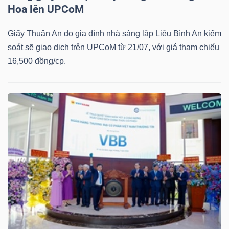
Hoa lên UPCoM
Giấy Thuận An do gia đình nhà sáng lập Liêu Bình An kiểm
soát sẽ giao dịch trên UPCoM từ 21/07, với giá tham chiếu
16,500 đồng/cp.
Công
cụ
đầu
tư
Truyền
thông
tài
chính