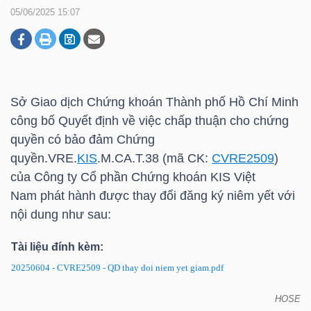
05/06/2025 15:07
DOANH
NGHIỆP
Sở Giao dịch Chứng khoán Thành phố Hồ Chí Minh
công bố Quyết định về việc chấp thuận cho chứng
BẤT
quyền có bảo đảm Chứng
ĐỘNG
quyền.VRE.
KIS
.M.CA.T.38 (mã CK:
CVRE2509
)
SẢN
của Công ty Cổ phần Chứng khoán
KIS
Việt
Nam phát hành được thay đổi đăng ký niêm yết với
nội dung như sau:
TÀI
Tài liệu đính kèm:
CHÍNH
20250604 - CVRE2509 - QD thay doi niem yet giam.pdf
HOSE