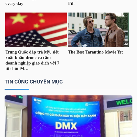
TÀI
CHÍNH
CÁ
NHÂN
PHÂN
TÍCH
TIN CÙNG CHUYÊN MỤC
VIETSTOCKFINANCE
VĨ
MÔ