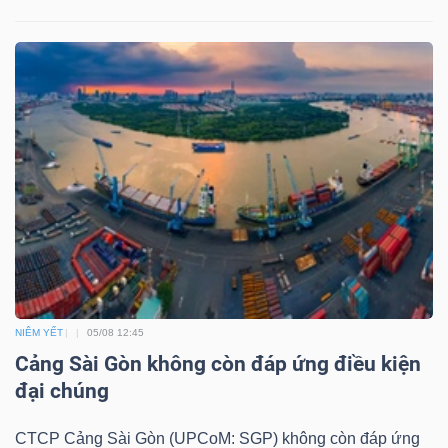
LIỆU
Ngành
(-)
VS-
SECTOR
NĂNG
NIÊM YẾT
05/08 12:45
LƯỢNG
Cảng Sài Gòn không còn đáp ứng điều kiện
đại chúng
CTCP Cảng Sài Gòn (UPCoM: SGP) không còn đáp ứng