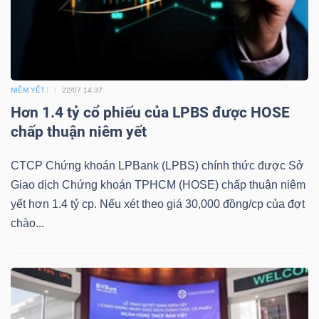
DỊCH
VỤ
TRUYỀN
THÔNG
NIÊM YẾT
22/07 14:37
Hơn 1.4 tỷ cổ phiếu của LPBS được HOSE
chấp thuận niêm yết
TIỆN
CTCP Chứng khoán LPBank (LPBS) chính thức được Sở
ÍCH
Giao dịch Chứng khoán TPHCM (HOSE) chấp thuận niêm
yết hơn 1.4 tỷ cp. Nếu xét theo giá 30,000 đồng/cp của đợt
chào...
BẤT
ĐỘNG
SẢN