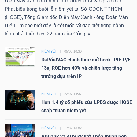
Điện Máy Xanh đã chính thức được đưa vào giao dịch.
Phát biểu trong buổi lễ niêm yết tại Sở GDCK TPHCM
(HOSE), Tổng Giám đốc Điện Máy Xanh - ông Đoàn Văn
Hiểu Em cho biết đây là cột mốc rất đặc biệt trong hành
trình phát triển hơn 22 năm của Công ty.
NIÊM YẾT
05/08 10:30
DatVietVAC chính thức mở book IPO: P/E
13x, ROE hơn 40% và chiến lược tăng
trưởng dựa trên IP
NIÊM YẾT
22/07 14:37
Hơn 1.4 tỷ cổ phiếu của LPBS được HOSE
chấp thuận niêm yết
NIÊM YẾT
17/07 16:02
ABBank và ABS ký kết Thỏa thuận hợp