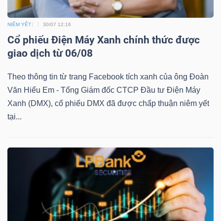
NIÊM YẾT
30/07 12:16
Cổ phiếu Điện Máy Xanh chính thức được
TÀI
giao dịch từ 06/08
CHÍNH
Theo thông tin từ trang Facebook tích xanh của ông Đoàn
Văn Hiểu Em - Tổng Giám đốc CTCP Đầu tư Điện Máy
Xanh (DMX), cổ phiếu DMX đã được chấp thuận niêm yết
tại...
CÔNG
NGHỆ
THÔNG
TIN