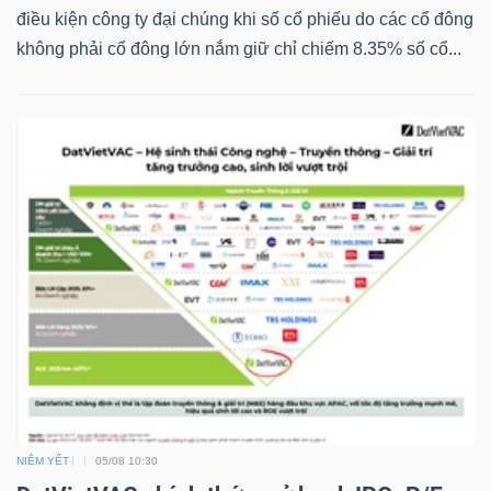
NGUYÊN
điều kiện công ty đại chúng khi số cổ phiếu do các cổ đông
VẬT
không phải cổ đông lớn nắm giữ chỉ chiếm 8.35% số cổ...
LIỆU
CÔNG
NGHIỆP
TIÊU
DÙNG
KHÔNG
NIÊM YẾT
05/08 10:30
THIẾT