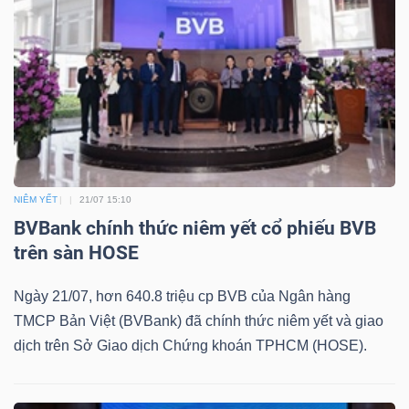
Mã
chứng
khoán
(-)
Tất cả
Cổ phiếu
Chỉ số
Chứng chỉ quỹ
Chứng 
Lãnh
NIÊM YẾT
21/07 15:10
đạo
BVBank chính thức niêm yết cổ phiếu BVB
(-)
trên sàn HOSE
Tất cả
Người nội bộ
Người liên quan
Cổ đông lớn
Ngày 21/07, hơn 640.8 triệu cp BVB của Ngân hàng
TMCP Bản Việt (BVBank) đã chính thức niêm yết và giao
Tin
dịch trên Sở Giao dịch Chứng khoán TPHCM (HOSE).
tức
(-)