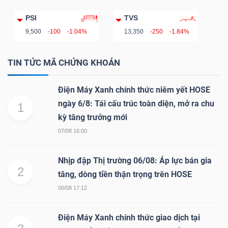
LIỆU
PSI
TVS
9,500
-100
-1.04%
13,350
-250
-1.84%
Ngành
(-)
TIN TỨC MÃ CHỨNG KHOÁN
VS-
SECTOR
Điện Máy Xanh chính thức niêm yết HOSE
ngày 6/8: Tái cấu trúc toàn diện, mở ra chu
1
kỳ tăng trưởng mới
07/08 16:00
NĂNG
Nhịp đập Thị trường 06/08: Áp lực bán gia
2
tăng, dòng tiền thận trọng trên HOSE
LƯỢNG
06/08 17:12
Điện Máy Xanh chính thức giao dịch tại