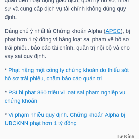
quan đến hoạt động giao dịch, quản lý hồ sơ, nhân
sự và cung cấp dịch vụ tài chính không đúng quy
TÀI
định.
CHÍNH
Đáng chú ý nhất là Chứng khoán Alpha (
APSC
), bị
CÁ
phạt hơn 1 tỷ đồng vì hàng loạt sai phạm về hồ sơ
NHÂN
trái phiếu, báo cáo tài chính, quản trị nội bộ và cho
vay sai quy định.
PHÂN
*
Phạt nặng một công ty chứng khoán do thiếu sót
hồ sơ trái phiếu, chậm báo cáo quản trị
TÍCH
VIETSTOCKFINANCE
*
PSI bị phạt 860 triệu vì loạt sai phạm nghiệp vụ
chứng khoán
*
Vi phạm nhiều quy định, Chứng khoán Alpha bị
UBCKNN phạt hơn 1 tỷ đồng
VĨ
MÔ
Tử Kính