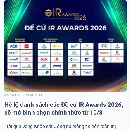
Dữ
liệu
tài
chính
CỔ PHIẾU
07/08 11:42
Hé lộ danh sách các Đề cử IR Awards 2026,
sẽ mở bình chọn chính thức từ 10/8
Trải qua vòng Khảo sát Công bố thông tin trên toàn thị