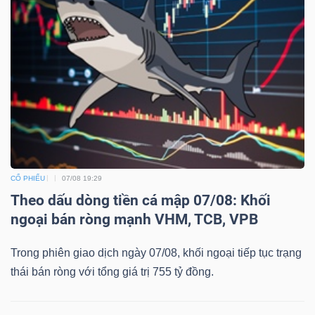
Công
cụ
đầu
tư
CỔ PHIẾU
07/08 19:29
Theo dấu dòng tiền cá mập 07/08: Khối
ngoại bán ròng mạnh VHM, TCB, VPB
Truyền
thông
Trong phiên giao dịch ngày 07/08, khối ngoại tiếp tục trạng
tài
thái bán ròng với tổng giá trị 755 tỷ đồng.
chính