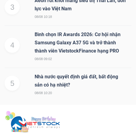
Aeon rút khỏi mảng siêu thị Thái Lan, dồn
3
lực vào Việt Nam
08/08 10:18
Bình chọn IR Awards 2026: Cơ hội nhận
Samsung Galaxy A37 5G và trở thành
4
thành viên VietstockFinance hạng PRO
08/08 09:02
Nhà nước quyết định giá đất, bất động
5
sản có hạ nhiệt?
08/08 10:20