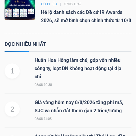
CỔ PHIẾU
07/08 11:42
Hé lộ danh sách các Đề cử IR Awards
2026, sẽ mở bình chọn chính thức từ 10/8
ĐỌC NHIỀU NHẤT
Huấn Hoa Hồng làm chủ, góp vốn nhiều
công ty, loạt DN không hoạt động tại địa
1
chỉ
08/08 10:38
Giá vàng hôm nay 8/8/2026 tăng phi mã,
2
SJC và nhẫn đắt thêm gần 2 triệu/lượng
08/08 11:05