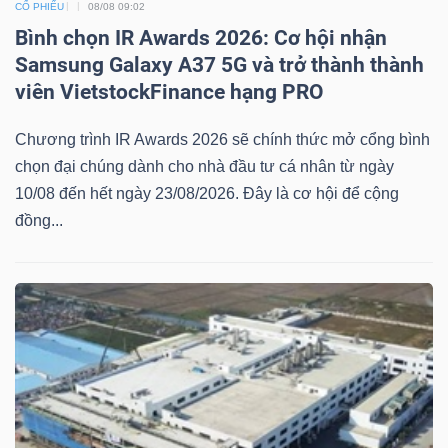
CỔ PHIẾU
08/08 09:02
Bình chọn IR Awards 2026: Cơ hội nhận
Bài
Samsung Galaxy A37 5G và trở thành thành
viết
viên VietstockFinance hạng PRO
của
tác
Chương trình IR Awards 2026 sẽ chính thức mở cổng bình
giả
chọn đại chúng dành cho nhà đầu tư cá nhân từ ngày
(-)
10/08 đến hết ngày 23/08/2026. Đây là cơ hội để cộng
đồng...
Báo
cáo
phân
tích
(-)
Thuật