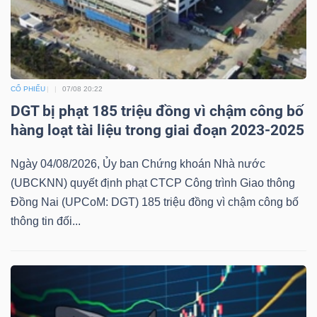
ngữ
(-)
Dịch
vụ
CỔ PHIẾU
07/08 20:22
(-)
DGT bị phạt 185 triệu đồng vì chậm công bố
hàng loạt tài liệu trong giai đoạn 2023-2025
Đào
Ngày 04/08/2026, Ủy ban Chứng khoán Nhà nước
(UBCKNN) quyết định phạt CTCP Công trình Giao thông
tạo
Đồng Nai (UPCoM: DGT) 185 triệu đồng vì chậm công bố
thông tin đối...
Sách
tài
chính