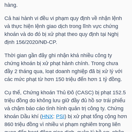
HÀNG
hàng.
HÓA
Cả hai hành vi đều vi phạm quy định về nhận lệnh
và thực hiện lệnh giao dịch trong lĩnh vực chứng
khoán và do đó bị xử phạt theo quy định tại Nghị
KINH
định 156/2020/NĐ-CP.
TẾ
Thời gian gần đây ghi nhận khá nhiều công ty
chứng khoán bị xử phạt hành chính. Trong chưa
đầy 2 tháng qua, loạt doanh nghiệp đã bị xử lý với
THẾ
các mức phạt từ hơn 150 triệu đến hơn 1 tỷ đồng.
GIỚI
Cụ thể, Chứng khoán Thủ Đô (CASC) bị phạt 152.5
triệu đồng do không lưu giữ đầy đủ hồ sơ trái phiếu
và chậm báo cáo tình hình quản trị công ty. Chứng
ĐÔNG
khoán Dầu khí (
HNX
:
PSI
) bị xử phạt tổng cộng hơn
DƯƠNG
860 triệu đồng vì nhiều vi phạm nghiêm trọng liên