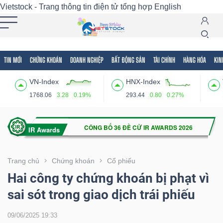
Vietstock - Trang thông tin điện tử tổng hợp
English
TIN MỚI
CHỨNG KHOÁN
DOANH NGHIỆP
BẤT ĐỘNG SẢN
TÀI CHÍNH
HÀNG HÓA
KIN
Tất cả
Tính năng
Ngành
Mã chứng khoán
Lãnh
VN-Index
HNX-Index
Tính
1768.06
3.28
0.19%
293.44
0.80
0.27%
năng
(-)
VIETSTOCK
Trang chủ
Chứng khoán
Cổ phiếu
Hai công ty chứng khoán bị phạt vì
sai sót trong giao dịch trái phiếu
CHỨNG
KHOÁN
09/06/2025 19:33