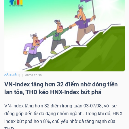
TÀI
CHÍNH
CÔNG
CỔ PHIẾU
08/08 20:30
NGHỆ
VN-Index tăng hơn 32 điểm nhờ dòng tiền
THÔNG
lan tỏa, THD kéo HNX-Index bứt phá
TIN
VN-Index tăng hơn 32 điểm trong tuần 03-07/08, với sự
đóng góp đến từ đa dạng nhóm ngành. Trong khi đó, HNX-
Index bứt phá hơn 8%, chủ yếu nhờ đà tăng mạnh của