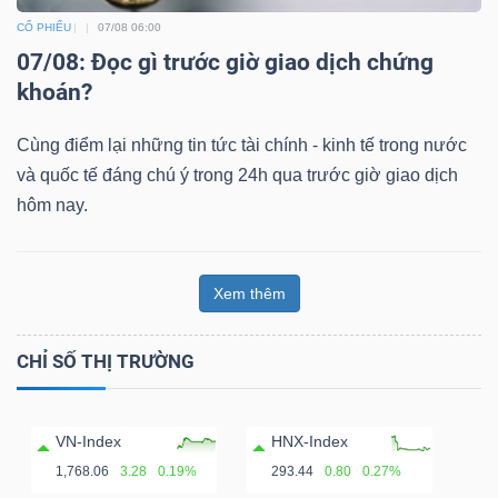
CỔ PHIẾU
07/08 06:00
07/08: Đọc gì trước giờ giao dịch chứng
khoán?
Cùng điểm lại những tin tức tài chính - kinh tế trong nước
và quốc tế đáng chú ý trong 24h qua trước giờ giao dịch
hôm nay.
Xem thêm
CHỈ SỐ THỊ TRƯỜNG
VN-Index
HNX-Index
1,768.06
3.28
0.19%
293.44
0.80
0.27%