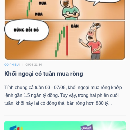
YẾU
TIÊU
DÙNG
THIẾT
YẾU
CỔ PHIẾU
08/08 21:30
Khối ngoại có tuần mua ròng
Tính chung cả tuần 03 - 07/08, khối ngoại mua ròng khớp
lệnh gần 1.5 ngàn tỷ đồng. Tuy vậy, trong hai phiên cuối
CHĂM
tuần, khối này lại có động thái bán ròng hơn 880 tỷ...
SÓC
SỨC
KHỎE