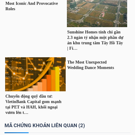
TRÁI
PHIẾU
CÔNG
CỤ
ĐẦU
TƯ
TRUY
XUẤT
MÃ CHỨNG KHOÁN LIÊN QUAN (2)
DỮ