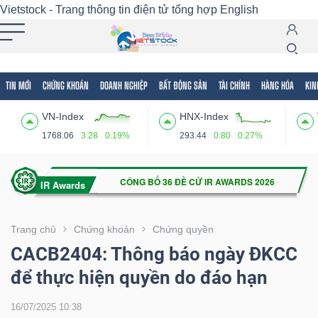
Vietstock - Trang thông tin điện tử tổng hợp
English
TIN MỚI
CHỨNG KHOÁN
DOANH NGHIỆP
BẤT ĐỘNG SẢN
TÀI CHÍNH
HÀNG HÓA
KIN
Tất cả
Tính năng
Ngành
Mã chứng khoán
Lãnh
VN-Index
HNX-Index
Tính
1768.06
3.28
0.19%
293.44
0.80
0.27%
năng
(-)
VIETSTOCK
Trang chủ
Chứng khoán
Chứng quyền
CACB2404: Thông báo ngày ĐKCC
để thực hiện quyền do đáo hạn
CHỨNG
KHOÁN
16/07/2025 10:38