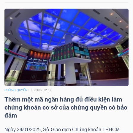
Mã
chứng
khoán
(-)
Tất cả
Cổ phiếu
Chỉ số
Chứng chỉ quỹ
Chứng 
Lãnh
đạo
(-)
CHỨNG QUYỀN
03/02 12:52
Tất cả
Người nội bộ
Người liên quan
Cổ đông lớn
Thêm một mã ngân hàng đủ điều kiện làm
chứng khoán cơ sở của chứng quyền có bảo
Tin
đảm
tức
(-)
Ngày 24/01/2025, Sở Giao dịch Chứng khoán TPHCM