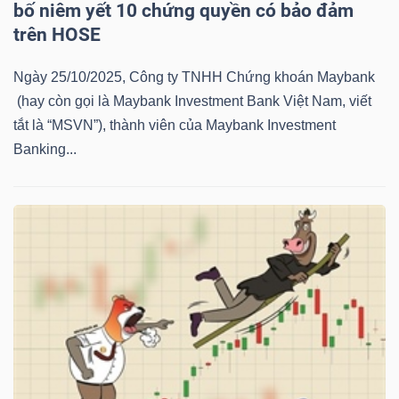
bố niêm yết 10 chứng quyền có bảo đảm
NGUYÊN
trên HOSE
VẬT
LIỆU
Ngày 25/10/2025, Công ty TNHH Chứng khoán Maybank
(hay còn gọi là Maybank Investment Bank Việt Nam, viết
tắt là “MSVN”), thành viên của Maybank Investment
Banking...
CÔNG
NGHIỆP
TIÊU
DÙNG
KHÔNG
THIẾT