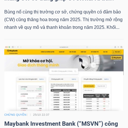
LIỆU
Bùng nổ cùng thị trường cơ sở, chứng quyền có đảm bảo
(CW) cũng thăng hoa trong năm 2025. Thị trường mở rộng
Ngành
nhanh về quy mô và thanh khoản trong năm 2025. Khối...
(-)
VS-
SECTOR
NĂNG
LƯỢNG
CHỨNG QUYỀN
25/10 22:37
Maybank Investment Bank (“MSVN”) công