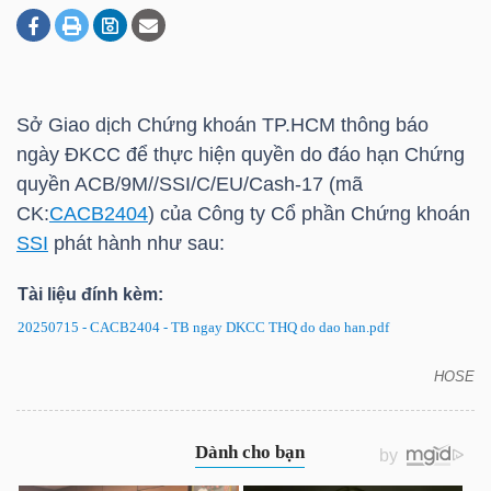
DOANH
NGHIỆP
Sở Giao dịch Chứng khoán
TP.HCM
thông báo
ngày ĐKCC để thực hiện quyền do đáo hạn Chứng
quyền ACB/9M//SSI/C/EU/Cash-17 (mã
BẤT
CK:
CACB2404
) của Công ty Cổ phần Chứng khoán
ĐỘNG
SSI
phát hành như sau:
SẢN
Tài liệu đính kèm:
20250715 - CACB2404 - TB ngay DKCC THQ do dao han.pdf
TÀI
HOSE
CACB2404: Thông báo ngày ĐKCC để thực hiện
CHÍNH
quyền do đáo hạn