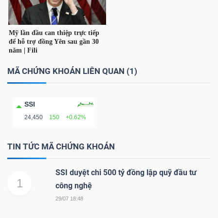
TÀI
CHÍNH
CÁ
NHÂN
MÃ CHỨNG KHOÁN LIÊN QUAN (1)
SSI
PHÂN
24,450
150
+0.62%
TÍCH
VIETSTOCKFINANCE
TIN TỨC MÃ CHỨNG KHOÁN
SSI duyệt chi 500 tỷ đồng lập quỹ đầu tư
1
công nghệ
VĨ
29/07 18:48
MÔ