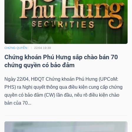
TÀI
CHÍNH
CHỨNG QUYỀN
22/04 19:39
Chứng khoán Phú Hưng sắp chào bán 70
chứng quyền có bảo đảm
CÔNG
Ngày 22/04, HĐQT Chứng khoán Phú Hưng (UPCoM:
NGHỆ
PHS) ra Nghị quyết thông qua điều kiện cung cấp chứng
THÔNG
quyền có bảo đảm (CW) lần đầu, nêu rõ điều kiện chào
TIN
bán của 70...