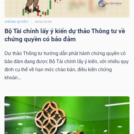
YẾU
CHỨNG QUYỀN
10/10 20:00
Bộ Tài chính lấy ý kiến dự thảo Thông tư về
chứng quyền có bảo đảm
TIÊU
DÙNG
Dự thảo Thông tư hướng dẫn phát hành chứng quyền có
THIẾT
bảo đảm đang được Bộ Tài chính lấy ý kiến, với nhiều quy
YẾU
định cụ thể về hạn mức chào bán, điều kiện chứng
khoán...
CHĂM
SÓC
SỨC
KHỎE