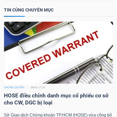
TIN CÙNG CHUYÊN MỤC
NGÀNH
DOANH
NGHIỆP
CỔ
PHIẾU
CHỨNG QUYỀN
28/04 17:33
HOSE điều chỉnh danh mục cổ phiếu cơ sở
cho CW, DGC bị loại
PHÁI
SINH
Sở Giao dịch Chứng khoán TP.HCM (HOSE) vừa công bố