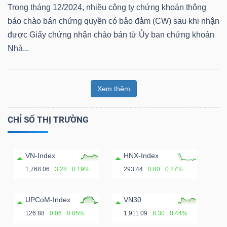
ngữ
Trong tháng 12/2024, nhiều công ty chứng khoán thông
(-)
báo chào bán chứng quyền có bảo đảm (CW) sau khi nhận
được Giấy chứng nhận chào bán từ Ủy ban chứng khoán
Dịch
Nhà...
vụ
(-)
Xem thêm
Đào
CHỈ SỐ THỊ TRƯỜNG
tạo
VN-Index
HNX-Index
1,768.06
3.28
0.19%
293.44
0.80
0.27%
Sách
UPCoM-Index
VN30
tài
126.88
0.06
0.05%
1,911.09
8.30
0.44%
chính