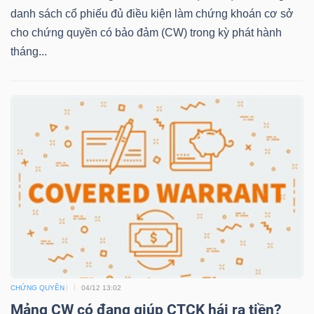
danh sách cổ phiếu đủ điều kiện làm chứng khoán cơ sở
cho chứng quyền có bảo đảm (CW) trong kỳ phát hành
tháng...
TRÁI
PHIẾU
CÔNG
CỤ
ĐẦU
TƯ
TRUY
XUẤT
CHỨNG QUYỀN
04/12 13:02
DỮ
Mảng CW có đang giúp CTCK hái ra tiền?