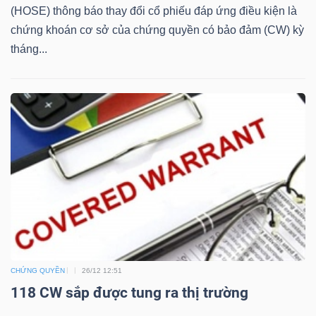
(HOSE) thông báo thay đổi cổ phiếu đáp ứng điều kiện là
Bài
chứng khoán cơ sở của chứng quyền có bảo đảm (CW) kỳ
viết
tháng...
của
tác
giả
(-)
Báo
cáo
phân
tích
(-)
CHỨNG QUYỀN
26/12 12:51
118 CW sắp được tung ra thị trường
Thuật