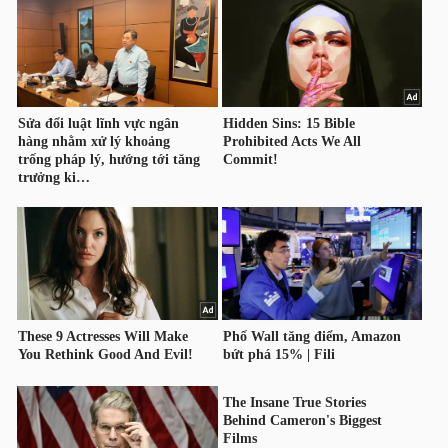
HÀNG
HÓA
KINH
TẾ
THẾ
GIỚI
ĐÔNG
DƯƠNG