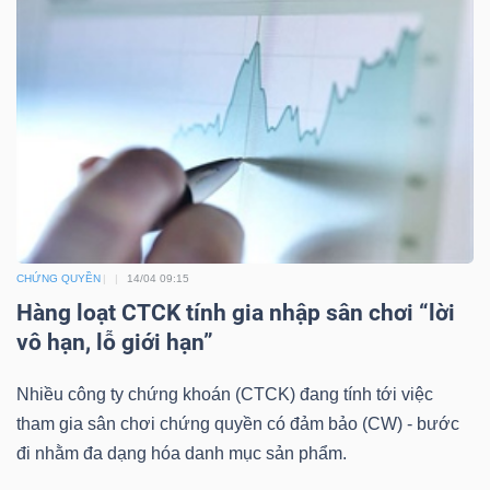
DỊCH
VỤ
TRUYỀN
THÔNG
TIỆN
ÍCH
CHỨNG QUYỀN
14/04 09:15
Hàng loạt CTCK tính gia nhập sân chơi “lời
vô hạn, lỗ giới hạn”
BẤT
Nhiều công ty chứng khoán (CTCK) đang tính tới việc
tham gia sân chơi chứng quyền có đảm bảo (CW) - bước
ĐỘNG
đi nhằm đa dạng hóa danh mục sản phẩm.
SẢN