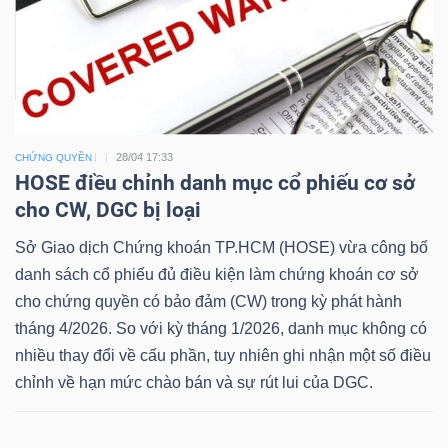
Dữ
liệu
tài
28/04 17:33
CHỨNG QUYỀN
chính
HOSE điều chỉnh danh mục cổ phiếu cơ sở
cho CW, DGC bị loại
Sở Giao dịch Chứng khoán TP.HCM (HOSE) vừa công bố
danh sách cổ phiếu đủ điều kiện làm chứng khoán cơ sở
cho chứng quyền có bảo đảm (CW) trong kỳ phát hành
tháng 4/2026. So với kỳ tháng 1/2026, danh mục không có
nhiều thay đổi về cấu phần, tuy nhiên ghi nhận một số điều
chỉnh về hạn mức chào bán và sự rút lui của DGC.