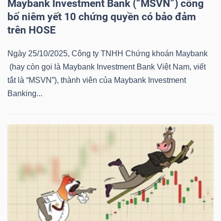
Maybank Investment Bank (“MSVN”) công
NGUYÊN
bố niêm yết 10 chứng quyền có bảo đảm
VẬT
trên HOSE
LIỆU
Ngày 25/10/2025, Công ty TNHH Chứng khoán Maybank
(hay còn gọi là Maybank Investment Bank Việt Nam, viết
tắt là “MSVN”), thành viên của Maybank Investment
Banking...
CÔNG
NGHIỆP
TIÊU
DÙNG
KHÔNG
THIẾT