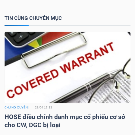
TIN CÙNG CHUYÊN MỤC
NGÀNH
DOANH
NGHIỆP
CỔ
PHIẾU
CHỨNG QUYỀN
28/04 17:33
HOSE điều chỉnh danh mục cổ phiếu cơ sở
PHÁI
cho CW, DGC bị loại
SINH