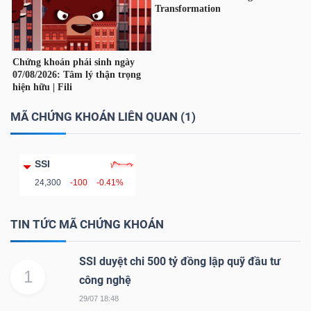
TÀI
CHÍNH
CÁ
NHÂN
MÃ CHỨNG KHOÁN LIÊN QUAN (1)
PHÂN
SSI
TÍCH
24,300
-100
-0.41%
VIETSTOCKFINANCE
TIN TỨC MÃ CHỨNG KHOÁN
SSI duyệt chi 500 tỷ đồng lập quỹ đầu tư
1
VĨ
công nghệ
MÔ
29/07 18:48