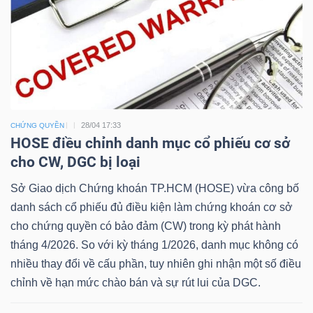
Dữ
liệu
tài
chính
28/04 17:33
CHỨNG QUYỀN
HOSE điều chỉnh danh mục cổ phiếu cơ sở
cho CW, DGC bị loại
Sở Giao dịch Chứng khoán TP.HCM (HOSE) vừa công bố
danh sách cổ phiếu đủ điều kiện làm chứng khoán cơ sở
cho chứng quyền có bảo đảm (CW) trong kỳ phát hành
tháng 4/2026. So với kỳ tháng 1/2026, danh mục không có
nhiều thay đổi về cấu phần, tuy nhiên ghi nhận một số điều
chỉnh về hạn mức chào bán và sự rút lui của DGC.