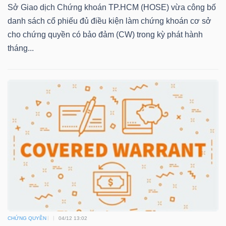
Sở Giao dịch Chứng khoán TP.HCM (HOSE) vừa công bố
danh sách cổ phiếu đủ điều kiện làm chứng khoán cơ sở
cho chứng quyền có bảo đảm (CW) trong kỳ phát hành
TRÁI
tháng...
PHIẾU
CÔNG
CỤ
ĐẦU
TƯ
TRUY
XUẤT
DỮ
CHỨNG QUYỀN
04/12 13:02