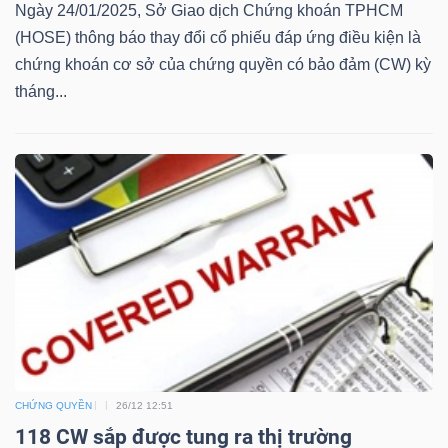
Ngày 24/01/2025, Sở Giao dịch Chứng khoán TPHCM
(HOSE) thông báo thay đổi cổ phiếu đáp ứng điều kiện là
Bài
chứng khoán cơ sở của chứng quyền có bảo đảm (CW) kỳ
viết
tháng...
của
tác
giả
(-)
Báo
cáo
phân
tích
(-)
CHỨNG QUYỀN
26/12 12:51
Thuật
118 CW sắp được tung ra thị trường