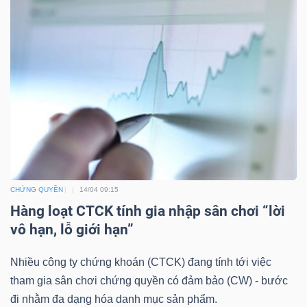
DỊCH
VỤ
TRUYỀN
THÔNG
TIỆN
ÍCH
CHỨNG QUYỀN
14/04 09:15
Hàng loạt CTCK tính gia nhập sân chơi “lời
vô hạn, lỗ giới hạn”
BẤT
Nhiều công ty chứng khoán (CTCK) đang tính tới việc
ĐỘNG
tham gia sân chơi chứng quyền có đảm bảo (CW) - bước
SẢN
đi nhằm đa dạng hóa danh mục sản phẩm.