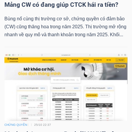
Mảng CW có đang giúp CTCK hái ra tiền?
LIỆU
Bùng nổ cùng thị trường cơ sở, chứng quyền có đảm bảo
Ngành
(CW) cũng thăng hoa trong năm 2025. Thị trường mở rộng
(-)
nhanh về quy mô và thanh khoản trong năm 2025. Khối...
VS-
SECTOR
NĂNG
LƯỢNG
CHỨNG QUYỀN
25/10 22:37