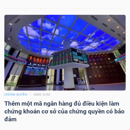
Mã
chứng
khoán
(-)
Tất cả
Cổ phiếu
Chỉ số
Chứng chỉ quỹ
Chứng 
Lãnh
đạo
(-)
Tất cả
Người nội bộ
Người liên quan
Cổ đông lớn
CHỨNG QUYỀN
03/02 12:52
Thêm một mã ngân hàng đủ điều kiện làm
Tin
chứng khoán cơ sở của chứng quyền có bảo
tức
đảm
(-)