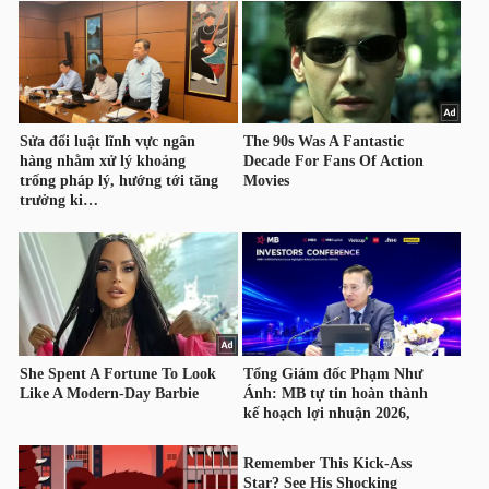
HÀNG
HÓA
KINH
TẾ
THẾ
GIỚI
ĐÔNG
DƯƠNG