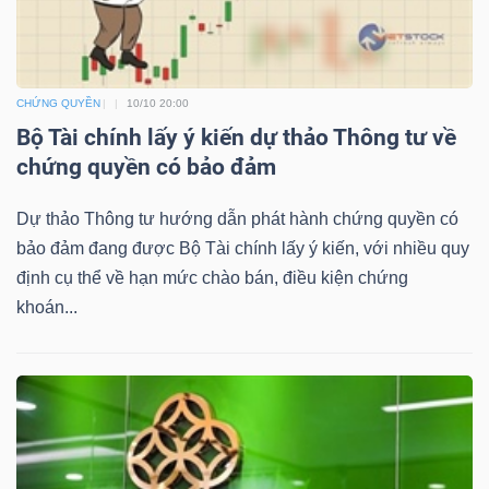
YẾU
CHỨNG QUYỀN
10/10 20:00
Bộ Tài chính lấy ý kiến dự thảo Thông tư về
TIÊU
chứng quyền có bảo đảm
DÙNG
THIẾT
Dự thảo Thông tư hướng dẫn phát hành chứng quyền có
YẾU
bảo đảm đang được Bộ Tài chính lấy ý kiến, với nhiều quy
định cụ thể về hạn mức chào bán, điều kiện chứng
khoán...
CHĂM
SÓC
SỨC
KHỎE