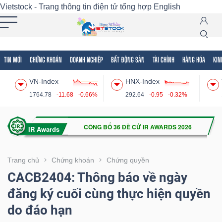
Vietstock - Trang thông tin điện tử tổng hợp
English
TIN MỚI
CHỨNG KHOÁN
DOANH NGHIỆP
BẤT ĐỘNG SẢN
TÀI CHÍNH
HÀNG HÓA
KIN
Tất cả
Tính năng
Ngành
Mã chứng khoán
Lãnh
VN-Index
HNX-Index
Tính
1764.78
-11.68
-0.66%
292.64
-0.95
-0.32%
năng
(-)
VIETSTOCK
Trang chủ
Chứng khoán
Chứng quyền
CACB2404: Thông báo về ngày
đăng ký cuối cùng thực hiện quyền
CHỨNG
do đáo hạn
KHOÁN