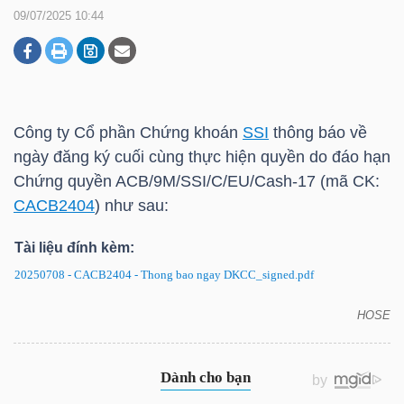
09/07/2025 10:44
DOANH
NGHIỆP
Công ty Cổ phần Chứng khoán
SSI
thông báo về
ngày đăng ký cuối cùng thực hiện quyền do đáo hạn
BẤT
Chứng quyền ACB/9M/SSI/C/EU/Cash-17 (mã CK:
ĐỘNG
CACB2404
) như sau:
SẢN
Tài liệu đính kèm:
20250708 - CACB2404 - Thong bao ngay DKCC_signed.pdf
TÀI
HOSE
CHÍNH
CACB2404: Thông báo về ngày đăng ký cuối cùng
thực hiện quyền do đáo hạn