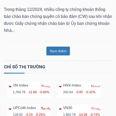
ngữ
(-)
Trong tháng 12/2024, nhiều công ty chứng khoán thông
báo chào bán chứng quyền có bảo đảm (CW) sau khi nhận
được Giấy chứng nhận chào bán từ Ủy ban chứng khoán
Dịch
Nhà...
vụ
(-)
Xem thêm
Đào
CHỈ SỐ THỊ TRƯỜNG
tạo
VN-Index
HNX-Index
1,764.78
-11.68
-0.66%
292.64
-0.95
-0.32%
Sách
tài
UPCoM-Index
VN30
chính
126.82
-0.33
-0.26%
1,902.79
-14.09
-0.74%