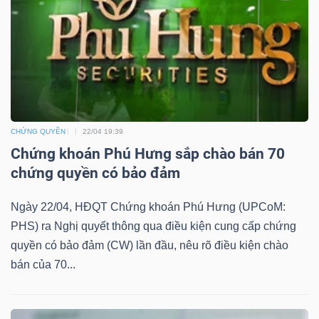
TÀI
CHÍNH
CHỨNG QUYỀN
22/04 19:39
Chứng khoán Phú Hưng sắp chào bán 70
chứng quyền có bảo đảm
CÔNG
NGHỆ
Ngày 22/04, HĐQT Chứng khoán Phú Hưng (UPCoM:
THÔNG
PHS) ra Nghị quyết thông qua điều kiện cung cấp chứng
TIN
quyền có bảo đảm (CW) lần đầu, nêu rõ điều kiện chào
bán của 70...