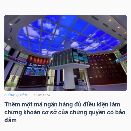
Mã
chứng
khoán
(-)
Tất cả
Cổ phiếu
Chỉ số
Chứng chỉ quỹ
Chứng 
Lãnh
đạo
(-)
Tất cả
Người nội bộ
Người liên quan
Cổ đông lớn
CHỨNG QUYỀN
03/02 12:52
Thêm một mã ngân hàng đủ điều kiện làm
Tin
chứng khoán cơ sở của chứng quyền có bảo
tức
đảm
(-)