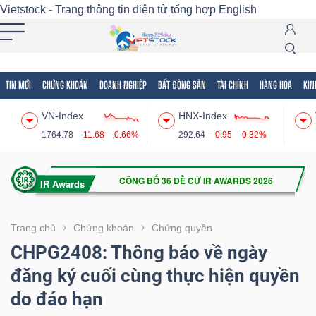
Vietstock - Trang thông tin điện tử tổng hợp
English
TIN MỚI
CHỨNG KHOÁN
DOANH NGHIỆP
BẤT ĐỘNG SẢN
TÀI CHÍNH
HÀNG HÓA
KIN
Tất cả
Tính năng
Ngành
Mã chứng khoán
Lãnh
VN-Index
HNX-Index
Tính
1764.78
-11.68
-0.66%
292.64
-0.95
-0.32%
năng
(-)
VIETSTOCK
Trang chủ
Chứng khoán
Chứng quyền
CHPG2408: Thông báo về ngày
đăng ký cuối cùng thực hiện quyền
CHỨNG
do đáo hạn
KHOÁN