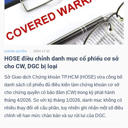
Dữ
liệu
tài
chính
28/04 17:33
CHỨNG QUYỀN
HOSE điều chỉnh danh mục cổ phiếu cơ sở
cho CW, DGC bị loại
Sở Giao dịch Chứng khoán TP.HCM (HOSE) vừa công bố
danh sách cổ phiếu đủ điều kiện làm chứng khoán cơ sở
cho chứng quyền có bảo đảm (CW) trong kỳ phát hành
tháng 4/2026. So với kỳ tháng 1/2026, danh mục không có
nhiều thay đổi về cấu phần, tuy nhiên ghi nhận một số điều
chỉnh về hạn mức chào bán và sự rút lui của DGC.