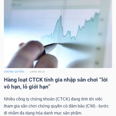
DỊCH
VỤ
TRUYỀN
THÔNG
TIỆN
ÍCH
CHỨNG QUYỀN
14/04 09:15
Hàng loạt CTCK tính gia nhập sân chơi “lời
vô hạn, lỗ giới hạn”
BẤT
Nhiều công ty chứng khoán (CTCK) đang tính tới việc
ĐỘNG
tham gia sân chơi chứng quyền có đảm bảo (CW) - bước
SẢN
đi nhằm đa dạng hóa danh mục sản phẩm.