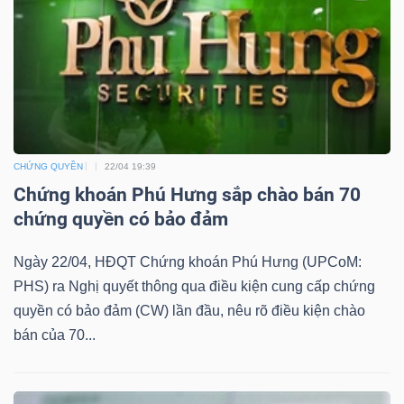
TÀI
CHÍNH
CHỨNG QUYỀN
22/04 19:39
Chứng khoán Phú Hưng sắp chào bán 70
chứng quyền có bảo đảm
CÔNG
NGHỆ
Ngày 22/04, HĐQT Chứng khoán Phú Hưng (UPCoM:
THÔNG
PHS) ra Nghị quyết thông qua điều kiện cung cấp chứng
TIN
quyền có bảo đảm (CW) lần đầu, nêu rõ điều kiện chào
bán của 70...