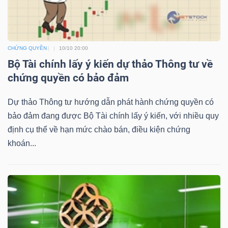
YẾU
CHỨNG QUYỀN
10/10 20:00
Bộ Tài chính lấy ý kiến dự thảo Thông tư về
TIÊU
chứng quyền có bảo đảm
DÙNG
THIẾT
Dự thảo Thông tư hướng dẫn phát hành chứng quyền có
YẾU
bảo đảm đang được Bộ Tài chính lấy ý kiến, với nhiều quy
định cụ thể về hạn mức chào bán, điều kiện chứng
khoán...
CHĂM
SÓC
SỨC
KHỎE