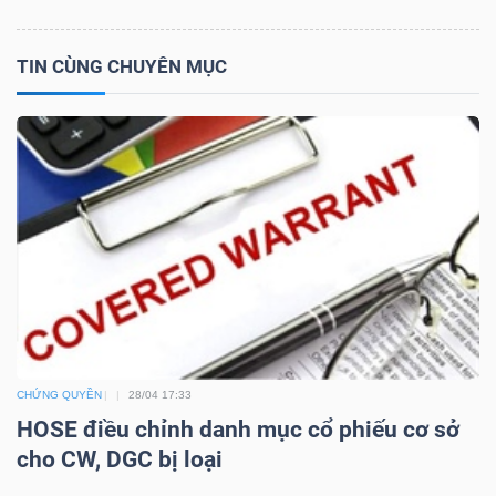
TIN CÙNG CHUYÊN MỤC
NGÀNH
DOANH
NGHIỆP
CỔ
PHIẾU
CHỨNG QUYỀN
28/04 17:33
HOSE điều chỉnh danh mục cổ phiếu cơ sở
PHÁI
cho CW, DGC bị loại
SINH