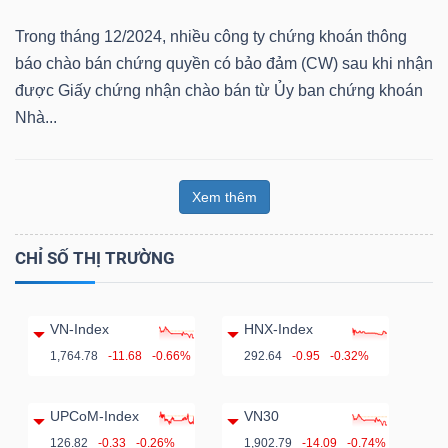
ngữ
(-)
Trong tháng 12/2024, nhiều công ty chứng khoán thông
báo chào bán chứng quyền có bảo đảm (CW) sau khi nhận
được Giấy chứng nhận chào bán từ Ủy ban chứng khoán
Dịch
Nhà...
vụ
(-)
Xem thêm
Đào
CHỈ SỐ THỊ TRƯỜNG
tạo
VN-Index
HNX-Index
1,764.78
-11.68
-0.66%
292.64
-0.95
-0.32%
Sách
tài
UPCoM-Index
VN30
chính
126.82
-0.33
-0.26%
1,902.79
-14.09
-0.74%