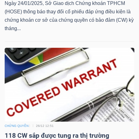
Ngày 24/01/2025, Sở Giao dịch Chứng khoán TPHCM
(HOSE) thông báo thay đổi cổ phiếu đáp ứng điều kiện là
Bài
chứng khoán cơ sở của chứng quyền có bảo đảm (CW) kỳ
viết
tháng...
của
tác
giả
(-)
Báo
cáo
phân
tích
(-)
CHỨNG QUYỀN
26/12 12:51
Thuật
118 CW sắp được tung ra thị trường