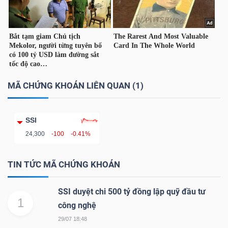
TÀI
CHÍNH
CÁ
NHÂN
MÃ CHỨNG KHOÁN LIÊN QUAN (1)
PHÂN
SSI
TÍCH
24,300
-100
-0.41%
VIETSTOCKFINANCE
TIN TỨC MÃ CHỨNG KHOÁN
SSI duyệt chi 500 tỷ đồng lập quỹ đầu tư
1
VĨ
công nghệ
MÔ
29/07 18:48