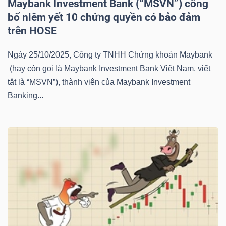
Maybank Investment Bank (“MSVN”) công
NGUYÊN
bố niêm yết 10 chứng quyền có bảo đảm
VẬT
trên HOSE
LIỆU
Ngày 25/10/2025, Công ty TNHH Chứng khoán Maybank
(hay còn gọi là Maybank Investment Bank Việt Nam, viết
tắt là “MSVN”), thành viên của Maybank Investment
Banking...
CÔNG
NGHIỆP
TIÊU
DÙNG
KHÔNG
THIẾT