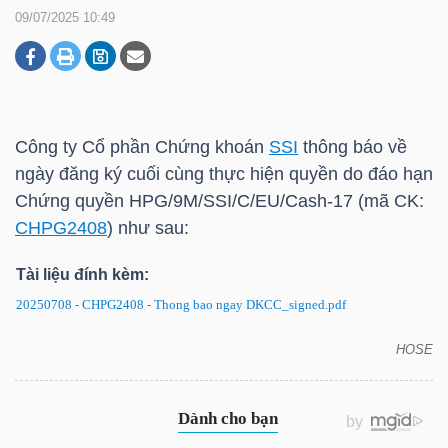
09/07/2025 10:49
DOANH
NGHIỆP
Công ty Cổ phần Chứng khoán
SSI
thông báo về
ngày đăng ký cuối cùng thực hiện quyền do đáo hạn
BẤT
Chứng quyền HPG/9M/SSI/C/EU/Cash-17 (mã CK:
ĐỘNG
CHPG2408
) như sau:
SẢN
Tài liệu đính kèm:
20250708 - CHPG2408 - Thong bao ngay DKCC_signed.pdf
TÀI
HOSE
CHÍNH
CHPG2408: Thông báo về ngày đăng ký cuối cùng
thực hiện quyền do đáo hạn