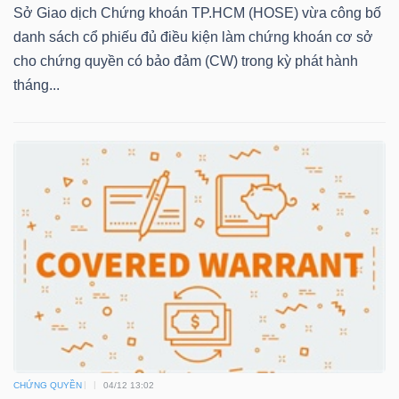
Sở Giao dịch Chứng khoán TP.HCM (HOSE) vừa công bố
danh sách cổ phiếu đủ điều kiện làm chứng khoán cơ sở
cho chứng quyền có bảo đảm (CW) trong kỳ phát hành
TRÁI
tháng...
PHIẾU
CÔNG
CỤ
ĐẦU
TƯ
TRUY
XUẤT
DỮ
CHỨNG QUYỀN
04/12 13:02