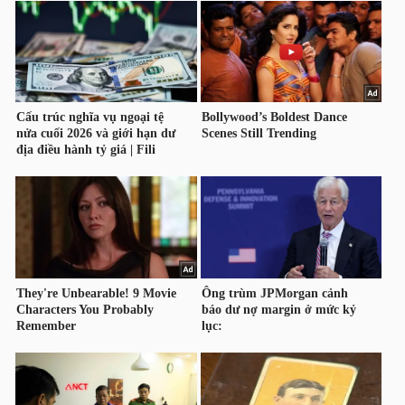
HÀNG
HÓA
KINH
TẾ
THẾ
GIỚI
ĐÔNG
DƯƠNG