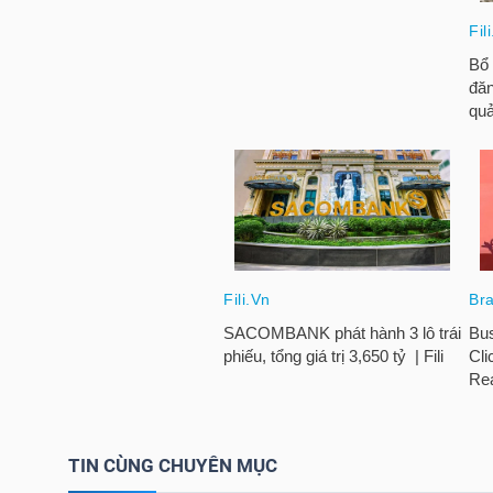
HÀNG
HÓA
KINH
TẾ
THẾ
GIỚI
ĐÔNG
DƯƠNG
TIN CÙNG CHUYÊN MỤC