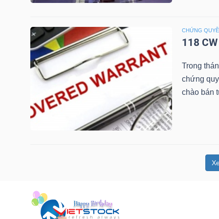
NGUYÊN
VẬT
CHỨNG QUY
LIỆU
118 CW 
Trong thá
chứng quy
chào bán 
CÔNG
NGHIỆP
X
TIÊU
DÙNG
KHÔNG
THIẾT