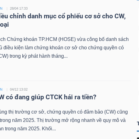
ỀN
28/04 17:33
ều chỉnh danh mục cổ phiếu cơ sở cho CW,
loại
ịch Chứng khoán TP.HCM (HOSE) vừa công bố danh sách
đủ điều kiện làm chứng khoán cơ sở cho chứng quyền có
W) trong kỳ phát hành tháng...
ỀN
04/12 13:02
 có đang giúp CTCK hái ra tiền?
ùng thị trường cơ sở, chứng quyền có đảm bảo (CW) cũng
 trong năm 2025. Thị trường mở rộng nhanh về quy mô và
n trong năm 2025. Khối...