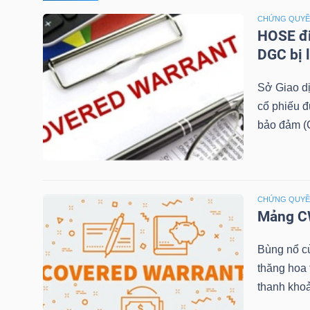
CHỨNG QUY
TÀI
HOSE đi
CHÍNH
DGC bị 
CÁ
Sở Giao d
NHÂN
cổ phiếu 
bảo đảm (C
PHÂN
TÍCH
VIETSTOCKFINANCE
CHỨNG QUY
Mảng CW
Bùng nổ c
thăng hoa
VĨ
thanh khoả
MÔ