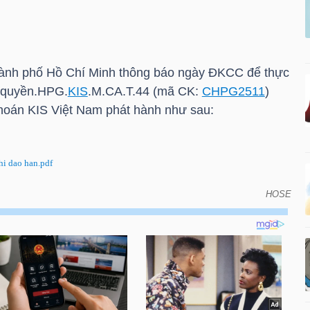
ành phố Hồ Chí Minh thông báo ngày ĐKCC để thực
 quyền.HPG.
KIS
.M.CA.T.44 (mã CK:
CHPG2511
)
khoán
KIS
Việt Nam phát hành như sau:
i dao han.pdf
HOSE
CC để thực hiện quyền do đáo hạn