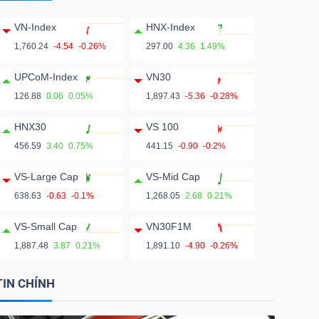
VN-Index
HNX-Index
1,760.24
-4.54
-0.26%
297.00
4.36
1.49%
UPCoM-Index
VN30
126.88
0.06
0.05%
1,897.43
-5.36
-0.28%
HNX30
VS 100
456.59
3.40
0.75%
441.15
-0.90
-0.2%
VS-Large Cap
VS-Mid Cap
638.63
-0.63
-0.1%
1,268.05
2.68
0.21%
VS-Small Cap
VN30F1M
1,887.48
3.87
0.21%
1,891.10
-4.90
-0.26%
TIN CHÍNH