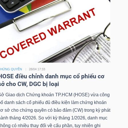
CHỨNG QUYỀN
28/04 17:33
HOSE điều chỉnh danh mục cổ phiếu cơ
sở cho CW, DGC bị loại
Sở Giao dịch Chứng khoán TP.HCM (HOSE) vừa công
bố danh sách cổ phiếu đủ điều kiện làm chứng khoán
cơ sở cho chứng quyền có bảo đảm (CW) trong kỳ phát
hành tháng 4/2026. So với kỳ tháng 1/2026, danh mục
hông có nhiều thay đổi về cấu phần, tuy nhiên ghi