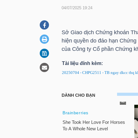
04/07/2025 19:24
DOANH
NGHIỆP
Sở Giao dịch Chứng khoán Th
hiện quyền do đáo hạn Chứng
của Công ty Cổ phần Chứng 
BẤT
Tài liệu đính kèm:
ĐỘNG
20250704 - CHPG2511 - TB ngay dkcc thq kh
SẢN
CHPG2511: Thông báo ngày ĐK
TÀI
CHÍNH