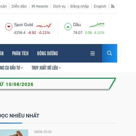
hoán
Diễn đàn
IR Awards
Dịch vụ
Đăng nhập
English
Spot Gold
Dầu
4256.4
-8.92
-0.21%
78.07
3.08
4.11%
HÂN
PHÂN TÍCH
ĐÔNG DƯƠNG
ÔNG CỤ ĐẦU TƯ
TRUY XUẤT DỮ LIỆU
ĐỌC NHIỀU NHẤT
06/08 20:00