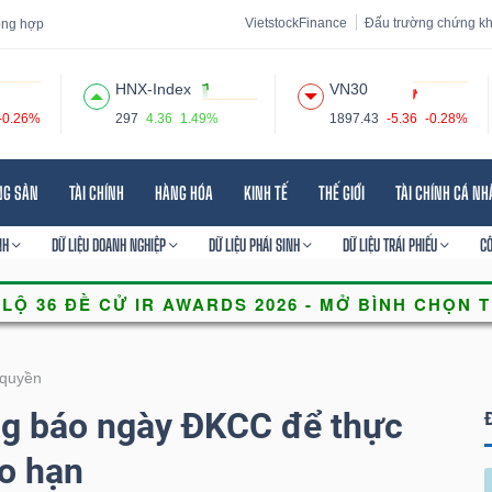
VietstockFinance
Đấu trường chứng k
tổng hợp
HNX-Index
VN30
-0.26%
297
4.36
1.49%
1897.43
-5.36
-0.28%
 đạo
Tin tức
Báo cáo phân tích
Thuật ngữ
Dịch vụ
NG SẢN
TÀI CHÍNH
HÀNG HÓA
KINH TẾ
THẾ GIỚI
TÀI CHÍNH CÁ N
NH
DỮ LIỆU DOANH NGHIỆP
DỮ LIỆU PHÁI SINH
DỮ LIỆU TRÁI PHIẾU
C
quyền
g báo ngày ĐKCC để thực
o hạn