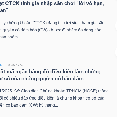
ạt CTCK tính gia nhập sân chơi “lời vô hạn,
hạn”
 ty chứng khoán (CTCK) đang tính tới việc tham gia sân
g quyền có đảm bảo (CW) - bước đi nhằm đa dạng hóa
sản phẩm.
ỀN
03/02 12:52
t mã ngân hàng đủ điều kiện làm chứng
ơ sở của chứng quyền có bảo đảm
1/2025, Sở Giao dịch Chứng khoán TPHCM (HOSE) thông
ổi cổ phiếu đáp ứng điều kiện là chứng khoán cơ sở của
ền có bảo đảm (CW) kỳ tháng...