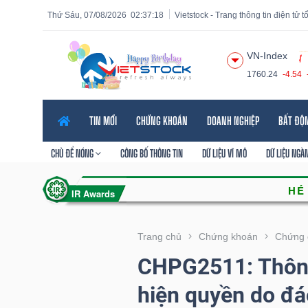
Thứ Sáu, 07/08/2026
02:37:20
Vietstock - Trang thông tin điện tử 
VN-Index
1760.24
-4.54
Tất cả
Tính năng
Ngành
Mã chứng khoán
Lãnh
TIN MỚI
CHỨNG KHOÁN
DOANH NGHIỆP
BẤT ĐỘ
Tính
năng
CHỦ ĐỀ NÓNG
CÔNG BỐ THÔNG TIN
DỮ LIỆU VĨ MÔ
DỮ LIỆU NGÀ
(-)
VIETSTOCK
Trang chủ
Chứng khoán
Chứng 
CHPG2511: Thôn
CHỨNG
hiện quyền do đá
KHOÁN