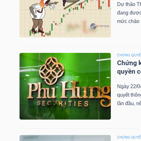
Dự thảo T
đang được 
mức chào b
TRÁI
PHIẾU
CHỨNG QUY
Chứng k
CÔNG
quyền 
CỤ
ĐẦU
Ngày 22/0
TƯ
quyết thô
lần đầu, n
TRUY
XUẤT
DỮ
CHỨNG QUY