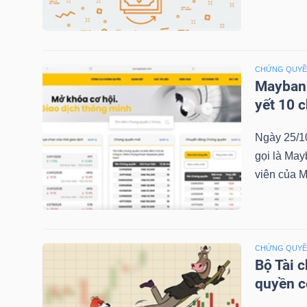
NGÀNH
CHỨNG QUY
Maybank
yết 10 
DOANH
NGHIỆP
Ngày 25/1
gọi là May
viên của M
CỔ
PHIẾU
CHỨNG QUY
Bộ Tài 
PHÁI
quyền 
SINH