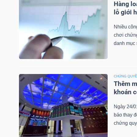
Hàng lo
LIỆU
lỗ giới 
Ngành
Nhiều công
(-)
chơi chứn
danh mục 
VS-
SECTOR
CHỨNG QUY
Thêm mộ
khoán c
NĂNG
LƯỢNG
Ngày 24/0
báo thay đ
chứng quy