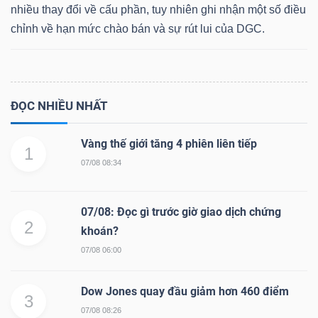
nhiều thay đổi về cấu phần, tuy nhiên ghi nhận một số điều
chỉnh về hạn mức chào bán và sự rút lui của DGC.
Dữ
liệu
ĐỌC NHIỀU NHẤT
tài
chính
Vàng thế giới tăng 4 phiên liên tiếp
1
07/08 08:34
07/08: Đọc gì trước giờ giao dịch chứng
2
khoán?
07/08 06:00
Dow Jones quay đầu giảm hơn 460 điểm
3
07/08 08:26