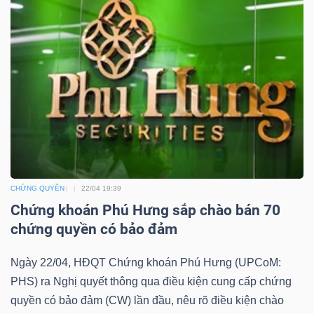
YẾU
TIÊU
DÙNG
THIẾT
YẾU
CHỨNG QUYỀN
22/04 19:39
Chứng khoán Phú Hưng sắp chào bán 70
chứng quyền có bảo đảm
CHĂM
SÓC
Ngày 22/04, HĐQT Chứng khoán Phú Hưng (UPCoM:
SỨC
PHS) ra Nghị quyết thông qua điều kiện cung cấp chứng
KHỎE
quyền có bảo đảm (CW) lần đầu, nêu rõ điều kiện chào