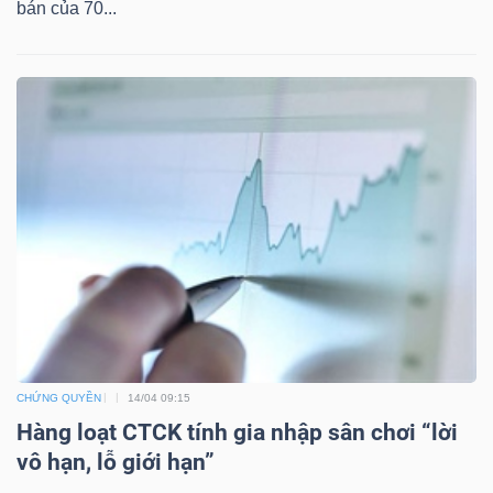
bán của 70...
TÀI
CHÍNH
CÔNG
NGHỆ
THÔNG
TIN
CHỨNG QUYỀN
14/04 09:15
Hàng loạt CTCK tính gia nhập sân chơi “lời
vô hạn, lỗ giới hạn”