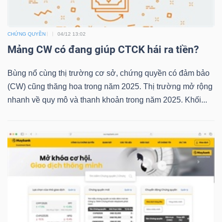
CHỨNG QUYỀN
04/12 13:02
TRÁI
Mảng CW có đang giúp CTCK hái ra tiền?
PHIẾU
Bùng nổ cùng thị trường cơ sở, chứng quyền có đảm bảo
(CW) cũng thăng hoa trong năm 2025. Thị trường mở rộng
nhanh về quy mô và thanh khoản trong năm 2025. Khối...
CÔNG
CỤ
ĐẦU
TƯ
TRUY
XUẤT
DỮ