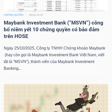
LIỆU
CHỨNG QUYỀN
25/10 22:37
Ngành
Maybank Investment Bank (“MSVN”) công
(-)
bố niêm yết 10 chứng quyền có bảo đảm
trên HOSE
VS-
SECTOR
Ngày 25/10/2025, Công ty TNHH Chứng khoán Maybank
(hay còn gọi là Maybank Investment Bank Việt Nam, viết
tắt là “MSVN”), thành viên của Maybank Investment
Banking...
NĂNG
LƯỢNG