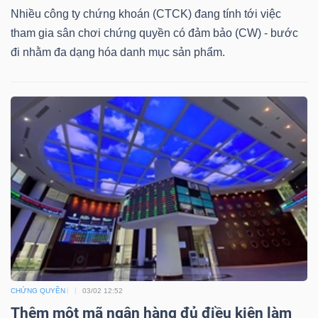
DỊCH
Nhiều công ty chứng khoán (CTCK) đang tính tới việc
VỤ
tham gia sân chơi chứng quyền có đảm bảo (CW) - bước
TRUYỀN
đi nhằm đa dạng hóa danh mục sản phẩm.
THÔNG
TIỆN
ÍCH
BẤT
ĐỘNG
CHỨNG QUYỀN
03/02 12:52
SẢN
Thêm một mã ngân hàng đủ điều kiện làm