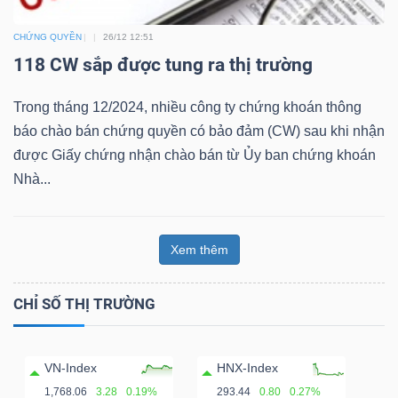
Bài
CHỨNG QUYỀN
26/12 12:51
viết
118 CW sắp được tung ra thị trường
của
tác
Trong tháng 12/2024, nhiều công ty chứng khoán thông
giả
báo chào bán chứng quyền có bảo đảm (CW) sau khi nhận
(-)
được Giấy chứng nhận chào bán từ Ủy ban chứng khoán
Nhà...
Báo
cáo
Xem thêm
phân
tích
CHỈ SỐ THỊ TRƯỜNG
(-)
VN-Index
HNX-Index
Thuật
1,768.06
3.28
0.19%
293.44
0.80
0.27%