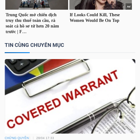
TÀI
CHÍNH
CÁ
NHÂN
TIN CÙNG CHUYÊN MỤC
PHÂN
TÍCH
VIETSTOCKFINANCE
VĨ
MÔ
CHỨNG QUYỀN
28/04 17:33