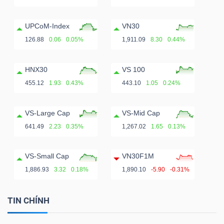
ngữ
(-)
UPCoM-Index
VN30
126.88
0.06
0.05%
1,911.09
8.30
0.44%
Dịch
vụ
HNX30
VS 100
(-)
455.12
1.93
0.43%
443.10
1.05
0.24%
VS-Large Cap
VS-Mid Cap
Đào
641.49
2.23
0.35%
1,267.02
1.65
0.13%
tạo
VS-Small Cap
VN30F1M
1,886.93
3.32
0.18%
1,890.10
-5.90
-0.31%
Sách
TIN CHÍNH
tài
chính