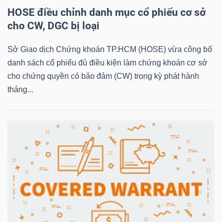
HOSE điều chỉnh danh mục cổ phiếu cơ sở
cho CW, DGC bị loại
NGÀNH
Sở Giao dịch Chứng khoán TP.HCM (HOSE) vừa công bố
danh sách cổ phiếu đủ điều kiện làm chứng khoán cơ sở
cho chứng quyền có bảo đảm (CW) trong kỳ phát hành
DOANH
tháng...
NGHIỆP
CỔ
PHIẾU
PHÁI
SINH