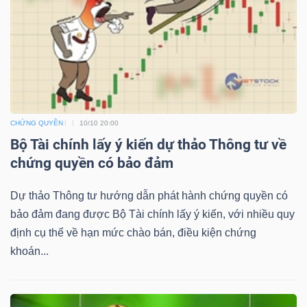
NGUYÊN
VẬT
LIỆU
CHỨNG QUYỀN
10/10 20:00
CÔNG
Bộ Tài chính lấy ý kiến dự thảo Thông tư về
NGHIỆP
chứng quyền có bảo đảm
Dự thảo Thông tư hướng dẫn phát hành chứng quyền có
bảo đảm đang được Bộ Tài chính lấy ý kiến, với nhiều quy
định cụ thể về hạn mức chào bán, điều kiện chứng
TIÊU
khoán...
DÙNG
KHÔNG
THIẾT