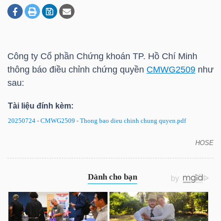
DOANH
NGHIỆP
Công ty Cổ phần Chứng khoán TP. Hồ Chí Minh
thông báo điều chỉnh chứng quyền
CMWG2509
như
sau:
BẤT
Tài liệu đính kèm:
ĐỘNG
SẢN
20250724 - CMWG2509 - Thong bao dieu chinh chung quyen.pdf
HOSE
CMWG2509: Thông báo điều chỉnh chứng quyền
TÀI
CHÍNH