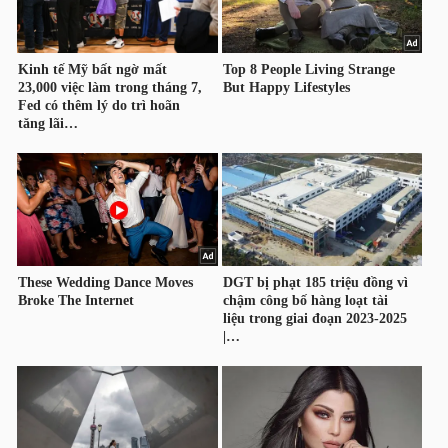
HÀNG
HÓA
KINH
TẾ
THẾ
GIỚI
ĐÔNG
DƯƠNG