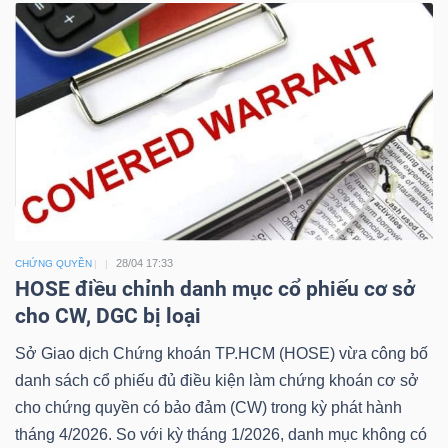
Công
cụ
đầu
tư
28/04 17:33
CHỨNG QUYỀN
HOSE điều chỉnh danh mục cổ phiếu cơ sở
cho CW, DGC bị loại
Truyền
Sở Giao dịch Chứng khoán TP.HCM (HOSE) vừa công bố
thông
danh sách cổ phiếu đủ điều kiện làm chứng khoán cơ sở
tài
cho chứng quyền có bảo đảm (CW) trong kỳ phát hành
chính
tháng 4/2026. So với kỳ tháng 1/2026, danh mục không có