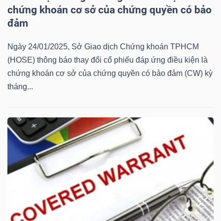
chứng khoán cơ sở của chứng quyền có bảo
Mã
đảm
chứng
khoán
Ngày 24/01/2025, Sở Giao dịch Chứng khoán TPHCM
(-)
(HOSE) thông báo thay đổi cổ phiếu đáp ứng điều kiện là
chứng khoán cơ sở của chứng quyền có bảo đảm (CW) kỳ
Tất cả
Cổ phiếu
Chỉ số
Chứng chỉ quỹ
Chứng 
tháng...
Lãnh
đạo
(-)
Tất cả
Người nội bộ
Người liên quan
Cổ đông lớn
Tin
tức
(-)